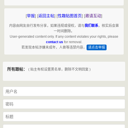
[
举报
]
[
返回主帖
]
[
性趣贴图首页
]
[
邀请互动
]
内容由网友自行发布分享，如果违规或侵权，请与
我们联系
，核实后会第
一时间删除。
User-generated content only. If any content violates your rights, please
contact us
for removal.
若发现本帖涉嫌未成年，人兽等违禁内容，
请点击举报
所有跟帖：
( 贴主有权设置黑名单，删除不文明回复 )