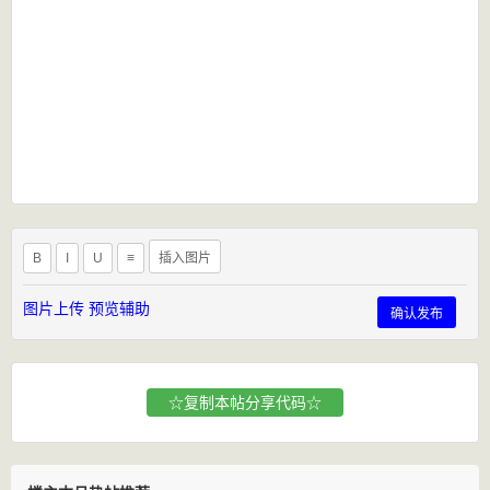
B
I
U
≡
插入图片
图片上传
预览辅助
确认发布
☆复制本帖分享代码☆