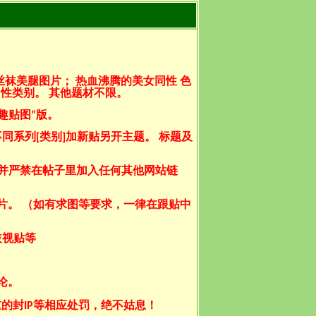
袜美腿图片； 热血沸腾的美女同性 色
性类别。 其他题材不限。
趣贴图
”
版。
不同系列
[
类别
]
加新贴另开主题。 标题及
 并严禁在帖子里加入任何其他网站链
片。 （如有求图等要求，一律在跟贴中
歧视贴等
论。
重的封
IP
等相应处罚，绝不姑息！