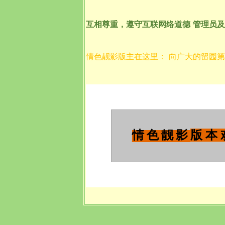
互相尊重，遵守互联网络道德
管理员及
情色靓影版主在这里：
向广大的留园第
版 本 
情 色 靓 影