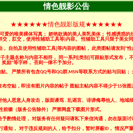
情色靓影公告
★★★★★★
情色靓影版规
★★★★★★
可爱的唯美裸体写真； 娇艳欲滴的美人美乳美体； 性感诱惑的丝
群交，肛交，使用性辅助工具等
)
内容。 性辅助工具只限于美女同
拍， 自拍及使用性辅助工具
]
等内容的图帖， 此类图帖请发到
“
性
帖子主题名称与内容不相符， 同一系列
[
类别
]
可跟贴形式发布， 
、奖励
”
等字样， 否则一律不予加分。
贴。 严禁所有包含
QQ
号和
QQ
群
,MSN
等联系方式的贴与回贴；
发布空贴，即没有图片内容的帖子 图贴主帖内容不得少于
15
张图
对他人恶意人身攻击，版面谩骂
.
乱谣言、诽谤侮辱他人、地域
性前缀（版务公告除外） 严禁网盘下载图片形式。
给予酌情处理， 对版务有任何疑问请私下来信沟通，勿在版面讨
行通知，
对于违反规则的人，给予扣分，暂时屏蔽
ID
， 情况严