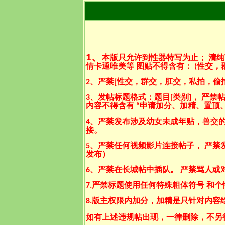
1
、
本版只允许到性器特写为止； 清纯
情卡通唯美等 图贴不得含有：
(
性交，
2
、严禁
[
性交，群交，肛交，私拍，偷
3
、发帖标题格式：题目
[
类别
]
， 严禁
内容不得含有
“
申请加分、加精、置顶
4
、严禁发布涉及幼女未成年贴，兽交的
接。
5
、严禁任何视频影片连接帖子， 严禁
发布）
6
、严禁在长城帖中插队。 严禁骂人或
7.
严禁标题使用任何特殊粗体符号 和个
8.
版主权限内加分，加精是只针对内容
如有上述违规帖出现，一律删除，不另