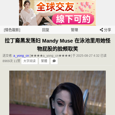
[情色靓影]
回复
管理
分享
拉丁裔黑发荡妇 Mandy Muse 在泳池里用她怪
物屁股的脸颊取笑
送交者:
a_yong_cn
[★★★★a_yong_cn★★★★] 于 2025-08-27 4:32
已读
8969次 11赞
大字阅读
繁體