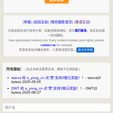
[
举报
]
[
返回主帖
]
[
情色靓影首页
]
[
邀请互动
]
内容由网友自行发布分享，如果违规或侵权，请与
我们联系
，核实后会第
一时间删除。
User-generated content only. If any content violates your rights, please
contact us
for removal.
若发现本帖涉嫌未成年，人兽等违禁内容，
请点击举报
所有跟帖：
( 贴主有权设置黑名单，删除不文明回复 )
starca 给 a_yong_cn 点“赞”支持3银元奖励！！
-
starca
(0
bytes)
2025-09-05
DWT 给 a_yong_cn 点“赞”支持3银元奖励！！
-
DWT
(0
bytes)
2025-08-27