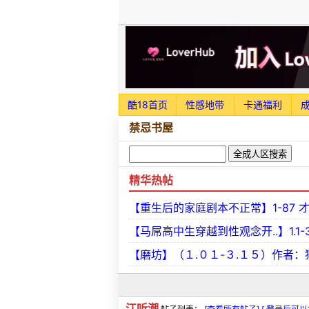
酷18首页
性感地带
卡通福利
禁忌书屋
精华热帖
【重生后的家庭剧本不正常】1-87 
【马屌高中生穿越到性观念开..】1.1-
【磨坊】（１.０１-３.１５）作者：
江听潮