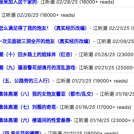
是来加入这个家的
-
江听潮
02/28/25
(18000+ reads)
-
江听潮
02/26/25
(18000+ reads)
怎么满足得了我的炮友！（真实经历改编）
-
江听潮
02/21/25
(
第一次见面就三洞全开的炮友（真实经历改编）
-
江听潮
02/09/2
潮（十）回乡路上的姐妹丼（红杏）
-
江听潮
01/26/25
(23000
潮（九）骚浪警花胡清月的淫乱游戏
-
江听潮
01/21/25
(25000+
录（五、公路旁的三人行）
-
江听潮
01/21/25
(19000+ reads)
集体高潮（八）我的女炮友馨亚（都市/乱交）
-
江听潮
01/19/2
集体高潮（七）刘薇的奇思
-
江听潮
01/16/25
(17000+ reads)
集体高潮（六）楼道间的性爱羞辱
-
江听潮
01/14/25
(23000+ 
（四 音乐节的裸舞）
-
江听潮
01/11/25
(18000+ reads)