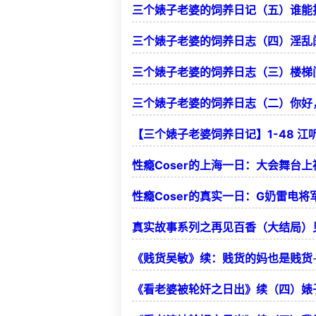
三个婊子老婆的饲养日记（五）谁能
三个婊子老婆的饲养日志（四）淫乱
三个婊子老婆的饲养日志（三）楼梯
三个婊子老婆的饲养日志（二）你好
【三个婊子老婆饲养日记】1-48 江听
性瘾Coser的上海一日：大会舞台
性瘾Coser的真实一日：G奶雷电将
真实故事系列之再见百香（大结局）
《贱货吴敏》续：贱货的妈也是贱货
《看老婆被轮奸之日出》续（四）婊