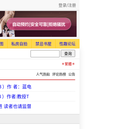
登录/注册
图
私房自拍
禁忌书屋
性趣论坛
＊繁體＊
人气热贴
评论热榜
公告
３）作 者：蓝电
８）作者:教授T
进 读者也请监督