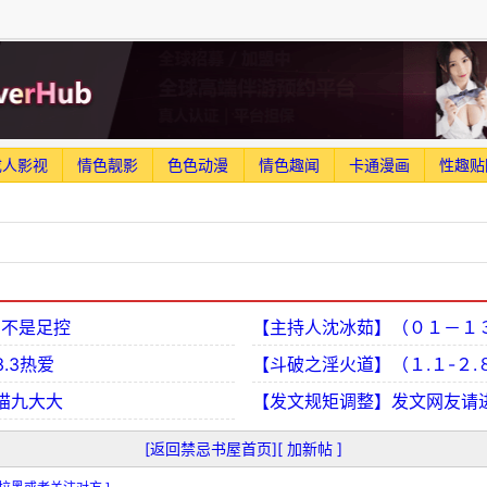
成人影视
情色靓影
色色动漫
情色趣闻
卡通漫画
性趣贴
才不是足控
【主持人沈冰茹】（０１－１
3.3热爱
【斗破之淫火道】（１.１-２.
猫九大大
【发文规矩调整】发文网友请
[返回禁忌书屋首页]
[ 加新帖 ]