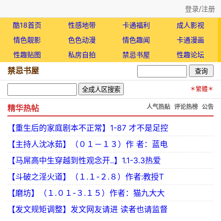
登录/注册
酷18首页
性感地带
卡通福利
成人影视
情色靓影
色色动漫
情色趣闻
卡通漫画
性趣贴图
私房自拍
禁忌书屋
性趣论坛
禁忌书屋
＊繁體＊
精华热帖
人气热贴
评论热榜
公告
【重生后的家庭剧本不正常】1-87 才不是足控
【主持人沈冰茹】（０１－１３）作 者：蓝电
【马屌高中生穿越到性观念开..】1.1-3.3热爱
【斗破之淫火道】（１.１-２.８）作者:教授T
【磨坊】（１.０１-３.１５）作者：猫九大大
【发文规矩调整】发文网友请进 读者也请监督