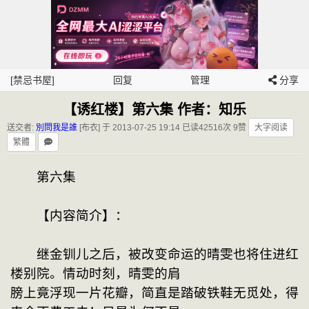
[禁忌书屋]
回复
管理
分享
【诱红楼】第六集 作者：知乐
送交者:
別問我是誰
[布衣] 于 2013-07-25 19:14
已读42516次 9赞
大字阅读
繁體
　　第六集

　　【内容简介】：

　　继金钏儿之后，被改变命运的晴雯也将住进红
楼别院。情动时刻，晴雯的肩

膀上竟浮现一片花瓣，简直是踏破铁鞋无觅处，得