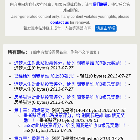
内容由网友自行发布分享，如果违规或侵权，请与
我们联系
，核实后会第
一时间删除。
User-generated content only. If any content violates your rights, please
contact us
for removal.
若发现本帖涉嫌未成年，人兽等违禁内容，
请点击举报
所有跟帖：
( 贴主有权设置黑名单，删除不文明回复 )
追梦人生对此贴投票评分，给 別問我是誰 加3银元奖励！！
-
追梦人生
(0 bytes)
2013-07-27
已经给別問我是誰 加上30银元！
-
轻狂
(0 bytes)
2013-07-27
追梦人生对此贴投票评分，给 別問我是誰 加3银元奖励！！
-
追梦人生
(0 bytes)
2013-07-27
居美猫迷对此贴投票评分，给 別問我是誰 加3银元奖励！！
-
居美猫迷
(0 bytes)
2013-07-26
第十章：调戏晴雯
-
別問我是誰
(14642 bytes)
2013-07-25
墨者黯然对此贴投票评分，给 別問我是誰 加3银元奖
励！！
-
墨者黯然
(0 bytes)
2016-08-01
tin2对此贴投票评分，给 別問我是誰 加3银元奖励！！
-
tin2
(0 bytes)
2013-07-26
第九章：香菱寻亲
-
別問我是誰
(9798 bytes)
2013-07-25