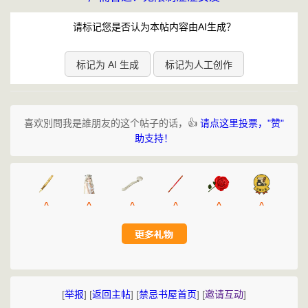
请标记您是否认为本帖内容由AI生成？
标记为 AI 生成
标记为人工创作
喜欢別問我是誰朋友的这个帖子的话，👍
请点这里投票，"赞"
助支持！
^
^
^
^
^
^
[
举报
]
[
返回主帖
]
[
禁忌书屋首页
]
[
邀请互动
]