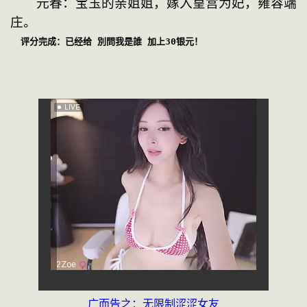
　　元春：宝玉的亲姐姐，嫁入皇宫为妃，雍容端
庄。
评分完成：已经给 別問我是誰 加上30银元！
广而告之：无限制涩涩女友