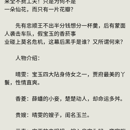
来全不费工夫！只是为何不是

一朵仙花，而只有一片花瓣？

　　先有忠顺王不出半分钱想分一杯羹，后有蒙面
人袭击车队，假宝玉的香菸事

业碰上莫名危机，这幕后黑手是谁？又所谓何来？

　　人物介绍：

　　晴雯：宝玉四大阽身侍女之一，贾府最美的丫
鬟，性情直爽。

　　香菱：薛蟠的小妾，楚楚动人，却命运多舛。

　　贵嫂：晴雯的嫂子，闺名玉兰。
