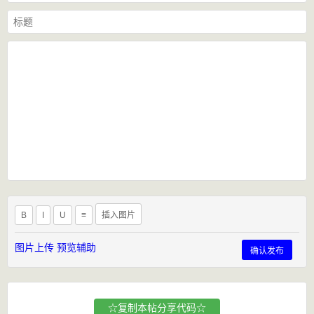
B
I
U
≡
插入图片
图片上传
预览辅助
确认发布
☆复制本帖分享代码☆