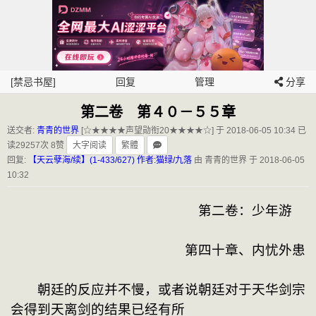
[禁忌书屋]
回复
管理
分享
第二卷 第４０－５５章
送交者:
青青的世界
[☆★★★★声望勋衔20★★★★☆] 于 2018-06-05 10:34
已
读29257次 8赞
大字阅读
繁體
回复:
【天云孽海/续】(1-433/627) 作者:猫绿/九落
由 青青的世界 于 2018-06-05
10:32
　　　　　　　　　　　　　　第二卷：少年游

　　　　　　　　　　　　　第四十章、内忧外患

　　朝廷的反应并不慢，或者说朝廷对于天华剑宗会得到天离剑的结果已经有所
准备，这才只过了几天的时间，他们就派人来了。

　　一行人并不多，仅有十人，但却带着皇帝的旨意。

　　这一次断风山的神剑之争还是有不少地方是朝廷没有预料到的，而最大的意
外，便是作为前天玄宫少主，如今身为天华剑宗弟子的陈卓得到了天离剑的认可，
成为天华剑宗镇宗神剑的现任剑主。

　　神剑之争结束后不久，周珣便得到了其父左相周彦的密信，信中吩咐周珣随
朝廷的人马前往天华剑宗，并嘱咐周珣，必要之时可以做出一些「牺牲」。

　　周珣打量了一番古色生香的房间，剑宗里的佈置装潢自然不如他自家府邸来
得奢华高调，但却更有种很耐看的味道，他随意找了地儿坐了下来，笑骂道：
「我爹真是个老狐狸，估计早就考虑到了一切，这就算计着把我给卖了。」

　　断风山那边刚刚消停，朝廷这边便派了人来到天华剑宗，尽管不是为了天离
剑而来，但也与天离剑有着极大的关系——朝廷想要让天华剑宗弟子陈卓往景国
天都走上一遭，而且还要携上神剑。

　　当他们来到天华剑宗的时候，陈卓就已经完成了承剑仪式，正式成为天离剑
的剑主。

　　对于天华剑宗而言，陈卓的地位今非昔比，岂能轻易让朝廷召去？更何况还
要带着天离剑去？而且天华剑宗也知道朝廷此前对天离剑有所觊觎，这个时候哪
能随随便便让羽翼未丰的陈卓带着天离剑只身去闯天都这龙潭虎穴？就在这个时
候，周珣适时的站了出来，为表诚意，在陈卓跟随朝廷的人去天都的同时他愿意
留在天华剑宗，算是作为交换。

　　景国以左为尊，左相周彦便是百官之首的位置，位极人臣，一人之下万人之
上，而周珣是周彦的独子，地位自是不必多说。

　　剑宗的宗主、长老和陈卓略微商议了一番也同意了。

　　这件事情便算是定了下来，陈卓择日便上路，与朝廷的人一同前往天都面圣。

　　「左相大人这么做，也是为了公子作打算，等这件事了，公子也算是为朝廷
立了一大功劳。」

　　身着一袭深色衣衫，有着一对八字鬍的中年文士笑着摇了摇头，他是左相身
旁的一位名为张英的幕僚，因其博学多才，所以在天都也颇有名声，此番周彦让
张英跟随周珣一同前来天华剑宗，也可以看出周彦对周珣的宠爱。

　　周珣看了他一眼，道：「张先生，你说说看，朝廷此番让陈卓回天都，意欲
何为？」

　　他在说「回」字之时有意无意的重了几分，便是语气也露出了几分玩味。

　　天玄宫旧址就在天都之内，陈卓又曾是天玄宫之少主，尽管天玄宫已经不複
存在，但陈卓此番前去天都，用个「回」字也没错，只是更多了一些微妙。

　　　　　　　　　　　　　　　　◇◇◇

　　「他们干嘛要让你回天都，你在剑宗待了十年，他们不闻不问，现在你厉害
了，他们便想让你回去。招之即来挥之即去，天底下哪有这么好的事情？」

　　何薇薇气鼓鼓的说道，天都不是白溪城断风山，陈卓此去可不是十天半个月
这么简单。

　　尽管不知道朝廷究竟有何目的，但她隐约意识到陈卓这一次将会离开不短的
时间，平日与陈卓朝夕相处没感觉到什么，可当陈卓不在天华剑宗的那几天里，
她才忽然意识到，自己的心里就像是空了一样，这个时候听到朝廷的人要将陈卓
带走，一想到接下好长一段时日都见不到陈卓，她直接就炸毛了。

　　陈卓隐约听出何薇薇是舍不得自己，又想起了上次白洛华告诉自己的事情，
不由升起几分触动，难道这位师姐真的对自己有意思？他略微失神，宽慰道：
「一朝天子一朝臣，便是这个理，如今朝廷的态度有所改变，也算是好事。」

　　何薇薇瞪了顶嘴的陈卓一眼，气呼呼道：「你让人欺负了也不知道还口，我
不放心你！」

　　陈卓看着她这模样，又是感动又是好笑，道：「宗主跟我说了，到了天都那
边后，会有天华剑宗的客卿在那里照应我，天华剑宗作为天底下有名的顶尖宗门，
这点面子还是有的。」

　　何薇薇秀眉一蹙，有些怀疑的看着陈卓，道：「天都怎么还有剑宗的客卿，
我怎么不记得？」

　　天华剑宗的客卿一般都住在宗门之内，也有少数在外行走的，但天华剑宗与
景国朝廷之间素来是井水不犯河水的关系，客卿少有在天都内活动的，何薇薇听
闻陈卓这么说，自然会觉得奇怪。

　　陈卓摊手道：「宗主便是这么说的，我也是第一次听说，但宗主总不会骗我
吧。」

　　何薇薇狐疑的看着他一会儿，旋即才想起自己真正的目的，看到陈卓非但不
解风情，而且还一本正经的与自己讲起在天都的剑宗客卿，芳心禁不住升起几分
气恼，那尺寸惊人的胸脯也跟着起伏起来：「我不听我不听，反正我不放心你一
个人去。」

　　陈卓有些疑惑的看了她一眼。

　　「你真是笨死啦！」

　　何薇薇哼了一声，睁大一双美眸盯着他，一字一句道：「我，你师姐何薇薇，
要跟你一起去，这样师姐我才能放心。」

　　仅仅两天看不到陈卓，她就感觉自己心里面就好像少了什么似的，她不想再
经历这样的感觉。

　　陈卓愣了一下，然后看着她那张精緻美丽的玉靥。

　　何薇薇注意到陈卓的目光，俏脸不由自主的就红了起来，方才说的时候还没
什么，此时却有了几分慌乱紧张，她下意识躲闪着陈卓的目光，似是又觉得身为
师姐的她不能这么丢面，装作理所当然的再一次瞪了少年一眼，道：「师姐关心
师弟，天经地义！怎，怎么……不行啊？」

　　「不行。」

　　陈卓的话犹如一盆冷水扣下：「师姐你不能和我一起去天都。」

　　　　　　　　　　　　　　　　◇◇◇

　　张英早便有过推测，此时周珣一问，只是略作思索，便答了上来：「此番陈
卓得到天离剑并得到了天离剑的认可，不仅天华剑宗的人对他的看法有所改变，
朝廷里的人，乃至陛下何皇后的态度也都会有所变化，让陈卓入天都，在我看来，
无非便是两个意思——赏还有用。」

　　赏的意思周珣倒是明白，但第二个「用」字便不甚明瞭，问道：「用？」

　　张英不着急回答，而是微微一笑，娓娓道来：「如今景国看着强大，可也有
内忧外患。断风山那里因为天离剑引起的乱子尽管已经平息，但北羌与朝廷的军
队依旧在那里，都没有撤，如今我朝不但在北境与北羌屡有摩擦，便是在西边也
屯起了军队……还有西域，趁着天离剑一事，也趁势进入中原，其中便有西域最
大宗门摩尼教的弟子，而十年前一些乱党之后也在那摩尼教中……公子，这便是
外患。」

　　周珣目光一闪，道：「没错，那内忧呢？」

　　张英道：「藩王割据、心怀异心，靖王凌绍于河北道拥兵自重，野心勃勃，
这个公子也清楚。近来我还得到一个消息，那就是吏部的唐尚书已经消失好一段
时日了。」

　　周珣目光一动，露出几分难以置信，道：「该不会是……」

　　张英微微颔首，道：「传言唐尚书与靖王暗中有来往，如今忽然没了踪迹，
应该是被神监司软禁了起来，甚至已经丢了性命也说不准。吏部这个地方可不一
般呐，掌管着文武百官的任免、考课、调动、升降的权力，可以说是一手把握着
朝廷的脉搏。而唐尚书又掌管吏部，这样手握大权的重臣若非真有异心，神监司
也不敢先斩后奏，然而现在唐尚书失踪了，便说明了一个事情。」

　　周珣面色一肃，道：「唐尚书或者其他一些人很可能已经向靖王倒戈。」

　　张英轻声道：「吏部尚书尚且如此，吏部又该如何？两年之前，陛下便与靖
王便掰过一次手腕，近来尽管没有明着交手，但却也是暗涌不断。靖王狼子野心，
而中山王也打着自己的算盘，一直以来他一边陛下表忠心一边又未曾拒绝靖王的
好意，怕是想要等陛下和靖王斗起来再得那渔翁之利啊……这样的内忧比起外患，
显然更加致命。对此，陛下肯定也要多做准备，单靠朝内现有的力量并不稳固，
这时候就需要借助新的力量——」

　　他微微一顿，望向窗外，茫茫白雪覆满天地，雾濛濛一片，看不真切，道：
「拉拢得到天离剑认可的陈卓，很可能便是一个契机。」

　　周珣思绪万千，轻声道：「如此看来，我该与剑宗以及那个陈卓拉拉关系了。」

　　　　　　　　　　　　　　第四十一章：吻

　　「为什么不行！」

　　被陈卓拒绝的何薇薇一下子涨红了脸，不甘的望向陈卓。

　　陈卓本来想要直言何薇薇的修为不够，和自己一起去天都过于危险，但话到
嘴边却微微一转，说道：「何师叔还有柳前辈不会同意的。」

　　陈卓知道这位师姐其实还是十分好面子的，要是被他这个师弟当麵点出修为
不足，定然会感到羞恼。

　　陈卓便是想到了这点，才急中生智，将这个头疼的问题丢给了何薇薇的爹娘。

　　何薇薇经陈卓这一提醒，终于也想起了这最大的问题，不由蹙起秀眉，自语
道：「对……还有我爹娘。」

　　正在她愁眉不展的时候，忽然又冷哼了一声，狠狠瞪了陈卓一眼，说道：」

　　好啊陈卓，你是不是翅膀硬了，现在敢嫌弃师姐我了！」

　　陈卓却是没有想到何薇薇竟然这么快就反应了过来，禁不住怔了一下，赶紧
否认：「我没有。」

　　已经看穿了陈卓心思的何薇薇很是不满，赌气似的说道：「你等着，我这就
去明华峰找我爹娘，让他们同意我跟着你去天都。」

　　她说完这话就转身离开了屋子。

　　陈卓看着她远去的身影，禁不住摇了摇头，露出几分苦笑。

　　江湖上可与宗门内不一样，在天华剑宗之中，弟子之间就算有了矛盾冲突，
也不敢做的太过分，而何薇薇在剑宗里的地位也不一般，许多弟子看在她父母的
面上，对她都很是客气。

　　在外头可就不一样了，江湖里鱼龙混杂，什么样的人都有，这位师姐又生的
貌美，尤其是那足以傲视群芳的身材，势必引起不少人的觊觎，而何薇薇如今还
没有凝元境，出门远行着实不妥，尤其去的还是天都这个权势之人和纨裤子弟扎
堆的地方。

　　　　　　　　　　　＊＊＊　　＊＊＊　　＊＊＊

　　周珣与张英一番对话之后，便出了门，从主峰苍华峰的山腰往下走，准备去
云华峰走上一遭。

　　他听说陈卓就在云华峰，便想去与这位一鸣惊人的前天玄宫少宫主打打招呼。

　　周珣此番来到剑宗，并没有让明若雪还有李诗雨随行，到底是来办公事的，
而且宗门乃是清修之地，他在这里过得活色生香、夜夜笙歌显然不合适。

　　不过如此一来，他在剑宗里待得也是颇为乏味，平日里无女不欢，从来就没
有规矩过，现在要他当个正人君子，还真是浑身不舒坦，一路下来，东瞅瞅西看
看，却没见着个让他觉得养眼的剑宗女弟子，这让周珣感到更为难受。

　　这样的日子一两天还成，若是一两个月，那还得了？便在刚往明华峰上走的
时候，周珣的眼前忽然一亮，只见一道窈窕丰盈的身影迎面从山道走来，白裙摇
曳，紧致纤细的蛮腰上方挺出一对他前所未见的硕大美峰，行走之间颠簸起伏，
晃荡不已，直教他干舌燥，恨不得为其宽衣解带，好好把玩一番，亲自感受感受
那对巨硕美物的绵软手感。

　　少女此时似是有些生气，一张精緻的玉靥气鼓鼓的，看着身材很是成熟诱人，
脸上却透着一股清纯，这种鲜明的反差令他在一照面的瞬间就忍不住心旌动摇，
眼神不由得炽热了几分，一下子起了玩心，按捺不住就吹了一声轻佻无比的口哨，
这少女不是别人，正是刚从陈卓那里出来的何薇薇。

　　她听到了这声口哨，不由得皱起秀眉，刚被陈卓泼了冷水，本就心情不佳，
在这里又碰上个不开眼的登徒子，当即转头瞪了那登徒子一眼，这才发现这人有
些陌生，看他的模样和穿着都不像是剑宗弟子，脑中稍微一转，便猜出了这个登
徒子的真正身份——作为交换而留在剑宗里的左相独子周珣。

　　「原来是这个讨厌鬼，要不是这家伙提出留在剑宗，宗主也不会同意让陈卓
去天都。」

　　想到了这里，何薇薇便更加讨厌起了周珣，自然没有好脸色，扭头便走了。

　　何薇薇没有想到的是，自己的不客气，更是激起了周珣的兴致。

　　平日里不论是明若雪还有李诗雨都对他千依百顺，碰上个不卖他面子的，却
又不是凌楚妃那样高高在上的女子，而是这么一位具有十足胸器的剑宗女弟子，
这让他顿时起了猎豔的心思。

　　周珣的嘴角露出一抹笑容，本来他已经做好了在剑宗枯燥乏味的待上一段时
间，没有想到还是让他找到了乐子，回头弄清楚方纔那个少女的身份，他在剑宗
也算有事可以做了。

　　他没有停留，而是继续往上云华峰上走去。

　　问了问云华峰的弟子，知道了陈卓的住处，他来到一间竹影幽幽的木屋之前，
抬手叩门，不多久便看到一位俊逸非凡的少年开了门，目露几分诧异的望向自己，
问道：「周公子？」

　　周珣微微一笑，道：「见过陈公子，久仰大名，如今一见果然不同凡响。」

　　陈卓也在看着他，周珣倒也生得风流倜傥，只是身上有股扑面而来的纨裤气，
还有一种朱门子弟高高在上的骄傲，儘管在自己面前已经有所收敛，但还是令他
不甚喜欢。

　　只不过，伸手不打笑脸人，对方和和气气，他也露出笑容，道：「周公子过
奖，里面有请。」

　　　　　　　　　　　＊＊＊　　＊＊＊　　＊＊＊

　　何薇薇在何有才夫妇那里自然也是碰了壁，不过何有才倒也没有直接将话给
说死了，而是让何薇薇先专注于修炼，什么时候突破到了凝元境再说，何薇薇听
明白了言外之意，儘管失望，但也终于是有了想要认真修炼的想法。

　　何有才与柳心依自然看得出来，何薇薇之所以想去天都，可不是她嘴上说的
「想要去天都看一眼」这么简单，更多的是因为捨不得陈卓。

　　陈卓现在今非昔比，他们自然要另眼相待，甚至他们在想，何薇薇与陈卓也
算是青梅竹马，而且关係甚密，日后将何薇薇许配给陈卓也算是水到渠成，因此
在何薇薇想要跟着陈卓去天都这一件事情上，他们也算是做了一定程度的让步。

　　只要何薇薇有了凝元境修为，便让她和陈卓待在一起吧。

　　何薇薇自然不知道她爹娘有这么多的考虑，事实上，她自己也没有想过这么
多，一想到陈卓即将要离开剑宗，她便情不自禁升起不捨，甚至在陈卓即将离开
的前一天，她还因此而辗转难眠。

　　翌日，朝廷的人已经整备待发，就等着陈卓收拾好行囊。

　　何薇薇早早便来到陈卓房内，她细心的为陈卓收拾着衣物，薄的、厚的，便
是一些看似细枝末节的东西也没有放过。

　　忽然她看到一件银白色的薄软甲冑，这是上次陈卓闭关之前送给陈卓的生辰
礼物，禁不住微微一怔。

　　她想到了曾在明华峰半山腰上的温泉里自渎的一幕，自己一边想着陈卓一边
做那种羞人的事，那个时候她还不甚清楚自己对陈卓抱着怎样的感情，可如今清
晰感受了自己对陈卓浓浓的不捨之情，何薇薇已经明白，自己是真的已经不可自
拔的喜欢上了这个家伙——看到他时会情不自禁的欣喜，他若不在身边心里面便
会空，而且与他独处的时候，自己总是会不自觉变得娇蛮起来，这就是喜欢一个
人的感觉吧。

　　「对了，软甲还没有披上。还要多谢师姐，便是这件软甲，在断风山的时候
帮了我不少忙呢。」陈卓一面将软甲披上，一面笑道。

　　何薇薇轻轻点头，不知道想起了什么，一颗芳心乱跳着，她不自觉的抓住衣
角，轻声道：「师，师姐我准备在你临走前，再送你一件礼物。」

　　陈卓愣了下，旋即摇头道：「师姐送的软甲我就穿在身上呢，丹药银钱之类
的宗门都给我准备好了，我不需要什么了。」

　　何薇薇的俏脸却红了几分，犹如雪靥生春，道：「我送你的不是这些东西。」

　　「那是——」便在陈卓话刚说出口的时候，何薇薇忽然贴近了他，踮起脚尖，
在他的脸颊蜻蜓点水一般吻了一下。

　　瞬间，那种湿润温暖的感觉，在两人之间犹如过电一般闪过。

　　陈卓剩下的话都到了嘴边，可却看到何薇薇红着一张玉靥目露羞意的看着自
己，却全说不出来了。

　　他有些不知所措，儘管经过白洛华的点拨之后，他便对何薇薇的心意已经有
所准备，可还是没有想到，何薇薇会主动亲吻自己。

　　这是他从来没有过的感觉。

　　房内陷入一阵旖旎的沉默，陈卓正想要开口，何薇薇却先说道：「一路小心，
等着我，我会去找你的！」

　　儘管说得羞怯，但却有种前所未有的坚定。

　　说完这话，她已经羞红到了耳根，转身飞也似的跑了。

　　陈卓抬手轻轻摸了摸颊边，千般思绪浮上心头，轻喃自语：「师姐……」

　　　　　　　　　　　　　第四十二章、孽情劫

　　陈卓上了马车的时候，还有些心不在焉，他不仅在想何薇薇于离别之时送给
他的那个吻，还想到了已经与自己有过云雨之欢的姨母白洛华，不由升起了几分
不真实的感觉。

　　他觉得自己运气很好，在剑宗这些年，姨母白洛华一直默默关心着自己，危
急关头，白洛华还为了救自己而献身，还有在自己低谷时一直关心自己并对自己
芳心暗许的貌美师姐。

　　而且如今自己又得到了天离剑的认可，并改变了剑宗还有朝廷里不少人对自
己的态度。

　　此时他已经在前往天都的路上，那里不仅有曾经的天玄宫旧址，而且应该还
有一些当年之事的线索……此次与陈卓一同返回天都的共有六人，除了出身司礼
监的李公公之外都是凝元境以上的修为，值得一提的是那位来自神监司的通玄境
高手吕从秀，在一行人中，他地位最高，但却没在陈卓面前摆过什么架子。

　　陈卓与吕从秀共乘一车，他若有什么疑问，吕从秀大都会告诉他。

　　同行两天后，陈卓与这位神监司的高手也逐渐熟络，还能够从吕从秀这里听
到一些关于沐颖的事情，大都是对这位年仅二十三却已经位居高位的美人掌司的
钦佩，感慨沐掌司不仅琴棋书画诗词歌赋赋样样精通，而且修为也是极高，为天
都无数俊杰所倾慕，同时还提起陈卓在断风山与沐颖争夺天离剑之事，不过却没
有什么不快的意思反而对陈卓有几分佩服。

　　陈卓见这位吕从秀也算平易近人，一路下来便多问了一些，第五天抵达天都
的时候，便也将如今天都大致的情况摸了个七七八八，尽管吕从秀跟他说的都算
不上什么秘密，但也让陈卓对瞭解了许多事。

　　天都分为三重城阙，横跨五十馀里，极其雄伟，坊市多是集中在外城城南，
二更天便开始夜禁，而作为皇城禁地的未央宫则在城中央，至于他要住的黎阳楼
则在离未央宫不远的地方。

　　一行人进入天都之后，吕从秀等人将陈卓送到朝廷专门用以招待贵客的黎阳
楼后便折道离开了。

　　陈卓经过半天修整之后，便准备去的天玄宫旧址看上一眼。

　　天都刚下过雪，即使天空不再飘雪，然而屋瓦之间以及阴暗之处的积雪却不
易化去，最终变得越来越坚硬，成了混杂着星星点点灰尘的冰壳，在阴冷夜的空
之下，显得格外凄寒。

　　天玄宫旧址就在未央宫以西，陈卓站在天玄宫外，看着早已不複昔日辉煌，
只剩下一片破败的天玄宫，心中思绪複杂无比。

　　他儿时还在天玄宫内住过一段时间，依稀记得当年天玄宫殿宇擎天、气势惊
人的模样，如今天玄宫的许多殿宇都已经被拆除，只馀最中央的主殿还算完整，
但旧人已去，只留下冷冰冰的白雪与在此把守的禁军。

　　陈卓想要进去看上一眼，但犹豫了一下，还是什么也没做，只是在远处静静
的看着。

　　倒不是近乡情怯，只是现在这个时候进去，会引起不必要的麻烦。

　　良久后，陈卓转身离开，但刚走了几步，便停住了。

　　不知如何，面前便多了一道人影。

　　鬓发微白，一袭灰白色羽衣，拄着一根蛇首木杖，身形略微佝偻，鼻低唇厚，
却不会给人丝毫虚弱的感觉，相反，陈卓能够感觉到眼前这个老妪的深不可测，
这是接近神念境的强者。

　　陈卓有些警惕的望向对方，不确定道：「请问……」

　　他感觉不到对方的恶意，但对方的实力远超自己。

　　老妪却反问道：「天华剑宗弟子陈卓？」

　　陈卓看着她一会儿，才缓缓点头。

　　老妪没有说话，只是从怀中取出一物，长约两馀寸，像是一柄袖珍的断剑。

　　陈卓见到此物后目光一动，隐约猜到了对方的身份，他也取出了一物，尺寸
近乎相同，也是一柄断剑，只不过老妪手里头的是剑身，而他这里则是剑柄部分。

　　两人对视一眼，几乎同时松开了手中的袖珍断剑，两柄断剑顿时飞出，竟然
自主在半空中重组了起来，形成一个长约五寸的剑形令牌。

　　陈卓没有太过惊奇，离开天华剑宗之前宗主刘晏平便给了他这柄袖珍的断剑，
并告诉他这是剑宗的剑令，那位身在天都的客卿则手持另一半的剑令。

　　老妪往前走去，伸出手接住令牌，然后交给陈卓，平静道：「这一枚剑令你
拿着便好，我是玉华峰客卿陆金风，你可以叫我陆婆婆。」

　　陈卓恭敬的接过剑令，道：「见过陆婆婆。」

　　陆金风点了点头，又取出一封书信，看着面前的少年道：「这是宗主让我给
你的。」

　　陈卓接过书信，看了眼信上的火漆，知道是宗主的用印无误，于是便收了下
来，问道：「陆婆婆可是特地在这里等我的？」

　　陆金风露出笑容，轻声道：「算是吧。」

　　　　　　　　　　　　　　　　◇◇◇

　　洒满各色花瓣的浴汤之中，一道窈窕玲珑的绝美胴体在氤氲的雾气之中若隐
若现，窗户并没有关紧，轻风吹拂进来，吹动了遮住池子的轻纱，还有房中的烛
火，摇曳的火光与晶莹的水光将露出水面的半截粉腿映得光滑如玉，使得那满池
的鲜花香料都失去了颜色。

　　凌楚妃抬起脸儿仰于水面，完美的玉靥上正缓缓流淌着几滴水珠，一片花瓣
贴在白里透红的脸颊上，更是将她的容颜衬得娇媚无双，她正睁着一双迷人的桃
花眼，怔怔看着天花板上摇曳的光影。

　　自白溪城回到无忧宫之后，凌楚妃便发现自己的心不再如先前那般甯静，已
经不可自抑的泛起了波澜。

　　就在昨日，无忧宫宫主柯成玉见了她，柯成玉告诉她，自己为她算了一次星
命，说她命中会有一次孽情劫。

　　这句话就像是一颗石子落在了凌楚妃本就不平静的芳心之中，一下子激起了
更多的涟漪。

　　若是旁人说的倒也罢了，但柯成玉的星命之术闻名天下，江湖也好、庙堂也
罢，每年都会有数之不尽的达官贵人想要找他请教，据称在十年之前，皇帝凌云
还找这位宫主算过一次星命。

　　白溪城和断风山接连发生了不少事，但最重要的无非两件事——天离剑现世，
陈卓成为天离剑的剑主。

　　能够乱她心绪的，不是天离剑，便是那个成为天离剑剑主的少年，与她还有
婚约的陈卓。

　　尽管身为先天剑胚的自己没有得到天离剑有些可惜，可她知道自己不是因为
如此才会乱了心绪。

　　是因为陈卓。

　　她抬起手，拈起一片花瓣轻轻擦拭着光洁圆润的香肩，目光微闪，又想起了
今日刚得到陈卓已经到达天都的消息，她思绪万千，喃喃道：「难道他会是我的
孽情劫么……」

　　　　　　　　　　　　　第四十三章、天都

　　陈卓端详着手里头的剑令，五寸馀长，触之冰凉。

　　在拆看了刘晏平让陆金风转交给自己的那封信后，他才知道这枚剑令中竟然
还承载着天华剑宗宗主刘晏平的真元，以及一缕强大的剑意。

　　这缕剑意与剑华峰上试剑石中的剑意有类似之处，但明显更为霸道，杀意凛
然。

　　如果他能够把这一缕剑意用好，便可以做到他在此前不敢想的事情。

　　不仅可以越境击杀通玄境的修士，出其不意之下甚至连将神念境的高手也能
重伤。

　　只要时机得当，他就可以凭借这一枚剑令在顷刻间扭转形势。

　　刘晏平还在信中还说到，皇帝此番召他进天都，应该不会为难他，但事无绝
对，若他遇到了什么问题，可以向陆金风寻求帮助，有事也要多问问陆金风。

　　在提到这一点的时候，刘晏平还顺道向陈卓介绍了一番陆金风的身份。

　　陆金风与景国皇室算是沾亲带故，其姑姑曾为皇妃，颇受当时的皇帝宠爱，
陆家也因此风生水起了一阵。

　　陆金风便在家道中兴的时候进了剑宗，后来回到天都独居，多年以来与天都
的各派权贵都保持着联繫，在天都有着深厚人的脉，这也是陆金风为什么不到神
念境的修为也能够成为剑宗客卿的原因之一。

　　这些事情都釐清楚后，陈卓最为在意的便是皇帝陛下此次召他回天都的意图
了。

　　赏赐？拉拢？他认为应该不外如是，但他却又隐隐觉得事情没有这么简单。

　　…………神监司并不如天策府那般招摇，没有直接将府门设立在最是热闹的
陵安街上，而是相对低调的设在城东，靠着未央宫，又和太常寺隔街相望。

　　然而景国内近乎所有权贵，都对这个地方怀有深深的戒备与恐惧，从神监司
门口经过的时候，都会发自内心的感受到一股冷意，寒到了骨髓一般，他们甚至
不愿往神监司内多看一眼。

　　天牢就在神监司内，儘管神监司仅设立十年时间，可却没有人知道，究竟有
多少人在神监司的天牢中受过刑罚，也不知道在这里面埋葬了多少文臣武将。

　　沐颖作为神监司的掌司，对那些权贵的想法她并不会在意，见过一身鲜血淋
漓、奄奄一息的吏部的唐尚书之后，她只是微微蹙起秀眉，吩咐了一句：「先缓
缓，别审死了，至于接下来怎么处理，要看陛下还有皇后的意思。」

　　她说完便转身离开了。

　　唐