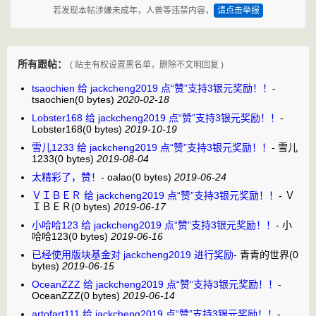
若发现本帖涉嫌未成年，人兽等违禁内容，
请点击举报
所有跟帖：
( 贴主有权设置黑名单，删除不文明回复 )
tsaochien 给 jackcheng2019 点“赞”支持3银元奖励！！
-
tsaochien
(0 bytes)
2020-02-18
Lobster168 给 jackcheng2019 点“赞”支持3银元奖励！！
-
Lobster168
(0 bytes)
2019-10-19
雪儿1233 给 jackcheng2019 点“赞”支持3银元奖励！！
-
雪儿
1233
(0 bytes)
2019-08-04
太精彩了，赞！
-
oalao
(0 bytes)
2019-06-24
ＶＩＢＥＲ 给 jackcheng2019 点“赞”支持3银元奖励！！
-
Ｖ
ＩＢＥＲ
(0 bytes)
2019-06-17
小哈哈123 给 jackcheng2019 点“赞”支持3银元奖励！！
-
小
哈哈123
(0 bytes)
2019-06-16
已经使用版块基金对 jackcheng2019 进行奖励
-
青青的世界
(0
bytes)
2019-06-15
OceanZZZ 给 jackcheng2019 点“赞”支持3银元奖励！！
-
OceanZZZ
(0 bytes)
2019-06-14
artofart111 给 jackcheng2019 点“赞”支持3银元奖励！！
-