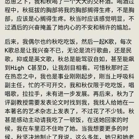
怂恿之下，我和秋喝了一个大大的交杯酒。喝酒过
程中，秋挺拔的胸部将我的胸部搁得生疼，不是胸
部，应该是心搁得生疼。秋当时应该感觉明显，不
过酒后的兴奋掩盖了她内心的不安和稍许的尴尬。
后来，我偶尔也约秋吃吃饭，然后一起K歌，每次
K歌总是让我兴奋不已，无论是流行歌曲，还是民
歌，抑或是英文歌，秋总是能驾驭自如，甚至能飙
到High C甚至D，让我刮目相看。可惜秋那时正
在热恋之中，我也是事业刚刚起步，刚当上呼吸科
副主任，忙的不可开交，我和秋仅限于吃吃饭，唱
唱歌，拉拉手，未有进一步发展。再后来，秋为了
评副教授需要发表论文时找到我，我找人给她在一
本著名的艺术杂志上发表了，不过花了不少钱。秋
甚是感动主动请我吃了一顿饭，在送她回家的时
候，我在车里忍不住吻了她。当我想要更多的时
候，秋坚决地制止了我说，这么多年，她只和她老