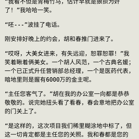
“我看不但是青梅竹马，估计早就是狼狈为奸
了！”我哈哈一笑。
“呸---”波挂了电话。
刚安排好晚上的约会，胡和春推门进来了。
“哎呀，大美女进来，有失远迎，恕罪恕罪！”我
笑着瞅着俩美女。一个胡人风范，一个古典名媛；
一个已正式升任营销部总经理，一个是医药代表，
暗地里则是握有6000万的金主呢。
“主任您客气了。”胡在我的办公室一向都是恭恭
敬敬的。说完她扭头看了看春，春会意地把办公室
的门关上了。
“是这样的，这次项目我们稀里糊涂地中标了，但
这一切肯定都是主任您的关照。我和春都是您的