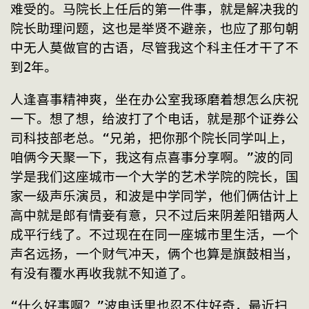
难受的。马院长上任后的第一件事，就是解决我的
院长助理问题，这也是举贤不避亲，也应了那句朝
中无人莫做官的古语，尽管我这个科主任才干了不
到2年。
人逢喜事精神爽，坐在办公室我琢磨着想怎么庆祝
一下。想了想，给波打了个电话，就是那个证券公
司科技部老总。“兄弟，把你那个院长同学叫上，
咱俩今天聚一下，我这有点喜事分享啊。”波的同
学是我们这座城市一个大学的艺术学院的院长，国
家一级声乐演员，和波是中学同学，他们俩估计上
高中就是郎有情妾有意，只不过后来阴差阳错两人
成平行线了。不过现在在同一座城市里生活，一个
声名远扬，一个财气冲天，俩个也算是旗鼓相当，
有没有覆水再收我就不知道了。
“什么好事啊？”波电话里也忍不住好奇，最近扫