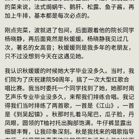
的菜来说，法式焗蜗牛、鹅肝、松露、鱼子酱，再
加上牛排，基本都是每次必点的。
刚点完菜，波就进了包间，后面跟着他的院长同学
杨晓静，再后面竟然是秋媛媛。杨晓静我见过几
次，著名的女高音；秋媛媛则是我多年的老朋友，
只不过没想到今天在这遇见她。
我认识秋媛媛的时候她大学毕业没多久。当时，我
们院为了庆祝建院50周年，搞了一次大型红歌合
唱比赛。我当时委托一个同学找到了她，她那时南
艺声乐专业毕业没多久，来帮我们排练合唱。我记
得我们当时排练了两首歌，一首是《江山》，一首
是《到吴起镇》。秋那时扎着马尾巴，瓜子脸，丹
凤眼，圆领的T桖衬托出胸部饱满，牛仔裤显露出
细腿丰臀，让我印象深刻。秋是我找来的唱歌指导