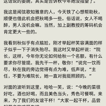
这话说的委婉，其实是告诉秋今年她没指望了。
我这是闻弦歌知雅意的人，今天铁了心想帮助秋，
顺便也借此机会把秋喝多一些。俗话说，女人不喝
醉，男人没机会嘛。当然，加上副教授的筹码机会
肯定更大一些的。
我看到秋似乎有点尴尬，刚才举起杯笑容满面的样
子似乎一下子消失殆尽。我这时又举起杯说：“院
长，这样，今年你无论如何给秋一个名额，有什么
要求你尽管提。我先干一杯，敬你！”说完一饮而
尽，秋在我的旁边觉得有点为难，低声说，“主
任，不要为难院长，她一直对我挺照顾的。”
对面的波听到这里，哈哈一笑，说：“今晚的菜很
好吃，酒也好喝，而且美色当头，秀色可餐啊。来
来，为了我们的友谊干杯！”大家一起干杯，品尝