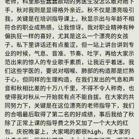
老师，科里那些蠢蠢欲动的男医生没怎么敢对她下
手，秋对我则是显得格外亲近。秋不仅是漂亮吸引
我，关键是在培训指导课上，秋显示出与年龄不相
符合的职业成熟感，让我惊讶。我对职业精神有种
偏执狂一样的喜好，尤其是这么一个漂亮的女孩
子，私下里讲话还有点羞涩，但一站上讲台讲到专
业的时候，气息、音准、节奏、吐字，再给大家示
范出来的惊人的专业歌手素质，让我近乎着迷。我
们这些学医的，要说对咽喉、肺部的构造那是烂熟
于心，但同样的生理构造，在我们发出的气息和声
音和秋相比差的十万八千里，不得不令人称奇，也
使得我对秋从一开始就有点不能自拔。在大家的共
同努力下，关键是在这位漂亮的老师指导下，我们
的合唱最后取得了第二名的好成绩，事后我给了秋
除了正常上课的指导费之外又加了一个大大的红
包。庆祝晚宴上，大家喝的都很high，在大家的