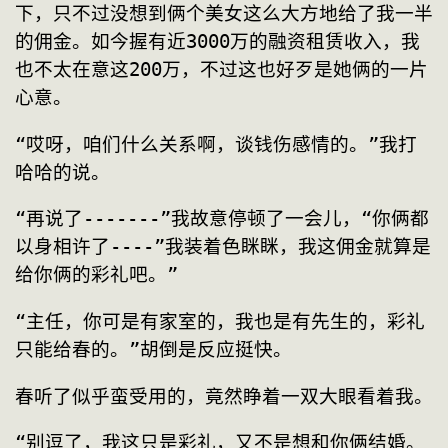
下，只不过没想到俩个美女这么大方地给了我一半
的佣金。如今握有近3000万的融资租赁收入，我
也不太在意这200万，不过这也好歹是她俩的一片
心意。
“哎呀，咱们什么关系啊，谈钱伤感情的。”我打
哈哈的说。
“再说了-------”我故意停顿了一会儿，“你俩都
以身相许了----”我装着色眯眯，我这佣金就算是
给你俩的彩礼吧。”
“主任，你可是有家室的，我也是有先生的，彩礼
只能给春的。”胡倒是反应挺快。
春听了似乎蛮受用的，竟然睁着一双大眼看着我。
“别逗了，我这只是彩礼，又不是想和你俩结婚。