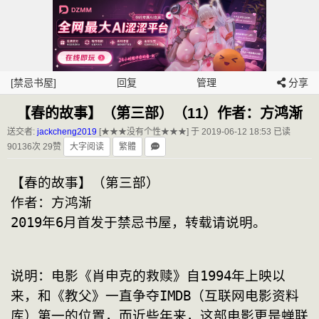
[禁忌书屋]
回复
管理
分享
【春的故事】（第三部）（11）作者：方鸿渐
送交者:
jackcheng2019
[★★★没有个性★★★] 于 2019-06-12 18:53
已读
90136次 29赞
大字阅读
繁體
【春的故事】（第三部）

作者：方鸿渐

2019年6月首发于禁忌书屋，转载请说明。
说明：电影《肖申克的救赎》自1994年上映以
来，和《教父》一直争夺IMDB（互联网电影资料
库）第一的位置，而近些年来，这部电影更是蝉联