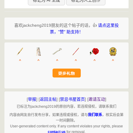
标记为 AI 生成
标记为人工创作
喜欢jackcheng2019朋友的这个帖子的话，👍
请点这里投
票，"赞" 助支持！
^
^
^
^
^
^
[
举报
]
[
返回主帖
]
[
禁忌书屋首页
]
[
邀请互动
]
已标注为jackcheng2019的原创内容，若违规侵权，请联系我们
内容由网友自行发布分享，如果违规或侵权，请与
我们联系
，核实后会第
一时间删除。
User-generated content only. If any content violates your rights, please
contact us
for removal.