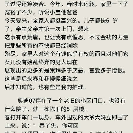
子过得还算凑合。今年，春时来运转，家里一下子
宽裕了不少，听说小宝他爸爸
今天要来，全家人都挺高兴的。儿子都快6 岁
了，亲生父亲才第一次上门，想来
这事有点荒唐，也让我有点惶恐。不过金钱的力量
把那些所有的不快都已经消除
殆尽，家里人对这个有钱似乎有权的而且对他们家
女儿没有始乱终弃的男人现在
展现出的更多的是崇拜多于厌恶、喜爱多于憎恨。
这些是后来春和我慢慢细说之
后才知道的，也有些是我的推理。
    奥迪Q7停在了一个老旧的小区门口，也没有
什么院子，就一栋陈旧的5 层楼。
春打开车门一现身，车外围观的大爷大妈立即围了
上来，说：" 春丫头，你可回