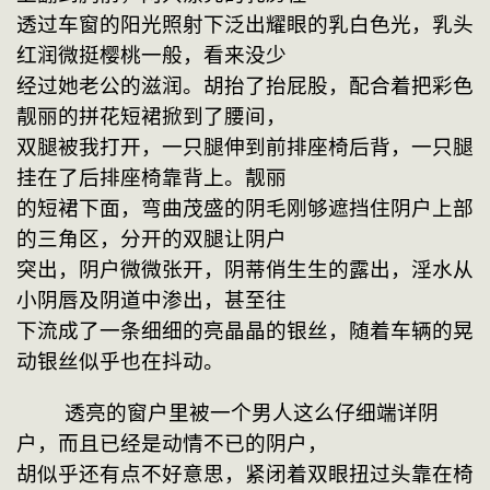
透过车窗的阳光照射下泛出耀眼的乳白色光，乳头
红润微挺樱桃一般，看来没少
经过她老公的滋润。胡抬了抬屁股，配合着把彩色
靓丽的拼花短裙掀到了腰间，
双腿被我打开，一只腿伸到前排座椅后背，一只腿
挂在了后排座椅靠背上。靓丽
的短裙下面，弯曲茂盛的阴毛刚够遮挡住阴户上部
的三角区，分开的双腿让阴户
突出，阴户微微张开，阴蒂俏生生的露出，淫水从
小阴唇及阴道中渗出，甚至往
下流成了一条细细的亮晶晶的银丝，随着车辆的晃
动银丝似乎也在抖动。
    透亮的窗户里被一个男人这么仔细端详阴
户，而且已经是动情不已的阴户，
胡似乎还有点不好意思，紧闭着双眼扭过头靠在椅