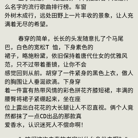
么名字的流行歌曲排行榜。车窗
外树木成行，远处田野上一片丰收的景象，让人充
满着无尽的希望。
    春穿的简单，长长的头发随意扎了个马尾
巴，白色的宽松T 恤，下身素色的
裙子，略施粉黛，依旧保持着唐代仕女的优雅风
范，只不过带着墨镜，让你不会
感觉回到从前。胡穿了一件紧身的黑色上衣，傲人
的胸围让人垂涎欲滴。下身穿
着一件富有热带风情的彩色拼花齐膝短裙，丰满的
腰臀将裙子紧绷起来，坐在座
位上露出白花花的大长腿让人不忍直视。俩个人竟
然都抹了一点CD出品的那款真
爱香水，认识迷死人不偿命啊！