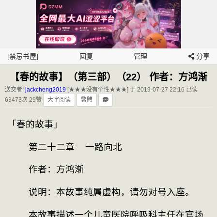
[禁忌书屋]
回复
管理
分享
【春的故事】（第三部）（22） 作者：方鸿渐
送交者:
jackcheng2019
[★★★没有个性★★★] 于 2019-07-27 22:16
已读
63473次 29赞
大字阅读
繁體
「春的故事」
    第二十二章  一路向北
    作者：方鸿渐
    说明：本故事纯属虚构，请勿对号入座。
    本故事描述一个儿童医院呼吸科主任在官场