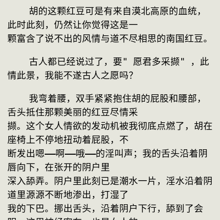
    胡的这颗红豆可是有来自漠北高原的血统，
此时此刻，仍然让你觉得这是一
颗富含了说不出的风情与道不尽相思的南国红豆。
    古人都已经说过了，要" 愿君多采撷" ，此
情此景，我能不遂古人之愿吗？
    我弯着腰，双手紧紧抱住胡的屁股和腰部，
舌头抵住那颗美丽的红豆尽情采
撷。这个女人情欲的发动机被我彻底点燃了，胡在
座椅上不停地扭动着屁股，不
断发出嗯——啊——哦——的淫叫声；我的舌头沿着阴
唇向下，在张开的阴户里
深入舔弄。阴户里此刻已是潮水一片，淫水沿着阴
道里源源不断地渗出，打湿了
我的下巴。挪出舌头，沿着阴户下行，舔到了会