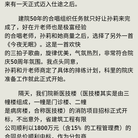
来有一天正式迈入仕途之后。
    建院50年的合唱组织任务就只好让孙莉来完
成了，好在亓老师也是极富经验
的合唱老师，孙莉和她商量之后，选择了另外一首
《今夜无眠》。这是一首欢快
的三拍子歌曲，旋律优美，气氛热烈，非常符合院
庆50周年氛围。我点头同意，
孙莉和亓老师商定了具体的排练计划，科里的院庆
准备工作就此正式开始。
    隔天，我们院新医技楼（医技楼其实是由三
幢楼组成，一幢是门诊楼、二幢
是病房楼，合称医技楼）的消防项目招标正式开
标，不出意外，省建筑工程有限
公司顺利以1800万元（含15% 的工程管理费）的
合同总价顺利中标，作为分包商