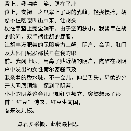
背上。我嘻嘻一笑，趴在了座
位上，安禄山之爪攀上了胡的乳峰，轻拢慢捻，胡
忍不住嘤嘤叫出声来。让胡头
枕在靠垫上完全躺平，由于空间狭小，我紧靠在胡
的胯间，双手端住胡的屁股，
让胡丰满肥美的屁股努力上翘，阴户、会阴、肛门
及大部门屁股都横亘在我的眼
前。我闭上眼，用鼻子贴近胡的阴户，陶醉在胡阴
户中发出的女性荷尔蒙骚气及
混杂着的香水味。不一会儿，伸出舌头，轻柔的分
开大阴唇顶端，探到了阴蒂，
小小的阴蒂这会儿已如红豆翘立，突然想起了那
首" 红豆" 诗来：红豆生南国，
春来发几枝。
    愿君多采撷，此物最相思。