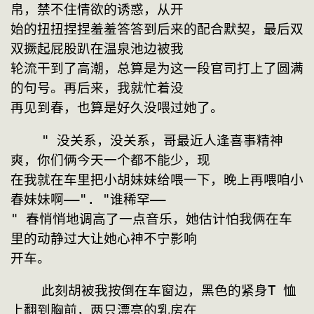
帛，禁不住情欲的诱惑，从开
始的扭扭捏捏羞羞答答到后来的配合默契，最后双
双撅起屁股趴在温泉池边被我
轮流干到了高潮，总算是为这一段官司打上了圆满
的句号。再后来，我就忙着没
再见到春，也算是好久没喂过她了。
    " 没关系，没关系，哥最近人逢喜事精神
爽，你们俩今天一个都不能少，现
在我就在车里把小胡妹妹给喂一下，晚上再喂咱小
春妹妹啊——". "谁稀罕——
" 春悄悄地调高了一点音乐，她估计怕我俩在车
里的动静过大让她心神不宁影响
开车。
    此刻胡被我按倒在车窗边，黑色的紧身T 恤
上翻到胸前，两只漂亮的乳房在