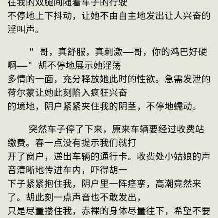
在我的双腿间随着车子的行驶
不停地上下抖动，让她不由自主地发出让人兴奋的
淫叫声。
    " 哥，真舒服，真刺激——哥，你的鸡巴好硬
啊——" 胡不停地展示她淫荡
多情的一面，充分释放她此时的性欲。急需发泄的
荷尔蒙让她此刻陷入疯狂兴奋
的境地，阴户紧紧夹住我的阴茎，不停地蠕动。
    突然车子停了下来，原来车辆要经过收费站
缴费。春一点没有提示我们就打
开了窗户，递出车辆的通行卡。收费处小姑娘的声
音清晰地传进车内，吓得胡一
下子紧紧抱住我，阴户里一阵痉挛，高潮竟然来
了。胡此刻一点声音也不敢发出，
只是尽量搂住我，赤裸的身体尽量往下，希望不要