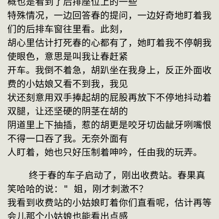
概也是看到了后排座位上的一些
特殊情况，一边回答春的提问，一边好奇地盯着我
们的后排车窗往里看。此刻，
胡心里估计打死春的心都有了，她盯着我不停朝我
使眼色，意思是叫我让春赶紧
开车。我倒不着急，胡趴坐在我身上，反正外面收
费的小姑娘又看不到我，我见
状还刻意用双手捧起胡的屁股再放下不停地抖动着
双腿，让还坚硬的阴茎在胡的
阴道里上下抽插，惹的胡更是咬牙切齿龇牙咧嘴恨
不得一口吞了我。无奈外面有
人盯着，她也只好压制着呻吟，任由我的玩弄。
    终于春的车子启动了，刚出收费站。春果真
笑哈哈的说：" 姐，刚才刺激不？
我看到收费站的小姑娘盯着你们直看呢，估计再等
会儿那个小姑娘也能看出点感