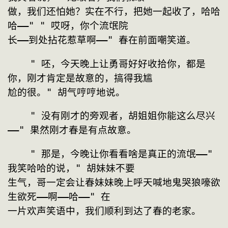
做，我们还怕她？实在不行，把她一起收了，哈哈
哈——" " 哎呀，你个流氓院
长——到处拈花惹草啊——" 春在前面嘲笑道。
    " 呸，今天晚上让勇哥好好收拾你，都是
你，刚才肯定是故意的，搞得我尴
尬的很。" 胡气哼哼地说。
    " 没有刚才的旁观者，胡姐姐你能这么尽兴
——" 果然刚才春是有点故意。
    " 那是，今晚让你看看啥是真正的流氓——" 
我笑哈哈的说，" 胡妹妹不要
生气，哥一定会让春妹妹晚上呼天喊地鬼哭狼嚎欲
生欲死——啊——哈——" 在
一片欢声笑语中，我们顺利到达了春的老家。