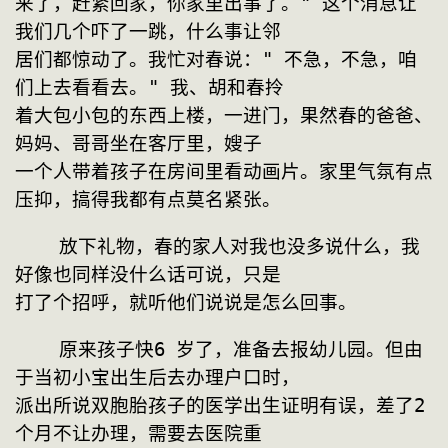
来了，赶紧回家，你家里出事了。" 这个消息让
我们几个吓了一跳，什么事让邻
居们都惊动了。我忙对春说：" 不急，不急，咱
们上去看看去。" 我、胡和春拎
着大包小包的东西上楼，一进门，果然春的爸爸、
妈妈、哥哥坐在客厅里，嫂子
一个人带着孩子在房间里看动画片。家里气氛有点
压抑，搞得我都有点莫名紧张。
    放下礼物，春的家人对我也没多说什么，我
好像也同样没什么话可说，只是
打了个招呼，就听他们说说是怎么回事。
    原来孩子快6 岁了，准备去报幼儿园。但由
于当初小宝出生后去办理户口时，
派出所说双胞胎孩子的医学出生证明有误，差了2 
个月不让办理，需要去医院重