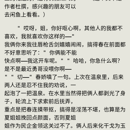
作者杜撰，感兴趣的朋友可以
去闲鱼上看看。）
    " 哎呀，姐，你好呕心啊，其他人的我都不
喜欢，我就喜欢你这样的——"
我俩你来我往唇枪舌剑嬉嬉闹闹，搞得春在前面都
不好意思听了：" 你俩能不能
快点啊——我这开车呢。" " 哈哈，你急什么啊？
是不是最近勇哥没喂你啊——
" " 切——" 春娇嗔了一句。上次在温泉里，后来
两人还是忍不住我的劝说，一
起泡了一把温泉。在水里当然得把俩人都剥光了身
子，轮流上下求索前后抚弄，
重点是把春连摸带抠，搞得是淫荡不堪，也算是为
夏姐姐挽回点颜面，否则夏姐
姐作为民企金领这关过不了。俩人后来化干戈为玉