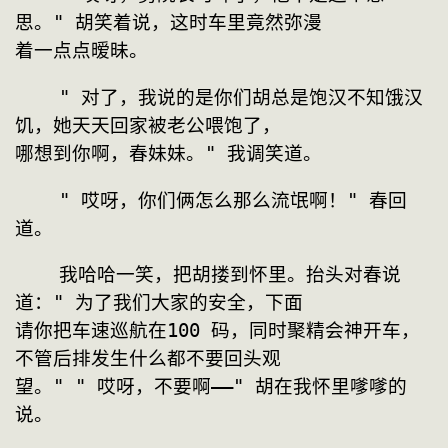
思。" 胡笑着说，这时车里竟然弥漫
着一点点暧昧。
    " 对了，我说的是你们胡总是饱汉不知饿汉
饥，她天天回家被老公喂饱了，
哪想到你啊，春妹妹。" 我调笑道。
    " 哎呀，你们俩怎么那么流氓啊！" 春回
道。
    我哈哈一笑，把胡搂到怀里。抬头对春说
道：" 为了我们大家的安全，下面
请你把车速巡航在100 码，同时聚精会神开车，
不管后排发生什么都不要回头观
望。" " 哎呀，不要啊——" 胡在我怀里嗲嗲的
说。