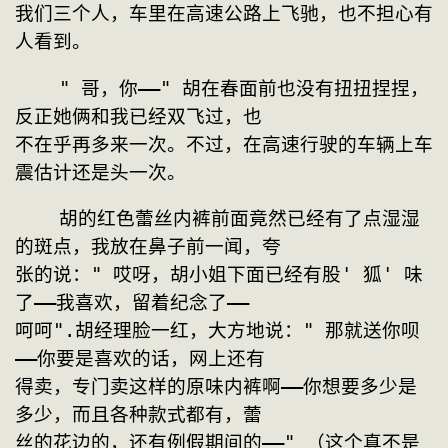
我们三个人，车里在高速公路上飞驰，也不担心有
人看到。
    " 哥，你——" 胡在春面前也没有扭扭捏捏，
反正她俩和我已经双飞过，也
不在乎再多来一次。不过，在高速行驶的车辆上车
震估计还是头一次。
    胡的红色蕾丝内裤前面竟然已经有了点湿湿
的斑点，我放在鼻子前一闻，夸
张的说：" 哎呀，胡小姐下面已经有股' 狐' 味
了——我喜欢，留着纪念了——
呵呵".胡经理脸一红，大方地说：" 那就送你呗
——你要是喜欢的话，网上还有
得卖，专门卖这样的原味内裤啊——你想要多少是
多少，而且各种款式都有，蕾
丝的花边的，还有例假期间的——" （这个真不是