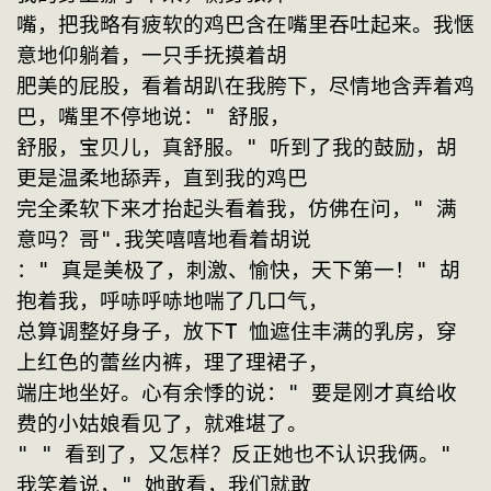
嘴，把我略有疲软的鸡巴含在嘴里吞吐起来。我惬
意地仰躺着，一只手抚摸着胡
肥美的屁股，看着胡趴在我胯下，尽情地含弄着鸡
巴，嘴里不停地说：" 舒服，
舒服，宝贝儿，真舒服。" 听到了我的鼓励，胡
更是温柔地舔弄，直到我的鸡巴
完全柔软下来才抬起头看着我，仿佛在问，" 满
意吗？哥".我笑嘻嘻地看着胡说
：" 真是美极了，刺激、愉快，天下第一！" 胡
抱着我，呼哧呼哧地喘了几口气，
总算调整好身子，放下T 恤遮住丰满的乳房，穿
上红色的蕾丝内裤，理了理裙子，
端庄地坐好。心有余悸的说：" 要是刚才真给收
费的小姑娘看见了，就难堪了。
" " 看到了，又怎样？反正她也不认识我俩。" 
我笑着说，" 她敢看，我们就敢