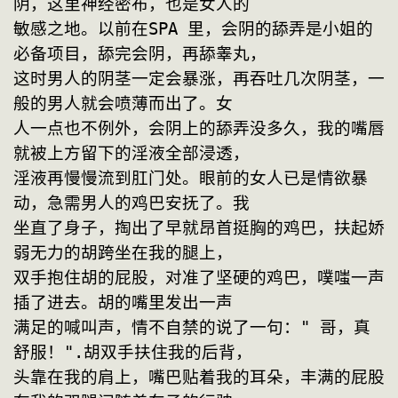
阴，这里神经密布，也是女人的
敏感之地。以前在SPA 里，会阴的舔弄是小姐的
必备项目，舔完会阴，再舔睾丸，
这时男人的阴茎一定会暴涨，再吞吐几次阴茎，一
般的男人就会喷薄而出了。女
人一点也不例外，会阴上的舔弄没多久，我的嘴唇
就被上方留下的淫液全部浸透，
淫液再慢慢流到肛门处。眼前的女人已是情欲暴
动，急需男人的鸡巴安抚了。我
坐直了身子，掏出了早就昂首挺胸的鸡巴，扶起娇
弱无力的胡跨坐在我的腿上，
双手抱住胡的屁股，对准了坚硬的鸡巴，噗嗤一声
插了进去。胡的嘴里发出一声
满足的喊叫声，情不自禁的说了一句：" 哥，真
舒服！".胡双手扶住我的后背，
头靠在我的肩上，嘴巴贴着我的耳朵，丰满的屁股