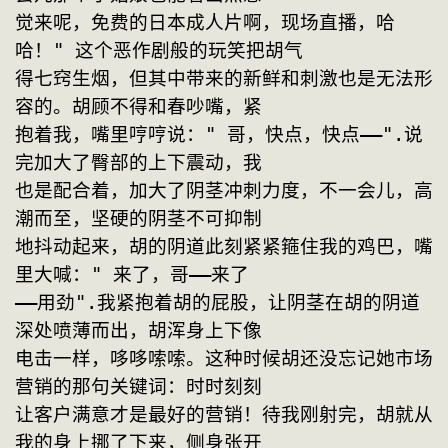
觉来呢，免费的日本成人片啊，现场直播，哈
哈！" 这个恶作剧般的玩笑把胡气
得七窍生烟，但其中带来的新鲜和刺激也是无法形
容的。胡顾不得和春吵嘴，紧
抱着我，嘴里哼哼说：" 哥，快点，快点——".说
完加大了臀部的上下震动，我
也是配合着，加大了阴茎冲刺力度，不一会儿，高
潮而至，坚硬的阴茎不可抑制
地抖动起来，胡的阴道此刻紧紧箍住我的鸡巴，嘴
里大喊：" 来了，哥——来了
——用劲".我紧抱着胡的屁股，让阴茎在胡的阴道
深处喷薄而出，胡浑身上下像
电击一样，哆哆嗦嗦。这种时候胡还没忘记她市场
营销的那句关键词：时时刻刻
让客户满意才是最好的营销！待我刚射完，胡就从
我的身上挪了下来，侧身张开