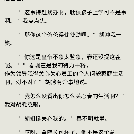
    " 这事得赶紧办啊，耽误孩子上学可不是事
啊。" 我点点头。
    " 那你这个爸爸得使使劲啊。" 胡冲我一
笑。
    " 你这是皇帝不急太监急，春还没提这茬
呢。" " 春现在是我的得力干将，
作为领导我得关心关心员工的个人问题家庭生活
啊，对不对？" 胡煞有介事地说。
    " 我怎么没看出你怎么关心春的生活啊？" 
我对胡眨眨眼。
    " 胡姐挺关心我的。" 春不明就里。
    " 哎呀，勇院长可坏了，他不是这个意