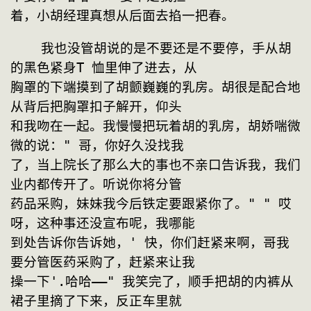
着，小胡经理真想从后面去掐一把春。
    我也没管胡说的是不要还是不要停，手从胡
的黑色紧身T 恤里伸了进去，从
胸罩的下端摸到了胡颤巍巍的乳房。胡很是配合地
从背后把胸罩扣子解开，仰头
和我吻在一起。我慢慢把玩着胡的乳房，胡娇喘微
微的说：" 哥，你好久没找我
了，当上院长了那么大的事也不亲口告诉我，我们
业内都传开了。听说你将分管
药品采购，妹妹我今后铁定要跟紧你了。" " 哎
呀，这种事还没宣布呢，我哪能
到处告诉你告诉她，' 快，你们赶紧来啊，哥我
要分管医药采购了，赶紧来让我
操一下'.哈哈——" 我笑完了，顺手把胡的内裤从
裙子里摘了下来，反正车里就