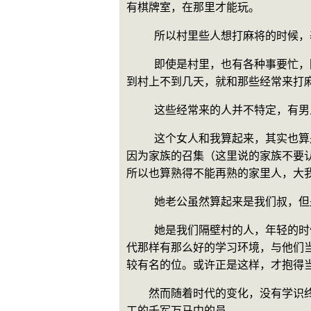
有棋牌室，在那里才能玩。
    所以村里些人想打麻将的
    即使是村里，也有各种事要忙，因为忙起来闲置时间不对称的关系，时常碰上有缺脚不够人打，看到闲着的我就让我顶上，所以才回
到村上不到几天，就和那些经常来打
    这些经常来的人并不特定
    这个女人和我算起来，其实也算是熟识，女人算起来是我们家族里离我们关系比较近的个叔的老婆，正宗的叔母。逢年过节也会经常
因为家族的召集（这里说的家族不要
所以也算熟得不能再熟的家里人，大
    她老公虽然算起来是我们叔
    她是我们隔壁村的人，年轻的时候是个猛女，也是个美女。我们这个叔年轻的时候是个混子，在他们还小的那个年代，并不像我们这
代那样有那么好的学习环境，与他们
较有名的位。或许正是这样，才抱得
　　然而随着时代的变化，没有学识
工的千军万马中的员。