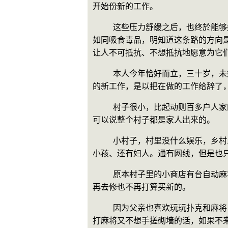
开始份新的工作。
    这些压力舒缓之后，也终於能够好好眷恋和回味下这段，至今仍觉得有些不可思议，真的感觉有如做梦，却又让人禁不住想要沦落，
如同吸食毒品，明知道这条路的方向
让人不可抵抗、不想抵抗地愿意为它
    本人今年恰好而立，三十岁，未婚，有过几个炮友，没有女朋友，属於高不成低不就的群体，年前因为联系好了份在来年时即可开始
的新工作，是以把在做的工作给辞了
    村子很小，比起动则百多户人家的大村落，只有二三十户人家的我们村子，不能不说是小村子，而且大多都是个姓出来的，说得远点
可以说整个村子都是家人出来的。
    小村子，村里没什么娱乐，乡村里的年轻人也大多外出打工了，没见到什么年轻人，留在村里的多数是些在家务农的中壮年、老人和
小孩、还有妇人。通有网线，但是也
    原本村子里的小商店有台自动麻将机，但是似乎在去年就被人玩坏了，而本来就不能因此而获什么利的商店老闆，对此不再理会，不
再去修也不再打算买新的。
    因为父亲也喜欢玩玩扑克和麻将，是以很早的时候就自己买了台自动麻将机放家里，所以村里还仅剩下的台自动麻将机就在我家，想
打麻将又不想手搓砌墙的话，如果不