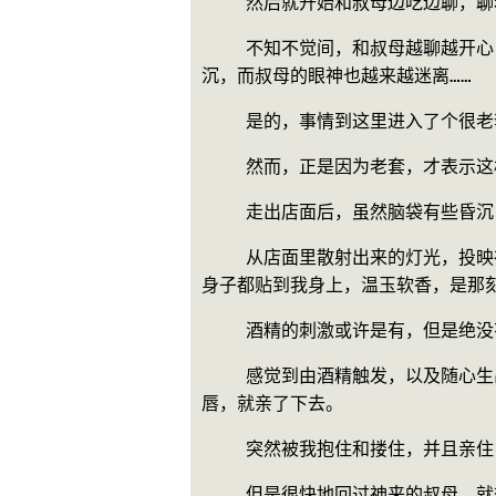
    然后就开始和叔母边吃边
    不知不觉间，和叔母越聊越开心，话也越来越多，酒也跟着喝得越来越多，最后也不知道喝了多少，最后结帐的时候，头已经有些昏
沉，而叔母的眼神也越来越迷离……
    是的，事情到这里进入了个
    然而，正是因为老套，才表
    走出店面后，虽然脑袋有
    从店面里散射出来的灯光，投映在叔母因为喝了酒有些微红的美丽脸庞上，将她的脸映照得更为娇艳。还有紧紧挨着我，几乎大半个
身子都贴到我身上，温玉软香，是那
    酒精的刺激或许是有，但是绝
    感觉到由酒精触发，以及随心生出的异样在体内蔓延的时候，我想也没想反手抱住叔母，将她搂向自己，看着她的脸，找到她的嘴
唇，就亲了下去。
    突然被我抱住和搂住，并
    但是很快地回过神来的叔