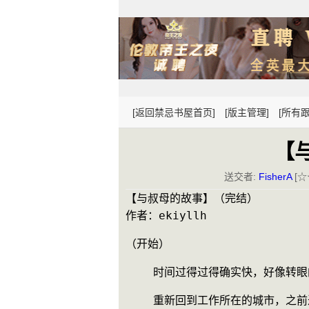
[返回禁忌书屋首页]
[版主管理]
[所有跟
【与
送交者:
FisherA
[☆
【与叔母的故事】（完结）
作者：ekiyllh
（开始）
    时间过得过得确实快，好像
    重新回到工作所在的城市，之前过去的二十多天，就好像梦幻样……把所有的事情处理清楚，办好新的入职手续，终於可以松口气安心