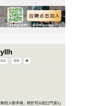
llh
字阅读
繁體