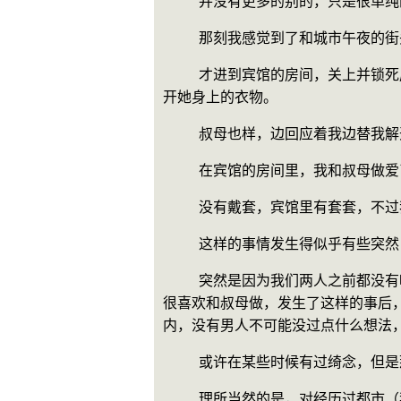
    并没有更多的别的，只是很
    那刻我感觉到了和城市午
    才进到宾馆的房间，关上并锁死房门后，我就迫不及待地拉过叔母紧紧抱住，然后啃向她的嘴唇，边搂搂抱抱和亲着她的嘴唇，边解
开她身上的衣物。
    叔母也样，边回应着我边替我
    在宾馆的房间里，我和叔母做
    没有戴套，宾馆里有套套
    这样的事情发生得似乎有些
    突然是因为我们两人之前都没有哪方有过什么特别的企图，有特意想过要和另方发生点什么。即使是现在和叔母做了，我不否认我也
很喜欢和叔母做，发生了这样的事后
内，没有男人不可能没过点什么想法
    或许在某些时候有过绮念
    理所当然的是，对经历过都市（我再三说都市，不是想针对都市或者说都市生活怎么，只是想说这是种确实的存在状态，并无针对