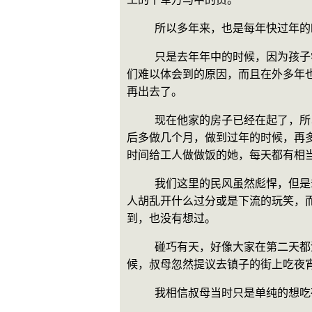
    所以多年来，也是每年快
    只是去年年中的时候，因为孩子学业的关系（他孩子男孩，十三四岁，要读初中的年纪），在外面读书可能不方便，或者还有更多我
们难以体会到的原因，而且在外多年
再出去了。
    现在他家的房子已经在起了，所以叔母很早就回来了，边监工以及边负责给工人的伙食，而这个叔貌似因为工作形势好，所以打算最
后多做几个月，做到过年的时候，再
时间给工人做做饭的她，每天都有相
    我们这里的民风虽然彪悍，但是却也是相当淳朴的，不管是在牌桌上还是酒桌上还是在其他的什么场合，基本是从来不会对村里的女
人胡乱开什么过分或是下流的玩笑，
到，也没有想过。
    碰巧有天，好像大家在第二天都没有什么事，於是大家起打麻将打得很晚，散场地时候已经过了十二点，等到其他两人都回去了的时
候，叔母忽然提议去镇子的街上吃夜
    我相信叔母当时只是单纯