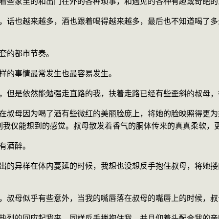
聊，聊着些家里的和出门在外的各种琐事，和遇见的各种有趣或奇葩
很老套的都市节奏。
示这样的事情最常发生也最容易发生。
些昏沉，但是依然能勉强走直路的我，扶着走路已经有些歪斜的叔母
刻我仅能想到的感觉。叔母散发着香气的胴体传来的真真柔软，
没有酒醉。
且亲住，叔母似乎有些意外，当我的嘴唇落在叔母的嘴唇上的时候，
母，就热烈的回应起我来。同样反手搂抱住我，并且仰着头配合我的