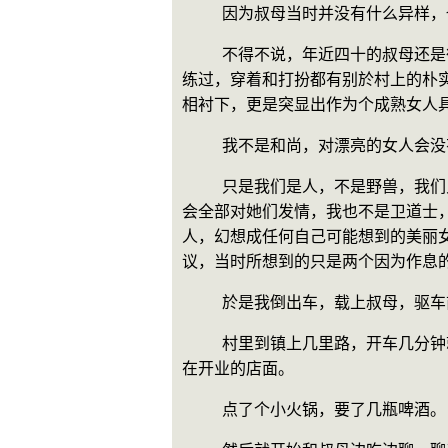
    因为叔母当时并没有什么异
    不得不说，年近四十的叔母还是很漂亮，以处在这个年龄段里的女人来说，可以说是十足的美妇，风韵犹存，并且毕竟是由於在外历
练过，穿着和打扮都有别於村上的朴
相衬下，更是突显出作为个成熟女人
    我不是和尚，对漂亮的女
    只是我们是人，不是野兽，我们见过的漂亮女人很多，只是不是见到漂亮的女人就会立刻发情，我们也不是见到所有漂亮的女人，就
会全部对她们发情，我也不是卫道士
人，幻想成任何自己可能想到的美丽
议，当时所想到的只是两个因为作息
    於是我倒出车，载上叔母，驱
    村里到镇上几里路，开车几分钟就到。小镇不繁华，只是夜生活却不算贫乏，即使是午夜过后，除了些小吃摊外，依然能找到几家还
在开业的店面。
    点了个小火锅，要了几瓶啤酒。