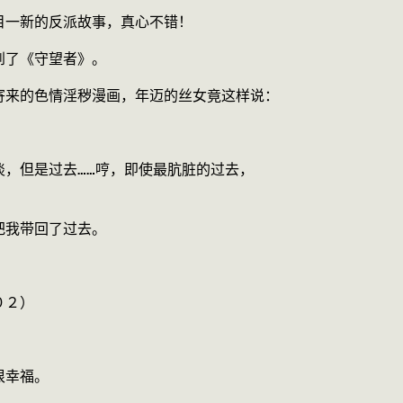
目一新的反派故事，真心不错！
到了《守望者》。
寄来的色情淫秽漫画，年迈的丝女竟这样说：
淡，但是过去……哼，即使最肮脏的过去，
把我带回了过去。
０２）
很幸福。