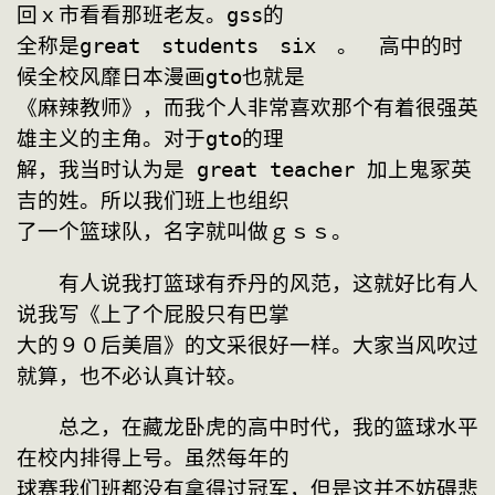
回ｘ市看看那班老友。gss的
全称是great　students　six　。　高中的时
候全校风靡日本漫画gto也就是
《麻辣教师》，而我个人非常喜欢那个有着很强英
雄主义的主角。对于gto的理
解，我当时认为是 great teacher 加上鬼冢英
吉的姓。所以我们班上也组织
了一个篮球队，名字就叫做ｇｓｓ。
　　有人说我打篮球有乔丹的风范，这就好比有人
说我写《上了个屁股只有巴掌
大的９０后美眉》的文采很好一样。大家当风吹过
就算，也不必认真计较。
　　总之，在藏龙卧虎的高中时代，我的篮球水平
在校内排得上号。虽然每年的
球赛我们班都没有拿得过冠军，但是这并不妨碍悲