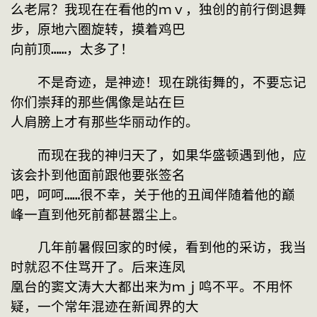
么老屌？我现在在看他的ｍｖ，独创的前行倒退舞
步，原地六圈旋转，摸着鸡巴
向前顶……，太多了！
　　不是奇迹，是神迹！现在跳街舞的，不要忘记
你们崇拜的那些偶像是站在巨
人肩膀上才有那些华丽动作的。
　　而现在我的神归天了，如果华盛顿遇到他，应
该会扑到他面前跟他要张签名
吧，呵呵……很不幸，关于他的丑闻伴随着他的巅
峰一直到他死前都甚嚣尘上。
　　几年前暑假回家的时候，看到他的采访，我当
时就忍不住骂开了。后来连凤
凰台的窦文涛大大都出来为ｍｊ鸣不平。不用怀
疑，一个常年混迹在新闻界的大