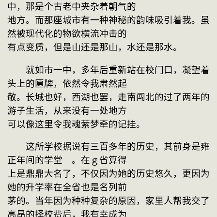
中，那是个古老中夹杂着朝气的
地方。而那座城市有一种神秘的韵味吸引着我。虽
然被现代化的物欲横流冲击的
有点变质，但是山还是那山，水还是那水。
　　就如市一中，多年后重新站在校门口，凝望着
头上的匾牌，依然令我肃然起
敬。长城也好，西湖也罢，走南闯北的过了两年的
游子生活，从来没有一处地方
可以像这里令我魂萦梦牵的记挂。
　　这所学校据说有三百多年的历史，其前身是雍
正年间的学堂　。在ｇ省算得
上是鼎鼎大名了，不仅因为她的历史悠久，更因为
她的升学率在全省也是名列前
茅的。当年因为种种复杂的原因，家里人帮我交了
高昂的择校费后，我有幸成为