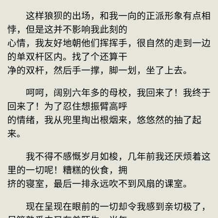
　　这样狼狈的出场，和我一向的正派形象有点相
悖，但是这并不影响我此刻的
心情，我友好地朝他们挥挥手，很自然的走到一边
的单双杆区内。找了个还算干
净的双杆，然后手一撑，脚一划，坐了上去。
　　呵呵，阔别六年多的母校，我回来了！我终于
回来了！为了忍住想振臂高呼
的情绪，我从兜里掏出根烟来，悠悠然的抽了起
来。
　　我不得不感慨岁月如梭，几年前我还厌烦着这
里的一切呢！糟糕的伙食，拥
挤的寝室，最后一排永远吹不到风扇的课室。
　　现在呈现在眼前的一切却令我感到亲切极了，