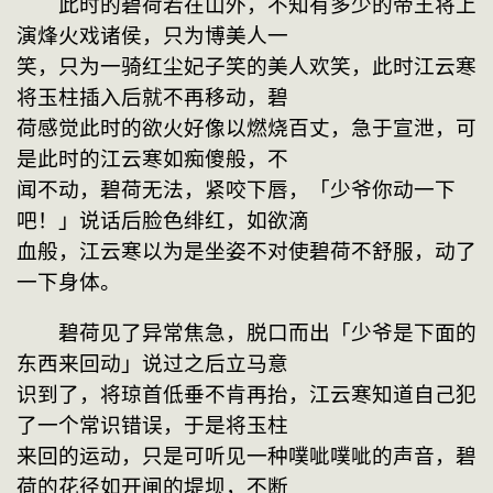
　　此时的碧荷若在山外，不知有多少的帝王将上
演烽火戏诸侯，只为博美人一
笑，只为一骑红尘妃子笑的美人欢笑，此时江云寒
将玉柱插入后就不再移动，碧
荷感觉此时的欲火好像以燃烧百丈，急于宣泄，可
是此时的江云寒如痴傻般，不
闻不动，碧荷无法，紧咬下唇，「少爷你动一下
吧！」说话后脸色绯红，如欲滴
血般，江云寒以为是坐姿不对使碧荷不舒服，动了
一下身体。
　　碧荷见了异常焦急，脱口而出「少爷是下面的
东西来回动」说过之后立马意
识到了，将琼首低垂不肯再抬，江云寒知道自己犯
了一个常识错误，于是将玉柱
来回的运动，只是可听见一种噗呲噗呲的声音，碧
荷的花径如开闸的堤坝，不断