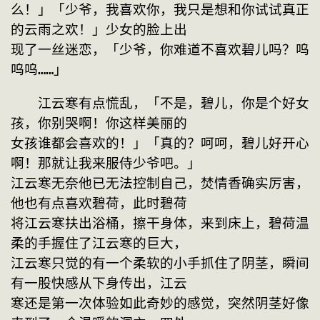
么！」「少爷，我喜欢你，我只是想和你试试真正
的云雨之欢！」少女的脸上出
现了一丝迷恋，「少爷，你难道不喜欢碧儿吗？呜
呜呜……」
　　江云寒有点慌乱，「不是，碧儿，你是个好女
孩，你别哭啊！你这样美丽的
女孩谁都会喜欢的！」「真的？呵呵，碧儿好开心
啊！那就让我来服侍少爷吧。」
江云寒无奈他已无法控制自己，焚情香确实厉害，
他也有点喜欢碧荷，此时碧荷
将江云寒扶出浴桶，擦干身体，来到床上，碧荷温
柔的手握住了江云寒的巨大，
江云寒只觉的有一个柔软的小手抓住了阴茎，瞬间
有一股快感从下身传出，江云
寒还是第一次体验如此奇妙的感觉，突然阴茎好像