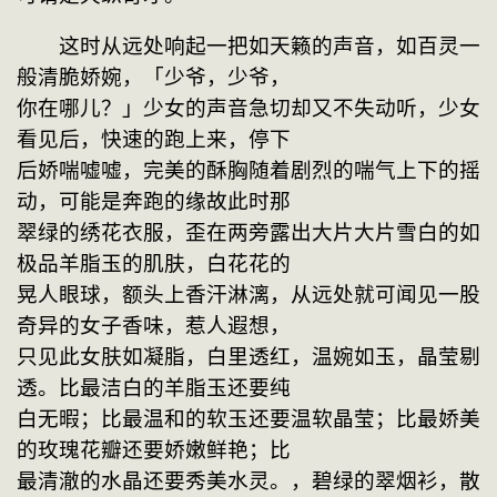
　　这时从远处响起一把如天籁的声音，如百灵一
般清脆娇婉，「少爷，少爷，
你在哪儿？」少女的声音急切却又不失动听，少女
看见后，快速的跑上来，停下
后娇喘嘘嘘，完美的酥胸随着剧烈的喘气上下的摇
动，可能是奔跑的缘故此时那
翠绿的绣花衣服，歪在两旁露出大片大片雪白的如
极品羊脂玉的肌肤，白花花的
晃人眼球，额头上香汗淋漓，从远处就可闻见一股
奇异的女子香味，惹人遐想，
只见此女肤如凝脂，白里透红，温婉如玉，晶莹剔
透。比最洁白的羊脂玉还要纯
白无暇；比最温和的软玉还要温软晶莹；比最娇美
的玫瑰花瓣还要娇嫩鲜艳；比
最清澈的水晶还要秀美水灵。，碧绿的翠烟衫，散