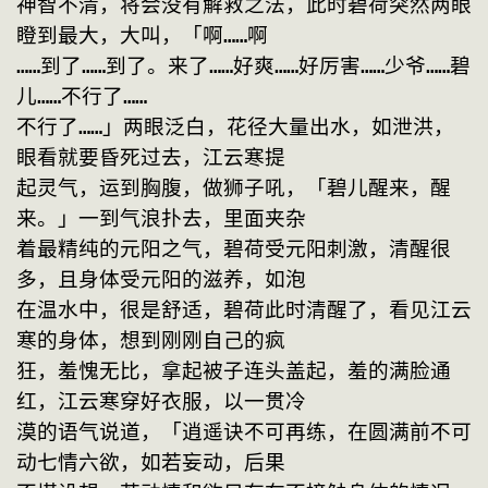
神智不清，将会没有解救之法，此时碧荷突然两眼
瞪到最大，大叫，「啊……啊
……到了……到了。来了……好爽……好厉害……少爷……碧
儿……不行了……
不行了……」两眼泛白，花径大量出水，如泄洪，
眼看就要昏死过去，江云寒提
起灵气，运到胸腹，做狮子吼，「碧儿醒来，醒
来。」一到气浪扑去，里面夹杂
着最精纯的元阳之气，碧荷受元阳刺激，清醒很
多，且身体受元阳的滋养，如泡
在温水中，很是舒适，碧荷此时清醒了，看见江云
寒的身体，想到刚刚自己的疯
狂，羞愧无比，拿起被子连头盖起，羞的满脸通
红，江云寒穿好衣服，以一贯冷
漠的语气说道，「逍遥诀不可再练，在圆满前不可
动七情六欲，如若妄动，后果