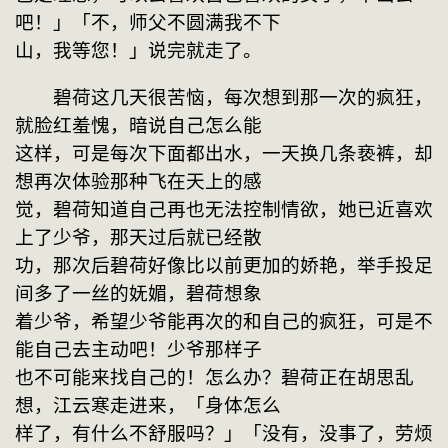
吧！」「不，师父不圆满我不下
山，我等您！」说完就走了。
　　碧荷这几天很苦恼，每次想到那一次的疯狂，
就脸红羞愧，暗说自己怎么能
这样，可是每次下面都出水，一天换几条亵裤，却
想再次体验那种飞在天上的感
觉，碧荷知道自己再也无法控制情欲，她已近喜欢
上了少爷，那天过后就已经散
功，那次后碧荷好像比以前更加的娇艳，举手投足
间多了一丝的妩媚，碧荷想象
着少爷，希望少爷能再次的和自己的疯狂，可是不
能自己去主动吧！少爷那样子
也不可能来找自己的！怎么办？碧荷正在胡思乱
想，江云寒走进来，「身体怎么
样了，有什么不舒服吗？」「没有，没事了，劳烦