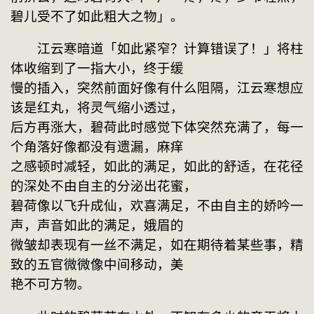
碧儿受不了如此粗大之物」。
　　江云寒暗道「如此紧窄？计算错误了！」将柱
体收缩到了一指大小，终于缓
慢的插入，突然前面好像有什么阻隔，江云寒想应
该是红丸，将灵气缩小透过，
后方再涨大，碧荷此时感觉下体突然充满了，每一
个角落好像都没有遗漏，麻痒
之感顿时减轻，如此的满足，如此的舒适，在花径
的深处不由自主的分泌出花蜜，
碧荷像以飞升成仙，欢喜满足，不由自主的娇吟一
声，声音如此的满足，娥眉的
微皱却表现有一丝不满足，如在期待着某些事，精
致的五官微微像中间移动，美
艳不可方物。