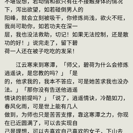
不堪设想，若动情和欲只有在不接触身体的情况
下，泻出欲望，如若碰倒男人的
阳峰，就会立刻被吸干，你修炼尚浅，欲火不旺，
我尚可助你，如若功夫在深一
层，我也没法救助，切记！如果无法控制，还是散
功的好！」说完走了，留下碧
荷一人还在被子吃吃的发呆！
　　江云寒来到寒潭，「师父，碧荷为什么会修炼
逍遥诀，是您教的吗？」「是
的，他求我的，我本不答应，可是她苦求我也没办
法。」「那你没有告送他逍遥
情诀的前提吗？」「说了，逍遥情诀，冷酷如刀，
春风化雨，可是世上能有几人
做到，为师也只是苦苦支撑，靠这寒潭之力，你现
在已近圆满了，可以去实现自
己是理想，可以去喜欢自己喜欢的女子，下山去