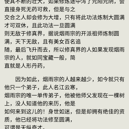
使其不断的壮大，如果修炼途中泻了元阳元阴，会
直接身死无药可救，但是与之
交合之人却会修为大增，只有将此功法炼制大圆满
才可双休，且此功法一旦圆满
则无敌于修真界，据说烟雨宗的开派祖师炼制圆
满，天下无敌，且有美女百名追
随，最后飞升而去，所以修真界的人如果发现烟雨
宗的人，就如同宝藏一般，简
直就是人形丹药，
　　因为如此，烟雨宗的人越来越少，如今就只有
他只一个弟子，此人名江云寒，
烟雨宗的唯一单传弟子，他被他师父发现在一棵树
上，没人知道他的来历，他是
如何来到这儿的！身世如迷，但是却拥有绝佳的资
质，他已经将功法修至圆满，
可谓是天纵奇才。