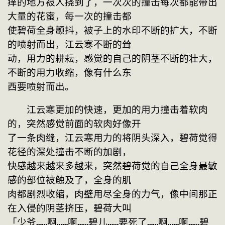
痒的地方被人挠到了，一次次的撞击每次都能带出
大量的花蜜，每一次的撞击都
使碧荷全身颤抖，被子上的水印不断的扩大，不断
的喷射而出，江云寒不断的耸
动，用力的耕耘，感觉的自己的阴茎不断的壮大，
不断的用力收缩，像有什么东
西要喷射而出。
　　江云寒更加的快速，更加的用力撞击着软肉
的，突然感觉前面的软肉好像开
了一条肉缝，江云寒用力的将阴头深入，碧荷觉得
花径的深处撞击不断的加剧，
快感越来越来多越来，突然碧荷觉的自己全身最敏
感的部位被触及了，全身的肌
肉都剧烈收缩，肉壁用尽全身的力气，像中间那正
在入侵的阴茎挤压，碧荷大叫
「少爷……啊……啊……碧儿……要死了……啊……啊……碧