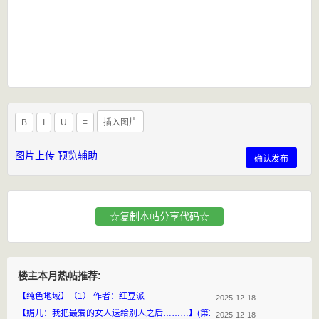
B
I
U
≡
插入图片
图片上传
预览辅助
确认发布
☆复制本帖分享代码☆
楼主本月热帖推荐:
【纯色地域】（1） 作者：红豆派
2025-12-18
【媚儿：我把最爱的女人送给别人之后………】(第1卷.12) 作者：汝观婵
2025-12-18