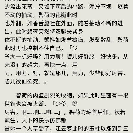
的流出花蜜，又如下雨后的小路，泥泞不堪，随着
不动的抽动，碧荷的花瓣此时
也外翻，如香舌般吐在外面，随着抽动不断的进
出，此时碧荷突然将双腿夹紧身
体不断的抽动，颤抖如发羊癫疯，发髻散乱，碧荷
此时再也控制不住自己，「少
爷大一点好吗？用力啊！碧儿好舒服，好快乐，从
来没有的感觉，再快一点，用
力，用力，对，就是那儿，用力，少爷你好厉害，
碧儿欲仙欲死」。
　　碧荷的肉壁剧烈的收缩，如果此时里面有一根
精铁也会被夹断，「少爷，好
厉害，啊……啊……啊……」，碧荷的琼首后仰，状若
疯狂，天下的快乐仿佛都
被她一个人享受了，江云寒此时的玉柱以涨到到三