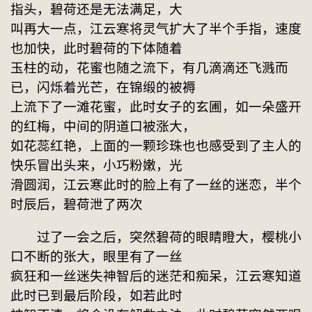
指头，碧荷还是无法满足，大
叫再大一点，江云寒将灵气扩大了半个手指，速度
也加快，此时碧荷的下体随着
玉柱的动，花蜜也随之流下，有几滴滴还飞溅而
已，闪烁着光芒，在锦缎的被褥
上流下了一滩花蜜，此时女子的玄圃，如一朵盛开
的红梅，中间的阴道口被涨大，
如花蕊红艳，上面的一颗珍珠也也感受到了主人的
快乐冒出头来，小巧粉嫩，光
滑圆润，江云寒此时的脸上有了一丝的迷恋，半个
时辰后，碧荷泄了两次
　　过了一会之后，突然碧荷的眼睛瞪大，樱桃小
口不断的张大，眼里有了一丝
疯狂和一丝迷失神智后的迷茫和痴呆，江云寒知道
此时已到最后阶段，如若此时