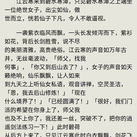
　　江云寒来到碧水寒潭，只见碧水寒潭之上端坐
一位绝世女子，出尘如仙，傲
世而立，恍若仙子下凡，令人不敢逼视。
　　一袭紫衣临风而飘，一头长发倾泻而下，紫衫
如花，背后长剑胜雪，说不尽
的美丽清雅，高贵绝俗。江云寒的声音如万年古
井，无丝毫波动，「师父，找我
何事」，「你又到后山去了？」，女子的声音如天
籁绝响，仙乐飘飘，让人如来
到九天之上听仙女私语，观音讲禅，空灵圣洁，
「恩，我去后山修炼！」「现在
什么境界了！」「已经圆满了！」「很好，我们门
派的希望在你身上了，师父我
也及不上你了，我还差一丝，突破不了，把你的逍
遥剑法练习一下！」此时碧荷
从后方上来了，只见江云寒此时白衣飘飘，剑花飞