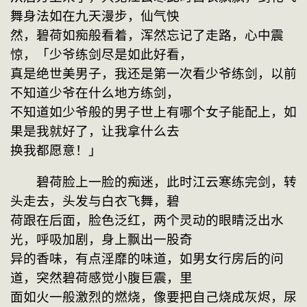
舞身法如在九天漫步，仙气怏
然，碧荷如痴般看着，浑然忘记了走路，心中震
惊，「少爷练剑尽是如此好看，
真是绝世美男子，我还是第一次看少爷练剑，以前
不知道少爷在什么地方练剑，
不知道如少爷般的男子世上有哪个女子能配上，如
果是我就好了，让我拿什么去
换我都愿意！」
　　碧荷脸上一脸的痴迷，此时江云寒练完剑，转
头走去，头发与白衣飞舞，碧
荷跟在后面，脸色泛红，两个灵动的眼睛泛出水
光，呼吸加剧，身上飘出一股奇
异的香味，有点淫靡的味道，如男女行房后的问
道，突然碧荷感觉小腹巨震，里
面如火一般激烈的燃烧，像要把自己烧成灰烬，尿