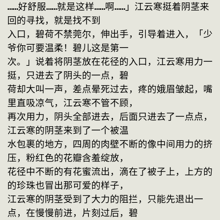
……好舒服……就是这样……啊……」江云寒挺着阴茎来
回的寻找，就是找不到
入口，碧荷不禁莞尔，伸出手，引导着进入，「少
爷你可要温柔！碧儿这是第一
次。」说着将阴茎放在花径的入口，江云寒用力一
挺，只进去了阴头的一点，碧
荷却大叫一声，差点晕死过去，疼的娥眉皱起，嘴
里直吸凉气，江云寒不管不顾，
再次用力，阴头全部进去，后面只进去了一点点，
江云寒的阴茎来到了一个被温
水包裹的地方，四周的肉壁不断的像中间用力的挤
压，粉红色的花瓣含羞绽放，
花径中不断的有花蜜流出，滴在了被子上，上方的
的珍珠也冒出那可爱的样子，
江云寒的阴茎受到了大力的阻拦，只能先退出一
点，在慢慢前进，片刻过后，碧