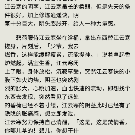
江云寒的阴茎，江云寒虽长的柔弱，但是先天的条
件很好，加上修炼逍遥诀，阴
茎十分巨大，阴头膨胀开，给人一种力量感。
　　碧荷服侍江云寒坐在浴桶，拿出东西替江云寒
搓身，片刻后，「少爷，我去
燃香，这样能缓解疲累，还能提神。」说着拿起香
炉燃起，满室生香，江云寒闭
上了眼，身体放松，沉寂享受，突然江云寒诀的小
腹下如火灼烧，阴茎也突然剧
烈的胀大，心跳加速，血也快速的流动，即想找个
东西去发现，突然看见了远处
的碧荷已经不着寸缕，江云寒的阴茎此时已经有了
隐隐的胀痛感，想立即发泄，
江云寒努力保持自己清醒，「这是，这是焚情香，
你哪儿拿的！碧儿，你想干什