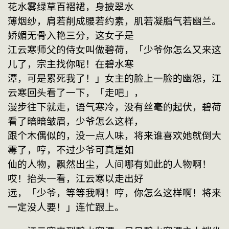
花水雾绿草百褶裙，身披翠水
薄烟纱，肩若削成腰若约素，肌若凝脂气若幽兰。
娇媚无骨入艳三分，这女子是
江云寒师父的侍女叫做碧荷，「少爷你怎么又来这
儿了，宗主找你呢！在碧水寒
潭，可是累死我了！」女主的脸上一脸的幽怨，江
云寒回头看了一下，「走吧」，
漫步往下就走，语气寒冷，没有丝毫的起伏，碧荷
看了暗暗皱眉，少爷怎么这样，
跟个木偶似的，没一点人味，将来谁喜欢她就倒大
霉了，哼，不过少爷可真是如
仙的人物，飘然出尘，人间哪有如此的人物啊！
哎！抬头一看，江云寒以走出好
远，「少爷，等等我啊！哼，你怎么这样啊！将来
一定没人要！」连忙跟上。