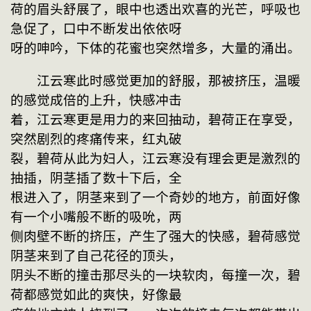
荷的眉头舒展了，眼中也透出欢喜的光芒，呼吸也
急促了，口中不断发出依依呀
呀的呻吟，下体的花蜜也突然增多，大量的涌出。
　　江云寒此时感觉更加的舒服，那被挤压，温暖
的感觉成倍的上升，快感冲击
着，江云寒更是用力的来回抽动，碧荷正在享受，
突然剧烈的疼痛传来，红丸破
裂，碧荷从此为妇人，江云寒没有理会更是激烈的
抽插，阴茎插了数十下后，全
根进入了，阴茎来到了一个奇妙的地方，前面好像
有一个小嘴般不断的吸吮，两
侧肉壁不断的挤压，产生了强大的快感，碧荷感觉
阴茎来到了自己花径的顶头，
阴头不断的撞击那尽头的一块软肉，每撞一次，碧
荷都感觉如此的爽快，好像最