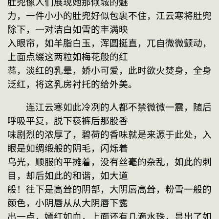
肚兜像人们展现她那倾城的魅
力，一件小小的肚兜好似包裹不住，江云寒将肚兜
除下，一对洁白如雪的丰满映
入眼帘，如羊脂白玉，浑圆挺直，兀自微微颤动，
上面点缀这两粒如梅花般的红
蕊，淡红的乳晕，娇小可爱，此时欲火焚身，全身
泛红，将这乳房衬托的给外美。
　　连江云寒如此冷冽的人都不禁微微一震，随后
呼吸平复，脱下亵裤后那股香
味剧烈的浓厚了，碧荷的香味就是来源于此处，入
眼是如绸缎般的阴毛，闪烁着
乌光，顺服的平摊着，没有丝毫的杂乱，如此的刺
目，却后如此的和谐，如大道
般！往下是高耸的阴部，大阴唇高耸，粉雪一般的
颜色，小阴唇从从大阴唇下露
出一点，嫣红如血，上面还有几滴水珠，显出了如