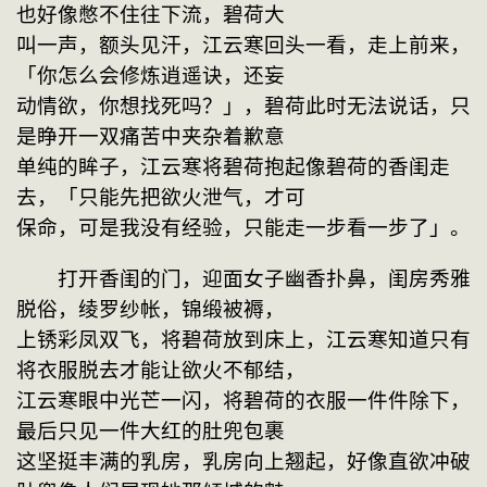
也好像憋不住往下流，碧荷大
叫一声，额头见汗，江云寒回头一看，走上前来，
「你怎么会修炼逍遥诀，还妄
动情欲，你想找死吗？」，碧荷此时无法说话，只
是睁开一双痛苦中夹杂着歉意
单纯的眸子，江云寒将碧荷抱起像碧荷的香闺走
去，「只能先把欲火泄气，才可
保命，可是我没有经验，只能走一步看一步了」。
　　打开香闺的门，迎面女子幽香扑鼻，闺房秀雅
脱俗，绫罗纱帐，锦缎被褥，
上锈彩凤双飞，将碧荷放到床上，江云寒知道只有
将衣服脱去才能让欲火不郁结，
江云寒眼中光芒一闪，将碧荷的衣服一件件除下，
最后只见一件大红的肚兜包裹
这坚挺丰满的乳房，乳房向上翘起，好像直欲冲破