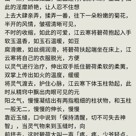
此的淫靡娇艳，让人忍不住想
上去大肆亲弄，揉弄一番，往下一朵粉嫩的菊花，
半开的风情，皱褶清晰可见，
不时的收缩，如此的可爱，江云寒将碧荷抱起入手
软玉温香，如玉石温暖，如豆
腐滑嫩，如丝绸润滑，将碧荷扶起端坐在床上，江
云寒将自己的衣服脱光，方便
以灵气进行治疗，伸出双手抵住碧荷柔软的柔荑，
双掌上传出如火的温度，缓缓
将灵气渡去，护住心脉，江云寒下体玉柱勃起，此
时从精窍中飘出肉眼可见的元
阳之气，慢慢凝结出有两指粗细的柱状物，和玉柱
一般无二，慢慢的伸长，慢慢
靠近玉缝，口中说到「保持清醒，切不可失去神
智」，当灵气物来到玉缝时，向
前挤去，这时碧荷大叫一声「疼，疼，少爷轻点，