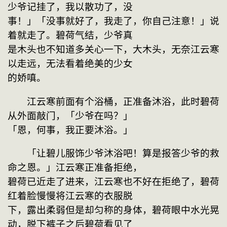
少爷记挂了，我以散功了，没
事！」「没事就好了，我走了，你自己注意！」说
着就走了。碧荷气结，少爷真
是木头也不知道多关心一下，大木头，无奈江云寒
以走远，无法看着绝美的少女
的娇嗔。
　　江云寒前面有个浴桶，正准备沐浴，此时碧荷
从外面敲门，「少爷在吗？」
「恩，何事，我正要沐浴。」
　　「让碧儿服饰少爷沐浴吧！算是报答少爷的救
命之恩。」江云寒正准备拒绝，
碧荷已近走了进来，江云寒也不好在拒绝了，碧荷
红着脸慢慢将江云寒的衣服脱
下，露出柔弱但是却匀称的身体，碧荷眼中水光晃
动，脱下裤子之后碧荷看见了