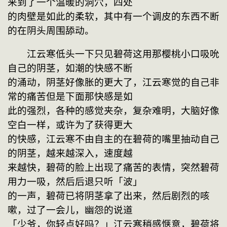
来到了一个温暖的洞穴，四处
的肉壁是如此的柔软，其中有一个调皮的东西不断
的在阴头周围舔动。
　　江云寒低头一下只见碧荷这用那樱桃小口吸吮
自己的阴茎，如潮的快感不断
的涌动，阴茎好像胀的更大了，江云寒觉的自己非
常的痛苦但是下面那快感是如
此的强烈，各种的感觉夹杂，复杂难明，大脑好像
空白一样，或许为了获得更大
的快感，江云寒不由自主的在碧荷的嘴里抽动自己
的阴茎，越来越深入，速度越
来越快，碧荷的脸上出现了痛苦的表情，突然碧荷
用力一吸，然后后退只听「波」
的一声，碧荷已将阴茎拿了出来，然后剧烈的咳
嗽，过了一会儿，幽怨的说道
「少爷，你轻点好吗？」江云寒稍感惬意，碧荷将