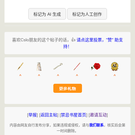
标记为 AI 生成
标记为人工创作
喜欢Cslo朋友的这个帖子的话，👍
请点这里投票，"赞" 助支
持！
^
^
^
^
^
^
[
举报
]
[
返回主帖
]
[
禁忌书屋首页
]
[
邀请互动
]
内容由网友自行发布分享，如果违规或侵权，请与
我们联系
，核实后会第
一时间删除。