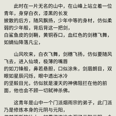
　　此时在一片无名的山中，在山峰上站立着一位
青年，身穿白衣，漆黑的长发
披散的后方，随风飘扬，少年中等的身材，仿似柔
弱的少年般，背后背这一把剑，
白鲨鱼皮的剑鞘，黄铜吞口，血红色的剑穗飞舞，
如嫡仙降落凡尘，
　　山风吹来，白衣飞舞，剑穗飞扬，仿似要随风
飞去，进入仙境，极薄的嘴唇
的如刀锋般，鼻若悬胆，口似涂朱，剑眉朗目，双
眼如星辰闪烁，眼中透出冰冷
的坚毅目光，仿似就是漫天的神佛阻拦在他的前
面，他也会不顾一切弑神杀佛。
　　这青年是山中一个门派烟雨宗的弟子，此门派
乃是修炼本身的元阴与元阳，