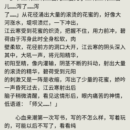
儿……泻了……泻
了……」从花径涌出大量的滚烫的花蜜的，好像大
河涨水，堤坝溃烂，一下冲出，
江云寒受到花蜜的炽烫，把握不住，用力前冲，碧
荷由于泻身此时全身松软，肉
壁柔软，花径前方的洞口大开，江云寒的阴头深入
其中，大吼一声，将元阳精华，
初阳至精，像内灌输，阴茎不断的抖动，射出大量
的滚烫的精华，碧荷受到元阳
的刺激又是一阵是收缩，泻出了少量的花蜜，娇吟
一声昏死过去，江云寒射出后
脑子稍微清醒，看见这情形后，眼内痛苦的神情，
低语道：「师父……！」
　　心血来潮第一次写书，写的不怎么样，写着玩
的，可能以后不写了，看看纯