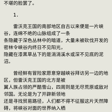
不堪的脸罢了。
　　1.
　　雷沃克王国的南部地区自古以来便是一片峡
谷，连绵不绝的山脉组成了一条
条隐藏于深色丛林中的暗道，大量未被砍伐开发的
密林令峡谷内终日不见阳光，
隐藏在漆黑草丛下的是涓涓溪水或深不见底的泥
沼。
　　曾经鲜有冒险家愿意穿越峡谷拜访另一边的地
区，但雷沃克王国的北方是被
翼人族占领的严酷雪山，四周则是无尽荒原或敌对
邻国。无论是为了开辟新领地
还是寻找贸易路径，人们都不得不征服这片天然障
碍，将峡谷对面的世界纳入栖