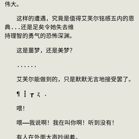
伟大。
　　这样的遭遇，究竟是值得艾芙尔铭感五内的恩
典...还是足矣令她失去维
持理智的勇气的恐怖深渊。
　　这是噩梦，还是美梦？
　　......
　　艾芙尔能做到的，只是默默无言地接受罢了。
　　¶ ┇ ┲ ʐ .
　　喂！
　　喂——我说啊！我在叫你啊！听到没有！
　　有人在外面大声吵闹着。