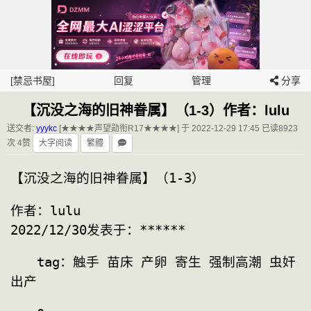
[禁忌书屋]
回复
管理
分享
【沉没之海的旧神眷属】（1-3）作者：lulu
送交者:
yyykc
[★★★★声望勋衔R17★★★★] 于 2022-12-29 17:45
已读8923
次 4赞
大字阅读
繁體
【沉没之海的旧神眷属】（1-3）
作者：lulu
2022/12/30发表于：******
　　tag：触手 苗床 产卵 寄生 强制高潮 虫奸 
出产