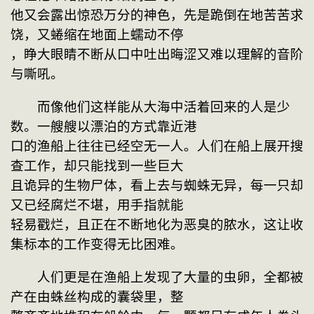
他又会露出惊恐万分的神色，先是跪倒在地苦苦求
饶，又蜷缩在地面上蠕动不停
，睁大眼睛不断从口中吐出晦涩又难以理解的音阶
与嘶吼。
　　而像他们这样能从大海中活着回来的人是少
数。一艘艘以漂泊的方式靠近港
口的渔船上往往已经空无一人。人们在船上展开搜
查工作，却只能找到一些巨大
且诡异的生物尸体，看上去与蜘蛛无异，每一只却
又已经腐烂不堪，用手指就能
轻易戳烂，且正在不断地化为恶臭的脓水，这让收
集标本的工作变得无比困难。
　　人们更是在渔船上发现了大量的虫卵，全都被
产在由蛛丝构成的囊袋里，整