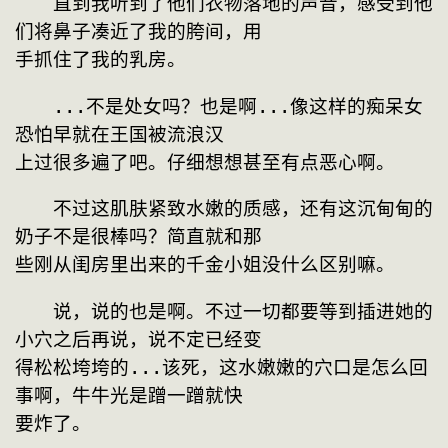
　　直到我听到了他们衣物落地的声音，感受到他
们将鼻子凑近了我的胯间，用
手抓住了我的乳房。
　　...不是处女吗？也是啊...像这样的痴呆女
恐怕早就在王国被流浪汉
上过很多遍了吧。仔细想想甚至有点恶心啊。
　　不过这肌肤紧致水嫩的质感，还有这沉甸甸的
奶子不是很棒吗？简直就和那
些刚从闺房里出来的千金小姐没什么区别嘛。
　　说，说的也是啊。不过一切都要等到插进她的
小穴之后再说，说不定已经变
得松松垮垮的...该死，这水嫩嫩的穴口是怎么回
事啊，牛牛光是蹭一蹭就快
要炸了。