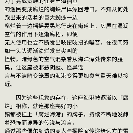
为了完成贵族的任务出海捕鱼
的渔民变成腐烂的蜘蛛尸体漂回港口。不知从何处
跑出来的活着的巨大蜘蛛一边
腐烂着一边摇摇晃晃地行走在街道上。房屋在湿润
空气的作用下逐渐腐朽，即便
无人使用也会不断发出吱扭吱扭的噪音，在夜间宛
如一头头逐渐溃烂发出尖叫的
怪物。暗绿色的空气混杂着从海洋深处传来的腥
臭，让这座被邪恶阴霾、怪异谣
言与不洁畸变笼罩的海港变得更加臭气熏天难以接
近。
　　因为这些现象的存在，这座海港被逐渐以「腐
烂」相称，就连那座完好的小
镇都被挂上「腐烂海港」的牌子，持续不断地发酵
着恐怖而诡异的传说与流言，
通过那些偶尔到访的商人与探险家传递给远方的雷