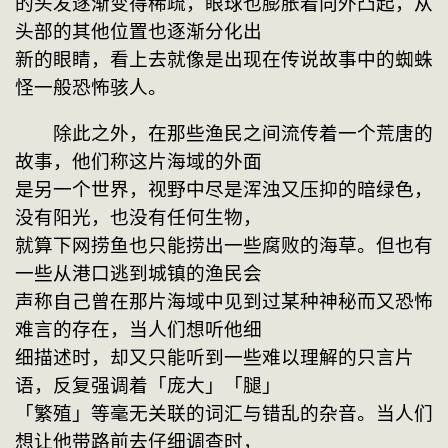
的头发逐渐变得稀疏，眼球也膨胀着向外凸起，从
头部的其他位置也逐渐分化出
新的眼睛，看上去就像是出现在传说故事中的蜘蛛
怪一般恐怖骇人。
　　除此之外，在那些渔民之间流传着一个荒唐的
故事，他们称这片海域的外面
是另一个世界，视野中尽是浑浊又压抑的暗绿色，
没有阳光，也没有任何生物，
就算下网捞鱼也只能捞出一些腐败的海草。但也有
一些从港口逃到城镇的渔民会
声称自己曾在那片海域中见到过某种神秘而又恐怖
难言的存在，当人们想听他细
细描述时，却又只能听到一些难以理解的只言片
语，反复强调着「庞大」「腿」
「繁殖」等毫无关联的词汇与错乱的杂音。当人们
想让他带路前去仔细调查时，