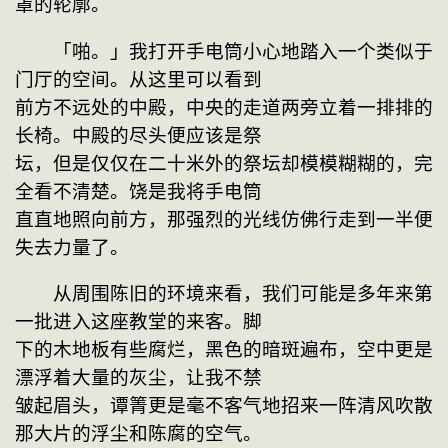
罩的轮廓。
　　「啪。」我打开手电筒小心地踏入一个类似于
门厅的空间。从这里可以看到

前方不远处的中殿，中央的走道两旁立着一排排的
长椅。中殿的尽头便应该是祭

坛，但是仅仅在二十米外的祭坛却模模糊糊的，完
全看不清楚。饶是我将手电筒

直直地照向前方，那强烈的光线仿佛行走到一半便
失去力量了。
　　从周围陈旧的环境来看，我们可能是多年来第
一批进入这座教堂的来客。脚

下的木地板有些腐烂，黑色的暗斑遍布，空中更是
漂浮着大量的灰尘，让我不禁

皱起眉头，谭箐更是毫不客气地招来一阵清风吹散
那大片的浮尘和陈腐的空气。