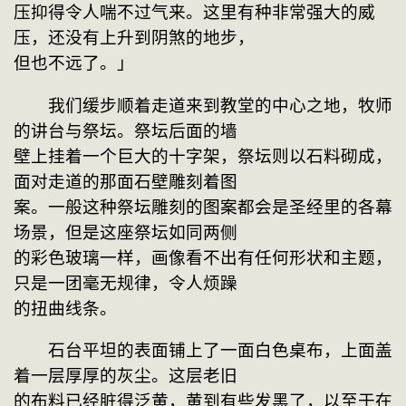
压抑得令人喘不过气来。这里有种非常强大的威
压，还没有上升到阴煞的地步，

但也不远了。」
　　我们缓步顺着走道来到教堂的中心之地，牧师
的讲台与祭坛。祭坛后面的墙

壁上挂着一个巨大的十字架，祭坛则以石料砌成，
面对走道的那面石壁雕刻着图

案。一般这种祭坛雕刻的图案都会是圣经里的各幕
场景，但是这座祭坛如同两侧

的彩色玻璃一样，画像看不出有任何形状和主题，
只是一团毫无规律，令人烦躁

的扭曲线条。
　　石台平坦的表面铺上了一面白色桌布，上面盖
着一层厚厚的灰尘。这层老旧

的布料已经脏得泛黄，黄到有些发黑了，以至于在