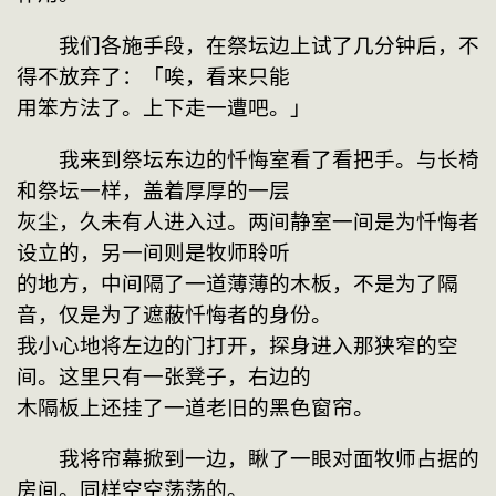
　　我们各施手段，在祭坛边上试了几分钟后，不
得不放弃了：「唉，看来只能

用笨方法了。上下走一遭吧。」
　　我来到祭坛东边的忏悔室看了看把手。与长椅
和祭坛一样，盖着厚厚的一层

灰尘，久未有人进入过。两间静室一间是为忏悔者
设立的，另一间则是牧师聆听

的地方，中间隔了一道薄薄的木板，不是为了隔
音，仅是为了遮蔽忏悔者的身份。

我小心地将左边的门打开，探身进入那狭窄的空
间。这里只有一张凳子，右边的

木隔板上还挂了一道老旧的黑色窗帘。
　　我将帘幕掀到一边，瞅了一眼对面牧师占据的
房间。同样空空荡荡的。