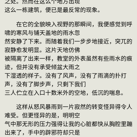
之处。然而在这么个地方出现

这么一栋建筑，便已是最反常的现象。
　　在它的全貌映入视野的那瞬间，我便感觉到呼
啸的寒风与铺天盖地的雨水忽

然安静了下来。而随着我们一步步地接近，突兀的
寂静愈发明显。这片天地仿佛

被隔离了出来一样，教堂的外表虽然有些雨水的痕
迹，但并没有承受倾盆大雨之

下湿透的样子。没有了风声，没有了雨滴的扑打
声，没有了脚步声，只剩下我们

三人伫立在入口十数米外的空地，低沉的喘息。
　　这样从怒风暴雨到一片寂然的转变怪异得令人
难受。但更怪异的是，明明空

气中那无形的压力强得让我的心脏都快从胸腔里蹦
出来了，手中的辟邪符却只是
