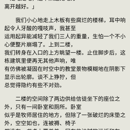
离开越好。」
　　我们小心地走上木板有些腐烂的楼梯，耳中响
起令人牙酸的嘎吱声，我甚至

运用起异能减轻了我们三人的重量，生怕一个不小
心便整片崩塌了。上到二楼，

我们转身在入口的上方眺望一楼。止住脚步后，这
栋建筑里便再无其他声响，唯

有仿佛被凝固在时空中的教堂景物模糊地在阴影下
显示出轮廓。谈不上狰狞，但

总觉得隐约有些不对劲。
　　二楼的空间除了两边供给信徒坐下的座位之
外，只有一间卧室和厕所。卧室

似乎是牧师居住的地方，但除了一张破烂的床垫之
外，空空如也，连被褥、椅子
