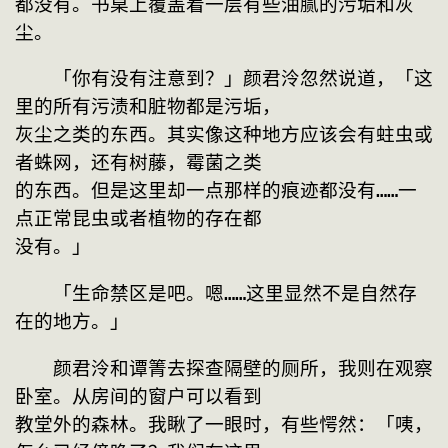
都没有。书桌上覆盖着一层有些油腻的污垢和灰
尘。
　　「你有没有注意到？」颜君泠忽然说道，「这
里的所有污渍和脏物都是污垢，

灰尘之类的东西。其实像这种地方应该会有蛀虫或
者蛛网，还有树藤，霉菌之类

的东西。但是这里却一点那样的痕迹都没有……一
点正常昆虫或者植物的存在都

没有。」
　　「生命禁区是吧。嗯……这里显然不是自然存
在的地方。」
　　颜君泠和谭箐去探查隔壁的厕所，我则在观察
卧室。从房间的窗户可以看到

教堂外的森林。我瞅了一眼时，有些愕然：「咦，