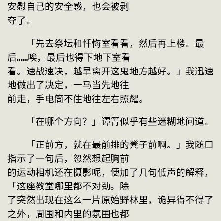
安慰自己的安全感，也会被剥

夺了。
　　「先去祭坛和忏悔室看看，然后再上楼。最
后……唉，最后也得下地下室看

看。速战速决，越早离开这鬼地方越好。」我迅速
地做出了决定，一马当先地往

前走，手电筒不住地往左右照耀。
　　「在哪个方向？」谭箐似乎有些迷糊地问道。
　　「正前方，就在最前排的凳子前啊。」我随口
指示了一句后，忽然想起胸前

的运动相机还在摄影呢，便加了几句低声的解释，
「这座教堂哪里都不对劲。除

了突然出现在这么一片原始野林里，诡异得不得了
之外，周围和内里的氛围也都
