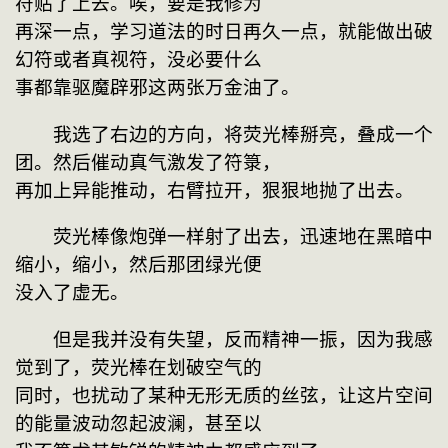
符贴了上去。唉，要是我修为

再深一点，学习道法的时日再久一点，就能做出破
幻符或者真视符，没必要什么

事都靠驱魔辟邪这两张万金油了。
　　我选了右边的方向，将荧光棒掰亮，叠成一个
团。然后催动真气激发了符箓，

再加上异能推动，右臂拉开，狠狠地抛了出去。
　　荧光棒像炮弹一样射了出去，迅速地在黑暗中
缩小，缩小，然后那团绿光便

没入了虚无。
　　但是我并没有失望，反而精神一振，因为我感
觉到了，荧光棒在划破空气的

同时，也扰动了某种无形无质的丝弦，让这片空间
的能量波动忽起波澜，甚至以
