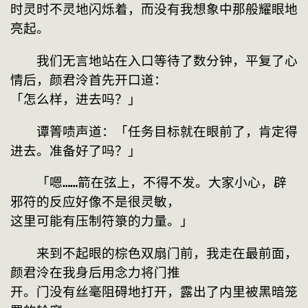
时灵时不灵地闪烁着，而没有我想象中那般耀眼地
亮起。
　　我们无言地站在入口等待了数分钟，平复了心
情后，颜君泠首先开口道：

「怎么样，进去吗？」
　　谭箐啧声道：「任务目标就在眼前了，肯定得
进去。准备好了吗？」
　　「嗯……箭在弦上，不得不发。大家小心，辟
邪符的反应好像不是很灵敏，

这里可能有压制符箓的力量。」
　　来到不起眼的棕色双扇门前，我走在最前面，
颜君泠在我身后用念力将门推

开。门没有丝毫阻碍地打开，露出了内里被黑暗笼