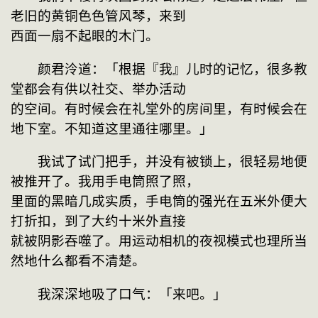
老旧的黄铜色色管风琴，来到

西面一扇不起眼的木门。
　　颜君泠道：「根据『我』儿时的记忆，很多教
堂都会有供以社交、举办活动

的空间。有时候会在礼堂外的房间里，有时候会在
地下室。不知道这里通往哪里。」
　　我试了试门把手，并没有被锁上，很轻易地便
被推开了。我用手电筒照了照，

里面的黑暗几成实质，手电筒的强光在五米外便大
打折扣，到了大约十米外直接

就被阴影吞噬了。用运动相机的夜视模式也理所当
然地什么都看不清楚。
　　我深深地吸了口气：「来吧。」