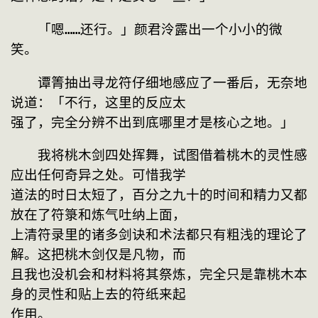
　　「嗯……还行。」颜君泠露出一个小小的微
笑。
　　谭箐抽出寻龙符仔细地感应了一番后，无奈地
说道：「不行，这里的反应太

强了，完全分辨不出到底哪里才是核心之地。」
　　我将桃木剑四处挥舞，试图借着桃木的灵性感
应出任何奇异之处。可惜我学

道法的时日太短了，百分之九十的时间和精力又都
放在了符箓和炼气吐纳上面，

上清符录里的诸多剑诀和术法都只有粗浅的理论了
解。这把桃木剑仅是凡物，而

且我也没机会和材料将其祭炼，完全只是靠桃木本
身的灵性和贴上去的符纸来起

作用。