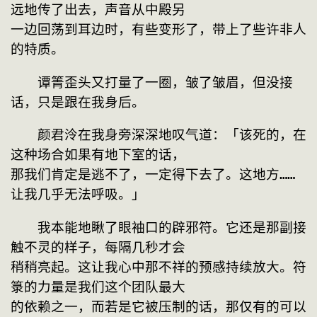
远地传了出去，声音从中殿另

一边回荡到耳边时，有些变形了，带上了些许非人
的特质。
　　谭箐歪头又打量了一圈，皱了皱眉，但没接
话，只是跟在我身后。
　　颜君泠在我身旁深深地叹气道：「该死的，在
这种场合如果有地下室的话，

那我们肯定是逃不了，一定得下去了。这地方……
让我几乎无法呼吸。」
　　我本能地瞅了眼袖口的辟邪符。它还是那副接
触不灵的样子，每隔几秒才会

稍稍亮起。这让我心中那不祥的预感持续放大。符
箓的力量是我们这个团队最大

的依赖之一，而若是它被压制的话，那仅有的可以