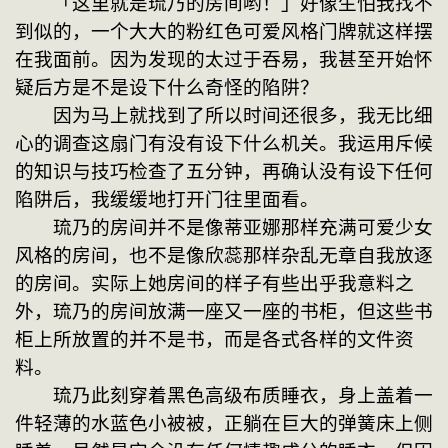
　　「这里就是琉乃的房间哟！」好像生怕我找不
到似的，一个大大的粉红色可爱风格门牌就这样摆
在我面前。因为发现的太过于吞易，我甚至开始怀
疑后方是不是设下什么奇怪的陷阱？
　　因为马上就找到了所以时间还很多，我无比细
心的调查这扇门有没有设下什么机关。我运用斥候
的知识与技巧检查了五分钟，再确认没有设下任何
陷阱后，我缓缓地打开门往里面看。
　　琉乃的房间并不是像蒂亚娜那样充满可爱少女
风格的房间，也不是像欣蕊那样杂乱无章自我放逐
的房间。实际上她房间的样子有些出乎我意料之
外，琉乃的房间放满一座又一座的书柜，但这些书
柜上所放置的并不是书，而是各式各样的文件资
料。
　　琉乃此刻穿着黑色高级布质睡衣，身上盖着一
件轻薄的水蓝色小被被，正躺在巨大的弹簧床上侧