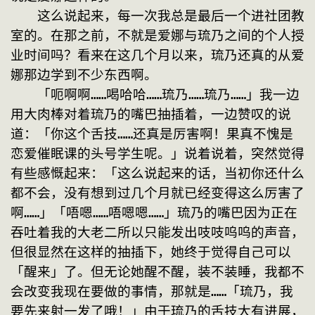
　　这么说起来，每一次我总是最后一个进社团教
室的。在那之前，不就是爱娜与琉乃之间的个人授
业时间吗？看来在这几个月以来，琉乃还真的从爱
娜那边学到不少东西啊。
　　「呃啊啊……喝哈哈……琉乃……琉乃……」我一边
用大肉棒对着琉乃的嘴巴抽插着，一边赞叹的说
道：「你这个舌技……还真是厉害啊！果真不愧是
恋爱催眠课的头号学生呢。」说着说着，突然觉得
有些感慨起来：「这么说起来的话，当初你还什么
都不会，没有想到过几个月就已经变得这么厉害了
啊……」「唔嗯……唔嗯嗯……」琉乃的嘴巴因为正在
吞吐着我的大老二所以只能发出吱吱呜呜的声音，
但很显然在这样的抽插下，她终于觉得自己可以
「醒来」了。但无论她醒不醒，装不装睡，我都不
会改变我现在要做的事情，那就是……「琉乃，我
要先来射一发了哦！」由于琉乃的舌技大有进展，