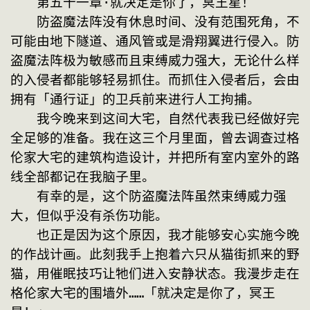
　　第五十一章·就决定是你了，冥王星！
　　防盗魔法阵没有休息时间、没有范围死角，不
可能由地下隧道、通风管或是滑翔翼进行侵入。防
盗魔法阵极为敏感而且束缚威力强大，无论什么样
的入侵者都能够轻易抓住。而抓住入侵者后，会由
拥有「通行证」的卫兵前来进行人工拘捕。
　　我今晚来到这间大宅，自然代表我已经做好完
全足够的准备。我在这三个月里面，曾去调查过格
伦家大宅的建筑构造设计，并把所有室内室外的路
线全部都记在我脑子里。
　　有幸的是，这个防盗魔法阵虽然束缚威力强
大，但似乎没有杀伤功能。
　　也正是因为这个原因，我才能够安心实施今晚
的作战计画。此刻我手上抱着六只从猫街抓来的野
猫，用催眠技巧让牠们进入安静状态。我漫步走在
格伦家大宅的围墙外……「就决定是你了，冥王