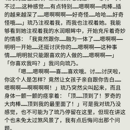
不过……这种感觉……有点特别……嗯啊啊——肉棒…插
的越来越深了……嗯啊啊啊——好奇怪……哈哈……好奇
怪哦……」琉乃注视着我，而我也注视着她。我能
够看到她注视着我的水润眼眸中，开始充斥着奇妙
的情感：「我竟然跟你……融为一体了……嗯啊啊——
明明一开始……还挺讨厌你的……嗯啊啊——这种事
情……明明就只能跟喜欢的人做的……嗯啊啊——」
「你喜欢我吗？」我问向琉乃。
　　「嗯……嗯啊啊——喜……喜欢哦。讨……讨厌啦，
你这个人是怎样？竟然让女孩子亲自跟你告白……
嗯啊啊——啊啊啊啊！」琉乃突然尖叫起来，而且
身体一颤一颤的痉挛着：「顶……顶到了！罗奇的
大肉棒……顶到我的最里面了！」可是我对琉乃没
感觉，也不可能为了琉乃停留在这里，但现在讲这
个也未免太过煞风景了，我有点后悔问出那个问
题。