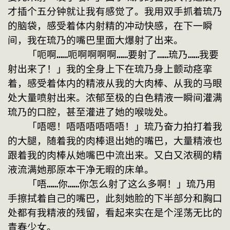
才插个五分钟就让我有感觉了。我用双手抓着琉乃
的脑袋，感受着体内射精的冲动快感，在下一瞬
间，我在琉乃的嘴巴里面大爆射了出来。
　　「呃啊……呃啊啊啊啊……要射了……琉乃……我要
射出来了！」我的全身上下在琉乃身上颤动痉挛
着，感受着体内的精液从我的大肉棒、从我的马眼
处大量喷射出来。浓郁至极的白色精液一瞬间灌满
琉乃的口腔，甚至灌进了她的喉咙处。
　　「唔嗯！唔唔唔唔唔唔！」琉乃奋力拍打着我
的大腿，随着我的肉棒退出她的嘴巴，大量精液也
跟着我的肉棒从她嘴巴中流出来。又白又浓稠的精
液流满她那原本干净无暇的床单。
　　「唔……你……你怎么射了这么多啊！」琉乃用
手擦拭着自己的嘴巴，此刻她脸的下半部分和胸口
处都有我精液的残留，看起来实在是个淫荡无比的
青春少女。