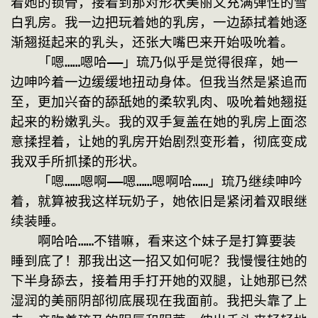
着她的锁骨，接着到那对形状美丽又充满弹性的雪
白乳房。我一边把玩着她的乳房，一边舔拭着她逐
渐翘挺起来的乳头，还张大嘴巴来开始吸吮着。
　　「嗯……嗯哈——」琉乃似乎是觉得很痒，她一
边呻吟着一边缓缓地扭动身体。但我当然是紧追而
至，更加兴奋的舔舐她的柔软乳肉、吸吮着她翘挺
起来的粉嫩乳头。我的双手复盖在她的乳房上面恣
意揉捏着，让她的乳房开始剧烈变形着，彻底变成
我双手所抓揉的形状。
　　「嗯……嗯啊——嗯……嗯啊哈……」琉乃继续呻吟
着，就算被我这样玩奶子，她依旧是紧闭着双眼继
续装睡。
　　啊哈哈……不错嘛，看来这个妹子是打算要装
睡到底了！那我出这一招又如何呢？我慢慢往她的
下半身舔去，接着用手打开她的双腿，让她那已然
湿润的美丽阴部彻底展现在我面前。我把头靠了上