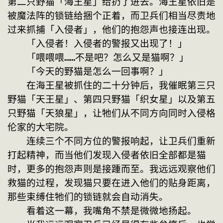
第二只野猫「海王星」给扔了进去。海王星依旧是
被魔法阵的锁链给捆个正着，而卫兵们相当尽责地
过来抓捕「入侵者」，他们的抱怨声也接连出现。
　　「入侵者！入侵者的警报又出现了！」
　　「喂喂喂……不是吧？怎么又是猫啊？」
　　「今天的野猫是怎么一回事啊？」
　　在海王星被抓住的二十分钟后，我催眠第三只
野猫「天王星」、第四只野猫「织女星」以及第五
只野猫「天狼星」，让牠们从不同方向同时入侵格
伦家的大宅院。
　　连续三个不同方位的警报响起，让卫兵们重新
打起精神，而当他们发现入侵者依旧全部都是猫
时，更多的抱怨声则是接踵而至。我远远观察他们
救猫的过程，发现猫只要在进入他们的贴身距离，
那些束缚住牠们的锁链就会自动消失。
　　看着这一幕，我嘴角不禁是微微地扬起。