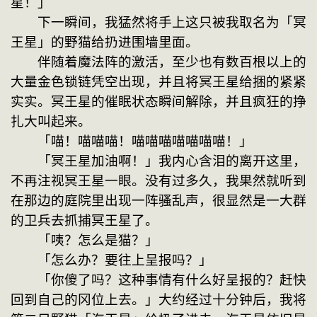
星！」
　　下一瞬间，我猛然将手上这只被我取名为「冥
王星」的野猫给扔进围墙里面。
　　伴随着魔法阵的激活，至少也有数百根以上的
大量金色锁链凭空出现，并且将冥王星给捆的紧紧
实实。冥王星的催眠状态瞬间解除，并且疯狂的挣
扎大叫起来。
　　「喵！喵喵喵！喵喵喵喵喵喵喵！」
　　「冥王星加油啊！」我内心含泪的离开这里，
不再注视冥王星一眼。没有过多久，我果然就听到
在那边的庭院里出现一阵骚乱声，很显然是一大群
的卫兵去抓捕冥王星了。
　　「咦？怎么是猫？」
　　「怎么办？要往上呈报吗？」
　　「你傻了吗？这种事情有什么好呈报的？赶快
回到自己的冈位上去。」大约经过十分钟后，我将