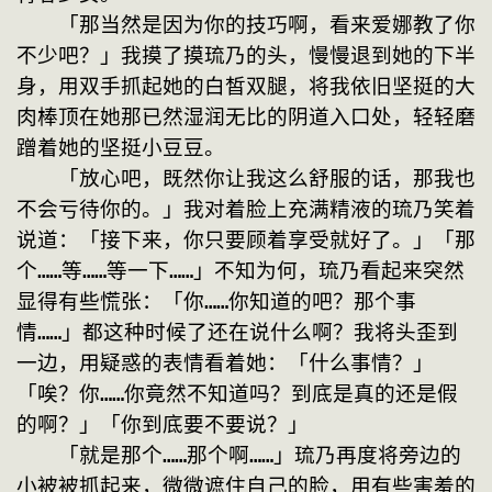
　　「那当然是因为你的技巧啊，看来爱娜教了你
不少吧？」我摸了摸琉乃的头，慢慢退到她的下半
身，用双手抓起她的白皙双腿，将我依旧坚挺的大
肉棒顶在她那已然湿润无比的阴道入口处，轻轻磨
蹭着她的坚挺小豆豆。
　　「放心吧，既然你让我这么舒服的话，那我也
不会亏待你的。」我对着脸上充满精液的琉乃笑着
说道：「接下来，你只要顾着享受就好了。」「那
个……等……等一下……」不知为何，琉乃看起来突然
显得有些慌张：「你……你知道的吧？那个事
情……」都这种时候了还在说什么啊？我将头歪到
一边，用疑惑的表情看着她：「什么事情？」
「唉？你……你竟然不知道吗？到底是真的还是假
的啊？」「你到底要不要说？」
　　「就是那个……那个啊……」琉乃再度将旁边的
小被被抓起来，微微遮住自己的脸，用有些害羞的