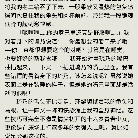
将我的老二给吞了下去。一股柔软又湿热的包复感
瞬间包复住我的龟头和肉棒前端，带给我一股销魂
彻骨的超刺激快感。
　　「呃啊啊……你的嘴巴里还真是舒服啊……」我
对着身下的琉乃说道：「你最想要的老二来了哦
——你一直都很想要这个的对吧？就算是在睡觉，
也要好好的帮我含哦——」我开始对着琉乃的嘴巴
抽插起来，一下又一下插进琉乃的嘴巴里面。我有
些错愕的看着身下的琉乃，该怎么说呢？虽然说她
表面上是在装睡的样子，但是她的嘴巴里面却是活
跃的很啊！
　　琉乃的舌头无比灵活，环绕舔拭着我的龟头和
马眼，让一阵又一阵的快感涌上我的全身神经。这
些技巧可完全不像是情窦初开的十六岁青春少女，
更像是在床场上打滚多年的女强人……嗯，就比如
说是爱娜这样的。