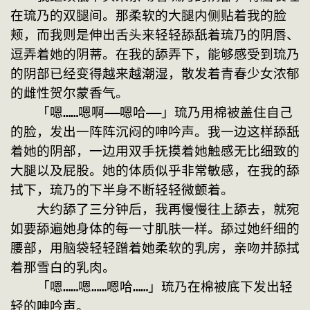
在琉乃的双腿间。那柔软的大腿内侧贴着我的脸
颊，而我则是伸出舌头来轻轻舔舐着琉乃的阴唇、
逗弄着她的阴蒂。在我的舔弄下，能够感受到琉乃
的阴部已经变得越来越潮湿，散发着青春少女浓郁
的雌性贺尔蒙香气。
　　「嗯……嗯啊——嗯哈——」琉乃用棉被盖住自己
的脸，发出一阵阵沉闷的呻吟声。我一边这样舔舐
着她的阴部，一边用双手抚摸着她触感无比细致的
大腿以及屁股。她的体质似乎非常敏感，在我的舔
拭下，琉乃的下半身不断轻轻微颤着。
　　大约舔了三分钟后，我再慢慢往上舔去，就宛
如要舔遍她身体的每一寸肌肤一样。舔过她纤细的
腰部，用脑袋轻轻蹭着她柔软的乳房，亲吻并舔拭
着那雪白的乳肉。
　　「嗯……嗯……嗯哈……」琉乃在棉被底下发出轻
轻的呻吟声。