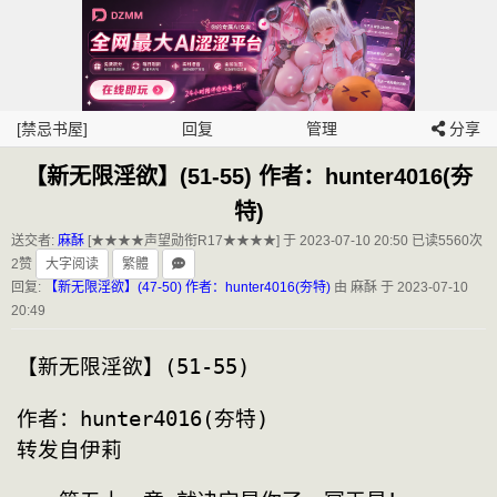
[禁忌书屋]
回复
管理
分享
【新无限淫欲】(51-55) 作者：hunter4016(夯
特)
送交者:
麻酥
[★★★★声望勋衔R17★★★★] 于 2023-07-10 20:50
已读5560次
2赞
大字阅读
繁體
回复:
【新无限淫欲】(47-50) 作者：hunter4016(夯特)
由 麻酥 于 2023-07-10
20:49
【新无限淫欲】(51-55) 
作者：hunter4016(夯特)
转发自伊莉