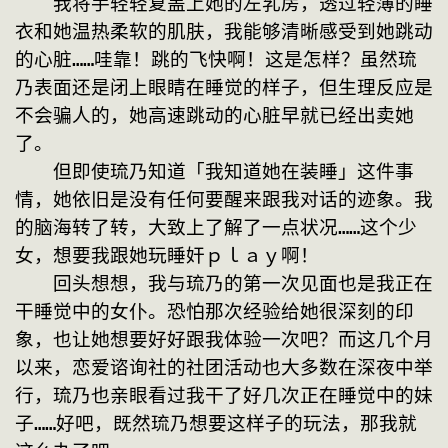
　　我将手轻轻复盖上她的左乳房，透过轻薄的睡
衣和她温热柔软的肌肤，我能够清晰感受到她跳动
的心脏……哇靠！跳的飞快啊！这是怎样？虽然琉
乃表面还是闭上眼睛在睡觉的样子，但生理反应是
不会骗人的，她高速跳动的心脏早就已经出卖她
了。
　　但即使琉乃知道「我知道她在装睡」这件事
情，她依旧是没有任何要醒来跟我对话的迹象。我
的脑海转了转，大致上了解了一点状况……这个少
女，想要我跟她玩睡奸ｐｌａｙ啊！
　　回头想想，我与琉乃的第一次见面也是我正在
干睡觉中的女仆。恐怕那次经验给她很深刻的印
象，也让她想要好好跟我体验一次吧？而这几个月
以来，恋爱谘询社的社团活动也大多数在深夜中举
行，琉乃也亲眼看过我干了好几次正在睡觉中的妹
子……好吧，既然琉乃想要这样子的玩法，那我就