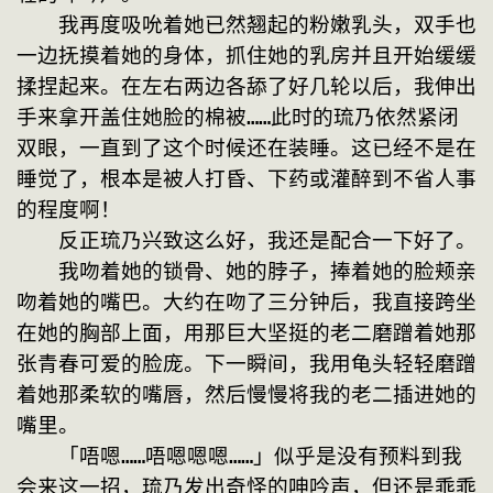
　　我再度吸吮着她已然翘起的粉嫩乳头，双手也
一边抚摸着她的身体，抓住她的乳房并且开始缓缓
揉捏起来。在左右两边各舔了好几轮以后，我伸出
手来拿开盖住她脸的棉被……此时的琉乃依然紧闭
双眼，一直到了这个时候还在装睡。这已经不是在
睡觉了，根本是被人打昏、下药或灌醉到不省人事
的程度啊！
　　反正琉乃兴致这么好，我还是配合一下好了。
　　我吻着她的锁骨、她的脖子，捧着她的脸颊亲
吻着她的嘴巴。大约在吻了三分钟后，我直接跨坐
在她的胸部上面，用那巨大坚挺的老二磨蹭着她那
张青春可爱的脸庞。下一瞬间，我用龟头轻轻磨蹭
着她那柔软的嘴唇，然后慢慢将我的老二插进她的
嘴里。
　　「唔嗯……唔嗯嗯嗯……」似乎是没有预料到我
会来这一招，琉乃发出奇怪的呻吟声，但还是乖乖