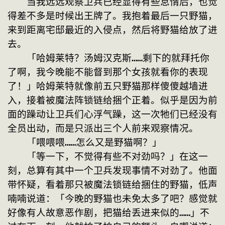
　　当我远远观察卫兵已经显得有些怠惰后，也觉
得差不多是时候出王牌了。我抱着最后一只野猫，
来到距离宅邸最近的入侵点，然后将野猫给放了进
去。
　　「哈姆莱特？汤姆汉克斯……剩下的就拜托你
了啊，我今晚能不能督到那个女孩就看你的表现
了！」哈姆莱特就像前五只野猫那样傻傻越墙进
入，接着被魔法阵锁链给捆个正着。似乎是因为前
面的躁动让卫兵们心浮气躁，这一次牠们已经没有
全员出动，而是只派出三个人前来观察情况。
　　「喂喂喂……怎么又是野猫啊？」
　　「等一下，不觉得有些不对劲吗？」在这一
刻，总算有其中一个卫兵发现事情不对劲了。他面
带怀疑，看着那只被魔法锁链给捆住的野猫，低声
喃喃说道：「今晚的野猫也未免太多了吧？感觉就
好像有人故意恶作剧，把猫给丢进来似的……」不