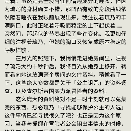
睡着。虽然是完全没有任何情趣成分的睡衣，但因
为琉乃的身材确实不错，那凹凸有致的身段曲线依
然隔着睡衣在我眼前展现出来。我注视着琉乃的丰
满胸口，此时正随着呼吸而稳定的上下起伏着……
突然间，那起伏的节奏出现了些许变化。我更加仔
细的注视着琉乃，但她的胸口又恢复成原本稳定的
呼吸样貌。
　　在月光的照耀下，我悄悄走进她房间里，注视
了琉乃大约十秒钟后。我将目光从她身上移开，转
而看向她这放满整个房间的文件资料。稍微看了一
下，这些绝大多数都是关于「公主诅咒」的资料调
查，以及查尔斯帝国实力派冒险者的资料。
　　这么庞大的资料绝对不是一时半刻就可以蒐集
完的东西，想必琉乃「寻找能够保护公主的人选」
这件事情已经寻找很久了吧？也正是因为这个原
因，当我与爱娜在冒险者公会闹出事情来的时候，