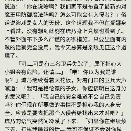
说道：「你在说啥啊？我们家不是布置了最新的对
魔王用防御魔法阵吗？怎么可能会有入侵者？」俗
话说演戏是女人的天份，这个道理我不但在爱娜身
上看过，没有想到此刻在琉乃身上竟然也看到了。
不管外面布下多么严谨的防御措施，只要里面有内
贼的话就完全没用，我今天总算是亲眼见证这个道
理了。
　　「可……可是有三名卫兵失踪了，属下担心大
小姐会有危险，还请……」「喂！你以为我是谁
啊？」琉乃继续看着天花板，对着门口的卫兵大声
喊道：「我可是格伦家的子女，你应该明白这身分
的意义吧？」「我自己的安全难道不会自己负责
吗？你们现在所要做的事情不是担心我的人身安
全，应该是要去把那个入侵者给找出来才对吧？」
琉乃的语气突然间冷漠了下来：「如果你在继续烦
下去、打扰我睡觉的话……我可不保证不会对你做