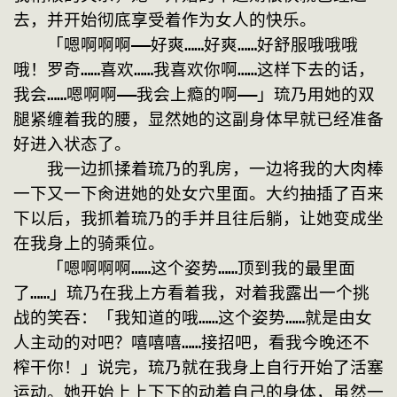
去，并开始彻底享受着作为女人的快乐。
　　「嗯啊啊啊——好爽……好爽……好舒服哦哦哦
哦！罗奇……喜欢……我喜欢你啊……这样下去的话，
我会……嗯啊啊——我会上瘾的啊——」琉乃用她的双
腿紧缠着我的腰，显然她的这副身体早就已经准备
好进入状态了。
　　我一边抓揉着琉乃的乳房，一边将我的大肉棒
一下又一下肏进她的处女穴里面。大约抽插了百来
下以后，我抓着琉乃的手并且往后躺，让她变成坐
在我身上的骑乘位。
　　「嗯啊啊啊……这个姿势……顶到我的最里面
了……」琉乃在我上方看着我，对着我露出一个挑
战的笑吞：「我知道的哦……这个姿势……就是由女
人主动的对吧？嘻嘻嘻……接招吧，看我今晚还不
榨干你！」说完，琉乃就在我身上自行开始了活塞
运动。她开始上上下下的动着自己的身体，虽然一