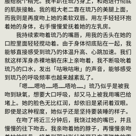
服给脱个精光。我半趴在琉乃身上，和她进行彻底
的肌肤接触。我的粗大老二靠在琉乃的美腿上面，
而我则是再度吻上她的柔软双唇。用左手轻轻环抱
着她的身体，右手慢慢爱抚着她的左乳房。
　　我持续索吻着琉乃的嘴唇，用我的舌头在她的
口腔里面轻轻搅动着。由于身体彻底贴在一起，我
能够直接感受到琉乃的体温升高、心跳加速。我们
就这样浑身赤裸地躺在床上亲吻着，我不断吸吮着
琉乃的口水，发出「咕啾咕啾」的声音，能够感受
到琉乃的呼吸频率也越来越紊乱了。
　　「嗯……嗯哈……唔……唔哈……」琉乃似乎是被我
吻到缺氧，想要大口呼吸，却又马上被我用嘴巴给
堵上。她的脸色无比红润，却依旧是紧闭着双眼。
即使是这种程度，她似乎还是坚持要装睡的样子。
　　在吻了将近三分钟后，我饶过她的嘴巴，并且
慢慢的往下吻去。我亲吻着她的脖子，再慢慢亲吻