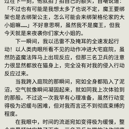
过在下一刻，他就拍了拍自己的额头，自嘲说道：
「不过也有可能是我想太多了也说不定，魔王要绑
架也是去绑架公主，怎么可能会来绑架格伦家的大
小姐嘛……」不好意思啊，虽然我不是魔王，但我
今天就是来夜袭你们家大小姐的。
　　下一瞬间，我以迅雷不及掩耳的全速发起行
动！以人类肉眼所看不见的动作冲进大宅庭院，虽
然防盗魔法阵马上出现反应，但那三名卫兵的注意
力很显然都放在猫身上，完全没有对我的侵入行动
反应过来。
　　当我跨入庭院的那瞬间，宛如全身都陷入了泥
沼，空气就像瞬间凝固起来，就如同我上次体验到
的那般。不过这一次我早有心理准备，虽然行动变
得极为迟缓与困难，但对我而言还不到彻底束缚的
程度。
　　在我眼中，时间的流逝宛如变得极为缓慢，整