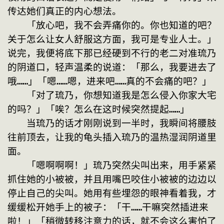
传达她们真正的内心想法。
　　「放心吧，我不会弄痛你的。你也知道的吧？
关于怎么让女人舒服这方面，我可是专业人士。」
说完，我便将底下那已经硬到不行的老二对准琉乃
的阴道口，轻声温柔的说道：「那么，我要进去了
哦……」「嗯……嗯，进来吧……真的不会痛的吧？」
　　「对了琉乃，你想知道我是怎么侵入你家大宅
的吗？」「唉？怎么在这时候突然提起……」
　　当琉乃的话才刚刚说到一半时，我瞬间将腰肢
往前顶去，让我的龟头插入琉乃的温热湿润阴道里
面。
　　「嗯啊啊啊！」琉乃突然尖叫出来，用手紧紧
抓住她的小被被，并且用嘴巴咬住小被被的边边以
停止自己的尖叫。她用有些埋怨的眼神看着我，才
缓缓松开她手上的被子：「干……干嘛突然插进来
啦！」「稍微转移注意力的话，就不会这么害怕了