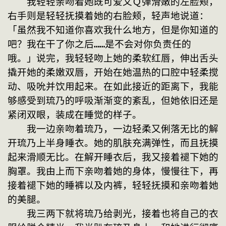
　　我轻轻亲吻着她既可爱又Ｑ弹滑嫩的左脸颊，
右手则是轻轻抚摸着她的右脸颊，轻声地说道：
「虽然我不知道你喜欢我什么地方，但是你知道的
吧？我在干了你之后……是不会对你负责任的
哦。」说完，我轻轻吻上她的柔软红唇，伸出舌头
撬开她的柔嫩双唇，开始在她温热的口腔中轻柔搅
动、吸吮并饮用起来。在如此接近的距离下，我能
够感受到琉乃的呼吸渐渐变的紊乱，但她依旧还是
紧闭双眼，装成在睡觉的样子。
　　我一边亲吻着琉乃，一边轻柔又俐落无比的解
开琉乃上半身睡衣。她的肌肤充满弹性，而且抚摸
起来滑顺无比。在解开睡衣后，我又接着褪下她的
胸罩。我由上而下亲吻着她的身体，慢慢往下，再
接着褪下她的睡裤以及内裤，轻轻抚摸和亲吻着她
的美腿。
　　我三两下就将琉乃给剥光，接着也将自己的衣