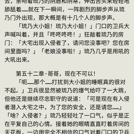
去，亲吻着琉乃的阴唇和阴蒂，伸出舌头来轻轻地
舔舐着……就在下一瞬间，一阵剧烈的脚步声从琉
乃门外出现，那大概是有十几个人的脚步声。
　　「琉乃大小姐！琉乃大小姐！」门口的卫兵大
声喊叫着，并且「咚咚咚咚！」狂敲着琉乃的房
门：「大宅出现入侵者了，请问您没事吧？您在房
间里面吗？」「老娘没事啦！」琉乃几乎是用吼的
大吼出来。
　　第五十二章·哥哥，现在不可以！
　　「呃……那个……打扰到大小姐的睡眠真的很对
不起。」卫兵很显然被琉乃的爆气给吓了一大跳，
但他还是继续尽忠职守的说道：「可是现在有入侵
者潜入大宅之中，为了您的安全，还是请您……」
「啥？入侵者？」琉乃轻轻吐了一口气，似乎是正
在平复自己的心情。接着她的眼睛直直盯着房间的
天花板，一边用完全不相信的口气对着门口的卫兵