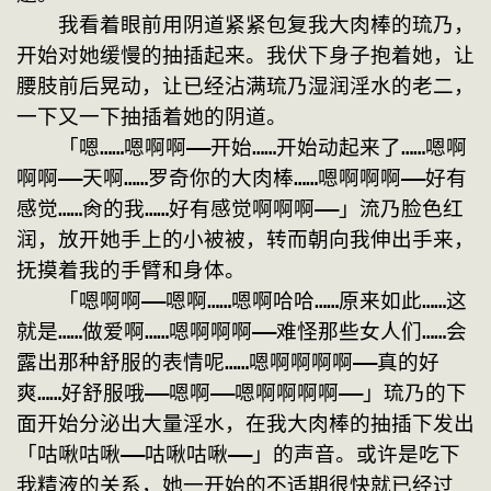
　　我看着眼前用阴道紧紧包复我大肉棒的琉乃，
开始对她缓慢的抽插起来。我伏下身子抱着她，让
腰肢前后晃动，让已经沾满琉乃湿润淫水的老二，
一下又一下抽插着她的阴道。
　　「嗯……嗯啊啊——开始……开始动起来了……嗯啊
啊啊——天啊……罗奇你的大肉棒……嗯啊啊啊——好有
感觉……肏的我……好有感觉啊啊啊——」流乃脸色红
润，放开她手上的小被被，转而朝向我伸出手来，
抚摸着我的手臂和身体。
　　「嗯啊啊——嗯啊……嗯啊哈哈……原来如此……这
就是……做爱啊……嗯啊啊啊——难怪那些女人们……会
露出那种舒服的表情呢……嗯啊啊啊啊——真的好
爽……好舒服哦——嗯啊——嗯啊啊啊啊——」琉乃的下
面开始分泌出大量淫水，在我大肉棒的抽插下发出
「咕啾咕啾——咕啾咕啾——」的声音。或许是吃下
我精液的关系，她一开始的不适期很快就已经过