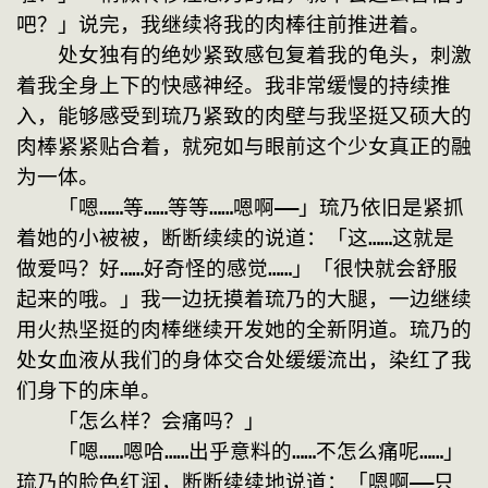
吧？」说完，我继续将我的肉棒往前推进着。
　　处女独有的绝妙紧致感包复着我的龟头，刺激
着我全身上下的快感神经。我非常缓慢的持续推
入，能够感受到琉乃紧致的肉壁与我坚挺又硕大的
肉棒紧紧贴合着，就宛如与眼前这个少女真正的融
为一体。
　　「嗯……等……等等……嗯啊——」琉乃依旧是紧抓
着她的小被被，断断续续的说道：「这……这就是
做爱吗？好……好奇怪的感觉……」「很快就会舒服
起来的哦。」我一边抚摸着琉乃的大腿，一边继续
用火热坚挺的肉棒继续开发她的全新阴道。琉乃的
处女血液从我们的身体交合处缓缓流出，染红了我
们身下的床单。
　　「怎么样？会痛吗？」
　　「嗯……嗯哈……出乎意料的……不怎么痛呢……」
琉乃的脸色红润，断断续续地说道：「嗯啊——只