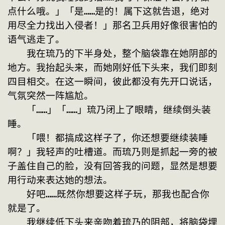
点什么哦。」「是……是的！属下这就告退，绝对
用尽全力找出入侵者！」那名卫兵用好像很害怕的
语气逃走了。
　　我在琉乃的下半身处，整个脑袋靠在她阴部的
地方。我抬起头来，而她刚好低下头来，我们即刻
四目相交。在这一瞬间，彼此都没有先开口说话，
气氛突然一阵尴尬。
　　「……」「……」琉乃闭上了眼睛，继续倒头装
睡。
　　「喂！都搞成这样子了，你还想要继续装睡
啊？」我轻声的吐槽道。而琉乃则是抓起一旁的被
子盖住自己的脸，没有回答我的问题，显然是想要
用行动来表达她的想法。
　　好吧……既然你想要这样子玩，那我也配合你
就是了。
　　我继续低下头来亲吻着琉乃的阴部，将脑袋埋