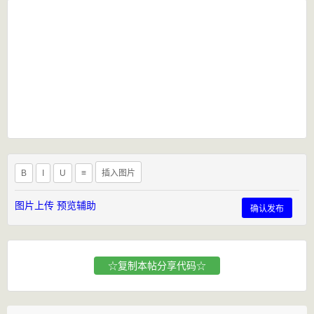
B
I
U
≡
插入图片
图片上传
预览辅助
确认发布
☆复制本帖分享代码☆