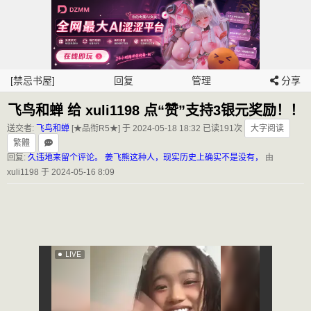
[禁忌书屋]
回复
管理
分享
飞鸟和蝉 给 xuli1198 点“赞”支持3银元奖励！！
送交者:
飞鸟和蝉
[★品衔R5★] 于 2024-05-18 18:32
已读191次
大字阅读
繁體
回复:
久违地来留个评论。 姜飞熊这种人，现实历史上确实不是没有，
由
xuli1198 于 2024-05-16 8:09