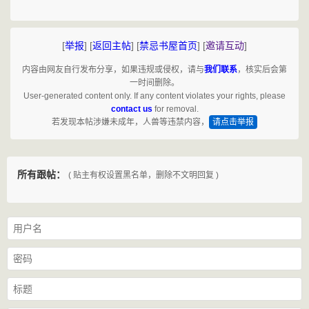
[
举报
]
[
返回主帖
]
[
禁忌书屋首页
]
[
邀请互动
]
内容由网友自行发布分享，如果违规或侵权，请与
我们联系
，核实后会第
一时间删除。
User-generated content only. If any content violates your rights, please
contact us
for removal.
若发现本帖涉嫌未成年，人兽等违禁内容，
请点击举报
所有跟帖：
( 贴主有权设置黑名单，删除不文明回复 )