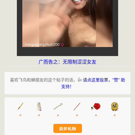
广而告之：无限制涩涩女友
喜欢飞鸟和蝉朋友的这个帖子的话，👍
请点这里投票，"赞" 助
支持！
^
^
^
^
^
^