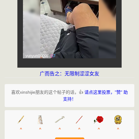
广而告之：无限制涩涩女友
喜欢xinshijie朋友的这个帖子的话，👍
请点这里投票，"赞" 助
支持！
^
^
^
^
^
^