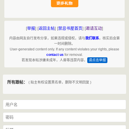
[
举报
]
[
返回主帖
]
[
禁忌书屋首页
]
[
邀请互动
]
内容由网友自行发布分享，如果违规或侵权，请与
我们联系
，核实后会第
一时间删除。
User-generated content only. If any content violates your rights, please
contact us
for removal.
若发现本帖涉嫌未成年，人兽等违禁内容，
请点击举报
所有跟帖：
( 贴主有权设置黑名单，删除不文明回复 )