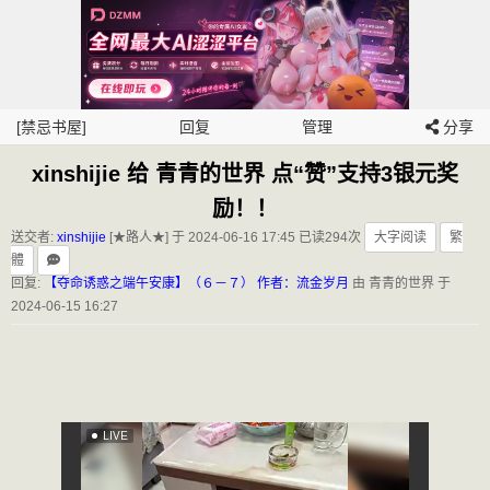
[禁忌书屋]
回复
管理
分享
xinshijie 给 青青的世界 点“赞”支持3银元奖
励！！
送交者:
xinshijie
[★路人★] 于 2024-06-16 17:45
已读294次
大字阅读
繁
體
回复:
【夺命诱惑之端午安康】（６－７） 作者：流金岁月
由 青青的世界 于
2024-06-15 16:27