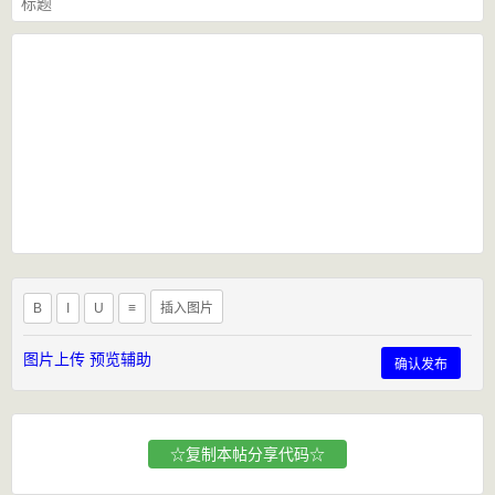
B
I
U
≡
插入图片
图片上传
预览辅助
确认发布
☆复制本帖分享代码☆