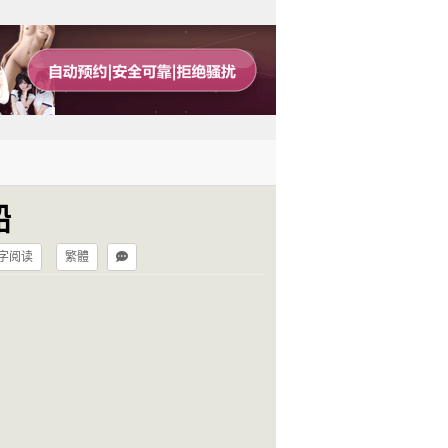
船
字阅读
繁體