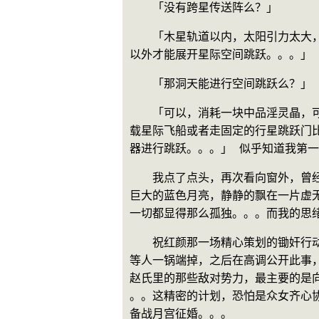
　　「没有跨星传送阵么？」
　　「木星轨道以内，太阳引力太大
以外才能展开星际空间跳跃。。。」
　　「那洞天能进行空间跳跃么？」
　　「可以，消耗一块中品淫灵晶，
载星际飞船或者走固定的行星跳跃门
器进行跳跃。。。」 似乎知道我第
　　我点了点头，再次看向窗外，曾
巨大的蓝色月亮，静静的飘在一片虚
一切都显得那么孤独。。。而我的思
　　祝红颜那一场精心策划的锄奸行
等人一锅端掉，之后在高调公开此事
赵氏里的那些敌对势力，最主要的是
。。这精密的计划，恐怕是众女齐心
备战月宫征婚。。。