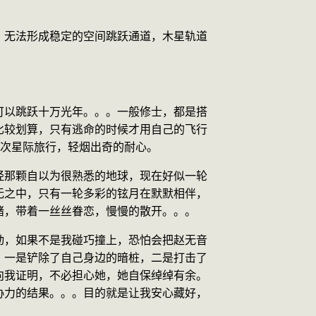
，无法形成稳定的空间跳跃通道，木星轨道
可以跳跃十万光年。。。一般修士，都是搭
比较划算，只有逃命的时候才用自己的飞行
一次星际旅行，轻烟出奇的耐心。
经那颗自以为很熟悉的地球，现在好似一轮
无之中，只有一轮多彩的铉月在默默相伴，
绪，带着一丝丝眷恋，慢慢的散开。。。
动，如果不是我碰巧撞上，恐怕会把赵无音
，一是铲除了自己身边的暗桩，二是打击了
向我证明，不必担心她，她自保绰绰有余。
协力的结果。。。目的就是让我安心藏好，