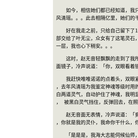
　　如今，相信她们都已经知道，我
风清瑶。。。此去相隔亿里，她们的
　　好在我走之前，只给自己留下了
部交给了叶无尘，众女有了这笔灵石
一层，我也心下稍安。。。
　　这时，赵无音轻飘飘的走到了我
面镜子，冷声说道：「你，双眼看着
　　我赶快唯唯诺诺的点着头，双眼
，去年风清瑶为我鉴定神魂等级时用
白两道灵气，自动护住了神魂，我明
， 被黑白灵气挡住，反弹回去，在
　　赵无音面无表情，冷声说道：「
，你就是我的灵仆，我命你干什么，
　　「是是是，我海大志能伺候仙师