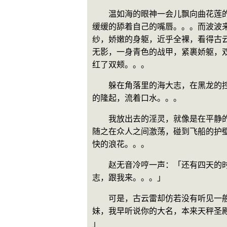
　　温如海的眼神一会儿飘向曲花莲
缓缓的舔着自己的嘴唇。。。而波波
纱，娇嫩的身躯，近乎全裸，看得古
无影，一身青色的战甲，紧裹娇躯，
红了双颊。。。
　　躲在角落里的海大志，在黑龙的
的隆起，流着口水。。。
　　我放出去的淫灵，就像是在平静
随之在众人之间激荡，碰到飞船的护
快的浪花。。。
　　赵无音冷哼一声：「还有四天的
志，跟我来。。。」
　　可是，古云雷却仿若没有听见一
妹，我早听说你的大名，本来天秤圣
」