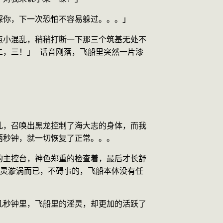
探你，下一次恐怕不容易躲过。。。」
点小混乱，稍稍打断一下那三个筑基无处不
二，三！」 话音刚落，飞船里突然一片漆
乱，召唤出黑龙控制了海大志的身体，而我
两秒钟，就一切恢复了正常。。。
的主控台，神色郑重的检查着，最后才长舒
暗灵漩涡而已，不碍事的，飞船本体没有任
几秒钟里，飞船里的淫灵，却更加的活跃了