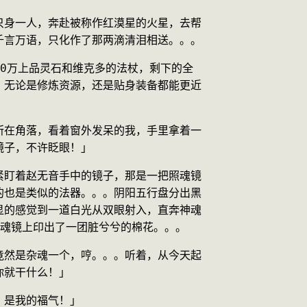
只身一人，奔赴被称作红漠星的火星，去帮
千言万语，只化作了那两滴清泪相送。。。
10万上品灵石和维克多的法杖，剩下的全
，无论是修炼资源，还是贴身装备都能更近
所在角落，看着窗外发呆的我，手里拿着一
镜子，不许眨眼！」
紧盯着赵无音手中的镜子，那是一把照魂镜
的也是类似的法器。。。阴阳五行盘分出黑
显的感觉到一道白光从双眼射入，直奔神魂
照魂镜上印出了一团脏兮兮的棉花。。。
竟然是杂魂一个，哼。。。听着，从今天起
你就干什么！」
，是我的福气！」