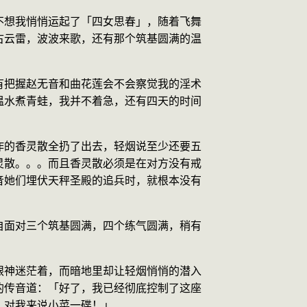
不想我悄悄运起了「四女思春」，随着飞舞
古云雷，波波来歌，还有那个筑基圆满的温
有把握赵无音和曲花莲会不会察觉我的淫术
温水煮青蛙，我并不着急，还有四天的时间
作的香灵散全扔了出去，轻烟说至少还要五
灵散。。。而且香灵散必须是在对方没有戒
音她们埋伏天秤圣殿的追兵时，就根本没有
自面对三个筑基圆满，四个练气圆满，稍有
眼神迷茫着，而暗地里却让轻烟悄悄的潜入
的传音道：「好了，我已经彻底控制了这座
，对我来说小菜一碟！」