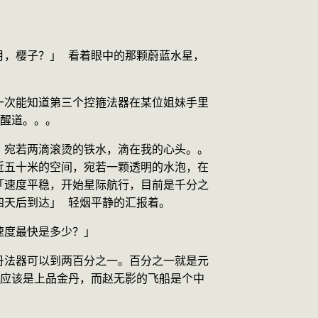
月，樱子？」 看着眼中的那颗蔚蓝水星，
一次能知道第三个控箍法器在某位姐妹手里
提醒道。。。
，宛若两滴滚烫的铁水，滴在我的心头。。
近五十米的空间，宛若一颗透明的水泡，在
「速度平稳，开始星际航行，目前是千分之
四天后到达」 轻烟平静的汇报着。
速度最快是多少？」
丹法器可以到两百分之一。百分之一就是元
级应该是上品金丹，而赵无影的飞船是个中