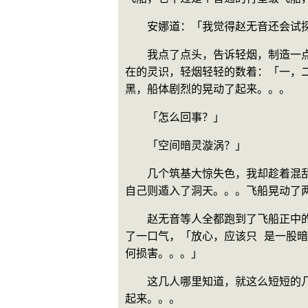
　　安娜道：「我觉得赵无音还会试
　　我点了点头，告诉轻烟，制造一
在的灵识，轻烟轻轻的数着：「一，
黑，船体剧烈的晃动了起来。。。
　　「怎么回事？」
　　「空间暗灵漩涡？」
　　几个筑基大惊失色，我却趁着混
自己则遁入了洞天。。。飞船晃动了
　　赵无音等人全都跑到了飞船正中
了一口气，「放心，应该只 是一股
何损害。。。」
　　这几人哪里知道，就这么短短的
起来。。。