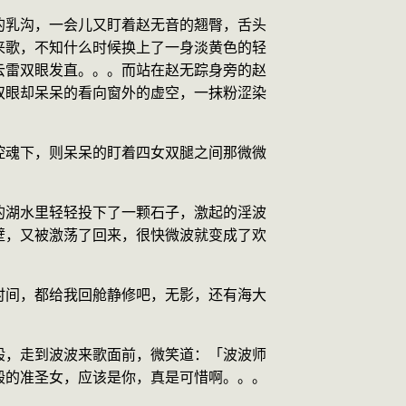
的乳沟，一会儿又盯着赵无音的翘臀，舌头
来歌，不知什么时候换上了一身淡黄色的轻
云雷双眼发直。。。而站在赵无踪身旁的赵
双眼却呆呆的看向窗外的虚空，一抹粉涩染
控魂下，则呆呆的盯着四女双腿之间那微微
的湖水里轻轻投下了一颗石子，激起的淫波
壁，又被激荡了回来，很快微波就变成了欢
时间，都给我回舱静修吧，无影，还有海大
般，走到波波来歌面前，微笑道：「波波师
殿的准圣女，应该是你，真是可惜啊。。。