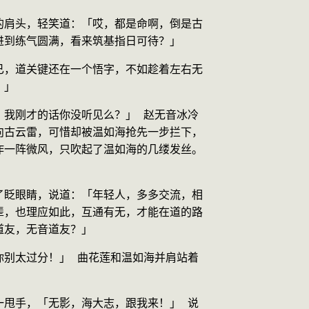
的肩头，轻笑道：「哎，都是命啊，倒是古
进到练气圆满，看来筑基指日可待？」
已，道关键还在一个悟字，不如趁着左右无
？」
，我刚才的话你没听见么？」 赵无音冰冷
向古云雷，可惜却被温如海抢先一步拦下，
作一阵微风，只吹起了温如海的几缕发丝。
了眨眼睛，说道：「年轻人，多多交流，相
辈，也理应如此，互通有无，才能在道的路
道友，无音道友？」
你别太过分！」 曲花莲和温如海并肩站着
一甩手，「无影，海大志，跟我来！」 说