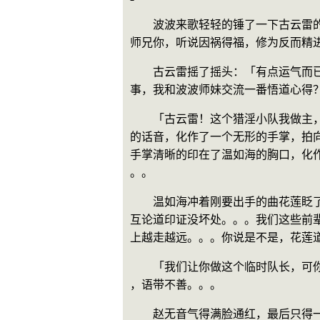
　　波波来歌轻轻的锤了一下古云雷
师兄你，听说因祸得福，修为反而精
　　古云雷摇了摇头：「有点运气而
事，我和波波师妹交流一番悟道心得
　　「古云雷！这个猎淫小队我做主
的话音，化作了一个无形的手掌，拍
手掌清晰的印在了温如海的胸口，化
。。
　　温如海冲着刚要出手的曲花莲眨
互论道印证没坏处。。。我们这些前
上越走越远。。。你说是不是，花莲
　　「我们让你做这个临时队长，可
，语带不善。。。
　　赵无音气得满脸通红，最后只得