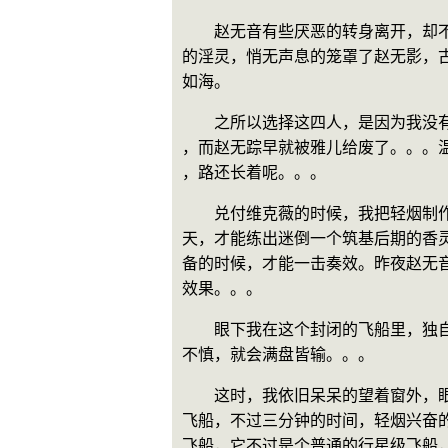
　　赵无音有些厌恶的转身离开，却
的淫灵，悄无声息的笼罩了赵无影，
如海。
　　之所以选择这四人，是因为我没
，而赵无踪早就被雅儿给废了。。。
，路还长着呢。。。
　　兑付维克薇的时候，我把轻烟制
天，才能练出迷倒一个筑基后期的香
备的时候，才能一击奏效。昨夜赵无
效果。。。
　　眼下我在这个封闭的飞船里，独
不慎，就会满盘皆输。。。
　　这时，我依旧呆呆的望着窗外，
飞船，不过三分钟的时间，轻烟兴奋
飞船，它不过是个普通的行星级飞船