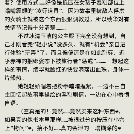
着？使用方式……好像是抵压在女孩子羞耻部位上
嗡嗡震颤的“凌辱道具”。因为故事里被敌人俘虏
的女骑士就被这个东西狠狠调教过，所以绫华对有
关情节记得十分清楚………
    不过冰清玉洁的公主殿下完全没有想到，自
己才刚看完“轻小说”没多久、就有“机会”亲自进
行体验“玩弄”了，而且偏偏还是在如此耻辱、近
乎赤裸的捆绑姿态下被旅行者“惩戒”………一想起这
样的事情，绫华就脸红的快要滴落出血珠，身体一
片燥热。
    她轻轻娇喘着把粉拳暗暗握紧，一边不由自
主回忆起故事里描绘的淫耻剧情，一边在心中羞愤
自语。
    （空真是的！竟然……竟然买来这种东西❤，
如果真的像书本里那样……被很过分的按压在小穴
上“拷问”❤，搞不好……真的会泄的一塌糊涂的❤