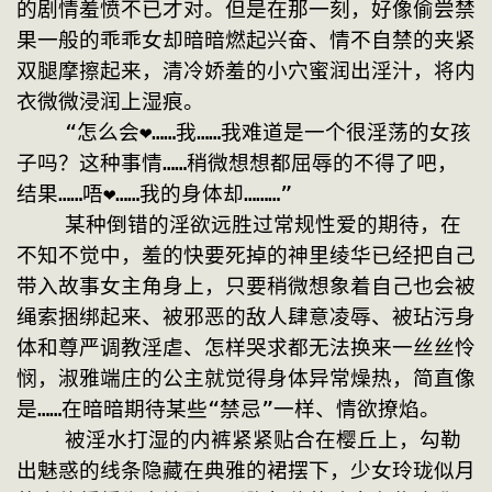
的剧情羞愤不已才对。但是在那一刻，好像偷尝禁
果一般的乖乖女却暗暗燃起兴奋、情不自禁的夹紧
双腿摩擦起来，清冷娇羞的小穴蜜润出淫汁，将内
衣微微浸润上湿痕。
    “怎么会❤……我……我难道是一个很淫荡的女孩
子吗？这种事情……稍微想想都屈辱的不得了吧，
结果……唔❤……我的身体却………”
    某种倒错的淫欲远胜过常规性爱的期待，在
不知不觉中，羞的快要死掉的神里绫华已经把自己
带入故事女主角身上，只要稍微想象着自己也会被
绳索捆绑起来、被邪恶的敌人肆意凌辱、被玷污身
体和尊严调教淫虐、怎样哭求都无法换来一丝丝怜
悯，淑雅端庄的公主就觉得身体异常燥热，简直像
是……在暗暗期待某些“禁忌”一样、情欲撩焰。
    被淫水打湿的内裤紧紧贴合在樱丘上，勾勒
出魅惑的线条隐藏在典雅的裙摆下，少女玲珑似月