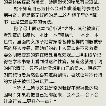
的身体缓缓靠向墙壁，酥胸起伏的喘息有些凌乱。
    她不知道自己为什么会对如此羞耻的事情感
到兴奋，但是毫无疑问的是……这些柜子里的“藏
书”正是空最喜欢的玩法。
    除了最上面这本“轻小说”之外，其他被旅行
者珍藏的书籍也一本比一本“糟糕”、一本比一本
色情，里面的女孩子经常穿着各种各样的制服被邪
恶的坏人凌辱，而她们的心上人要么来不及救援，
要么阴暗变态的躲在暗处自慰旁观………神里绫华记
得在学术书籍上看到过这种性癖，知道这就是所谓
的NTR情节，只不过她没想到自己的爱人、明媚开
朗的旅行者竟然会喜欢这类剧情，喜欢让清冷矜持
的女孩子被绑起来玩弄………
    “所以……所以这就是空对我提不起兴致的原
因吗？如果我把自己捆绑起来，会不会……会不会
让旅行者……更开心一点？”