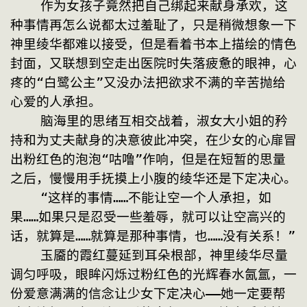
    作为女孩子竟然把自己绑起来献身承欢，这
种事情再怎么说都太过羞耻了，只是稍微想象一下
神里绫华都难以接受，但是看着书本上描绘的情色
封面，又联想到空走出医院时失落疲惫的眼神，心
疼的“白鹭公主”又没办法把欲求不满的辛苦抛给
心爱的人承担。
    脑海里的思绪互相交战着，淑女大小姐的矜
持和为丈夫献身的决意彼此冲突，在少女的心扉冒
出粉红色的泡泡“咕噜”作响，但是在短暂的思量
之后，慢慢用手抚摸上小腹的绫华还是下定决心。
    “这样的事情……不能让空一个人承担，如
果……如果只是忍受一些羞辱，就可以让空高兴的
话，就算是……就算是那种事情，也……没有关系！”
    玉靥的霞红蔓延到耳朵根部，神里绫华尽量
调匀呼吸，眼眸闪烁过粉红色的光辉春水氤氲，一
份爱意满满的信念让少女下定决心——她一定要帮