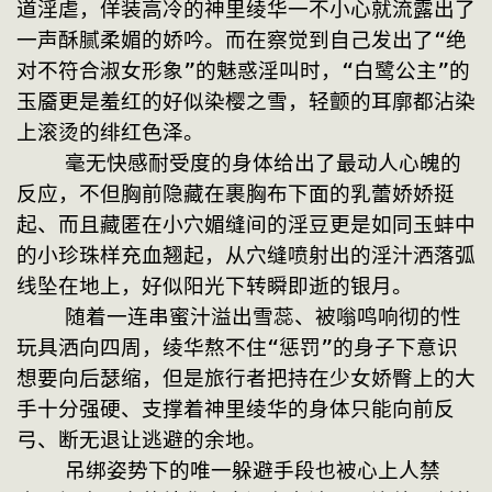
道淫虐，佯装高冷的神里绫华一不小心就流露出了
一声酥腻柔媚的娇吟。而在察觉到自己发出了“绝
对不符合淑女形象”的魅惑淫叫时，“白鹭公主”的
玉靥更是羞红的好似染樱之雪，轻颤的耳廓都沾染
上滚烫的绯红色泽。
    毫无快感耐受度的身体给出了最动人心魄的
反应，不但胸前隐藏在裹胸布下面的乳蕾娇娇挺
起、而且藏匿在小穴媚缝间的淫豆更是如同玉蚌中
的小珍珠样充血翘起，从穴缝喷射出的淫汁洒落弧
线坠在地上，好似阳光下转瞬即逝的银月。
    随着一连串蜜汁溢出雪蕊、被嗡鸣响彻的性
玩具洒向四周，绫华熬不住“惩罚”的身子下意识
想要向后瑟缩，但是旅行者把持在少女娇臀上的大
手十分强硬、支撑着神里绫华的身体只能向前反
弓、断无退让逃避的余地。
    吊绑姿势下的唯一躲避手段也被心上人禁