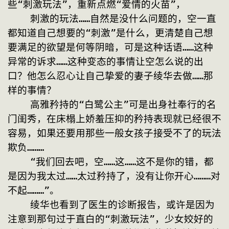
些“刺激玩法”，重新点燃“爱情的火苗”，
    刺激的玩法……自然是没什么问题的，空一直
都知道自己想要的“刺激”是什么，更清楚自己想
要满足的欲望是何等阴暗，可是这种话语……这种
异常的诉求……这种变态的事情让空怎么说的出
口？他怎么忍心让自己挚爱的妻子绫华去做……那
样的事情？
    高雅矜持的“白鹭公主”可是出身社奉行的名
门闺秀，在床榻上娇羞压抑的矜持表现就已经很不
容易，如果还要用那些一般女孩子接受不了的玩法
欺负………
    “我们回去吧，空……这……这不是你的错，都
是因为我太过……太过矜持了，没有让你开心………对
不起………”。
    绫华也看到了医生的诊断报告，或许是因为
注意到那句过于直白的“刺激玩法”，少女姣好的