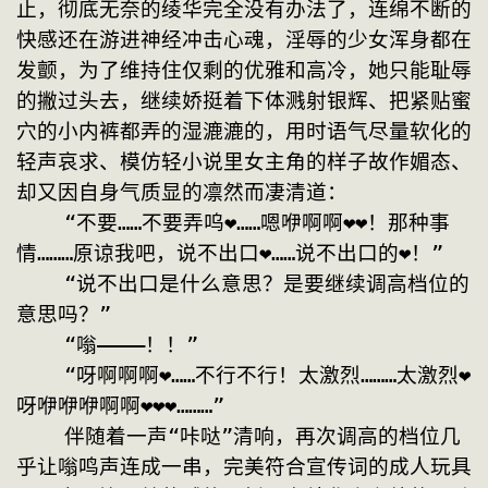
止，彻底无奈的绫华完全没有办法了，连绵不断的
快感还在游进神经冲击心魂，淫辱的少女浑身都在
发颤，为了维持住仅剩的优雅和高冷，她只能耻辱
的撇过头去，继续娇挺着下体溅射银辉、把紧贴蜜
穴的小内裤都弄的湿漉漉的，用时语气尽量软化的
轻声哀求、模仿轻小说里女主角的样子故作媚态、
却又因自身气质显的凛然而凄清道：
    “不要……不要弄呜❤……嗯咿啊啊❤❤！那种事
情………原谅我吧，说不出口❤……说不出口的❤！”
    “说不出口是什么意思？是要继续调高档位的
意思吗？”
    “嗡————！！”
    “呀啊啊啊❤……不行不行！太激烈………太激烈❤
呀咿咿咿啊啊❤❤❤………”
    伴随着一声“咔哒”清响，再次调高的档位几
乎让嗡鸣声连成一串，完美符合宣传词的成人玩具