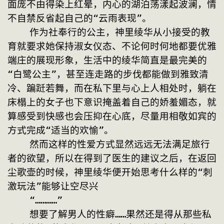
面庞不由得染上红晕，内心的湖泊荡漾起波澜，情
不自禁反省起自己的“云雨表现”。
    作为社奉行的公主，神里绫华从小接受的教
育就要求她保持淑女仪态、不论何时何地都要优雅
端庄的展现形象，生活中的绫华简直是最完美的
“白鹭公主”，甚至连走路的步伐都能做到雅致清
冷、蹁跹若舞，而在私下里与心上人相处时，躺在
床榻上的女子也下意识掩盖着自己的娇羞媚态，就
算感受到快感也会压抑在心底，尽量用相敬如宾的
方式完成“适当的欢愉”。
    然而这样的性爱方式显然远远无法满足旅行
者的欲望，所以在得到了医生的建议之后，在返回
尘歌壶的时候，神里绫华便开始思考什么样的“刺
激玩法”能够让空尽兴
    “…………”
    想要了解男人的性癖……果然还是得从那些私