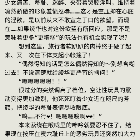
少女痛苦、羞耻、迷醉、夹带着哭腔淫叫，维持着
凛然骄傲的形象羞愤忍辱………这才是空压抑在心底
的淫欲，是以前从来不敢宣之于口的欲望，而现
在……如果绫华也对这份欲望有所回应，那是不是
意味着更多“更糟糕”的玩法也有机会实现了呢？
    想到这里，旅行者软趴趴的肉棒终于硬了起
来、又一次在下体支起小帐篷了！
    “偶然得知的话是怎么偶然得知的～别想含糊
过去！不说清楚就给绫华更严苛的拷问！”
    “嗡嗡嗡嗡嗡！！”
    很过分的突然调高了档位，空让性玩具的震
动变得更加激烈，他死死盯着少女近在咫尺的芳
颜，把绫华的羞耻表情尽收眼底。
    “呜……不行❤！嗯嗯嗯噫啊❤❤！”
    本来萦绕在喉咙里的呻吟就要忍不住了，结
果现在按压在蜜穴耻丘上的恶劣玩具还突然加大力