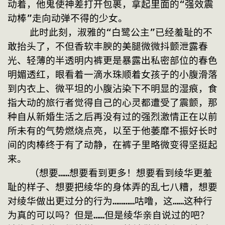
动着，他鬼使神差打开包裹，拿起里面的“强效震
动棒”走向动弹不得的少女。
    此时此刻，淑雅的“白鹭公主”已经羞耻的不
敢抬头了，不但香软丰腴的美腿微微抖颤泄露春
光、轻薄的半透明内裤更是暴露出私密部位的春色
明媚透红，眼看着一滴水珠顺着女孩子的小腹滑落
到内衣上、微平坦的小腹沾染下不明显的湿痕，食
指大动的旅行者觉得自己的心灵都遭受了震颤，那
种自从新婚生活之后再没有过的强烈激情正在以前
所未有的气势燃烧点亮，以至于他萎靡不振好长时
间的肉棒终于有了动静，在裤子里略微变得坚挺起
来。
    （想要……想要看到更多！想要看到绫华更羞
耻的样子、想要把绫华的身体弄的乱七八糟，想要
对绫华做出更过分的行为…………咕噜，这……这种行
为真的可以吗？但是……但是绫华亲自说过的吧？