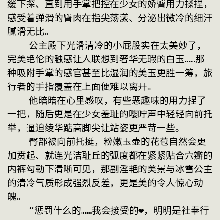
缓下探、直到用手掌把控在少女的娇臀用力揉捏，
感受着弹滑的臀肉在指尖荡漾、分泌出微冷的细汗
腻滑无比。
    公主殿下光滑清冷的小屁股实在太美妙了，
完美绝伦的触感让人联想到奢华无瑕的白玉……那
种吸附手掌的感官甚至比湿润的美玉更胜一筹，旅
行者的手指覆盖在上面便难以离开。
    他暗暗在心里感叹，有些恶趣味的用力捏了
一把，随后更是在少女羞耻的嘤咛声中轻轻向前托
举，逼迫绫华踮高脚尖让站姿更严苛一些。
    臀部被向前托挺，粉嫩玉壶的花苞自然会更
加贲起、就连光洁耻丘的弧度都在紧紧贴合穴瓣的
内裤勾勒下清晰可见，那副淫艳的美景与冰雪公主
的清冷气质形成强烈反差，更是美的令人惊心动
魄。
    “惩罚什么的……我会接受的❤，明明是社奉行