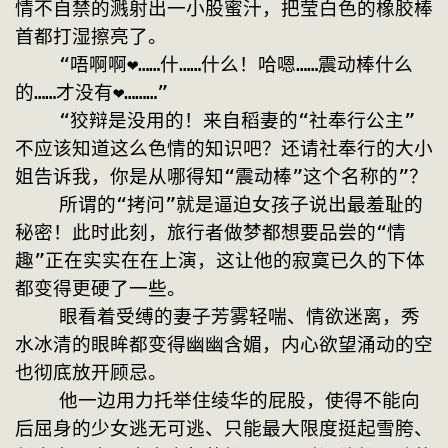
情不自禁的溅射出一小股蜜汁，把莹白色的橡胶棒
首都打湿擦亮了。
    “唔啊啊❤……什……什么！哈嗯……震动棒什么
的……才没有❤………”
    “狡辩是没用的！来自稻妻的“社奉行公主”
不应该知道这么色情的知识吧？还请社奉行的大小
姐告诉我，你是从哪得知“震动棒”这个名称的”？
    所谓的“拷问”就是逼迫女孩子说出最羞耻的
秘密！此时此刻，旅行者做梦都想要品尝的“情
趣”正在实实在在上演，这让他的寂寞已久的下体
都变得更硬了一些。
    眼看着受缚的妻子芳雾轻喘、情欲迷离，秀
水冰清的眼眸都变得幽幽含媚，内心欲望涌动的空
也彻底放开顾忌。
    他一边用力托举住绫华的屁股，使得不能向
后屈身的少女逃无可逃、只能最大限度挺起雪胯、