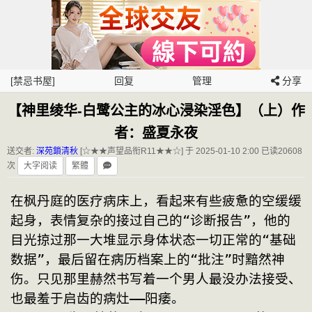
[禁忌书屋]
回复
管理
分享
【神里绫华-白鹭公主的冰心浸染淫色】（上）作
者：盛夏永夜
送交者:
深苑鎖清秋
[☆★★声望品衔R11★★☆] 于 2025-01-10 2:00
已读20608
次
大字阅读
繁體
在枫丹庭的医疗病床上，看起来有些疲惫的空缓缓
起身，表情复杂的接过自己的“诊断报告”，他的
目光掠过那一大堆显示身体状态一切正常的“基础
数据”，最后留在病历档案上的“批注”时黯然神
伤。只见那里赫然书写着一个男人最没办法接受、
也最羞于启齿的病灶——阳痿。