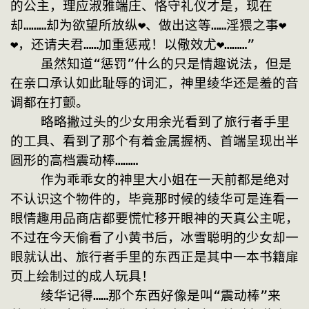
的公主，理应淑雅端庄、恪守礼仪才是，现在
却………却为欲望所放纵❤、做出这等……淫猥之事❤
❤，还请夫君……加重惩戒！以儆效尤❤………”
    虽然知道“惩罚”什么的只是情趣说法，但是
在亲口承认如此耻辱的词汇，神里绫华还是羞的音
调都在打颤。
    略略撇过头的少女用余光看到了旅行者手里
的工具、看到了那个有着金属握柄、首端呈现出半
圆形的高档震动棒………
    作为乖乖女的神里大小姐在一天前都是绝对
不认识这个物件的，毕竟那时候的绫华可是连看一
眼情趣用品商店都要慌忙移开眼神的天真公主呢，
不过在今天偷看了小黄书后，冰雪聪明的少女却一
眼就认出、旅行者手里的东西正是其中一本书籍扉
页上绘制过的成人玩具！
    绫华记得……那个东西好像是叫“震动棒”来