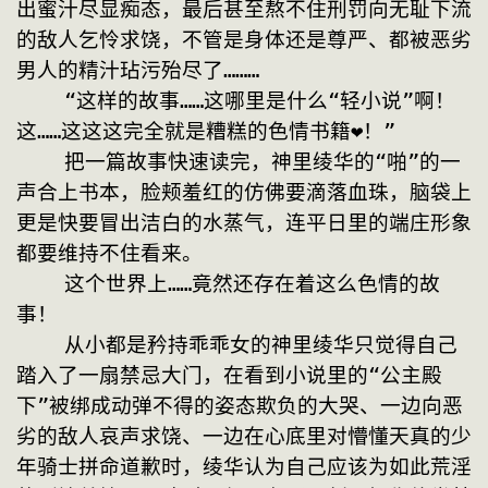
出蜜汁尽显痴态，最后甚至熬不住刑罚向无耻下流
的敌人乞怜求饶，不管是身体还是尊严、都被恶劣
男人的精汁玷污殆尽了………
    “这样的故事……这哪里是什么“轻小说”啊！
这……这这这完全就是糟糕的色情书籍❤！”
    把一篇故事快速读完，神里绫华的“啪”的一
声合上书本，脸颊羞红的仿佛要滴落血珠，脑袋上
更是快要冒出洁白的水蒸气，连平日里的端庄形象
都要维持不住看来。
    这个世界上……竟然还存在着这么色情的故
事！
    从小都是矜持乖乖女的神里绫华只觉得自己
踏入了一扇禁忌大门，在看到小说里的“公主殿
下”被绑成动弹不得的姿态欺负的大哭、一边向恶
劣的敌人哀声求饶、一边在心底里对懵懂天真的少
年骑士拼命道歉时，绫华认为自己应该为如此荒淫