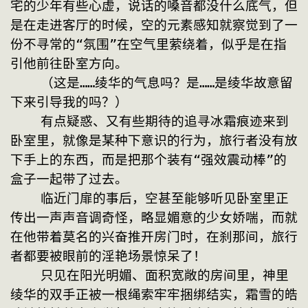
宅的少年有些心虚，说话的嗓音都没什么底气，但
是在走进客厅的时候，空的元素感知就察觉到了一
份不寻常的“氛围”在空气里萦绕着，似乎是在指
引他前往卧室方向。
    （这是……绫华的气息吗？是……是绫华故意留
下来引导我的吗？）
    有点疑惑、又有些期待的追寻冰霜痕迹来到
卧室里，就像是某种下意识的行为，旅行者没有放
下手上的东西，而是把那个装有“强效震动棒”的
盒子一起带了过去。
    临近门扉的事后，空甚至能够听见卧室里正
传出一声声音调奇怪，略显媚意的少女娇喘，而就
在他带着莫名的兴奋推开房门时，在刹那间，旅行
者都要被眼前的淫艳场景惊呆了！
    只见在阳光明媚、面积宽敞的房间里，神里
绫华的双手正被一根绳索牢牢捆绑结实，霜雪的皓