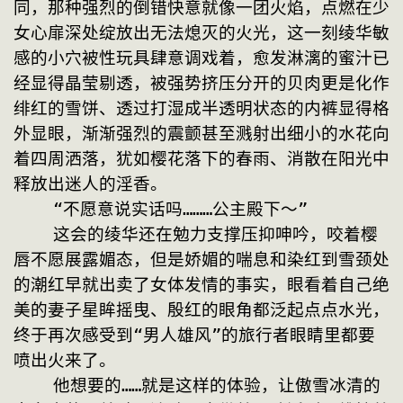
同，那种强烈的倒错快意就像一团火焰，点燃在少
女心扉深处绽放出无法熄灭的火光，这一刻绫华敏
感的小穴被性玩具肆意调戏着，愈发淋漓的蜜汁已
经显得晶莹剔透，被强势挤压分开的贝肉更是化作
绯红的雪饼、透过打湿成半透明状态的内裤显得格
外显眼，渐渐强烈的震颤甚至溅射出细小的水花向
着四周洒落，犹如樱花落下的春雨、消散在阳光中
释放出迷人的淫香。
    “不愿意说实话吗………公主殿下～”
    这会的绫华还在勉力支撑压抑呻吟，咬着樱
唇不愿展露媚态，但是娇媚的喘息和染红到雪颈处
的潮红早就出卖了女体发情的事实，眼看着自己绝
美的妻子星眸摇曳、殷红的眼角都泛起点点水光，
终于再次感受到“男人雄风”的旅行者眼睛里都要
喷出火来了。
    他想要的……就是这样的体验，让傲雪冰清的