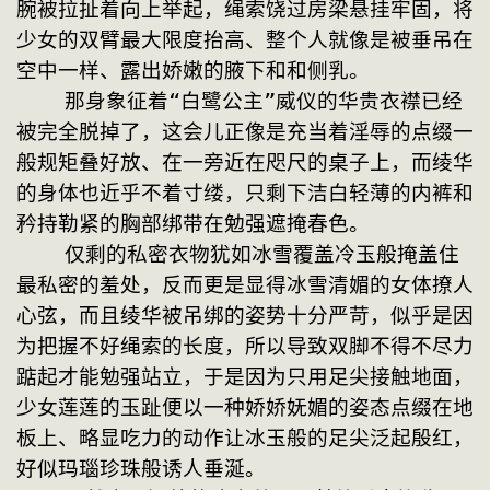
腕被拉扯着向上举起，绳索饶过房梁悬挂牢固，将
少女的双臂最大限度抬高、整个人就像是被垂吊在
空中一样、露出娇嫩的腋下和和侧乳。
    那身象征着“白鹭公主”威仪的华贵衣襟已经
被完全脱掉了，这会儿正像是充当着淫辱的点缀一
般规矩叠好放、在一旁近在咫尺的桌子上，而绫华
的身体也近乎不着寸缕，只剩下洁白轻薄的内裤和
矜持勒紧的胸部绑带在勉强遮掩春色。
    仅剩的私密衣物犹如冰雪覆盖冷玉般掩盖住
最私密的羞处，反而更是显得冰雪清媚的女体撩人
心弦，而且绫华被吊绑的姿势十分严苛，似乎是因
为把握不好绳索的长度，所以导致双脚不得不尽力
踮起才能勉强站立，于是因为只用足尖接触地面，
少女莲莲的玉趾便以一种娇娇妩媚的姿态点缀在地
板上、略显吃力的动作让冰玉般的足尖泛起殷红，
好似玛瑙珍珠般诱人垂涎。