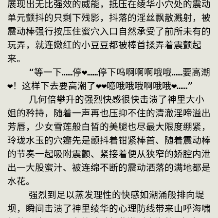
展现出无比强效的威能，抵压在绫华小穴处的震动
单元颤抖的只剩下残影，抖落的淫丝飘散溅射，被
震动棒强行按压住蜜穴入口自然承受了前所未有的
玩弄，就连嫩红的小豆豆都被棒首揉弄着震颤起
来。
    “等一下……停❤……停下呜啊啊啊哦哦……要高潮
❤！这样下去要高潮了❤❤噫哦哦哦啊哦哦❤……”
    几何倍攀升的强烈快感很快击溃了神里大小
姐的矜持，随着一声再也压抑不住的清澈淫啼溢出
芳唇，少女雪莲般白皙的美腿也尽最大限度绷紧，
玲珑水玉的穴瓣先是颤抖着钳紧棒首、随着震动棒
的节奏一起吸附震颤、紧接着便从狭窄的娇腔内泄
出一大股蜜汁、被连绵不断的震动洒落的满地都是
水花。
    强烈到足以蒸发理性的快感如潮涌般排向堤
坝，瞬间击溃了神里绫华的心理防线带来山呼海啸