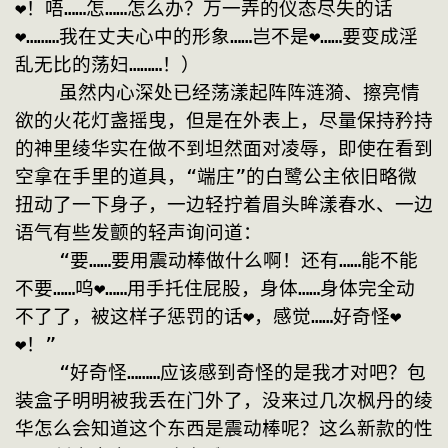
❤！唔……怎……怎么办？万一弄的仪态尽失的话
❤………我在丈夫心中的形象……岂不是❤……要变成淫
乱无比的荡妇………！）
    虽然内心深处已经荡漾起阵阵涟漪、擦亮情
欲的火花灯盏摇曳，但是在外表上，尽量保持矜持
的神里绫华实在做不到坦然面对凌辱，即使在看到
空拿在手里的道具，“端庄”的白鹭公主依旧略微
扭动了一下身子，一边轻拧着眉头眸漾春水、一边
语气有些发颤的轻声询问道：
    “要……要用震动棒做什么啊！还有……能不能
不要……呜❤……用手托住屁股，身体……身体完全动
不了了，被这样子惩罚的话❤，感觉……好奇怪❤
❤！”
    “好奇怪………应该感到奇怪的是我才对吧？包
装盒子明明被我丢在门外了，没来过几次枫丹的绫
华怎么会知道这个东西是震动棒呢？这么新款的性