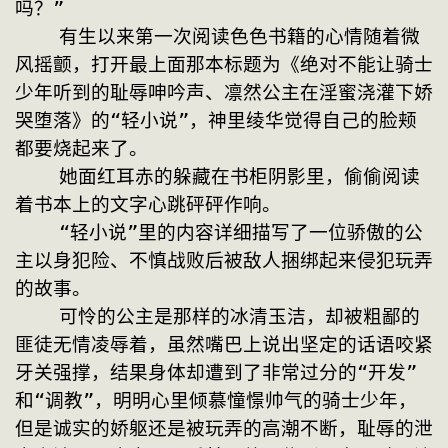
吗？”
    有生以来第一次阅读色色书籍的心情随着微
风摇颤，打开最上面那本标题为《绝对不能让骑士
少年听到的耻辱呻吟声、凛然公主在淫蜜浇灌下娇
哭堕落》的“轻小说”，神里绫华觉得自己的脸颊
都要烧起来了。
    她面红耳赤的躲藏在书柜阴影里，偷偷阅读
着书本上的文字心跳砰砰作响。
    “轻小说”里的内容详细描写了一位骄傲的公
主以身犯险、不慎战败后被敌人捆绑起来侵犯玩弄
的故事。
    可怜的公主是那样的冰清玉洁，却被粗鄙的
匪徒无情凌辱着，虽然嘴巴上说出坚定的话语咬紧
牙关强撑，结果身体却遭到了非常过分的“开发”
和“调教”，明明心里倾慕憧憬帅气的骑士少年，
但是诚实的娇躯还是被玩弄的高潮不断，耻辱的泄