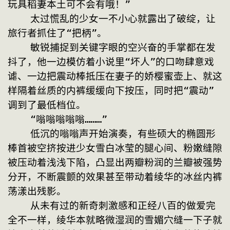
玩具稻妻本土可不会有哦！”
    太过慌乱的少女一不小心就露出了破绽，让
旅行者抓住了“把柄”。
    敏锐捕捉到关键字眼的空兴奋的手掌都在发
抖了，他一边模仿着小说里“坏人”的口吻肆意戏
谑、一边把震动棒抵压在妻子的娇樱蜜壶上、就这
样隔着丝质的内裤缓缓向下按压，同时把“震动”
调到了最低档位。
    “嗡嗡嗡嗡嗡………”
    低沉的嗡嗡声开始演奏，有些硕大的椭圆形
棒首被空挤按进少女雪白冰莹的腿心间、粉嫩缝隙
被压动着浅浅下陷，凸显出两瓣粉润的兰瓣被强势
分开，不断震颤的效果甚至带动着绫华的冰丝内裤
荡漾出残影。
    从未有过的新奇刺激感和正经八百的做爱完
全不一样，绫华本就略微湿润的雪媚穴缝一下子就