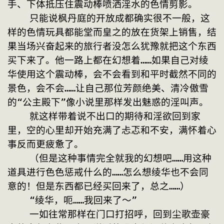
手、下体抵压住震动棒喷洒淫水的色情剪影。
    只能说枫丹庭的开放成都确实很不一般，这
样的色情玩具都能堂而皇之的放在货架上销售，结
果当场兴奋起来的旅行者没怎么犹豫就把这个东西
买下来了。他一路上都在幻想着……如果自己对绫
华使用这个震动棒，会不会看到和平时截然不同的
景色，会不会……让自己那位芳颜绝美、清冷傲雪
的“公主殿下”像小说里那样发出魅惑的淫叫声。
    就这样带着说不出口的期待和淫欲回到家
里，空的心里却开始充满了忐忑和不安，满怀着心
事反而更疲惫了。
    （但是这种事情完全就我的幻想吧……用这种
道具进行色色惩戒什么的……怎么想绫华也不会同
意的！但是东西都已经买回来了，总之……）
    “绫华，呃……我回来了～”
    一如往常那样在门口打招呼，回到尘歌壶豪