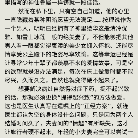
里描写的神仙眷属一样铸就一段佳话。
    然而在私下里，只有空自己知道，他的心里
一直隐藏着某种阴暗愿望无法满足………按理说作为
一个男人，明明已经拥有了神里绫华这般清冷优
雅、如雪山冰莲一般的绝美妻子，不但能够把其他
男人看一眼都觉得亵渎的美少女拥入怀抱、还能尽
情享受公主殿下的艳姿尽享欢愉，这等幸运已经是
让寻常少年十辈子都羡慕不来的爱情故事，可是空
的欲望就是没办法满足，每次在床上做爱时都不能
尽兴，久而久之，自然也就变得硬不起来了。
    想要解决病灶自然得对症下药，提不起兴致
的话，那就必须更换“提得起兴致”的方法做爱，
这也是医生认真写在遗嘱上的“正经方案”，就连
医生都认为空的身体没什么问题，只是因为两个人
结婚时间久了，夫妻间的“情趣”有所缺失，这才
让旅行者硬不起来，年轻的小夫妻完全可以尝试一