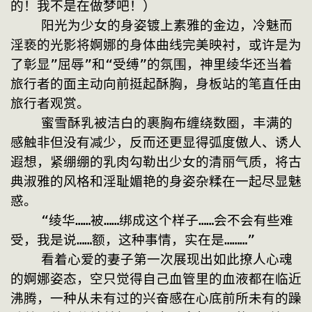
的！我不是在做梦吧！）
    阳光为少女的身姿镀上素雅的金边，冷魅而
淫亵的光影将婀娜的身体曲线完美映衬，或许是为
了彰显”屈辱”和“受缚”的氛围，神里绫华还当着
旅行者的面主动向前挺起酥胸，身板站的笔直任由
旅行者观赏。
    蜜雪酥乳被洁白的裹胸布缠绕数圈，丰满的
感触非但没有减少，反而还更显得弧度傲人、诱人
遐想，紧绷绷的乳肉勾勒出少女的清丽气质，将古
典淑雅的风格和淫耻媚艳的身姿杂糅在一起尽显魅
惑。
    “绫华……被……绑成这个样子……会不会有些难
受，我是说……额，这种事情，实在是………”
    看着心爱的妻子第一次展现出如此撩人心魂
的婀娜姿态，空只觉得自己血管里的血液都在临近
沸腾，一种从未有过的兴奋感在心底前所未有的躁