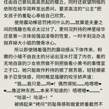
任由自己亵玩高高贲起的樱丘，同时还欲望阴暗的
依附在绫华耳畔发出质问，要求高洁的“公主”把
女孩子的羞耻心奉给自己欣赏。
    使用震动棒惩罚拷问什么的……就算是夫妻之
间的情趣也有点太过分了，更何况矜持的神里绫华
还是第一次体验强迫凌辱的性爱，一时半刻没办法
抛弃掉大小姐的傲骨冰心。
    所以即使随着强烈的震动感从下体传来、粉
嫩的小缝不由自主的分泌出淫水打湿了内衣，羞的
无地自容的少女依然做不到把偷看小黄书的事情宣
之于口。她只能故作矜持的抿了抿芳唇，轻轻绷紧
身子忍受快感，同时略显强硬的咬牙娇声道：
    “我……我只是……呜❤！偶然得知………哈嗯嗯❤
❤……像这种东西……本来不知道的！唔嗯噫❤…………”
    “咕滋~！咕滋~！”
    被绑起来“拷问”的耻辱感和做爱娇羞截然不