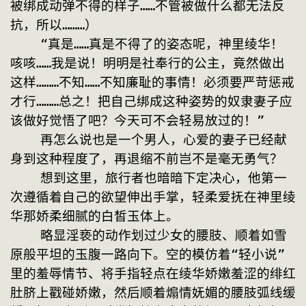
被绑成动弹不得的样子……不管被做什么都无法反
抗，所以………）
    “真是……真是不得了的姿态呢，神里绫华！
咳咳……我是说！明明是社奉行的公主，竟然做出
这样………不知……不知廉耻的事情！必须要严苛惩戒
才行………总之！把自己绑成这种姿势的奴隶妻子应
该做好觉悟了吧？今天可不会轻易放过的！”
    再怎么说也是一个男人，心爱的妻子已经献
身到这种程度了，再退缩不前岂不是毫无勇气？
    想到这里，旅行者也暗暗下定决心，他第一
次遵循着自己的欲望伸出手掌，轻柔爱抚在神里绫
华那娇柔细腻的白皙玉体上。
    略显淫亵的动作划过少女的腰肢、顺着如雪
原般平坦的玉腹一路向下。空的模仿着“轻小说”
里的羞辱情节、将手指轻点在绫华娇嫩羞涩的绯红
肚脐上戳碰娇嫩，然后顺着煽情妩媚的腰肢弧线缓