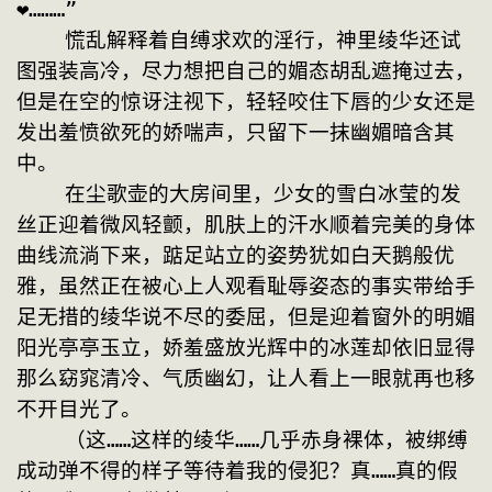
❤………”
    慌乱解释着自缚求欢的淫行，神里绫华还试
图强装高冷，尽力想把自己的媚态胡乱遮掩过去，
但是在空的惊讶注视下，轻轻咬住下唇的少女还是
发出羞愤欲死的娇喘声，只留下一抹幽媚暗含其
中。
    在尘歌壶的大房间里，少女的雪白冰莹的发
丝正迎着微风轻颤，肌肤上的汗水顺着完美的身体
曲线流淌下来，踮足站立的姿势犹如白天鹅般优
雅，虽然正在被心上人观看耻辱姿态的事实带给手
足无措的绫华说不尽的委屈，但是迎着窗外的明媚
阳光亭亭玉立，娇羞盛放光辉中的冰莲却依旧显得
那么窈窕清冷、气质幽幻，让人看上一眼就再也移
不开目光了。
    （这……这样的绫华……几乎赤身裸体，被绑缚
成动弹不得的样子等待着我的侵犯？真……真的假