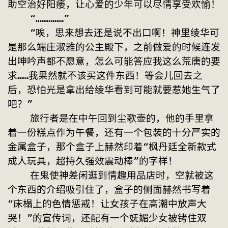
助空治好阳痿，让心爱的少年可以尽情享受欢愉！
    “……………”
    “唉，思来想去还是说不出口啊！神里绫华可
是那么端庄淑雅的公主殿下，之前做爱的时候连发
出呻吟声都不愿意，怎么可能答应我这么荒唐的要
求……我果然就不该买这件东西！等会儿回去之
后，恐怕光是拿出给绫华看到可能就要惹她生气了
吧？”
    旅行者是在中午回到尘歌壶的，他的手里拿
着一份糕点作为午餐，还有一个包装的十分严实的
金属盒子，那个盒子上赫然印着“枫丹廷全新款式
成人玩具，超持久强效震动棒”的字样！
    在鬼使神差闲逛到情趣用品店时，空就被这
个东西的介绍吸引住了，盒子的侧面赫然书写着
“床榻上的色情惩戒！让女孩子在高潮中放声大
哭！”的宣传词，还配有一个妩媚少女被铐住双