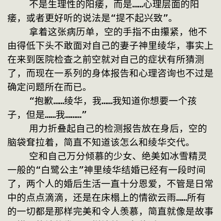
    不是生理性的阳痿，而是……心理层面的阳
痿，或者更好听的说法是“提不起兴致”。
    拿着这张病历单，空的手指不由攥紧，他不
由得低下头不敢面对自己的妻子神里绫华，事实上
在来到医院检查之前空就对自己的症状有所猜测
了，而现在一系列的身体报告和心理咨询也不过是
确定问题所在而已。
    “抱歉……绫华，我……我知道你想要一个孩
子，但是……我………”
    用力折叠起自己的检测报告放在身后，空的
脑袋耷拉着，简直不知道该怎么和绫华交代。
    空和自己万分倾慕的少女、绝美如冰雪精灵
一般的“白鹭公主”神里绫华结婚已经有一段时间
了，两个人的婚后生活一直十分恩爱，不管是日常
中的点点滴滴，还是在床榻上的情欲云雨……所有
的一切都是那样完美和令人羡慕，简直就像是故事