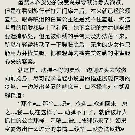
    虽然内心深处的决意总是要献给爱人饱览，
但是在看到旅行者打开门扉之后，本来就已经脸颊
羞红、眼眸噙泪的白鹭公主还是熬不住羞耻、纯洁
若雪的肌肤都染上了红霞，她下意识的左右侧身想
要遮掩私处，但是被绑缚的手臂又没办法落下来。
所以在轻盈扭动了一下腰肢之后，无助的少女也只
能用力并拢美腿，把被轻薄内裤完美勾勒的甜蜜腿
心夹的紧紧。
    就这样，动弹不得的灵魂一边侧过头去微微
向前挺身、尽可能学着轻小说里的描述展现撩魂的
冷魅，一边发出苦闷的喘息声，口不择言对空胡乱
解释道：
    “那个❤……那个……嗯❤，欢迎……欢迎回来，总
之……我……现在这样子……动弹不了了，就像被坏人
抓住的公主那样，呼唔……被……被绑起来了！如果
空要做出什么过分的事情……绫华……没办法反抗❤