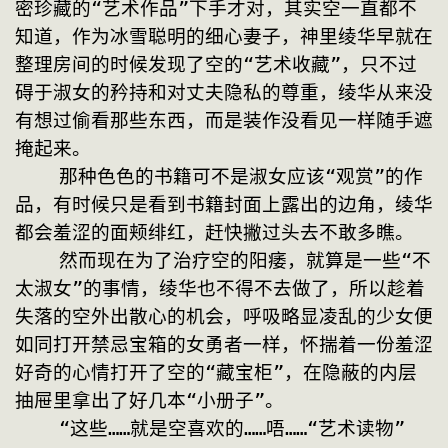
密珍藏的“艺术作品”下手才对，其实空一直都不
知道，作为冰雪聪明的细心妻子，神里绫华早就在
整理房间的时候发现了空的“艺术收藏”，只不过
碍于淑女的矜持和对丈夫隐私的尊重，绫华从来没
有想过偷看那些东西，而是装作没看见一样随手遮
掩起来。
    那种色色的书籍可不是淑女应该“观赏”的作
品，有时候只是看到书籍封面上露出的边角，绫华
都会羞涩的面颊绯红，赶快撇过头去不敢多瞧。
    然而现在为了治疗空的阳痿，就算是一些“不
太淑女”的事情，绫华也不得不去做了，所以趁着
失落的空外出散心的机会，呼吸略显凌乱的少女便
如同打开禁忌宝箱的女勇者一样，怀揣着一份羞涩
好奇的心情打开了空的“藏宝柜”，在隐蔽的内层
抽屉里拿出了好几本“小册子”。
    “这些……就是空喜欢的……唔……“艺术读物”