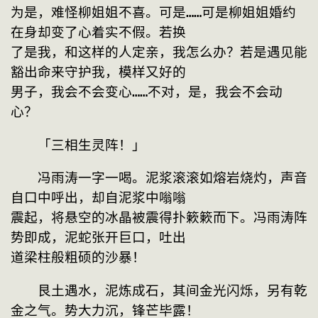
为是，难怪柳姐姐不喜。可是……可是柳姐姐婚约
在身却变了心着实不假。若换
了是我，和这样的人定亲，我怎么办？若是遇见能
豁出命来守护我，模样又好的
男子，我会不会变心……不对，是，我会不会动
心？
　　「三相生灵阵！」
　　冯雨涛一字一喝。泥浆滚滚如熔岩烧灼，声音
自口中呼出，却自泥浆中嗡嗡
震起，将悬空的冰晶被震得扑簌簌而下。冯雨涛阵
势即成，泥蛇张开巨口，吐出
道梁柱般粗硕的沙暴！
　　艮土遇水，泥炼成石，其间金光闪烁，另有乾
金之气。势大力沉，锋芒毕露！