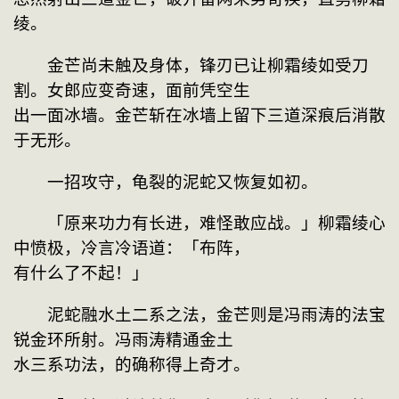
绫。
　　金芒尚未触及身体，锋刃已让柳霜绫如受刀
割。女郎应变奇速，面前凭空生
出一面冰墙。金芒斩在冰墙上留下三道深痕后消散
于无形。
　　一招攻守，龟裂的泥蛇又恢复如初。
　　「原来功力有长进，难怪敢应战。」柳霜绫心
中愤极，冷言冷语道：「布阵，
有什么了不起！」
　　泥蛇融水土二系之法，金芒则是冯雨涛的法宝
锐金环所射。冯雨涛精通金土
水三系功法，的确称得上奇才。