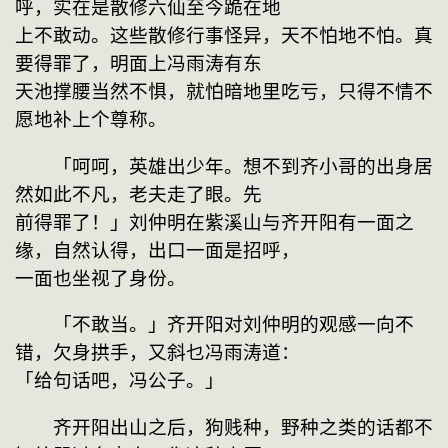
呼，实在是散修六仙至今跪在地
上不敢动。这些散修行事怪异，天不怕地不怕。真
要得罪了，明面上冯雨涛有东
天池撑腰当然不惧，就怕暗地里吃亏，只得不情不
愿地补上个尊称。
　　「呵呵，英雄出少年。想不到齐小哥的出身居
然如此不凡，老夫走了眼。先
前得罪了！」刘仲明在紫溪山与齐开阳有一面之
缘，自然认得，出口一面是招呼，
一面也坐视了身份。
　　「不敢当。」齐开阳对刘仲明的观感一向不
错，欠身拱手，又斜乜冯雨涛道：
「给句话吧，冯公子。」
　　齐开阳出山之后，狗贱种，野种之类的话都不