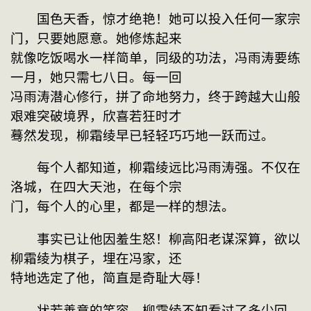
　　国色天香，惊才绝艳！她可以投入任何一家宗
门，只要她愿意。她修炼起来
就像吃饭喝水一样简单，同级的功法，冯雨涛要练
一月，她只需七八日。每一回
冯雨涛潜心修行，拼了命地努力，终于跨越大山般
艰难突破境界，欣喜若狂时才
蓦然发现，柳霜绫早已轻轻巧巧地一跃而过。
　　每个人都知道，柳霜绫远比冯雨涛强。不仅在
洛城，在四大天池，在每个宗
门，每个人的心里，都是一样的想法。
　　事实已让他因羞生怒！柳高阳老谋深算，欲以
柳霜绫为棋子，埋在冯家，还
特地选定了他，简直是奇耻大辱！
　　状若善意的笑容，柳霜绫不知看过了多少回。