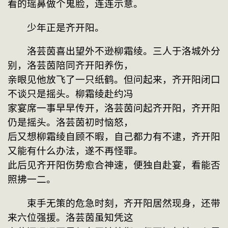
看的瑶鼻做个鬼脸，连连示意。
　　少年正是齐开阳。
　　洛芸茵喜出望外不逊柳霜绫。三人于洛城外分
别，洛芸茵陪同齐开阳养伤，
亲眼见他放飞了一只纸鹤。但问起来，齐开阳闭口
不谈只是摇头。柳霜绫赴约冯
家宴席一事早早传开，洛芸茵问起齐开阳，齐开阳
仍是摇头。洛芸茵初时恼怒，
后又想柳霜绫自顾不暇，自己都力有不逮，齐开阳
又能有什么办法，遂不再怪罪。
此后见齐开阳伤势愈合神速，便独自赴宴，看能否
照拂一二。
　　束手无策的危急时刻，齐开阳居然现身，还带
来六位强援。洛芸茵虽知凭这