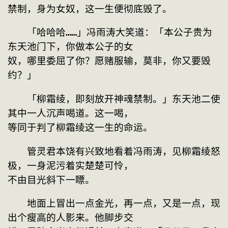
禁制，身为女奴，这一生便彻底毁了。
　　「哈哈哈……」冯雨涛大笑道：「本公子贵为
东天池门下，你做本公子的女
奴，哪里委屈了你？愿赌服输，莫非，你又要毁
约？」
　　「柳霜绫，即刻放开神魂禁制。」东天池二使
其中一人沉声喝道。这一喝，
等同于判了柳霜绫这一生的命运。
　　管灵君本饶有兴致地看着冯雨涛，见柳霜绫怒
极，一身泥污着实楚楚可怜，
不由目光斜下一瞟。
　　地面上冒出一点金光，再一点，又是一点，现
出个瘦高的人影来。他脚步交