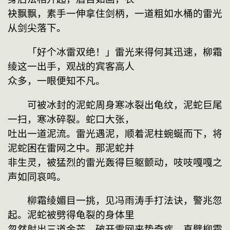
袂飘飘，素手一伸拿住剑柄，一道粗如水桶的雷光
从剑尖落下。
　　「好个冰雷双绝！」雷光来得何其迅速，柳霜
绫这一出手，观战的宾客高人
众多，一眼便知不凡。
　　可被冰封的泥蛇周身寒冰裂出龟纹，泥蛇巨尾
一扫，寒冰碎裂。蛇口大张，
吐出一道泥流。雷光遇泥，顺着泥柱蜿蜒而下，将
泥蛇困在雷网之中。那泥蛇并
非生灵，被猛烈的雷光轰得巨躯颤动，吱吱嘎嘎之
声如同哀鸣。
　　柳霜绫媚目一挑，见冯雨涛手打法诀，警兆忽
起。泥蛇被劈得龟裂的身体里
忽然射出三道金芒，破开雷网来势奇疾，直劈柳霜