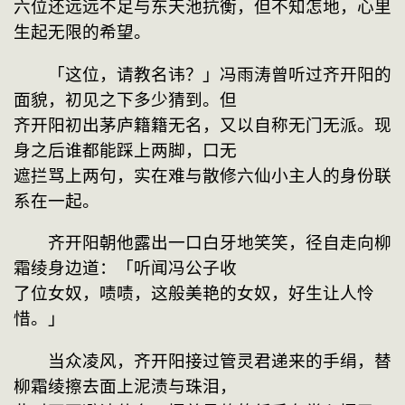
六位还远远不足与东天池抗衡，但不知怎地，心里
生起无限的希望。
　　「这位，请教名讳？」冯雨涛曾听过齐开阳的
面貌，初见之下多少猜到。但
齐开阳初出茅庐籍籍无名，又以自称无门无派。现
身之后谁都能踩上两脚，口无
遮拦骂上两句，实在难与散修六仙小主人的身份联
系在一起。
　　齐开阳朝他露出一口白牙地笑笑，径自走向柳
霜绫身边道：「听闻冯公子收
了位女奴，啧啧，这般美艳的女奴，好生让人怜
惜。」
　　当众凌风，齐开阳接过管灵君递来的手绢，替
柳霜绫擦去面上泥渍与珠泪，