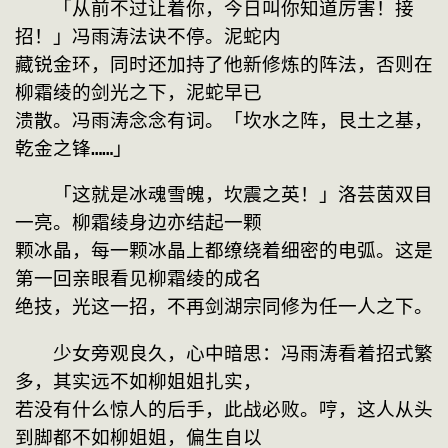
　　「从前不过让着你，今日叫你知道厉害！接
招！」冯雨涛法诀不停。泥蛇内
藏锐金环，同时还加持了他新修炼的阵法，否则在
柳霜绫的剑光之下，泥蛇早已
溃散。冯雨涛念念有词。「坎水之阵，艮土之基，
乾金之锋……」
　　「这就是冰魂雪魄，坎震之英！」洛芸茵双目
一亮。柳霜绫身边亦结起一颗
颗冰晶，每一颗冰晶上都缭绕着细密的电弧。这是
第一回亲眼看见柳霜绫的成名
绝技，光这一招，不再剑湖宗同修为任一人之下。
　　少女旁观良久，心中暗思：冯雨涛看着招式繁
多，其实远不如柳姐姐扎实，
若没有什么惊人的后手，此战必败。哼，这人从头
到脚都不如柳姐姐，偏生自以