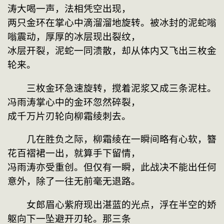
涛大喝一声，法相凭空出现，
两只金环在掌心中滴溜溜地旋转。被冰封的泥蛇嗡
嗡震动，厚厚的冰层现出裂纹，
冰层开裂，泥蛇一同溃散，却从体内又飞出三枚金
轮来。
　　三枚金环急速旋转，搅着泥浆又成三条泥柱。
冯雨涛掌心中的金环忽然碎裂，
成千万片刃轮向柳霜绫刺去。
　　几在胜负之际，柳霜绫在一瞬间略有心软，簪
花百褶裙一出，就算手下留情，
冯雨涛亦受重创。但仅有一瞬，此战决不能出任何
意外，除了一往无前毫无退路。
　　女郎眉心紫府现出湛蓝的光点，浮在半空的娇
躯向下一坠避开刃轮。那三条