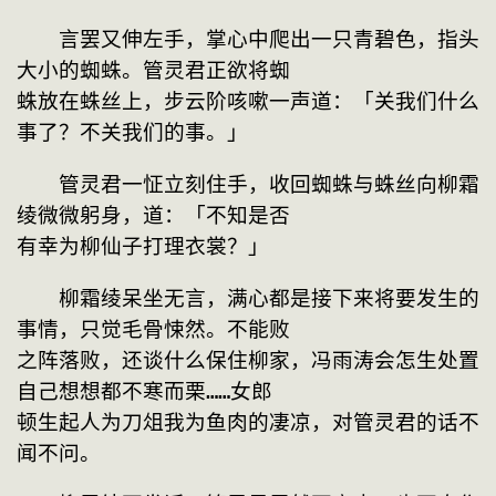
　　言罢又伸左手，掌心中爬出一只青碧色，指头
大小的蜘蛛。管灵君正欲将蜘
蛛放在蛛丝上，步云阶咳嗽一声道：「关我们什么
事了？不关我们的事。」
　　管灵君一怔立刻住手，收回蜘蛛与蛛丝向柳霜
绫微微躬身，道：「不知是否
有幸为柳仙子打理衣裳？」
　　柳霜绫呆坐无言，满心都是接下来将要发生的
事情，只觉毛骨悚然。不能败
之阵落败，还谈什么保住柳家，冯雨涛会怎生处置
自己想想都不寒而栗……女郎
顿生起人为刀俎我为鱼肉的凄凉，对管灵君的话不
闻不问。