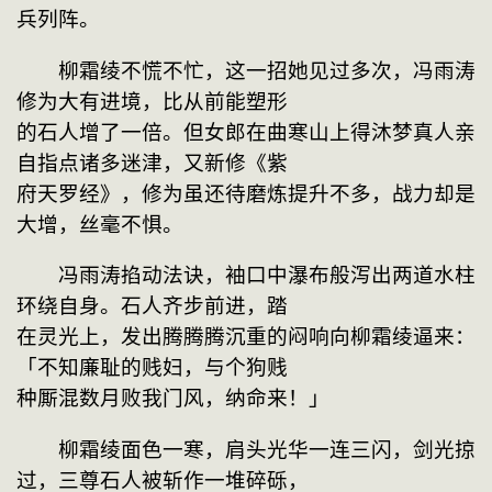
兵列阵。
　　柳霜绫不慌不忙，这一招她见过多次，冯雨涛
修为大有进境，比从前能塑形
的石人增了一倍。但女郎在曲寒山上得沐梦真人亲
自指点诸多迷津，又新修《紫
府天罗经》，修为虽还待磨炼提升不多，战力却是
大增，丝毫不惧。
　　冯雨涛掐动法诀，袖口中瀑布般泻出两道水柱
环绕自身。石人齐步前进，踏
在灵光上，发出腾腾腾沉重的闷响向柳霜绫逼来：
「不知廉耻的贱妇，与个狗贱
种厮混数月败我门风，纳命来！」
　　柳霜绫面色一寒，肩头光华一连三闪，剑光掠
过，三尊石人被斩作一堆碎砾，