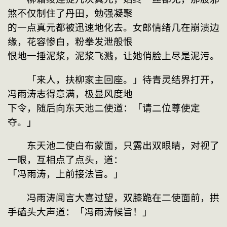
煞不仅制住了丹田，勉强凝聚
的一点真元都被迅速地化去。女郎情绪几在崩溃边
缘，花容惨白，粉拳发泄般恨
恨地一捶泥浆，泥浆飞溅，让她俏脸上尽是泥污。
　　「来人，扶柳家主回座。」待青灵结界打开，
冯雨涛志得意满，极显风度地
下令，随后向东天池二使道：「请二位尊使定
夺。」
　　东天池二使白布蒙面，只露出双眼睛，对视了
一眼，互相点了点头，道：
「冯雨涛，上前接法旨。」
　　冯雨涛闻言大喜过望，双膝跪在二使面前，拱
手磕头大声道：「冯雨涛候旨！」