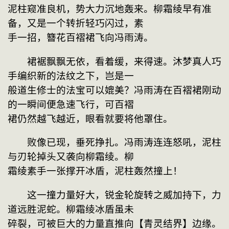
泥柱窥准良机，势大力沉地轰来。柳霜绫早有准
备，又是一个转折轻巧闪过，素
手一招，簪花百褶裙飞向冯雨涛。
　　裙裾飘飘无依，看着缓，来得速。沐梦真人巧
手编织新的法纹之下，岂是一
般道生修士的法宝可以媲美？冯雨涛在百褶裙刚动
的一瞬间便急速飞行，可百褶
裙仍然越飞越近，眼看就要将他罩住。
　　败像已现，垂死挣扎。冯雨涛连连怒吼，泥柱
与刃轮掉头又袭向柳霜绫。柳
霜绫素手一张撑开冰盾，泥柱轰然撞上！
　　这一撞力量好大，锐金轮旋转之威加持下，力
道远胜泥蛇。柳霜绫冰盾虽未
碎裂，可被巨大的力量直推向【青灵结界】边缘。