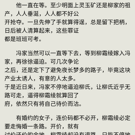
　　他一直在等。至少明面上灵玉矿还是柳家的祖
产，人人垂涎，人人都不好公
开抢夺。一旦先伸了手就算得逞，总是留下把柄，
日后被人清算起来，这些罪证
都是班班可考。
　　冯家当然可以一直等下去，等到柳霜绫嫁入冯
家，再徐徐逼迫。可几次争论
之后，还是定下了避免夜长梦多的路子，毕竟这块
产业太诱人，有意的人太多。
于是近日来，冯家不停地逼迫柳氏，让柳氏近乎无
路可走，逼得柳霜绫就算回了
府，依然只有将自己待价而沽。
　　有婚约的女子，连价码都不必开，柳霜绫必定
要走悔婚一条路。开价，就有
讨价还价的余地，柳霜绫却没有退路，只能不停地