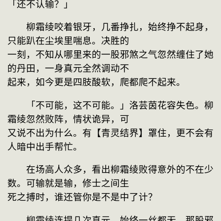
「还不认输？」
　　柳霜绫咬着银牙，几番挣扎，始终挣不起身，
只能趴在尘埃里喘息。决胜的
一刻，不知从哪里来的一股邪煞之气忽然缠住了她
的丹田，一身真元全然调动不
起来，如今更是四肢酸软，爬都爬不起来。
　　「不可能，这不可能。」洛芸茵花容失色。柳
霜绫忽然败阵，情状诡异，可
又说不出为什么。有【青灵结界】罩住，更不会有
人暗中出手帮忙。
　　在场高人众多，看出柳霜绫败得意外的不在少
数。可输就是输，修士之间生
死之搏时，谁还管你是不是中了计？
　　柳霜绫连提几次真元，始终一丝都无，那股邪