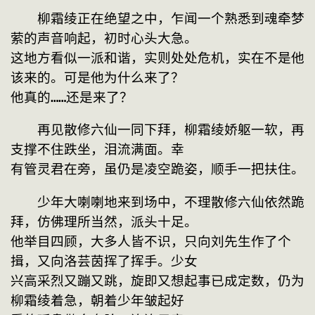
　　柳霜绫正在绝望之中，乍闻一个熟悉到魂牵梦
萦的声音响起，初时心头大急。
这地方看似一派和谐，实则处处危机，实在不是他
该来的。可是他为什么来了？
他真的……还是来了？
　　再见散修六仙一同下拜，柳霜绫娇躯一软，再
支撑不住跌坐，泪流满面。幸
有管灵君在旁，虽仍是凌空跪姿，顺手一把扶住。
　　少年大喇喇地来到场中，不理散修六仙依然跪
拜，仿佛理所当然，派头十足。
他举目四顾，大多人皆不识，只向刘先生作了个
揖，又向洛芸茵挥了挥手。少女
兴高采烈又蹦又跳，旋即又想起事已成定数，仍为
柳霜绫着急，朝着少年皱起好