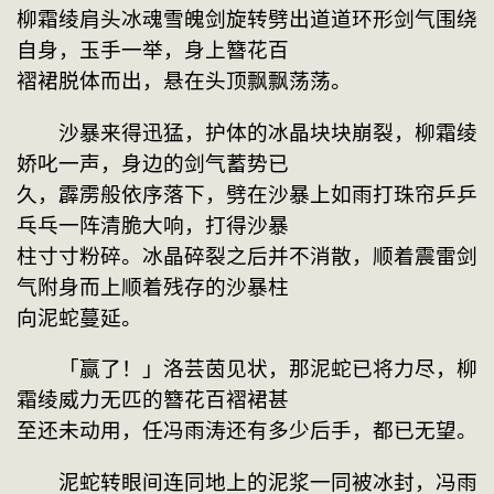
柳霜绫肩头冰魂雪魄剑旋转劈出道道环形剑气围绕
自身，玉手一举，身上簪花百
褶裙脱体而出，悬在头顶飘飘荡荡。
　　沙暴来得迅猛，护体的冰晶块块崩裂，柳霜绫
娇叱一声，身边的剑气蓄势已
久，霹雳般依序落下，劈在沙暴上如雨打珠帘乒乒
乓乓一阵清脆大响，打得沙暴
柱寸寸粉碎。冰晶碎裂之后并不消散，顺着震雷剑
气附身而上顺着残存的沙暴柱
向泥蛇蔓延。
　　「赢了！」洛芸茵见状，那泥蛇已将力尽，柳
霜绫威力无匹的簪花百褶裙甚
至还未动用，任冯雨涛还有多少后手，都已无望。
　　泥蛇转眼间连同地上的泥浆一同被冰封，冯雨