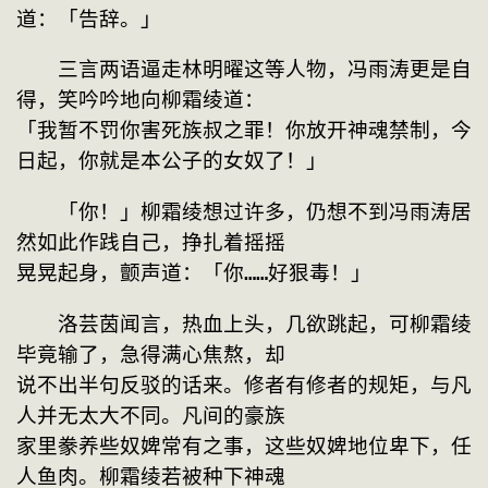
道：「告辞。」
　　三言两语逼走林明曜这等人物，冯雨涛更是自
得，笑吟吟地向柳霜绫道：
「我暂不罚你害死族叔之罪！你放开神魂禁制，今
日起，你就是本公子的女奴了！」
　　「你！」柳霜绫想过许多，仍想不到冯雨涛居
然如此作践自己，挣扎着摇摇
晃晃起身，颤声道：「你……好狠毒！」
　　洛芸茵闻言，热血上头，几欲跳起，可柳霜绫
毕竟输了，急得满心焦熬，却
说不出半句反驳的话来。修者有修者的规矩，与凡
人并无太大不同。凡间的豪族
家里豢养些奴婢常有之事，这些奴婢地位卑下，任
人鱼肉。柳霜绫若被种下神魂