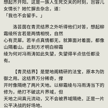
想起齐开阳。这是一族人生死交关的时刻，岂容儿
女情长？她忙摒去杂念，道：
「我也不会留手。」
　　洛芸茵在青灵结界之外听得他们对答，想起柳
霜绫所言若是两情相悦，自然
心有灵犀。若半点真情都无，就算面对着面，都像
山隔着山。此刻方才明白柳霜
绫为何对冯雨涛如此失望，失望得半点信任都没
有。
　　【青灵结界】是楚地阁精研的法宝，原本为防
御之用。这结界万分稀奇，撑
开时像隔绝了两片天地。以柳霜绫与冯雨涛当下的
修为，绝打不破这片界域，但
天地之间真元流动，又不会被界域隔绝，正是一片
公平决战的好场地。