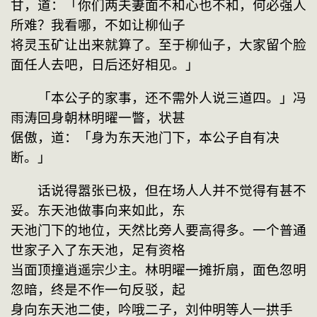
甘，道：「你们两夫妻面不和心也不和，何必强人
所难？我看哪，不如让柳仙子
将灵玉矿让出来就算了。至于柳仙子，大家留个脸
面任人去吧，日后还好相见。」
　　「本公子的家事，还不需外人说三道四。」冯
雨涛回身朝林明曜一瞥，状甚
倨傲，道：「身为东天池门下，本公子自有决
断。」
　　话说得嚣张已极，但在场人人并不觉得有甚不
妥。东天池做事向来如此，东
天池门下的地位，天然比旁人要高得多。一个普通
世家子入了东天池，足有资格
当面顶撞逍遥宗少主。林明曜一摊折扇，面色忽明
忽暗，终是不作一句反驳，起
身向东天池二使，吟哦二子，刘仲明等人一拱手