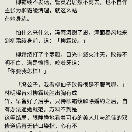
　　柳霜绫不发话，管灵君居然不离去，也不自作
主张为柳霜绫清理，就这么站
在她身边。
　　怕什么来什么，冯雨涛谢了恩，满面春风地来
到柳霜绫身前，道：「柳霜绫。」
　　柳霜绫打了个寒颤，目光中怒火冲天，败得不
明不白，满是愤恨，咬着牙道：
「你要我怎样！」
　　「冯公子，我看柳仙子败得很是不服气哪。」
林明曜曾对柳霜绫胜出胸有成
竹，早备好了后手，只待柳霜绫解除婚约之后，自
有办法逼她就范。万料不到是
这等结局，眼睁睁地看着可心的美人儿与绝佳的双
修道侣再无借口染指，心有不