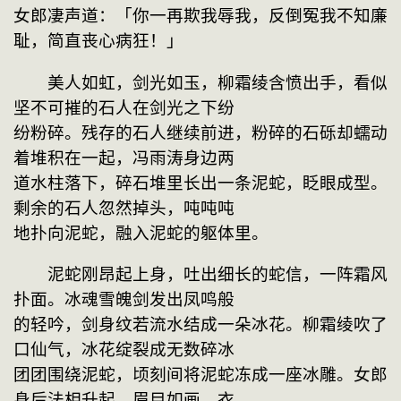
女郎凄声道：「你一再欺我辱我，反倒冤我不知廉
耻，简直丧心病狂！」
　　美人如虹，剑光如玉，柳霜绫含愤出手，看似
坚不可摧的石人在剑光之下纷
纷粉碎。残存的石人继续前进，粉碎的石砾却蠕动
着堆积在一起，冯雨涛身边两
道水柱落下，碎石堆里长出一条泥蛇，眨眼成型。
剩余的石人忽然掉头，吨吨吨
地扑向泥蛇，融入泥蛇的躯体里。
　　泥蛇刚昂起上身，吐出细长的蛇信，一阵霜风
扑面。冰魂雪魄剑发出凤鸣般
的轻吟，剑身纹若流水结成一朵冰花。柳霜绫吹了
口仙气，冰花绽裂成无数碎冰
团团围绕泥蛇，顷刻间将泥蛇冻成一座冰雕。女郎
身后法相升起，眉目如画，衣