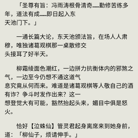
　　「圣尊有旨：冯雨涛根骨清奇……勤修苦练多
年，道法有成……即日起入东
天池门下。」
　　一通长篇大论，东天池颁法旨，在场人人肃
穆，唯独诸葛观棋那一桌散修交
头接耳了好半天。
　　柳霜绫面色潮红，一边拼力抗衡体内的邪煞之
气，一边至今仍想不通这道气
息究竟从何而来。难道是诸葛观棋等人敬自己的酒
有诈？争斗时发作出来？这一
想登觉大有可能，豁然抬起头来，媚目中俱是怒
火。
　　恰好【泣蛛仙】管灵君起身离席来到她身前，
道：「柳仙子，烦请伸手。」