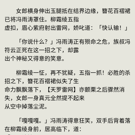
　　女郎横身伸出玉腿抵在结界边缘，簪花百褶裙
已将冯雨涛罩住。柳霜绫五指
虚扣，眉心紫府射出雷网，娇叱道：「快认输！」
　　「你说什么？」冯雨涛正有殒命之危，族叔冯
符云正死在这一招之下，却露
出个神秘又得意的笑意。
　　柳霜绫一怔，再不犹疑，五指一抓！必胜的杀
招之下，簪花百褶裙似失了生
命力飘飘落下，【天罗雷网】亦颤栗之后骤然消
失，女郎一身真元全然提不起来
从空中掉落尘泥。
　　「嘎嘎嘎。」冯雨涛得意狂笑，双手后背着落
在柳霜绫身前，居高临下，道：