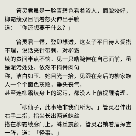
　　管灵君虽是一脸青碧色看着渗人，面貌姣好，
柳霜绫双目喷着怒火伸出手腕
道：「你还想要干什么？」
　　管灵君一愕，登即想透，这女子平日待人爱搭
不理，说话夹针带刺，对柳霜
绫的责问半点不恼。见一只皓腕伸在自己面前，虽
是泥污处处，依然不掩骨肉匀
称，洁白如玉。她目光一抬，见跟在身后的柳家族
人一个个面色灰败，垂头丧气，
甚至连柳霜绫身上的泥污，都没人上前提醒清理。
　　「柳仙子，此事绝非我们所为。」管灵君伸出
右手二指，指尖长出两道蛛丝
搭在柳霜绫脉门上。蛛丝震颤，管灵君锁着眉探查
一阵，道：「怪事。」