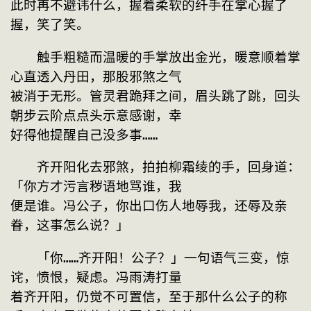
此时再不避讳什么，握着柔软的纤手在掌心握了
握，笑了笑。
　　触手粗糙而温暖的手掌放出金光，暖意顺着掌
心直透入丹田，那股邪煞之气
被消于无形。管灵君跪拜之间，眉头跳了跳，回头
朝步云阶点点头示意感谢，幸
好得他提醒自己没多事……
　　齐开阳化去邪煞，拍拍柳霜绫的手，回身道：
「你方才污言秽语地骂谁，我
便是谁。冯公子，你出口伤人地辱我，还辱及亲
眷，这事怎么说？」
　　「你……齐开阳！公子？」一句语气三变，惊
诧，愤恨，疑虑。冯雨涛打量
着齐开阳，仍觉不可置信，至于那什么公子的称