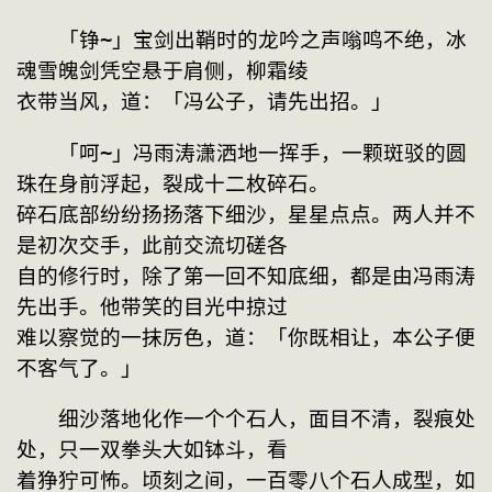
　　「铮~」宝剑出鞘时的龙吟之声嗡鸣不绝，冰
魂雪魄剑凭空悬于肩侧，柳霜绫
衣带当风，道：「冯公子，请先出招。」
　　「呵~」冯雨涛潇洒地一挥手，一颗斑驳的圆
珠在身前浮起，裂成十二枚碎石。
碎石底部纷纷扬扬落下细沙，星星点点。两人并不
是初次交手，此前交流切磋各
自的修行时，除了第一回不知底细，都是由冯雨涛
先出手。他带笑的目光中掠过
难以察觉的一抹厉色，道：「你既相让，本公子便
不客气了。」
　　细沙落地化作一个个石人，面目不清，裂痕处
处，只一双拳头大如钵斗，看
着狰狞可怖。顷刻之间，一百零八个石人成型，如