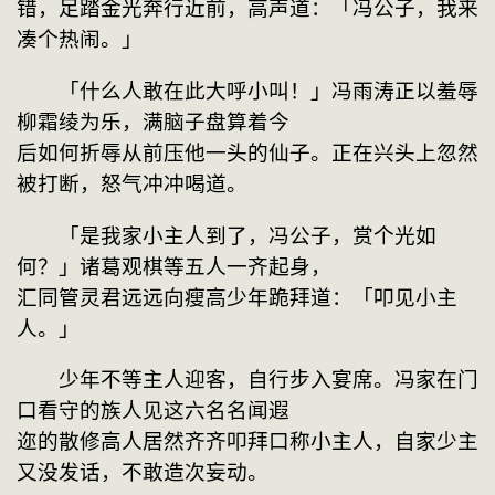
错，足踏金光奔行近前，高声道：「冯公子，我来
凑个热闹。」
　　「什么人敢在此大呼小叫！」冯雨涛正以羞辱
柳霜绫为乐，满脑子盘算着今
后如何折辱从前压他一头的仙子。正在兴头上忽然
被打断，怒气冲冲喝道。
　　「是我家小主人到了，冯公子，赏个光如
何？」诸葛观棋等五人一齐起身，
汇同管灵君远远向瘦高少年跪拜道：「叩见小主
人。」
　　少年不等主人迎客，自行步入宴席。冯家在门
口看守的族人见这六名名闻遐
迩的散修高人居然齐齐叩拜口称小主人，自家少主
又没发话，不敢造次妄动。