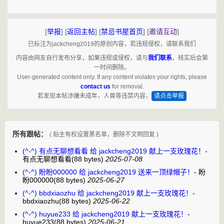
[
举报
]
[
返回主帖
]
[
禁忌书屋首页
]
[
邀请互动
]
已标注为jackcheng2019的原创内容，若违规侵权，请联系我们
内容由网友自行发布分享，如果违规或侵权，请与
我们联系
，核实后会第
一时间删除。
User-generated content only. If any content violates your rights, please
contact us
for removal.
若发现本帖涉嫌未成年，人兽等违禁内容，
请点击举报
所有跟帖：
( 贴主有权设置黑名单，删除不文明回复 )
(^-^) 有点无聊想看看 给 jackcheng2019 献上一支玫瑰花！
-
有点无聊想看看
(88 bytes)
2025-07-08
(^-^) 盼盼000000 给 jackcheng2019 送来一顶绿帽子！
-
盼
盼000000
(88 bytes)
2025-06-27
(^-^) bbdxiaozhu 给 jackcheng2019 献上一支玫瑰花！
-
bbdxiaozhu
(88 bytes)
2025-06-22
(^-^) huyue233 给 jackcheng2019 献上一支玫瑰花！
-
huyue233
(88 bytes)
2025-06-21