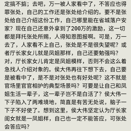
定搞不掂；去吧，万一被人家看中了，不答应也得
罪张处，自己的工作还是张处给介绍的。要不是张
处给自己介绍这份工作，自己哪里能在省城落户安
家？现在自己还意外拿到了200万的激励，这一切
都是拜托张处所赐，人得知恩图报啊。可是，万一
去了，人家看不上自己，张处是不是很失望呢？或
者厅长家女儿就是凤姐那样，自己还要勉强吗？
对，厅长家女儿肯定是凤姐模样，否则不会这么着
急找人介绍对象的。侯大伟再往下想下去，自己要
是被看中了，是不是对张处也有好处呢？这不就是
官场里官官相护的典型场景吗？可要是让自己和凤
姐生活一辈子，这一辈子岂不是白活了？侯大伟一
下子陷入了两难境地，简直是有苦无处说，脑子一
下子不好使了。想到这里，侯大伟坚定认为厅长家
闺女就是一凤姐样，自己也一定不能答应，可张处
会答应吗？