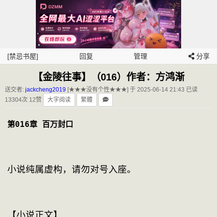
[禁忌书屋]
回复
管理
分享
【金陵往事】（016）作者：方鸿渐
送交者:
jackcheng2019
[★★★没有个性★★★] 于 2025-06-14 21:43
已读
13304次 12赞
大字阅读
繁體
第016章 百万封口
小说纯属虚构，请勿对号入座。
【小说正文】