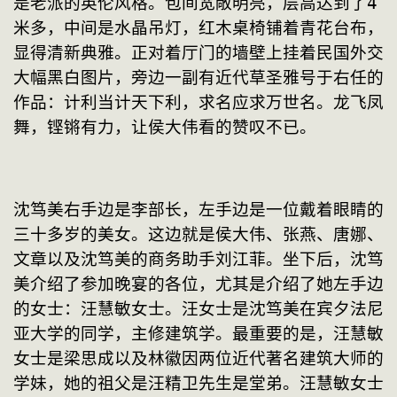
是老派的英伦风格。包间宽敞明亮，层高达到了4
米多，中间是水晶吊灯，红木桌椅铺着青花台布，
显得清新典雅。正对着厅门的墙壁上挂着民国外交
大幅黑白图片，旁边一副有近代草圣雅号于右任的
作品：计利当计天下利，求名应求万世名。龙飞凤
舞，铿锵有力，让侯大伟看的赞叹不已。
沈笃美右手边是李部长，左手边是一位戴着眼睛的
三十多岁的美女。这边就是侯大伟、张燕、唐娜、
文章以及沈笃美的商务助手刘江菲。坐下后，沈笃
美介绍了参加晚宴的各位，尤其是介绍了她左手边
的女士：汪慧敏女士。汪女士是沈笃美在宾夕法尼
亚大学的同学，主修建筑学。最重要的是，汪慧敏
女士是梁思成以及林徽因两位近代著名建筑大师的
学妹，她的祖父是汪精卫先生是堂弟。汪慧敏女士