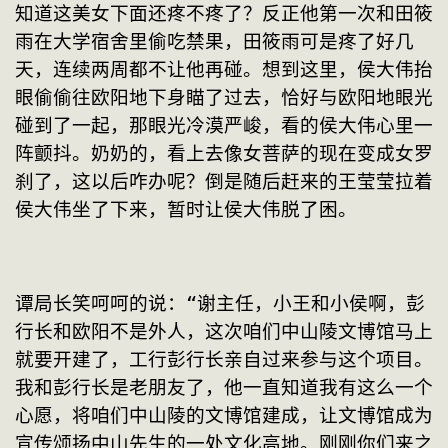
知道这美女下面还疼不疼了？反正他第一次和田筱
雨在大学宿舍里偷吃禁果，田筱雨可是疼了好几
天，连续两周都不让他再碰。想到这里，侯大伟抬
眼偷偷往欧阳地下身瞄了过去，恰好与欧阳地眼光
碰到了一起，那眼光冷漠严峻，看的侯大伟心里一
阵颤抖。奶奶的，看上去像女菩萨的现在变成女罗
刹了，这以后咋办呢？倒是随后赶来的王莹莹拉着
侯大伟坐了下来，暂时让侯大伟脱了困。
谭局长笑呵呵的说：“谢主任，小王和小侯啊，彭
行长和欧阳不是外人，这次咱们中山陵文博馆马上
就要开建了，工行彭行长亲自过来参与这个项目。
我和彭行长是老朋友了，他一直知道我有这么一个
心愿，将咱们中山陵的文博馆建成，让文博馆成为
宣传颂扬中山先生的一处文化高地。刚刚你们来之