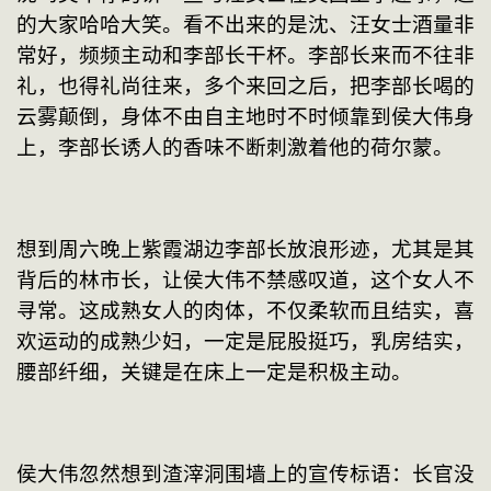
的大家哈哈大笑。看不出来的是沈、汪女士酒量非
常好，频频主动和李部长干杯。李部长来而不往非
礼，也得礼尚往来，多个来回之后，把李部长喝的
云雾颠倒，身体不由自主地时不时倾靠到侯大伟身
上，李部长诱人的香味不断刺激着他的荷尔蒙。
想到周六晚上紫霞湖边李部长放浪形迹，尤其是其
背后的林市长，让侯大伟不禁感叹道，这个女人不
寻常。这成熟女人的肉体，不仅柔软而且结实，喜
欢运动的成熟少妇，一定是屁股挺巧，乳房结实，
腰部纤细，关键是在床上一定是积极主动。
侯大伟忽然想到渣滓洞围墙上的宣传标语：长官没