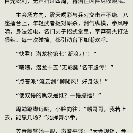
目光锐利，无声扫过四周，将潜在凶险尽收眼底。
　　主会场方向，震天喝彩与兵刃交击声不绝。八
座擂台上，年轻武者捉对厮杀，剑气纵横，拳风呼
啸，身法如电。名门弟子招式堂皇，草莽豪杰打法
狠辣。每一次碰撞，都引动台下如潮欢呼。
　　“快看！潜龙榜第七‘断浪刀’！”
　　“啧啧，潜龙十五‘无影腿’名不虚传！”
　　“点苍派‘流云剑’柳随风！好身法！”
　　“使双锤的黑汉是谁？一锤撼擂！”
　　周勉踮脚远眺，小脸向往：“麟哥哥，我若上
去，能赢几场？”她挥舞小拳。
　　姜青麟瞥她一眼，声音平淡：“大会规矩，骨