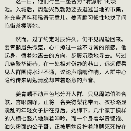
　　这一日，他们行至一座名为“清源府”的城
池。入城后，周勉兴致勃勃要去逛逛当地的市集，
补充些调料和稀奇玩意儿。姜青麟习惯性地找了间
临街茶楼等她。
　　然而，过了约定时辰许久，仍不见周勉回来。
姜青麟眉头微蹙，心中掠过一丝不寻常的预感。他
起身，循着她离去的方向，步履沉稳地寻去。转过
几条繁华街巷，在一处相对僻静的巷口，远远便看
见人群围得水泄不通，议论声嗡嗡作响，人群中心
隐约传来周勉清脆却带着怒意的声音。
　　姜青麟不动声色地分开人群。只见周勉俏脸含
煞，杏眼圆睁，正将一名哭得梨花带雨、衣衫略显
凌乱的年轻女子护在身后。她脚下，几个家丁模样
的人横七竖八地躺着呻吟。而一个身着华贵锦袍、
油头粉面的公子哥，正被周勉反拧着胳膊死死按在