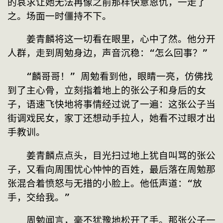
的哀求让她无法再像之前那样快意恩仇，一走了
之。场面一时僵持不下。
　　姜青麟将这一切看在眼里，心中了然。他分开
人群，走到周勉身边，声音沉稳：“怎么回事？”
　　“麟哥哥！” 周勉看到他，眼睛一亮，仿佛找
到了主心骨，立刻指着地上的张公子和身后的女
子，语速飞快地将事情经过说了一遍：这张公子当
街调戏民女，家丁还想动手拉人，她看不过眼才出
手教训。
　　姜青麟点点头，目光扫过地上犹自叫骂的张公
子，又看向周围忧心忡忡的百姓，最后落在周勉那
张混合着愤怒与无措的小脸上。他低声道：“放
手，交给我。”
　　周勉闻言，毫不犹豫地松开了手。那张公子一