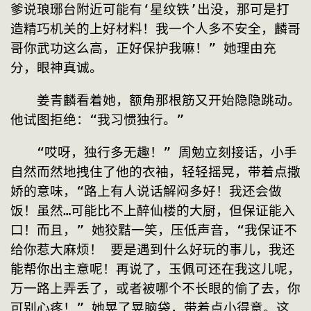
爹说琅琊台附近可能有‘星纹铁’出没，那可是打
造精巧机关的上好材料！我一个人多不安全，麟哥
哥你武功这么高，正好保护我嘛！” 她理由充
分，眼神真诚。
　　姜青麟看着她，额角那根筋又开始隐隐跳动。
他试图拒绝：“我习惯独行。”
　　“哎呀，独行多无趣！” 周勉立刻接话，小手
自然而然地拽住了他的衣袖，轻轻摇晃，带着点撒
娇的意味，“路上有人说话解闷多好！我还会做
饭！虽然…可能比不上醉仙楼的大厨，但保证能入
口！而且，” 她狡黠一笑，压低声音，“我保证不
给你惹大麻烦！ 要是遇到什么好玩的事儿，我还
能帮你出主意呢！再说了，玉佩可还在我这儿呢，
万一路上弄丢了，或者被哪个不长眼的偷了去，你
可别心疼！” 她晃了晃脑袋，带着点小得意。这