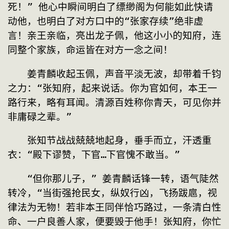
死！” 他心中瞬间明白了缥缈阁为何能如此快请
动他，也明白了对方口中的“张家存续”绝非虚
言！亲王亲临，亮出龙子佩，他这小小的知府，连
同整个家族，命运皆在对方一念之间！
　　姜青麟收起玉佩，声音平淡无波，却带着千钧
之力：“张知府，起来说话。你为官如何，本王一
路行来，略有耳闻。清源百姓称你青天，可见你并
非庸碌之辈。”
　　张知节战战兢兢地起身，垂手而立，汗透重
衣：“殿下谬赞，下官…下官愧不敢当。”
　　“但你那儿子，” 姜青麟话锋一转，语气陡然
转冷，“当街强抢民女，纵奴行凶，飞扬跋扈，视
律法为无物！若非本王同伴恰巧路过，一条清白性
命、一户良善人家，便要毁于他手！张知府，你忙