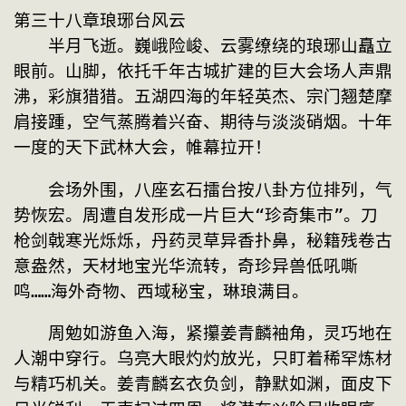
第三十八章琅琊台风云 
　　半月飞逝。巍峨险峻、云雾缭绕的琅琊山矗立
眼前。山脚，依托千年古城扩建的巨大会场人声鼎
沸，彩旗猎猎。五湖四海的年轻英杰、宗门翘楚摩
肩接踵，空气蒸腾着兴奋、期待与淡淡硝烟。十年
一度的天下武林大会，帷幕拉开！
　　会场外围，八座玄石擂台按八卦方位排列，气
势恢宏。周遭自发形成一片巨大“珍奇集市”。刀
枪剑戟寒光烁烁，丹药灵草异香扑鼻，秘籍残卷古
意盎然，天材地宝光华流转，奇珍异兽低吼嘶
鸣……海外奇物、西域秘宝，琳琅满目。
　　周勉如游鱼入海，紧攥姜青麟袖角，灵巧地在
人潮中穿行。乌亮大眼灼灼放光，只盯着稀罕炼材
与精巧机关。姜青麟玄衣负剑，静默如渊，面皮下