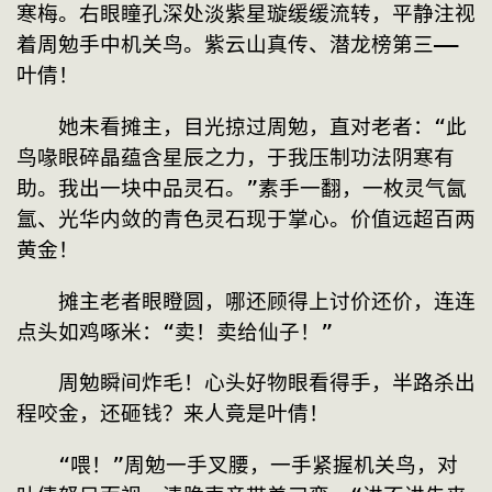
寒梅。右眼瞳孔深处淡紫星璇缓缓流转，平静注视
着周勉手中机关鸟。紫云山真传、潜龙榜第三——
叶倩！
　　她未看摊主，目光掠过周勉，直对老者：“此
鸟喙眼碎晶蕴含星辰之力，于我压制功法阴寒有
助。我出一块中品灵石。”素手一翻，一枚灵气氤
氲、光华内敛的青色灵石现于掌心。价值远超百两
黄金！
　　摊主老者眼瞪圆，哪还顾得上讨价还价，连连
点头如鸡啄米：“卖！卖给仙子！”
　　周勉瞬间炸毛！心头好物眼看得手，半路杀出
程咬金，还砸钱？来人竟是叶倩！
　　“喂！”周勉一手叉腰，一手紧握机关鸟，对