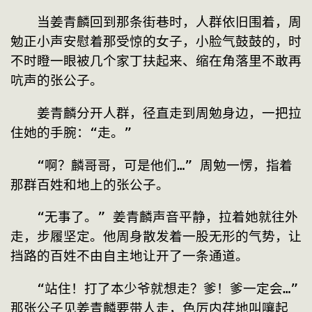
　　当姜青麟回到那条街巷时，人群依旧围着，周
勉正小声安慰着那受惊的女子，小脸气鼓鼓的，时
不时瞪一眼被几个家丁扶起来、缩在角落里不敢再
吭声的张公子。
　　姜青麟分开人群，径直走到周勉身边，一把拉
住她的手腕：“走。”
　　“啊？麟哥哥，可是他们…” 周勉一愣，指着
那群百姓和地上的张公子。
　　“无事了。” 姜青麟声音平静，拉着她就往外
走，步履坚定。他周身散发着一股无形的气势，让
挡路的百姓不由自主地让开了一条通道。
　　“站住！打了本少爷就想走？爹！爹一定会…” 
那张公子见姜青麟要带人走，色厉内荏地叫嚷起