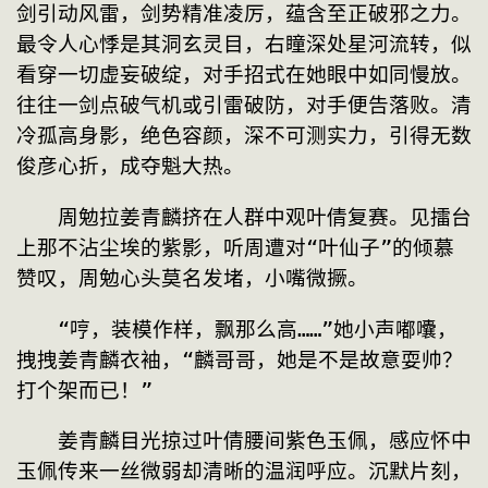
剑引动风雷，剑势精准凌厉，蕴含至正破邪之力。
最令人心悸是其洞玄灵目，右瞳深处星河流转，似
看穿一切虚妄破绽，对手招式在她眼中如同慢放。
往往一剑点破气机或引雷破防，对手便告落败。清
冷孤高身影，绝色容颜，深不可测实力，引得无数
俊彦心折，成夺魁大热。
　　周勉拉姜青麟挤在人群中观叶倩复赛。见擂台
上那不沾尘埃的紫影，听周遭对“叶仙子”的倾慕
赞叹，周勉心头莫名发堵，小嘴微撅。
　　“哼，装模作样，飘那么高……”她小声嘟囔，
拽拽姜青麟衣袖，“麟哥哥，她是不是故意耍帅？
打个架而已！”
　　姜青麟目光掠过叶倩腰间紫色玉佩，感应怀中
玉佩传来一丝微弱却清晰的温润呼应。沉默片刻，