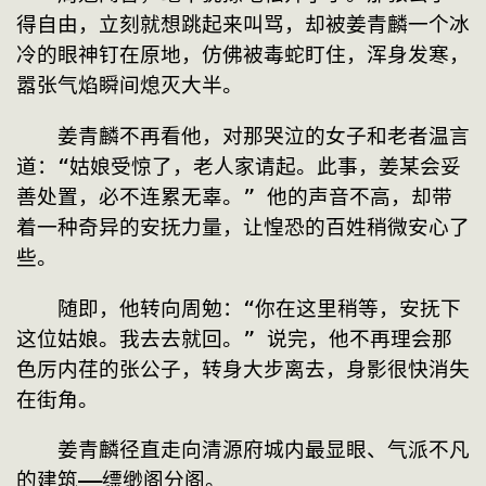
得自由，立刻就想跳起来叫骂，却被姜青麟一个冰
冷的眼神钉在原地，仿佛被毒蛇盯住，浑身发寒，
嚣张气焰瞬间熄灭大半。
　　姜青麟不再看他，对那哭泣的女子和老者温言
道：“姑娘受惊了，老人家请起。此事，姜某会妥
善处置，必不连累无辜。” 他的声音不高，却带
着一种奇异的安抚力量，让惶恐的百姓稍微安心了
些。
　　随即，他转向周勉：“你在这里稍等，安抚下
这位姑娘。我去去就回。” 说完，他不再理会那
色厉内荏的张公子，转身大步离去，身影很快消失
在街角。
　　姜青麟径直走向清源府城内最显眼、气派不凡
的建筑——缥缈阁分阁。