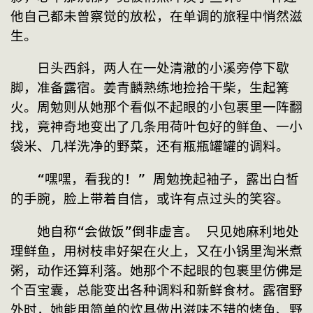
他自己都未曾察觉的放松，在单调的旅程中悄然滋
生。
　　日头西斜，两人在一处清澈的小溪旁停下歇
脚，准备露宿。姜青麟熟练地捡拾干柴，生起篝
火。周勉则从她那个看似不起眼的小包裹里一阵翻
找，竟神奇地变出了几条用荷叶包好的鲜鱼、一小
袋米、几样洗净的野菜，还有瓶瓶罐罐的调料。
　　“嘿嘿，看我的！” 周勉挽起袖子，露出白皙
的手腕，脸上带着自信，或许有点过头的笑容。
　　她自称“会做饭”倒非虚言。 只见她麻利地处
理鲜鱼，用树枝串好架在火上，又在小锅里淘米煮
粥，动作还算利落。她那个不起眼的包裹里仿佛是
个百宝囊，总能变出各种调料和新鲜食材。露宿野
外时，她能用简单的炊具做出滋味不错的烤鱼、野