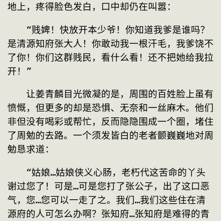
地上，疼得脸色发白，口中却仍在叫嚣：
　　“贱婢！快放开本少爷！你知道我爹是谁吗？
是清源知府张大人！你敢动我一根汗毛，我爹饶不
了你！你们这群贱民，看什么看！还不把她给我拉
开！”
　　让姜青麟目光微凝的是，周围的百姓脸上虽有
愤慨，但更多的却是恐惧、无奈和一丝麻木。他们
非但没有喝彩或帮忙，反而隐隐围成一个圈，堵住
了周勉的去路。一个须发皆白的老者颤巍巍地对周
勉恳求道：
　　“姑娘…姑娘侠义心肠，老朽代这苦命的丫头
谢过您了！可是…可是您打了张公子，出了这口恶
气，您…您可以一走了之。我们…我们这些住在清
源府的人可怎么办啊？张知府…张知府是难得的青