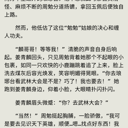
怪、麻烦不断的周勉分道扬镳，拿回玉佩后便独自
上路。
　　然而，他低估了这位“勉勉”姑娘的决心和缠
人功夫。
　　“麟哥哥！等等我！” 清脆的声音自身后响
起。姜青麟回头，只见周勉背着她那个不起眼的小
包裹，如同一只欢快的小鹿蹦跳着追了上来，脸上
洗去煤灰后容光焕发，笑容明媚得晃眼。“你去琅
琊台看武林大会是不是？巧了！我也要去！” 她
跑到姜青麟身边，仰着小脸，大眼睛扑闪扑闪。
　　姜青麟眉头微蹙：“你？去武林大会？”
　　“当然！” 周勉挺起胸脯，一脸骄傲，“我可
是要去见识天下英雄，顺便…嗯…找点好东西！我