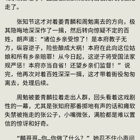
走了。
　　张知节这才对着姜青麟和周勉离去的方向，极
其隐晦地深深作了一揖，然后转向惊疑不定的百
姓，朗声道：“诸位乡亲受惊了！是本府教子无
方，纵容逆子，险些酿成大祸！本府在此向这位姑
娘和所有乡亲赔罪！从今日起，这逆子将受国法家
规严惩！本府亦当自省！还望乡亲们监督！” 说
完，他再次对着百姓深深一揖，这才带着衙役匆匆
离去，处理后续。
　　周勉被姜青麟拉着走出人群，回头看着这戏剧
性的一幕，尤其是张知府那番掷地有声的话和瘫软
失禁被拖走的张公子，小嘴微张，满脸都是难以置
信的惊讶和好奇。
　　“麟哥哥…你…你做了什么？” 她忍不住小声问