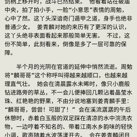
剑柄上移开时，战斗已然结束。 他看着站在破庙
中央，拍了拍小手，一脸“小意思”表情的周勉，
心中了然。这丫头深谙奇门遁甲之道，身手也绝非
普通少女。 姜青麟对她的来历有了更深的认识，
这丫头绝非表面看起来那般简单无害。 不过，这
份不简单，此刻看来，倒像是多了一层可靠的保
障。
　　半个月的光阴在官道的延伸中悄然流逝。周勉
将“麟哥哥”这个称呼叫得越来越顺口，也越来越
理直气壮。 她会在清晨露水未晞时，像只小鹿般
钻进路旁的草丛，不一会儿便捧回几颗沾着晶莹水
珠、红艳艳的野果，不由分说地塞到姜青麟手里：
“麟哥哥，尝尝！可甜了！” 会在溪流潺潺的午后
休憩时，赤着白玉般的双足踩在清凉的水中浣洗衣
物，一边哼着不知名的、带着江南水乡韵味的轻快
小调，歌声随着水波荡漾开去。 会在姜青麟闭目