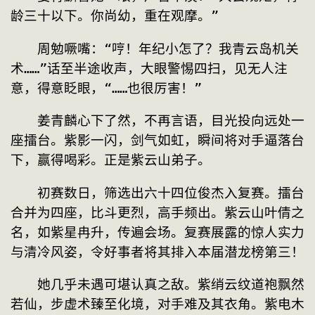
龄三十以下。你尚幼，重在观摩。”
　　周勉噘嘴：“哼！年纪小怎了？我青云岛机关
术……”话至半途收声，大眼警惕四扫，见无人注
意，得意眨眼，“……也很厉害！”
　　姜青麟心下了然，不再言语，目光投向远处一
座擂台。紫影一闪，剑气如虹，瞬间将对手逼落台
下，赢得喝彩。正是紫云山弟子。
　　初赛数日，筛选出六十四位俊杰入复赛。擂台
合并为四座，比斗更烈，高手频出。紫云山叶倩之
名，如紫星冉升，传遍会场。复赛展露的惊人实力
与清冷风姿，令好事者将其排入本届潜龙榜第三！
　　她几乎未遇可堪认真之敌。紫绡云纹道袍飘然
若仙，步虚术臻至化境，对手难及其衣角。紫电木