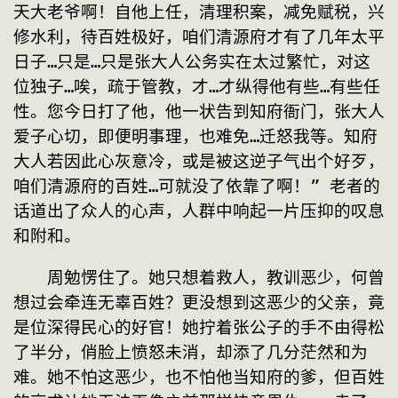
天大老爷啊！自他上任，清理积案，减免赋税，兴
修水利，待百姓极好，咱们清源府才有了几年太平
日子…只是…只是张大人公务实在太过繁忙，对这
位独子…唉，疏于管教，才…才纵得他有些…有些任
性。您今日打了他，他一状告到知府衙门，张大人
爱子心切，即便明事理，也难免…迁怒我等。知府
大人若因此心灰意冷，或是被这逆子气出个好歹，
咱们清源府的百姓…可就没了依靠了啊！” 老者的
话道出了众人的心声，人群中响起一片压抑的叹息
和附和。
　　周勉愣住了。她只想着救人，教训恶少，何曾
想过会牵连无辜百姓？更没想到这恶少的父亲，竟
是位深得民心的好官！她拧着张公子的手不由得松
了半分，俏脸上愤怒未消，却添了几分茫然和为
难。她不怕这恶少，也不怕他当知府的爹，但百姓