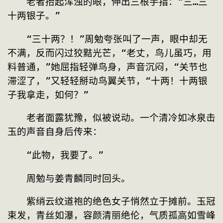
　　老者抬起浑浊的眼，伸出三根手指：“三…三
十两银子。”
　　“三十两？！”周勉夸张叫了一声，眼中却无
不满，反而闪过狡黠光芒，“老丈，鸟儿虽巧，用
料普通，”她屈指轻弹鸟身，声音沉闷，“关节也
滞涩了，”又轻轻掰动鸟翼关节，“十两！十两银
子我拿走，如何？”
　　老者面露犹豫，似被说动。一个清冷如冰泉击
玉的声音自身后传来：
　　“此物，我要了。”
　　周勉与姜青麟同时回头。
　　紫绡云纹道袍的绝色女子悄然立于摊前。玉冠
束发，青丝如瀑，容颜清丽绝伦，气质孤高如雪峰