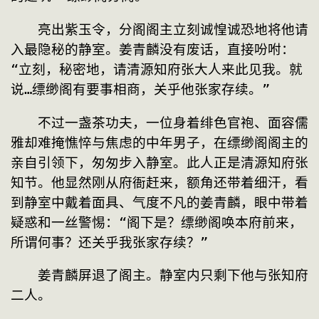
　　亮出紫玉令，分阁阁主立刻诚惶诚恐地将他请
入最隐秘的静室。姜青麟没有废话，直接吩咐：
“立刻，秘密地，请清源知府张大人来此见我。就
说…缥缈阁有要事相商，关乎他张家存续。”
　　不过一盏茶功夫，一位身着绯色官袍、面容儒
雅却难掩憔悴与焦虑的中年男子，在缥缈阁阁主的
亲自引领下，匆匆步入静室。此人正是清源知府张
知节。他显然刚从府衙赶来，额角还带着细汗，看
到静室中戴着面具、气度不凡的姜青麟，眼中带着
疑惑和一丝警惕：“阁下是？缥缈阁唤本府前来，
所谓何事？还关乎我张家存续？”
　　姜青麟屏退了阁主。静室内只剩下他与张知府
二人。