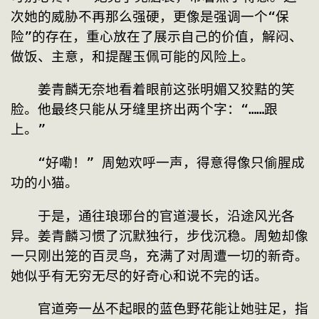
次她的威胁不再那么强硬，更像是强调一个“保
险”的存在，重心放在了展示自己的价值，解闷、
做饭、主意，和提醒玉佩可能的风险上。
　　姜青麟无奈地看着眼前这张明媚又狡黠的笑
脸。他最终只能从牙缝里挤出两个字：“……跟
上。”
　　“好嘞！” 周勉欢呼一声，得意得像只偷腥成
功的小猫。
　　于是，通往琅琊台的官道漫长，沿途风光各
异。姜青麟习惯了沉默独行，步伐沉稳。周勉却像
一只刚出笼的百灵鸟，充满了对周遭一切的新奇。
她似乎有无穷无尽的好奇心和说不完的话。
　　官道旁一丛不起眼的蓝色野花能让她驻足，指