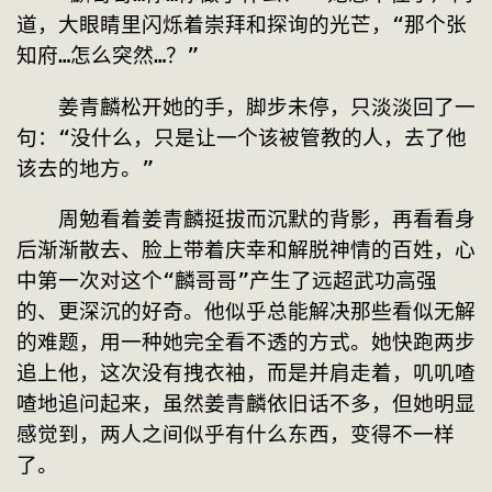
道，大眼睛里闪烁着崇拜和探询的光芒，“那个张
知府…怎么突然…？”
　　姜青麟松开她的手，脚步未停，只淡淡回了一
句：“没什么，只是让一个该被管教的人，去了他
该去的地方。”
　　周勉看着姜青麟挺拔而沉默的背影，再看看身
后渐渐散去、脸上带着庆幸和解脱神情的百姓，心
中第一次对这个“麟哥哥”产生了远超武功高强
的、更深沉的好奇。他似乎总能解决那些看似无解
的难题，用一种她完全看不透的方式。她快跑两步
追上他，这次没有拽衣袖，而是并肩走着，叽叽喳
喳地追问起来，虽然姜青麟依旧话不多，但她明显
感觉到，两人之间似乎有什么东西，变得不一样
了。