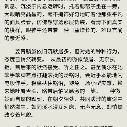
调息、沉浸于内息运转时，托着腮帮子坐在一旁，
大眼睛亮晶晶的，毫不掩饰好奇地盯着他那张平凡
的面具脸看，仿佛想穿透那层伪装，看清下面真实
的模样，眼神中还带着一种日益增长的、难以言喻
的亲近感。
　　姜青麟虽依旧沉默居多，但对她的种种行为，
态度已悄然转变。 从最初的微微皱眉、无奈抗
拒，到后来的默然接受、听之任之。甚至偶尔在她
笨手笨脚差点打翻滚烫的汤锅时，会近乎本能地闪
电般伸手，稳稳扶住锅沿，避免一场小型灾难，换
来她吐着舌头、略带后怕又感激的一笑。 一种微
妙而自然的默契，在朝夕相处、共同跋涉的旅途中
悄然滋生，如同溪水浸润河床，无声无息，却悄然
改变着地貌。