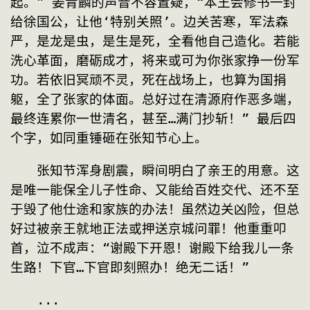
起。” 姜青麟的声音不容置疑，“本王会修书一封
给徐国公，让他‘特别关照’。边关苦寒，军法森
严，是龙是虫，是生是死，全看他自己造化。若能
洗心革面，磨砺成才，将来或可为你张家挣一份军
功。若依旧冥顽不灵，死在战场上，也算为国捐
躯，全了张家的体面。总好过在清源府作恶多端，
最终连累你一世清名，甚至…满门抄斩！” 最后四
个字，如同重锤砸在张知节心上。
　　张知节浑身剧震，瞬间明白了亲王的用意。这
是唯一能保全儿子性命、又能给百姓交代、还不至
于毁了他仕途和家族的办法！虽然边关凶险，但总
好过被亲王就地正法或押送京城问罪！他重重叩
首，泣不成声：“谢殿下开恩！谢殿下给我儿一条
生路！下官…下官即刻照办！绝无二话！”
　　...