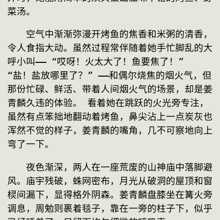
菜汤。
　　空气中渐渐弥漫开烤鱼的焦香和米粥的清香，
令人食指大动。虽然过程常伴随着她手忙脚乱的大
呼小叫—— “哎呀！火太大了！鱼要焦了！” 
“盐！盐放哪里了？” ——和偶尔烧焦的烟火气，但
那份忙碌、鲜活、带着人间烟火气的场景，却是姜
青麟久违的体验。 看着她在跳跃的火光旁专注，
虽然有点笨拙地翻动着烤鱼，鼻尖沾上一点炭灰也
浑然不觉的样子，姜青麟的嘴角，几不可察地向上
弯了一下。
　　夜色渐深，两人在一座荒废的山神庙中落脚避
风。庙宇残破，蛛网密布，月光从破洞的屋顶和窗
棂间漏下，显得格外阴森。姜青麟盘膝坐在篝火旁
调息，周勉则裹着毯子，靠在一旁的柱子下，似乎