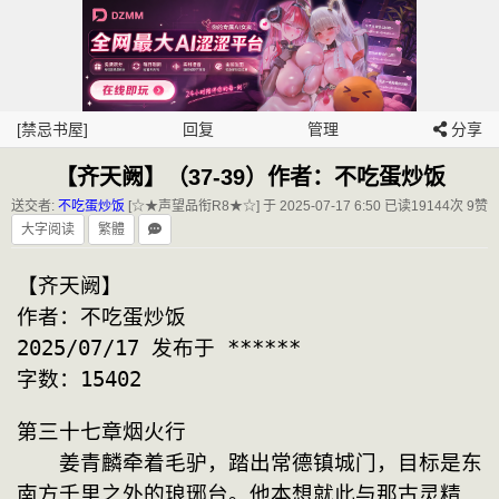
[禁忌书屋]
回复
管理
分享
【齐天阙】（37-39）作者：不吃蛋炒饭
送交者:
不吃蛋炒饭
[☆★声望品衔R8★☆] 于 2025-07-17 6:50
已读19144次 9赞
大字阅读
繁體
【齐天阙】
作者：不吃蛋炒饭
2025/07/17 发布于 ******
字数：15402
第三十七章烟火行 
　　姜青麟牵着毛驴，踏出常德镇城门，目标是东
南方千里之外的琅琊台。他本想就此与那古灵精