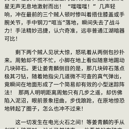
星无声无息地激射而出！ “嗤嗤嗤！” 几声轻
响，冲在最前的三个贼人顿时惨叫着捂住膝盖或手
腕关节，手中钢刀“哐当”落地，瞬间失去了战斗
力！手法精妙迅捷，认穴奇准，远非普通江湖暗器
可比！
　　剩下两个贼人见状大惊，怒吼着从两侧包抄扑
来。周勉却不慌不忙，小脚在地上看似随意地踢动
几块碎石。更让姜青麟侧目的是，那几块碎石落点
极其刁钻，随着她指尖几道微不可查的真气弹出，
竟瞬间在地面形成了一个简易却有效的小型迷踪阵
法！ 那两人明明距离周勉只有几步之遥，却仿佛
陷入泥沼，眼前景象扭曲，步伐踉跄，在原地惊恐
地转起了圈子，怎么也冲不过来！
　　这一切发生在电光火石之间！等姜青麟的手从