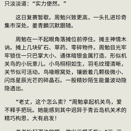
只淡淡道：“实力使然。”
　　这日复赛暂歇。周勉兴致更高，一头扎进珍奇
集市深处。姜青麟沉默跟随。
　　周勉在一不起眼角落摊位前停住。摊主神情木
讷。摊上几块矿石、草药、零碎物件。周勉目光牢
牢锁住一只巴掌大小、通体暗银金属打造、形似机
关鸟的小玩意儿。小鸟栩栩如生，羽毛纹理清晰，
关节似可活动。鸟喙眼窝处，镶嵌着几颗极微小、
闪烁星辰光芒的碎晶石。一股精妙陌生能量波动隐
隐透出。
　　“老丈，这个怎么卖？”周勉拿起机关鸟，爱
不释手把玩。她能感到其中迥异于青云岛机关术的
精巧构思，大有启发！