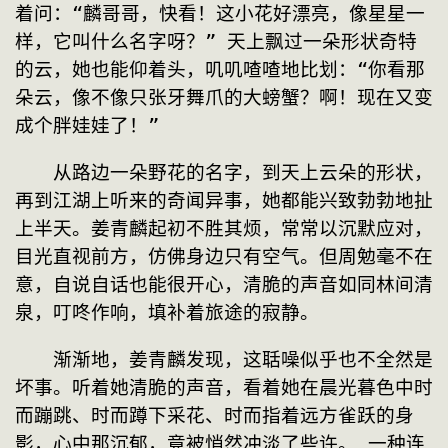
着问：“麟哥哥，快看！这小花好漂亮，像星星一
样，它叫什么名字呀？” 天上飘过一朵形状奇特
的云，她也能仰着头，叽叽喳喳地比划：“你看那
朵云，像不像只张牙舞爪的大螃蟹？啊！现在又变
成个胖娃娃了！”
　　从路边一朵野花的名字，到天上云朵的形状，
再到江湖上听来的奇闻异事，她都能兴致勃勃地扯
上半天。姜青麟起初不胜其烦，常常以沉默应对，
目光直视前方，仿佛身边只有空气。但周勉毫不在
意，自说自话也能很开心，清脆的声音如同林间清
泉，叮咚作响，填补着旅途的寂静。
　　渐渐地，姜青麟发现，这聒噪似乎也不全然是
坏事。听着她清脆的声音，看着她在晨光暮色中时
而蹦跳、时而蹲下采花、时而指着远方雀跃的身
影，心中那沉郁，竟被悄然冲淡了些许。 一种连