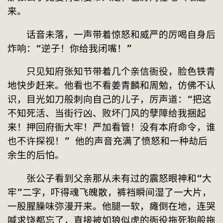
来。
　　话音未落，一声带着惊怒和威严的厉喝自身后
炸响：“逆子！你给我闭嘴！”
　　只见知府张知节带着几个亲信衙役，脸色铁青
地快步赶来。他看也不看姜青麟和周勉，仿佛不认
识，目光如刀般刺向自己的儿子，厉声道：“把这
不知死活、当街行凶、败坏门风的孽障给我捆起
来！押回府衙大牢！严加看管！没有本府命令，谁
也不许探视！” 他的声音充满了愤怒和一种劫后
余生的后怕。
　　张公子看到父亲那从未有过的震怒眼神和“大
牢”二字，吓得魂飞魄散，裤裆瞬间湿了一大片，
一股腥臊味弥漫开来。他腿一软，瘫倒在地，连哭
喊求饶都忘了，直接被如狼似虎的衙役拖死狗般拖