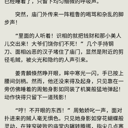
已经睡着了，只留下均匀细微的呼吸声。
　　突然，庙门外传来一阵粗鲁的喝骂和杂乱的脚
步声！
　　“里面的人听着！识相的就把钱财和那小美人
儿交出来！大爷们饶你们不死！” 几个手持钢
刀、面相凶恶的汉子堵住了庙门，显然是附近的剪
径毛贼，被火光和隐约的人声引来。
　　姜青麟倏然睁开眼，眸中寒光一闪，手已按上
腰间剑柄。然而，他还没来得及起身，只见靠在一
旁仿佛睡着的周勉身影如同装了机簧般猛地弹起！
动作快得只留下一道残影！
　　“哼！不开眼的东西！” 周勉娇叱一声，面对
扑进来的贼人毫无惧色。只见她身影如穿花蝴蝶般
灵动，在狭窄破败的庙堂内辗转腾挪，指尖几点寒