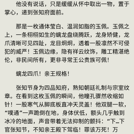
　　他没有说话，只是缓缓从怀中取出一物，置于
掌心，递到张知府面前。
　　那是一枚通体莹白、温润如脂的玉佩。玉佩之
上，一条栩栩如生的螭龙盘绕腾跃，龙身矫健，龙
爪清晰可见四趾，龙目炯炯，透着一股凛然不可侵
犯的威严！玉佩边缘，隐有祥云纹饰，雕工精湛绝
伦，非民间所有，更非寻常王公贵族可佩！
　　螭龙四爪！亲王规格！
　　张知节身为四品知府，熟知朝廷礼制与宗室纹
章。在看到这枚玉佩的瞬间，他瞳孔骤然收缩如
针！一股寒气从脚底板直冲天灵盖！他双腿一软，
“噗通”一声跪倒在地，身体伏低，额头几乎触到
冰冷的地面，声音带着无法抑制的颤抖：“下…下
官张知节，不知亲王殿下驾临！罪该万死！万