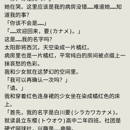
她在哭。这里应该是我的病房没错……难道她……知
道我的事？
「你该不会是……」
「……欢迎回来，要(カナメ)。」
这是……我的名字吗？
太阳即将西沉，天空染成一片橘红。
病房里也是一片橘红，平常纯白的房间被点缀上一
抹哀愁的色彩。
我和少女就在这梦幻的空间里。
「我可以再确认一次吗？」
「请。」
我和穿着红色连身裙的少女坐在染成橘红色的床
上。
「首先，我的名字是白川要(シラカワカナメ)。
就读县立东樱(トウオウ)高中二年四班。社团是
硬式网球社，兴趣是……电脑。