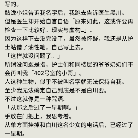
写的。
鲇泷小姐告诉我名字后，我跑去告诉医生黑川。
但是医生却开始自言自语「原来如此，这或许要再
检查一下比较好。现实与虚构…」。
因为这样下去没完没了，虽然被怀疑，我还是从护
士站借了油性笔，自己写上去。
「这样就没问题了。」
所谓没问题是指，护士们和同楼层的爷爷奶奶们不
会再叫我「402号室的小哥」。
人这种生物，似乎不被叫名字就无法保持自我。
至少我无法确定自己到底是不是白川要。
不过这就像是一种咒语。
「从那之后过了一星期啊。」
手放在门把上，我思考着。
从单方面挂掉和白川这名少女的电话后，已经过了
一星期。