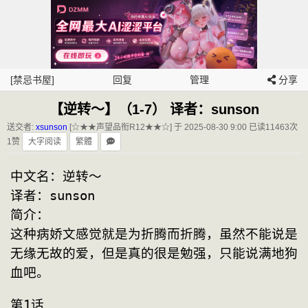
[禁忌书屋]
回复
管理
分享
【逆转～】（1-7） 译者：sunson
送交者:
xsunson
[☆★★声望品衔R12★★☆] 于 2025-08-30 9:00
已读11463次
1赞
大字阅读
繁體
中文名：逆转～
译者：sunson
简介：
这种病娇文感觉就是为折腾而折腾，虽然不能说是
无缘无故的爱，但是真的很是勉强，只能说满地狗
血吧。
第1话