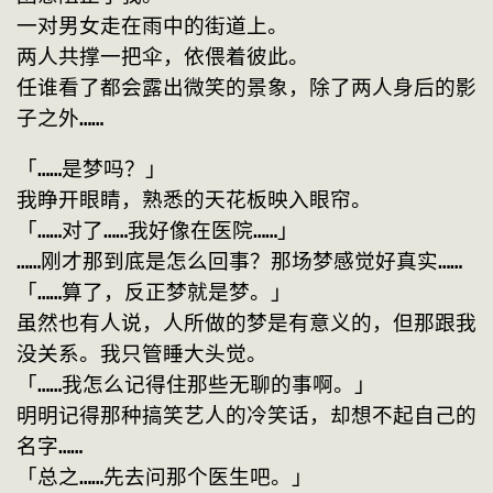
一对男女走在雨中的街道上。
两人共撑一把伞，依偎着彼此。
任谁看了都会露出微笑的景象，除了两人身后的影
子之外……
「……是梦吗？」
我睁开眼睛，熟悉的天花板映入眼帘。
「……对了……我好像在医院……」
……刚才那到底是怎么回事？那场梦感觉好真实……
「……算了，反正梦就是梦。」
虽然也有人说，人所做的梦是有意义的，但那跟我
没关系。我只管睡大头觉。
「……我怎么记得住那些无聊的事啊。」
明明记得那种搞笑艺人的冷笑话，却想不起自己的
名字……
「总之……先去问那个医生吧。」