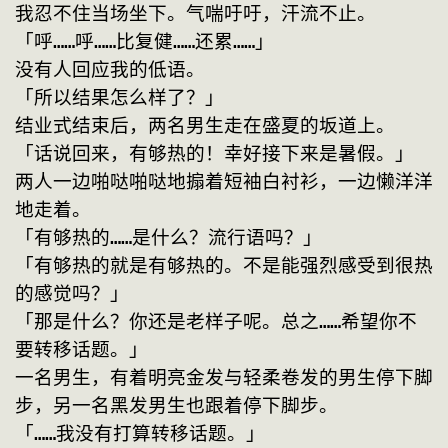
我忍不住当场坐下。气喘吁吁，汗流不止。
「呼……呼……比复健……还累……」
没有人回应我的低语。
「所以结果怎么样了？」
结业式结束后，两名男生走在盛夏的坂道上。
「话说回来，有够热的！幸好接下来是暑假。」
两人一边啪哒啪哒地搧着短袖白衬衫，一边懒洋洋
地走着。
「有够热的……是什么？流行语吗？」
「有够热的就是有够热的。不是能强烈感受到很热
的感觉吗？」
「那是什么？你还是老样子呢。总之……希望你不
要转移话题。」
一名男生，有着明亮金发与轻柔卷发的男生停下脚
步，另一名黑发男生也跟着停下脚步。
「……我没有打算转移话题。」