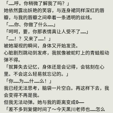
「……呼。你稍微了解我了吗？」
她依然露出妖艳的笑容，与连身裙同样深红的唇
瓣，与我的唇瓣之间牵着一条透明的丝线。
「……你、你做了什么……」
「呵呵，要，你那表情真让人受不了……」
「……！？又来了……！」
被她凝视的瞬间，身体又开始发烫。
心脏剧烈跳动到发疼，我就像被蛇盯上的青蛙般动
弹不得。
「就算失去记忆，身体还是会记得，会铭刻在心
里。不会这么轻易就忘记的。」
「你……为……什……么！」
我已经无法思考，脑袋一片空白。再这样下去，我
会变得不再是我。
但我无法动弹。她与我的距离变成0——
「差不多到复健时间了～今天黑川老师也……怎么