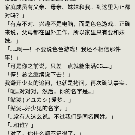
家庭成员有父亲、母亲、妹妹和我。到这里为止都
对吗？」
「有点不对。兴趣不是电脑，而是色色游戏。正确
来说，父母都在国外工作，所以家里只有要和妹
妹。」
「……啊——！不要说色色游戏！我还不相信那件
事！」
「可是你之前说，只差一点就能集满CG……」
「停！总之继续说下去！」
我避开少女的追问，也就是拷问，再次确认事实。
「呃…对对对。然后，你的名字是…」
「鲇泷(アユカシ)爱梦。」
「鲇泷…好少见的名字。」
「…常有人这么说。不过我们是同名同姓。」
「…和谁？」
「对了，你什么都不记得了。」