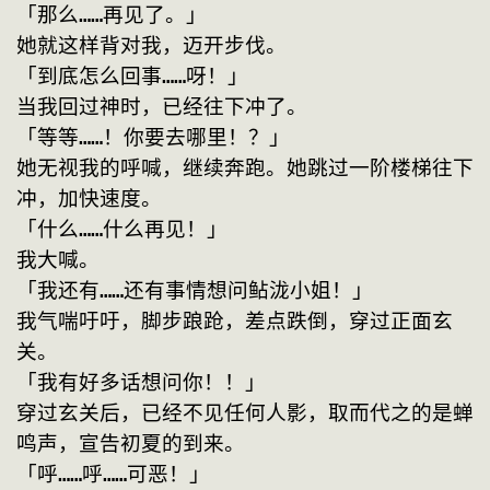
「那么……再见了。」
她就这样背对我，迈开步伐。
「到底怎么回事……呀！」
当我回过神时，已经往下冲了。
「等等……！你要去哪里！？」
她无视我的呼喊，继续奔跑。她跳过一阶楼梯往下
冲，加快速度。
「什么……什么再见！」
我大喊。
「我还有……还有事情想问鲇泷小姐！」
我气喘吁吁，脚步踉跄，差点跌倒，穿过正面玄
关。
「我有好多话想问你！！」
穿过玄关后，已经不见任何人影，取而代之的是蝉
鸣声，宣告初夏的到来。
「呼……呼……可恶！」