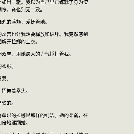
上如出一辙。我以为自己早已练就了身为渣
惆怅，竟也别无二致。
漉漉的脸颊，爱抚着她。
的愁苦也让我想要释放和破坏。我竟然感到
图解开拉娜的上衣。
起双拳，用她最大的力气捶打着我。
的衣服。
着我。
，挥舞着拳头。
是软的。
得耀眼的拉娜是那样的纯洁。她的柔弱，在
加倍地蹂躏她。