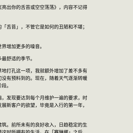
《亮出你的舌苔或空空荡荡》，内容不记得
的「舌苔」，不管它是如何的丑陋和不堪；
。
世界增加更多的噪音。
多最舒适的季节。
草地打孔这一项，我就额外增加了差不多有
初没有预料到的。现在，随着天气逐渐转暖
阶段。
遍，发现要达到每个月维护一遍的要求，时
发展新客户的欲望，毕竟是入行的第一年，
建筑。前所未有的良好收入，日趋稳定的生
惜这时所拥有的生活。在「赛琳娜」之后，