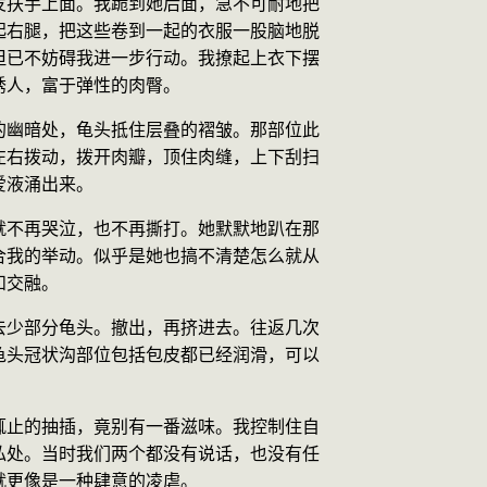
发扶手上面。我跪到她后面，急不可耐地把
起右腿，把这些卷到一起的衣服一股脑地脱
但已不妨碍我进一步行动。我撩起上衣下摆
诱人，富于弹性的肉臀。
的幽暗处，龟头抵住层叠的褶皱。那部位此
左右拨动，拨开肉瓣，顶住肉缝，上下刮扫
爱液涌出来。
就不再哭泣，也不再撕打。她默默地趴在那
合我的举动。似乎是她也搞不清楚怎么就从
和交融。
去少部分龟头。撤出，再挤进去。往返几次
龟头冠状沟部位包括包皮都已经润滑，可以
。
辄止的抽插，竟别有一番滋味。我控制住自
私处。当时我们两个都没有说话，也没有任
就更像是一种肆意的凌虐。