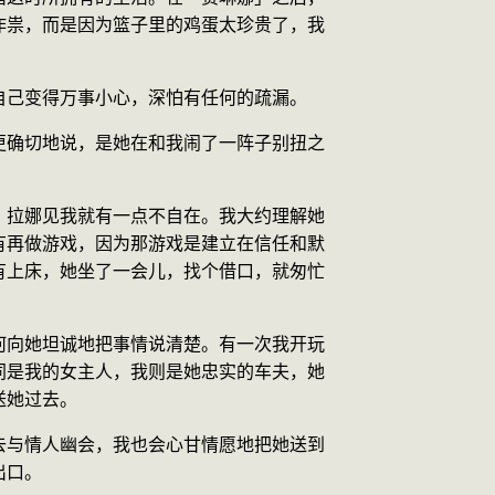
作祟，而是因为篮子里的鸡蛋太珍贵了，我
自己变得万事小心，深怕有任何的疏漏。
更确切地说，是她在和我闹了一阵子别扭之
，拉娜见我就有一点不自在。我大约理解她
有再做游戏，因为那游戏是建立在信任和默
有上床，她坐了一会儿，找个借口，就匆忙
何向她坦诚地把事情说清楚。有一次我开玩
同是我的女主人，我则是她忠实的车夫，她
送她过去。
去与情人幽会，我也会心甘情愿地把她送到
出口。