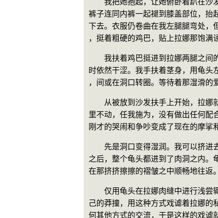
　　我把她抱起，让她俯卧着趴在沙
裤子连同内裤一起褪到膝盖部位，抬
下去。衣服仍卷曲在我左腿腿弯处，
，挺着粗硬的鸡巴，贴上拉娜那饱满
　　我扶着鸡巴挺进到拉娜两腿之间
时依然干涩。我手扶着茎身，用龟头
，间或在洞口转圈。等待着那湿滑的
　　从被放到沙发扶手上开始，拉娜
里不动，任我施为，没有做出任何配
刚才的哭闹和争吵变成了现在的摩挲
　　先是洞口变得湿润。我可以挤进
之后，整个龟头都进到了肉洞之内。
在那挤挤擦擦的褶皱之中顺畅地往返
　　仅用龟头在拉娜肉缝中进行浅尝
己的莽撞，用这种方式戏谑着拉娜的
何其他方式的交流，于是这样的戏谑