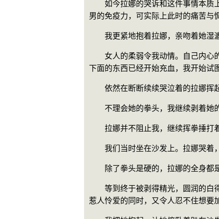
　　如今拉娜的哭诉和这件事情本质
男的免疫力，可实际上此时的痛苦与
　　我更紧地抱着拉娜，亲吻着她湿
　　女人的柔弱令我动情。自己内心
下面的东西已经开始充血，我开始试
　　依然在断断续续哭泣着的拉娜挥
　　不理会她的拳头，我继续剥着她
　　拉娜并不阻止我，继续挥拳捶打
　　我们当时坐在沙发上。拉娜哭着
　　除了拳头是硬的，拉娜的全身都
　　等到终于被剥得精光，圆润的白
惹人怜爱的同时，又令人忍不住想要