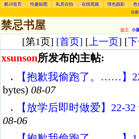
酷18首页
性趣贴图
私房自拍
在线视频
情色靓影
色
自建
禁忌书屋
版主:
小
[第1页]
[首页]
[
上一页
] [
下
xsunson
所发布的主帖:
【抱歉我偷跑了。……】22-3
bytes)
08-07
【放学后即时做爱】22-32 译
08-06
【抱歉我偷跑了。……】1-21