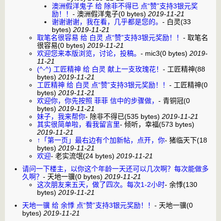
澳洲假洋鬼子 给 除非不得已 点“赞”支持3银元奖
励！！
-
澳洲假洋鬼子
(0 bytes)
2019-11-21
谢谢谢谢，我在看，几乎都是您的。
-
白灵
(33
bytes)
2019-11-21
取笔名很容易 给 白灵 点“赞”支持3银元奖励！！
-
取笔名
很容易
(0 bytes)
2019-11-21
欢迎您来本版浏览，讨论，投稿。
-
mic3
(0 bytes)
2019-
11-21
(^-^) 工匠精神 给 白灵 献上一支玫瑰花！
-
工匠精神
(88
bytes)
2019-11-21
工匠精神 给 白灵 点“赞”支持3银元奖励！！
-
工匠精神
(0
bytes)
2019-11-21
欢迎你，你先按照 菲菲 信中的步骤做，
-
青铜冠
(0
bytes)
2019-11-21
妹子，我来帮你
-
除非不得已
(535 bytes)
2019-11-21
其实很简单啦，看我留言里
-
倾听，幸福
(573 bytes)
2019-11-21
↑「第一页」最右边有个加新帖，点开，你
-
猪临天下
(18
bytes)
2019-11-21
欢迎
-
老实流氓
(24 bytes)
2019-11-21
请问一下楼主，以你这个年龄一天还可以几次啊？每次能做多
久啊？
-
天地一骥
(0 bytes)
2019-11-21
这次朋友来五天，做了四次。每次1-2小时
-
余悸
(130
bytes)
2019-11-21
天地一骥 给 余悸 点“赞”支持3银元奖励！！
-
天地一骥
(0
bytes)
2019-11-21