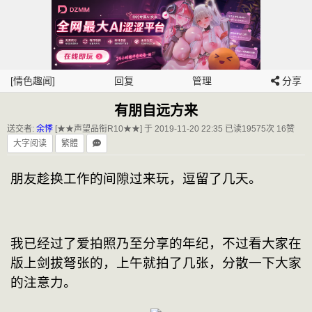
[情色趣闻]
回复
管理
分享
有朋自远方来
送交者:
余悸
[★★声望品衔R10★★] 于 2019-11-20 22:35
已读19575次 16赞
大字阅读
繁體
朋友趁换工作的间隙过来玩，逗留了几天。
我已经过了爱拍照乃至分享的年纪，不过看大家在
版上剑拔弩张的，上午就拍了几张，分散一下大家
的注意力。