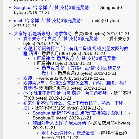
Songhua 给 余悸 点“赞”支持3银元奖励！！
-
Songhua
(0
bytes)
2019-11-21
mibb 给 余悸 点“赞”支持3银元奖励！！
-
mibb
(0 bytes)
2019-11-21
大家好 我是新来的，请求帮助
-
白灵
(688 bytes)
2019-11-21
爱不失守 给 白灵 点“赞”支持3银元奖励！！
-
爱不失守
(0
bytes)
2019-12-20
欢迎,我给问答打个广告,有几个音频,视频,批量发图的教
程,请进!
-
悉尼夜月
(366 bytes)
2019-11-21
工匠精神 给 悉尼夜月 点“赞”支持3银元奖励！！
-
工匠精神
(0 bytes)
2019-11-21
悉尼夜月 给 工匠精神 点“赞”支持3银元奖
励！！
-
悉尼夜月
(0 bytes)
2019-11-21
欢迎！
-
wender3245
(0 bytes)
2019-11-21
欢迎来这里，你想怎么写就怎么写，自然，通顺，有内
容就行
-
澳洲假洋鬼子
(0 bytes)
2019-11-21
(^-^) 除非不得已 给 白灵 赠送一台三角钢琴！
-
除非不得
已
(88 bytes)
2019-11-21
初来乍到不忙写什么，先上下看看帖子，熟悉一下环
境！
-
除非不得已
(159 bytes)
2019-11-21
Songhua 给 除非不得已 点“赞”支持3银元奖励！！
-
Songhua
(0 bytes)
2019-11-21
非姐对新人太好了,我太感动了
-
悉尼夜月
(24 bytes)
2019-11-21
啊！也没做什么，送点温暖！
-
除非不得已
(0
bytes)
2019-11-22