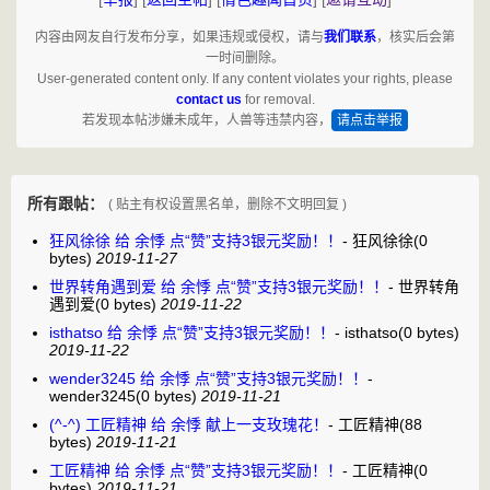
内容由网友自行发布分享，如果违规或侵权，请与
我们联系
，核实后会第
一时间删除。
User-generated content only. If any content violates your rights, please
contact us
for removal.
若发现本帖涉嫌未成年，人兽等违禁内容，
请点击举报
所有跟帖：
( 贴主有权设置黑名单，删除不文明回复 )
狂风徐徐 给 余悸 点“赞”支持3银元奖励！！
-
狂风徐徐
(0
bytes)
2019-11-27
世界转角遇到爱 给 余悸 点“赞”支持3银元奖励！！
-
世界转角
遇到爱
(0 bytes)
2019-11-22
isthatso 给 余悸 点“赞”支持3银元奖励！！
-
isthatso
(0 bytes)
2019-11-22
wender3245 给 余悸 点“赞”支持3银元奖励！！
-
wender3245
(0 bytes)
2019-11-21
(^-^) 工匠精神 给 余悸 献上一支玫瑰花！
-
工匠精神
(88
bytes)
2019-11-21
工匠精神 给 余悸 点“赞”支持3银元奖励！！
-
工匠精神
(0
bytes)
2019-11-21