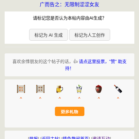
广而告之：无限制涩涩女友
请标记您是否认为本帖内容由AI生成？
标记为 AI 生成
标记为人工创作
喜欢余悸朋友的这个帖子的话，👍
请点这里投票，"赞" 助支
持！
^
^
^
^
^
^
[
举报
]
[
返回主帖
]
[
情色趣闻首页
]
[
邀请互动
]