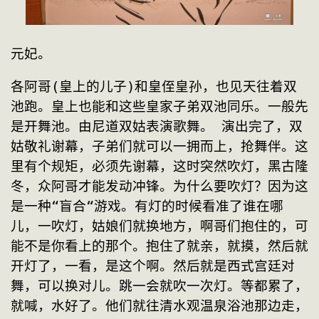
元妃。
各阿哥(皇上的儿子)和皇侄皇孙，也见天往着双
池跑。皇上也能和这些皇家子弟双池同乐。一般先
是开舞池。由尼道双姑表演歌舞。 演出完了，双
姑敬礼谢幕，子弟们就可以一拥而上，抢舞伴。这
里有个规矩，必须先谢幕，这时突然吹灯，黑古隆
冬，众阿哥才能发动冲锋。为什么要吹灯？因为这
是一种“盲合“游戏。有灯的时候看准了谁在哪
儿，一吹灯，姑娘们就换地方，啊哥们抱住的，可
能不是你看上的那个。抱住了就亲，就摸，然后就
开灯了，一看，是这个啊。然后就是西式宫廷对
舞，可以换对儿。跳一会就吹一次灯。等都累了，
就喊，水好了。他们就往清水观温泉浴池那边走，