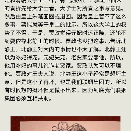
是和清朝大学士一样，有“票拟权”。就是下面来
的奏折先给大学士看，大学士对所奏之事写意见。
然后由皇上朱笔画圈或退回。因为皇上管不了这么
多事，票拟就等于皇上的批示。所以这大学士的权
势了不得。于是，贾政觉得元妃时运正隆，还轮不
到要依靠北静王的时候。贾政也没把这事儿告诉北
静王。北静王对大内的事情也不太了解。北静王还
以为冰妃得宠。元妃失宠，老贾家要靠他。所以，
他用冰妃的事儿讹诈老贾家。贾政认为可以不理
他。贾政对王夫人说，北静王这小子经常是想坏主
意，但是这小子再坏，也是我们联姻集团的，所以
有时候想的挺坏但是做不出来。因为到底我们联姻
集团必须互相扶助。