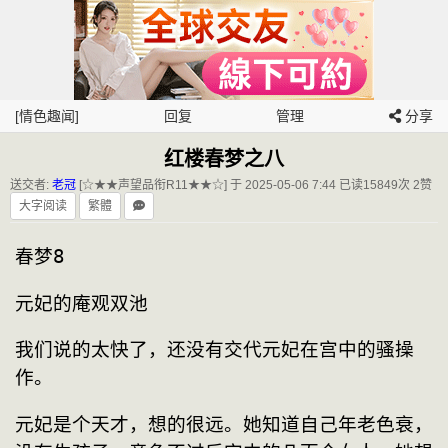
[情色趣闻]
回复
管理
分享
红楼春梦之八
送交者:
老冠
[☆★★声望品衔R11★★☆] 于 2025-05-06 7:44
已读15849次 2赞
大字阅读
繁體
春梦8
元妃的庵观双池
我们说的太快了，还没有交代元妃在宫中的骚操
作。
元妃是个天才，想的很远。她知道自己年老色衰，