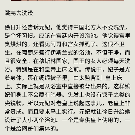
跳完去洗澡
徐日升还告诉元妃，他觉得中国北方人不爱洗澡，
是个坏习惯。应该在宫廷内开设浴池。他觉得宫里
臭烘烘的。还看见阿哥和宫女抓虱子。这很不卫
生。在葡萄牙盛行伊斯兰式的浴池。不但干净，而
且很安全。在穆斯林国家，国王的女人必须每天洗
浴。特别是在和皇帝上床之前。传说中，妃子是光
着身体，裹在绸缎被子里，由太监背到 皇上床
上。实际上就是从浴室中直接被背出来的。这样嫔
妃们身上不会藏有暗器。头发上也没有钗子之类的
尖锐物。所以元妃对老皇上说起这事儿，老皇上非
常赞成。而且要求马上实行。元妃就让徐日升给她
设计了大小两个浴池。一个是专供皇上使用的，一
个是给阿哥们集体的。