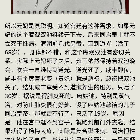
所以元妃是真聪明。知道宫廷有这种需求。如果元
妃的这个庵观双池继续开下去，后来同治皇上就不
会死于性病。清朝前几代皇帝，直到道光（活了
68岁），身体都不错，和这个庵观双池有密切关
系。实际上元妃死了之后，雍正依然保持着双池晚
会。晚会一直维持到道光。道光死了，咸丰即位，
咸丰有个厉害老婆（贵妃）就是慈禧，慈禧把双池
关了。结果咸丰享受不到道家养生的服务，只活了
30岁。据说是得肺炎死的。麻姑池，特别是蒸气
浴，对防止肺炎很有好处。没了麻姑池慈禧的儿子
同治皇帝，那就更不行了，只活了19岁。原因
是，他在宫中逛不到窑子，就跑到前门外去逛。结
果就得了杨梅大疮，实际是复合型性病。同治把性
病传染给了皇后，慈禧认定是她的罪过，一是怀疑