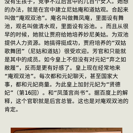
没有生孩子，竞争不过后宫中的几百个女人。她想
的办法，就是在宫中建立尼姑庵和道姑观。合起来
叫做“庵观双池”。庵名叫做舞凤庵，里面设有舞
池，观名叫做清水观，里面设有浴池。。而且从很
早的时候，她就让贾府给她培养妙尼美姑。为双池
提供人力资源。她搞得挺成功，贾府培养的“双姑
歌舞团”（尼姑和道姑）很受欢迎。芳官和只能就
是其中的成员。如今皇上不但没有对元妃“弃之如
敝履”，反而是更有好感了。皇上现在经常地来
“庵观双池”。每次都和元妃聊天，甚至国家大
事，都和元妃商量。为此皇上加封元妃为“贤德
妃”（第16回）。和“凤藻宫尚书”。据百度上的解
释，这个官职就是后宫总管。这也是对庵观双池的
肯定。