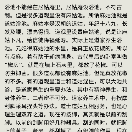
浴池不能建在尼姑庵里，尼姑庵设浴池，不符古
制。但是很多道观里设有麻姑池。所谓麻姑池就是
道姑浴池。麻姑本是汉朝的道姑，年纪十八九，长
发及腰，漂亮得很。道观里设置麻姑池，说是让麻
姑下凡，给信徒降福延寿。实际上是道家养生浴
池。元妃得麻姑池的水里，是真正放花椒的。所以
有点麻。着有助于却病强身。古代皇后的卧室叫做
“椒房”。就是在墙上石灰里，都放了花椒。可以
防虫抑菌。很多道观都设有麻姑池。但是真放花椒
的不多。有的道观里道士和道姑混住，可以大池共
浴，是道家养生的重要办法。其中有精神养生，和
身体养生。二者密不可分。道家养生术中，有按摩
刮脚采耳捏头等办法。道士道姑互相服务，也是心
理生理双养之道。现在的按脚，其实就是以前的刮
脚。以前的刮脚用好几种器具。刮的同时，就把脚
上的茧子，老皮，都刮掉了，有修脚的作用。现在