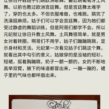
让徐日升教姑子们跳欧洲歌舞。最近跳葡萄牙土风
舞。以前也教过欧洲宫廷舞。但是宫廷舞太难学
了，穿的也太多。不但衣服难做，也难脱。跳完了
洗澡挺麻烦。姑子们可以学会宫廷舞，因为她们都
受过静虚的舞蹈训练，但是阿哥们都学不会。所以
元妃就让徐日升教土风舞。土风舞很简单，就是男
女对着转圈，啊哥们不用学，姑子们蹦蹦跳跳，显
示身材和灵活。元妃第一次看见姑子们跳这个舞，
就看出其中勾引的意义，姑娘穿的是没袖的短衫，
短裙，挺着胸蹦跳，奶子一颤一颤的，女的不断地
高举双臂，腋下的味道都冒出来，一蹦一蹦的，裙
子里的气味也都呼扇出来。