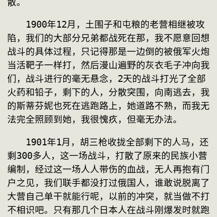
散。
　　1900年12月，土围子和屯粮的老营相继被攻
陷，我们的大部分兄弟都战死在那，我不愿意回想
战斗的具体过程，只记得那是一边倒的被俄军火炮
当活靶子一样打，然后漫山遍野的灰衣毛子冲向我
们，战斗进行的毫无悬念，2天的战斗打光了全部
火药和铅子，剩下的人，分散突围，向南逃去，我
的斯蒂芬妮也死在逃跑路上，她道路不熟，而我无
法完全照顾到她，我很愧疚，但毫无办法。
　　1901年1月，胡三枪收拢全部剩下的人马，还
剩300多人，这一场战斗，打散了原来的民族小营
编制，经过这一场人人带伤的血战，无人再抱有门
户之见，我们联手都没打过俄国人，谁敢说脱离了
大营自己单干就能行呢，以前的冲突，就当做不打
不相识吧。只有那几个日本人在战斗刚爆发时就跑