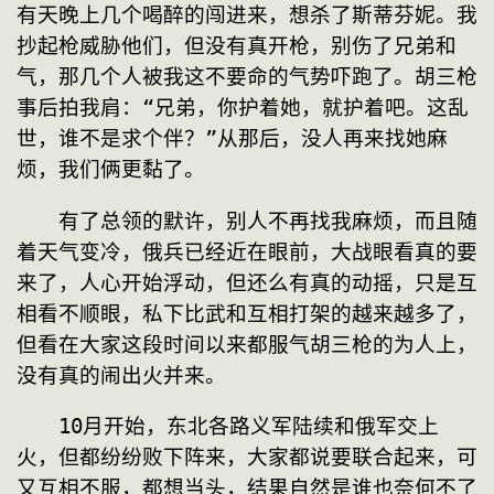
有天晚上几个喝醉的闯进来，想杀了斯蒂芬妮。我
抄起枪威胁他们，但没有真开枪，别伤了兄弟和
气，那几个人被我这不要命的气势吓跑了。胡三枪
事后拍我肩：“兄弟，你护着她，就护着吧。这乱
世，谁不是求个伴？”从那后，没人再来找她麻
烦，我们俩更黏了。
　　有了总领的默许，别人不再找我麻烦，而且随
着天气变冷，俄兵已经近在眼前，大战眼看真的要
来了，人心开始浮动，但还么有真的动摇，只是互
相看不顺眼，私下比武和互相打架的越来越多了，
但看在大家这段时间以来都服气胡三枪的为人上，
没有真的闹出火并来。
　　10月开始，东北各路义军陆续和俄军交上
火，但都纷纷败下阵来，大家都说要联合起来，可
又互相不服，都想当头，结果自然是谁也奈何不了