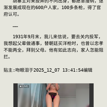
　　胡寨主对来投奔的不问出身，都愿意接纳，逐
渐发展成现在的600户人家，100多条枪，得了官
府认可。
　　……
　　1931年9月末，我儿来信说，要去关内投军，
我想起父辈做通事，替朝廷买洋枪时，也曾以忠孝
不能两全，拜别父母。他有如此志向，家人怎能阻
贴主:吻眼泪于2025_12_07 