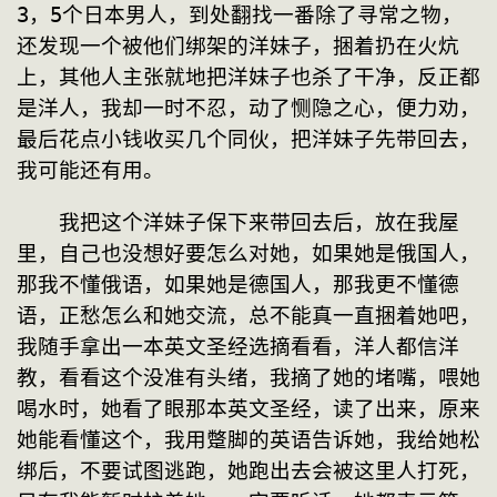
3，5个日本男人，到处翻找一番除了寻常之物，
还发现一个被他们绑架的洋妹子，捆着扔在火炕
上，其他人主张就地把洋妹子也杀了干净，反正都
是洋人，我却一时不忍，动了恻隐之心，便力劝，
最后花点小钱收买几个同伙，把洋妹子先带回去，
我可能还有用。
　　我把这个洋妹子保下来带回去后，放在我屋
里，自己也没想好要怎么对她，如果她是俄国人，
那我不懂俄语，如果她是德国人，那我更不懂德
语，正愁怎么和她交流，总不能真一直捆着她吧，
我随手拿出一本英文圣经选摘看看，洋人都信洋
教，看看这个没准有头绪，我摘了她的堵嘴，喂她
喝水时，她看了眼那本英文圣经，读了出来，原来
她能看懂这个，我用蹩脚的英语告诉她，我给她松
绑后，不要试图逃跑，她跑出去会被这里人打死，