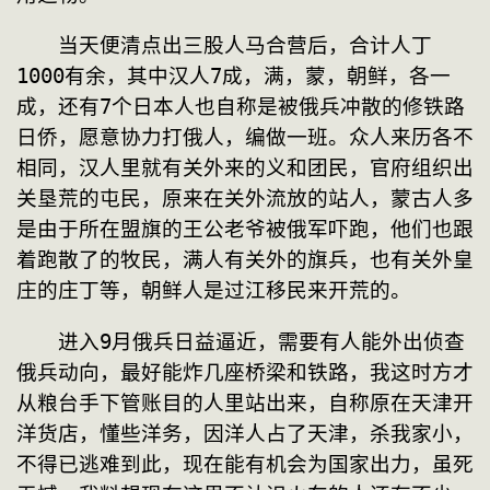
　　当天便清点出三股人马合营后，合计人丁
1000有余，其中汉人7成，满，蒙，朝鲜，各一
成，还有7个日本人也自称是被俄兵冲散的修铁路
日侨，愿意协力打俄人，编做一班。众人来历各不
相同，汉人里就有关外来的义和团民，官府组织出
关垦荒的屯民，原来在关外流放的站人，蒙古人多
是由于所在盟旗的王公老爷被俄军吓跑，他们也跟
着跑散了的牧民，满人有关外的旗兵，也有关外皇
庄的庄丁等，朝鲜人是过江移民来开荒的。
　　进入9月俄兵日益逼近，需要有人能外出侦查
俄兵动向，最好能炸几座桥梁和铁路，我这时方才
从粮台手下管账目的人里站出来，自称原在天津开
洋货店，懂些洋务，因洋人占了天津，杀我家小，
不得已逃难到此，现在能有机会为国家出力，虽死