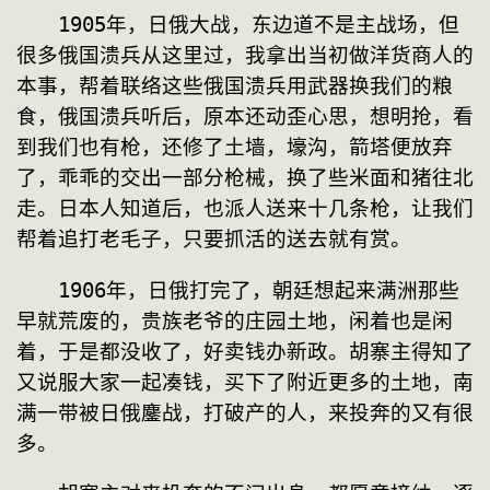
　　1905年，日俄大战，东边道不是主战场，但
很多俄国溃兵从这里过，我拿出当初做洋货商人的
本事，帮着联络这些俄国溃兵用武器换我们的粮
食，俄国溃兵听后，原本还动歪心思，想明抢，看
到我们也有枪，还修了土墙，壕沟，箭塔便放弃
了，乖乖的交出一部分枪械，换了些米面和猪往北
走。日本人知道后，也派人送来十几条枪，让我们
帮着追打老毛子，只要抓活的送去就有赏。
　　1906年，日俄打完了，朝廷想起来满洲那些
早就荒废的，贵族老爷的庄园土地，闲着也是闲
着，于是都没收了，好卖钱办新政。胡寨主得知了
又说服大家一起凑钱，买下了附近更多的土地，南
满一带被日俄鏖战，打破产的人，来投奔的又有很
多。