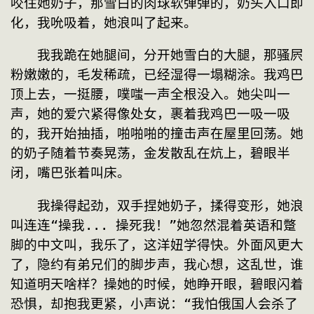
咬住她奶子，那雪白的肉球软弹弹的，奶头入口即
化，我吮吸着，她浪叫了起来。
　　我我跪在她腿间，分开她雪白的大腿，那骚屄
粉嫩嫩的，毛发稀疏，已经湿得一塌糊涂。我鸡巴
顶上去，一挺腰，噗嗤一声全根没入。她尖叫一
声，她的爱穴紧得像处女，裹着我鸡巴一吸一吸
的，我开始抽插，啪啪啪的撞击声在屋里回荡。她
的奶子随着节奏晃荡，金发散乱在炕上，碧眼半
闭，嘴巴张着叫床。
　　我操得起劲，双手捏她奶子，揉得变形，她浪
叫连连“操我... 操死我！”她忽然混着英语和蹩
脚的中文叫，我乐了，这洋妞学得快。外面风更大
了，隐约有弟兄们的脚步声，我心想，这乱世，谁
知道明天啥样？操她的时候，她睁开眼，碧眼闪着
恐惧，却抱我更紧，小声说：“我怕俄国人会杀了