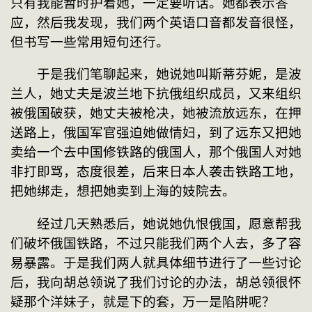
只有我能暂时护着她，一定要听话。她都表示答
应，然后我发现，我们两个英语口音都发音很怪，
但书写一些常用短句还行。
　　于是我们笔聊起来，她说她叫斯蒂芬妮，是波
兰人，她丈夫是波兰地下抗俄组织成员，又来组织
被俄国破获，她丈夫被枪决，她被流放远东，在押
送路上，俄国军官强迫她做情妇，到了远东又把她
卖给一个去中国修铁路的俄国人，那个俄国人对她
非打即骂，态度很差，后来日本人袭击铁路工地，
把她绑走，想把她卖到上海的妓院去。
　　经过几天熟悉后，她说她仇恨俄国，愿意帮我
们破坏俄国铁路，不过只能我们两个人去，多了容
易暴露。于是我们两人就具体细节进行了一些讨论
后，我向胡总领说了我们讨论的办法，胡总领很怀
疑那个洋妹子，就是下的套，万一是陷阱呢？