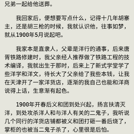
兄弟一起给他送葬。
　　我回家后，便想要写点什么，记得十几年胡寨
主，还是胡三枪的时候，我就认识他，往事如梦，
就从1900年5月说起吧。
　　我家本是直隶人，父辈是洋行的通事，后来唐
胥铁路修建时，我父亲经人推荐做了铁路工程的技
术编译，我就出生于那时，后来上了新式学堂学了
些洋学和洋文，待长大了父亲给了我些本钱，让我
在天津开了一家洋货店，逐渐的我自己也能和洋商
说得上话，生意渐有起色。
　　1900年开春后义和团到处兴起，扬言扶清灭
洋，到处攻杀洋人和与洋人有关的二鬼子，我听说
几个同行的洋货店铺都被义和团打砸一番后烧了，
掌柜的也被当二鬼子杀了，心里很是后怕。