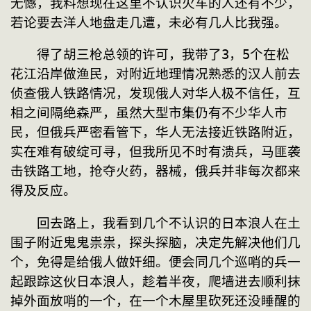
无憾，我料想现在这里不认识火车的人还有不少，
若论要去洋人地盘走几遭，未必有几人比我强。
　　得了胡三枪总领的许可，我带了3，5个在松
花江沿岸做渔民，对附近地理情况熟悉的汉人前去
侦查俄人铁路情况，发现俄人对华人极不信任，互
相之间隔绝森严，虽然大型市集仍有不少华人市
民，但俄兵严密看管下，华人无法接近铁路附近，
实在难有破绽可寻，但我所见不时有溃兵，马匪袭
击铁路工地，抢夺火药，器械，俄兵并非每次都来
得及反应。
　　回去路上，我看到几个不认识的日本浪人在土
围子附近鬼鬼祟祟，探头探脑，决定先解决他们几
个，免得是给俄人做奸细。便会同几个巡哨的兵一
起跟踪这伙日本浪人，趁着半夜，爬墙进去顺利抹
掉外面放哨的一个，在一个木屋里砍死还没睡醒的