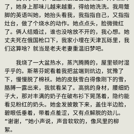
了，她身上那味儿越来越重，得给她洗洗。我用蹩
脚的英语叫她，她抬头看我，我指指自己，又指指
灶台，做了个烧水的动作。她点点头，脸微微红
了。俩人结婚过，谁也没啥放不开的，我心想。她
丈夫死在俄国枪口下，我家小埋在天津瓦砾里，我
们这算啥？就当是老夫老妻重温旧梦吧。
　　我烧了一大盆热水，蒸汽腾腾的，屋里顿时湿
乎乎的。斯蒂芬妮看着我把盆端到炕边，犹豫了
下，慢慢脱了棉袄。她的皮肤雪白得像刚下的雪，
胳膊一露出来，我就看呆了。高挑的身材，腰细奶
子大，那对丰满的奶子在破布衫下晃荡着，隐约能
看见粉红的奶头。她金发披散下来，盖住半边脸，
碧眼低垂着，带着点羞涩，又有点解脱的劲儿。
“谢谢，”她小声说，声音软软的，像风里的柳
絮。