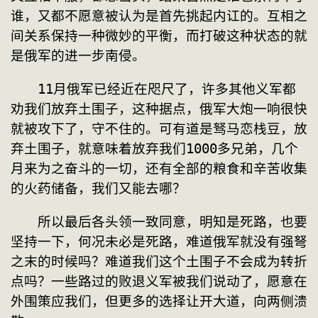
谁，又都不愿意被认为是首先挑起内讧的。互相之
间关系保持一种微妙的平衡，而打破这种状态的就
是俄军的进一步南侵。
　　11月俄军已经近在咫尺了，许多其他义军都
劝我们放弃土围子，这种据点，俄军大炮一响很快
就被攻下了，守不住的。可有道是驽马恋栈豆，放
弃土围子，就意味着放弃我们1000多兄弟，几个
月来为之奋斗的一切，还有全部的粮食和辛苦收集
的火药储备，我们又能去哪？
　　所以最后各头领一致同意，明知是死路，也要
坚持一下，何况未必是死路，难道俄军就没有强弩
之末的时候吗？难道我们这个土围子不会成为转折
点吗？一些路过的败退义军被我们说动了，愿意在
外围策应我们，但更多的选择让开大道，向两侧溃