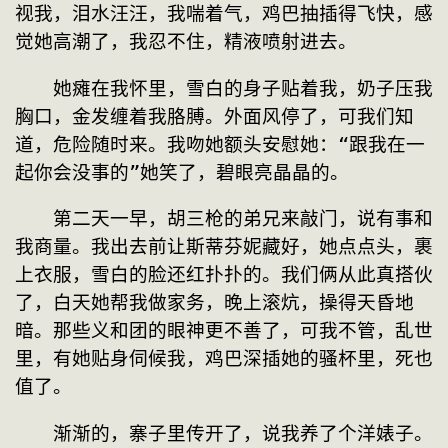
视我，泪水汪汪，我喘着气，鸡巴抽插得飞快，感
觉她高潮了，我忍不住，精液喷射进去。
　　她瘫在我怀里，雪白的身子贴着我，奶子压我
胸口，金发缠着我胳膊。外面风停了，可我们知
道，危险随时来。我吻她额头安慰她：“跟我在一
起你会没事的”她笑了，碧眼亮晶晶的。
　　第二天一早，胡三枪的弟兄来敲门，说有事和
我商量。我出去前让斯蒂芬妮藏好，她点点头，裹
上衣服，雪白的脸还红扑扑的。我们俩从此真搭伙
了，白天她帮我做家务，晚上滚炕，操得天昏地
暗。那些义和团的眼神更不善了，可我不管，乱世
里，有她贴身伺候我，鸡巴深插她的骚杯里，死也
值了。
　　渐渐的，寨子里传开了，说我养了个洋婊子。