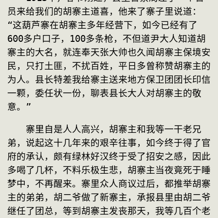
员来给我们的胡寨主道喜，他来了寨子里说道：
“这葫芦寨在胡寨主多年经营下，如今已经有了
600多户口子，100多条枪，不但道尹大人知道胡
寨主的大名，就连奉天张大帅也久闻胡寨主保境安
民，只打土匪，不扰百姓，平日多曾称赞胡寨主的
为人。县长特差我给寨主送来地方保卫团团长印信
一颗，委任状一份，聊表县长大人对胡寨主的敬
意。”
　　寨里自是人人高兴，胡寨主和我等一干老兄
弟，说起这十几年来的艰辛往事，如今终于得了官
府的承认，颇有绿林好汉终于受了招安之感，因此
多喝了几杯，不料乐极生悲，胡寨主当夜竟死于睡
梦中，不再醒来。寨里众人商议过后，都推举胡寨
主的弟弟，胡二爷做了新寨主，承报县里由胡二爷
继任了团总，等到胡寨主发丧那天，我等几百个老