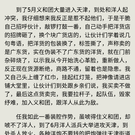
　　到了5月义和团大量进入天津，到处和洋人起
冲突，我仔细想来我反正是惹不起他们，于是干脆
自己招呼伙计，敲锣打鼓一番，自己动手把洋货店
的招牌砸了，换个块广货店的，让伙计们学着说几
句粤语，把洋货的包装换了，标签撕了，声称卖的
是广东货，实在伪装不了广东货的洋货，就在门前
杂碎烧了，以示我从今开始洗心革脸，重新做人，
反正现在货源断绝，商路不通，留着也是隐患。我
又自己头上缠了红巾，挂起红灯笼，把神像请进店
铺大堂里，让伙计们到处跟乡亲们说，我买卖不做
了，最后这点货卖完，我要拉杆子，起队伍，毁家
纾难，加入义和团，跟洋人从此为敌。
　　任我如此一番装腔作势，虽唬得住义和团，却
唬不了洋人，到了6月洋人派兵大举进攻天津，到
处杀人放火，各种洋炮不要钱的把炮弹往天津街道