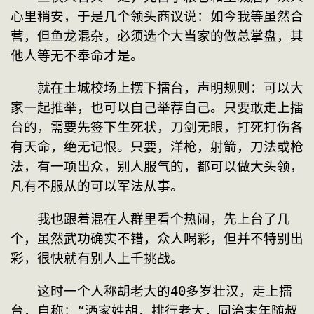
心里稍安，于是几个领头商议说：如今我等虽然合
营，但鱼龙混杂，必须选个大当家的做总掌盘，其
他人等无不奉命才是。
　　就在土城校场上摆下擂台，声明规则：可以大
家一起推举，也可以自己举荐自己。只要敢走上擂
台的，需要先签下生死状，刀剑无眼，打死打伤各
有天命，绝无记恨。只要，洋枪，射箭，刀法或枪
法，有一项出众，别人服气的，都可以做大头领，
凡有不服从的可以军法从事。
　　我也跟着混在人群里看个热闹，先上台了几
个，虽然武功确实不错，众人喝彩，但并不特别出
彩，很快就有别人上千挑战。
　　这时一个人称胡老大的40多岁壮汉，走上擂
台，自称：“洒家姓胡，排行老大，同治末年随叔