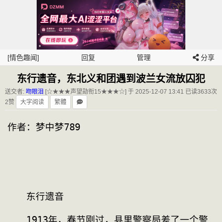
[情色趣闻]
回复
管理
分享
东行遗音，东北义和团遇到波兰女流放囚犯
送交者:
吻眼泪
[☆★★★声望勋衔15★★★☆] 于 2025-12-07 13:41
已读3633次
2赞
大字阅读
繁體
作者：梦中梦789

　　东行遗音
　　1913年，春节刚过，县里警察局差了一个警