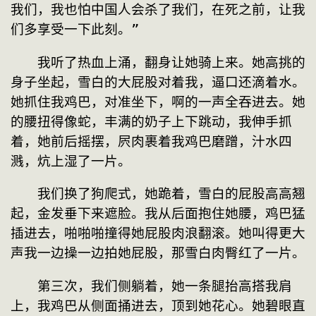
我们，我也怕中国人会杀了我们，在死之前，让我
们多享受一下此刻。”
　　我听了热血上涌，翻身让她骑上来。她高挑的
身子坐起，雪白的大屁股对着我，逼口还滴着水。
她抓住我鸡巴，对准坐下，啊的一声全吞进去。她
的腰扭得像蛇，丰满的奶子上下跳动，我伸手抓
着，她前后摇摆，屄肉裹着我鸡巴磨蹭，汁水四
溅，炕上湿了一片。
　　我们换了狗爬式，她跪着，雪白的屁股高高翘
起，金发垂下来遮脸。我从后面抱住她腰，鸡巴猛
插进去，啪啪啪撞得她屁股肉浪翻滚。她叫得更大
声我一边操一边拍她屁股，那雪白肉臀红了一片。
　　第三次，我们侧躺着，她一条腿抬高搭我肩
上，我鸡巴从侧面捅进去，顶到她花心。她碧眼直