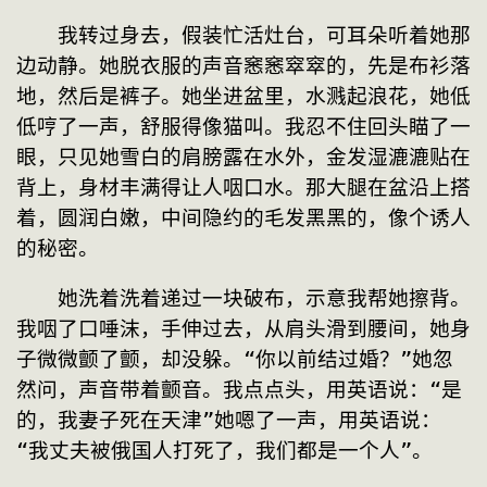
　　我转过身去，假装忙活灶台，可耳朵听着她那
边动静。她脱衣服的声音窸窸窣窣的，先是布衫落
地，然后是裤子。她坐进盆里，水溅起浪花，她低
低哼了一声，舒服得像猫叫。我忍不住回头瞄了一
眼，只见她雪白的肩膀露在水外，金发湿漉漉贴在
背上，身材丰满得让人咽口水。那大腿在盆沿上搭
着，圆润白嫩，中间隐约的毛发黑黑的，像个诱人
的秘密。
　　她洗着洗着递过一块破布，示意我帮她擦背。
我咽了口唾沫，手伸过去，从肩头滑到腰间，她身
子微微颤了颤，却没躲。“你以前结过婚？”她忽
然问，声音带着颤音。我点点头，用英语说：“是
的，我妻子死在天津”她嗯了一声，用英语说：
“我丈夫被俄国人打死了，我们都是一个人”。