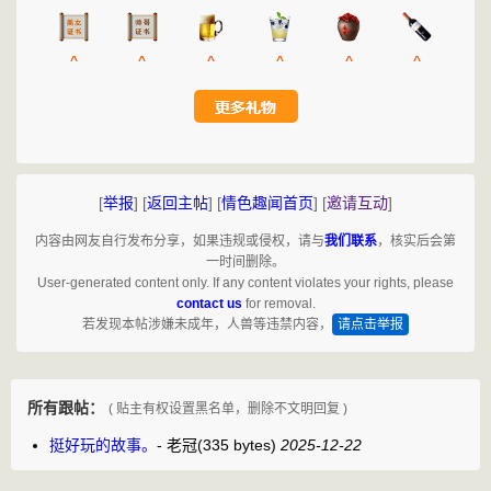
^
^
^
^
^
^
[
举报
]
[
返回主帖
]
[
情色趣闻首页
]
[
邀请互动
]
内容由网友自行发布分享，如果违规或侵权，请与
我们联系
，核实后会第
一时间删除。
User-generated content only. If any content violates your rights, please
contact us
for removal.
若发现本帖涉嫌未成年，人兽等违禁内容，
请点击举报
所有跟帖：
( 贴主有权设置黑名单，删除不文明回复 )
挺好玩的故事。
-
老冠
(335 bytes)
2025-12-22