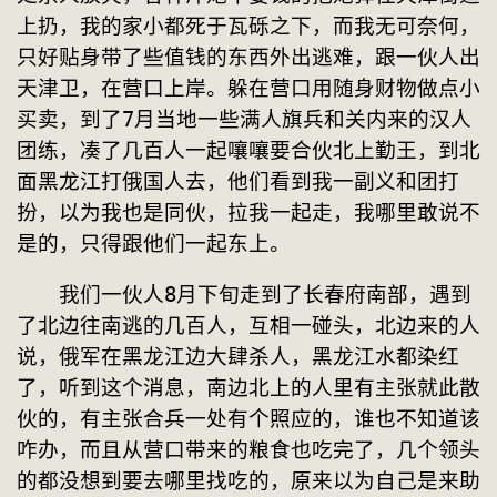
上扔，我的家小都死于瓦砾之下，而我无可奈何，
只好贴身带了些值钱的东西外出逃难，跟一伙人出
天津卫，在营口上岸。躲在营口用随身财物做点小
买卖，到了7月当地一些满人旗兵和关内来的汉人
团练，凑了几百人一起嚷嚷要合伙北上勤王，到北
面黑龙江打俄国人去，他们看到我一副义和团打
扮，以为我也是同伙，拉我一起走，我哪里敢说不
是的，只得跟他们一起东上。
　　我们一伙人8月下旬走到了长春府南部，遇到
了北边往南逃的几百人，互相一碰头，北边来的人
说，俄军在黑龙江边大肆杀人，黑龙江水都染红
了，听到这个消息，南边北上的人里有主张就此散
伙的，有主张合兵一处有个照应的，谁也不知道该
咋办，而且从营口带来的粮食也吃完了，几个领头
的都没想到要去哪里找吃的，原来以为自己是来助