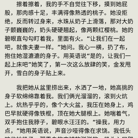
　　擦着擦着，我的手不自觉往下移，摸到她屁
股，那肉感十足，丰满得像熟透的桃子。她没拒
绝，反而转过身来，水珠从奶子上滑落，那对大奶
子颤巍巍的，奶头硬硬翘起，像两颗红樱桃。她的
碧眼直勾勾盯着我，里面有火。“让我们在一起
吧，就像夫妻一样。”她问。我心一横，扔了布，
抱住她湿漉漉的身子。用英语说“是的，让我们一
起上床吧”她笑了，第一次这么放肆的笑，金发甩
开，雪白的身子贴上来。
　　我把她从盆里捞出来，水洒了一地，她高挑的
身子软绵绵靠着我。我们俩光溜溜的，滚到火炕
上。炕热乎乎的，像个大火盆，我压在她身上，鸡
巴早就硬得像铁棍，顶在她大腿根上。她喘着气，
双手抱住我脖子，碧眼水汪汪的。“操我，用力
点，”她用英语说，声音沙哑得像在求饶。我低头