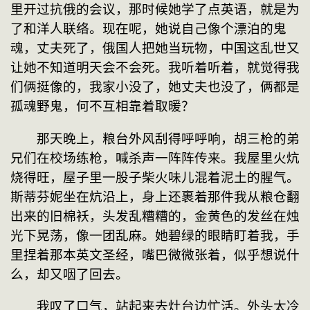
里开过抗俄的会议，那时候她学了点英语，就是为
了和洋人联络。现在呢，她说自己像个漂泊的鬼
魂，丈夫死了，俄国人把她当玩物，中国这乱世又
让她不知道明天会不会死。我听着听着，就觉得我
们俩挺像的，我家小没了，她丈夫也没了，俩都是
孤魂野鬼，何不互相靠着取暖？
　　那天晚上，粮台外风刮得呼呼响，胡三枪的弟
兄们在校场练枪，喊杀声一阵阵传来。我屋里火炕
烧得旺，屋子里一股子柴火味儿混着泥土的腥气。
斯蒂芬妮坐在炕沿上，身上还裹着那件我从粮仓翻
出来的旧棉袄，头发乱糟糟的，金黄色的发丝在烛
光下晃荡，像一团乱麻。她碧绿的眼睛盯着我，手
里捏着那本英文圣经，嘴巴微微张着，似乎想说什
么，却又咽了回去。
　　我叹了口气，站起来去灶台边忙活。外头太冷