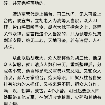
碎，并无完整落地的。
　　靖边军管代走上擂台，再三询问，无人再敢上
台的，便宣布，立胡老大为我等大当家，众人叩
拜，皆山呼愿听号令，胡老大就于擂台之上，祭拜
关帝众神，誓言做这个大当家的，只为领着众兄弟
剿洋安民，绝无二心，天地可鉴，若有违背，人神
共诛。
　　从此以后胡老大，众人都称他为胡三枪，他见
众人皆服，就让清点人数和来历，重新整理后，分
成各小营，他自称是忠义军第八营总领。又和众人
商议，派人分掌粮台，炮头等职，四梁八柱各自安
排有能力的人担任，又按来源不同，把众人分作，
满，汉，朝鲜，蒙古，4个小营。明日起要派人四
处联络其他义军，在附近收集粮草，火药和其他有
用之物。