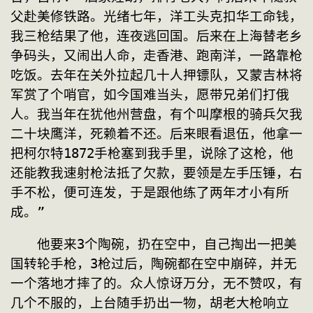
父赴美修铁路。光绪七年，洋工头克扣华工命钱，
我三枪结果了他，连夜逃回国。后来在上海替老乡
争码头，又闹出人命，走香港、跑南洋，一路靠枪
吃饭。去年在关外拉起几十人押镖队，又蒙吉林将
军赏了个哨官，如今国难当头，愿带兄弟们打俄
人。我当年在犹他州营盘，有个叫摩根的骑兵欠我
二十块鹰洋，死赖着不还。后来眼看退伍，他拿一
把柯尔特1872手枪塞到我手里，说除了这枪，他
还能教我速射枪法抵了欠款，要领是左手压锤，右
手不松，便可连发，于是跟他练了两年才小有所
成。”
　　他要来3个陶碗，扔在空中，自己掏出一把美
国转轮手枪，3枪过后，陶碗都在空中崩碎，并无
一个落地才摔了的。众人惊讶万分，无不赞叹，有
几个不服的，上台随手扔出一物，胡老大枪响立