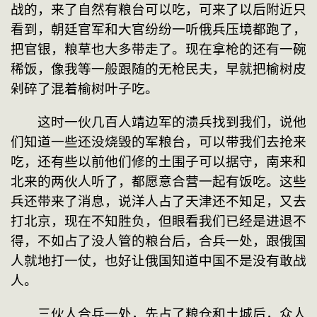
战的，来了自然有粮台可以吃，可来了以后附近只
看到，朝廷官军和大官纷纷一听俄兵压境都跑了，
把官银，粮草也大多带走了。现在拿枪的还有一碗
稀饭，像我等一般跟随的无枪民夫，早就把榆树皮
剁碎了混着榆树叶子吃。
　　这时一伙几百人靖边军的溃兵找到我们，说他
们知道一些还没烧毁的军粮台，可以带我们去抢来
吃，还有些以前他们修的土围子可以据守，南来和
北来的两伙人听了，都愿意合营一起有饭吃。这些
兵还带来了消息，说洋人占了天津还不知足，又去
打北京，现在不知胜负，但眼看我们已经是进退不
得，不如占了没人管的粮台后，合兵一处，跟俄国
人就地打一仗，也好让俄国知道中国不是没有敢战
人。
　　三伙人合兵一处，先占了粮仓和土城后，众人