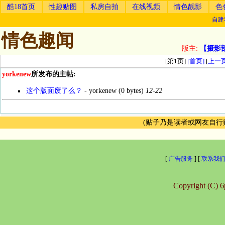
酷18首页
性趣贴图
私房自拍
在线视频
情色靓影
色
自建
情色趣闻
版主:
【摄影
[第1页]
[首页]
[
上一
yorkenew
所发布的主帖:
这个版面废了么？
-
yorkenew
(0 bytes)
12-22
(贴子乃是读者或网友自
[
广告服务
] [
联系我
Copyright (C) 6