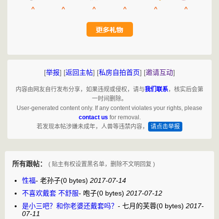
^
^
^
^
^
^
[
举报
]
[
返回主帖
]
[
私房自拍首页
]
[
邀请互动
]
内容由网友自行发布分享，如果违规或侵权，请与
我们联系
，核实后会第
一时间删除。
User-generated content only. If any content violates your rights, please
contact us
for removal.
若发现本帖涉嫌未成年，人兽等违禁内容，
请点击举报
所有跟帖：
( 贴主有权设置黑名单，删除不文明回复 )
性福
-
老孙子
(0 bytes)
2017-07-14
不喜欢戴套 不舒服
-
咆子
(0 bytes)
2017-07-12
是小三吧？和你老婆还戴套吗？
-
七月的芙蓉
(0 bytes)
2017-
07-11