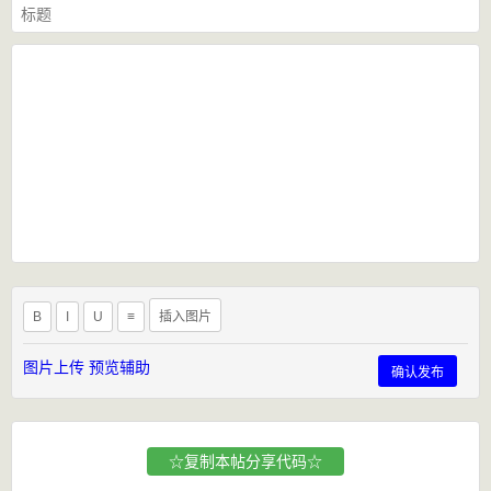
B
I
U
≡
插入图片
图片上传
预览辅助
确认发布
☆复制本帖分享代码☆