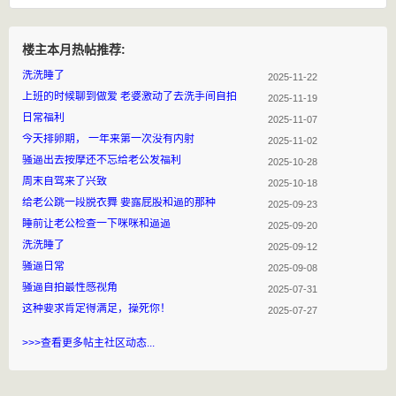
楼主本月热帖推荐:
洗洗睡了
2025-11-22
上班的时候聊到做爱 老婆激动了去洗手间自拍
2025-11-19
日常福利
2025-11-07
今天排卵期， 一年来第一次没有内射
2025-11-02
骚逼出去按摩还不忘给老公发福利
2025-10-28
周末自驾来了兴致
2025-10-18
给老公跳一段脱衣舞 要露屁股和逼的那种
2025-09-23
睡前让老公检查一下咪咪和逼逼
2025-09-20
洗洗睡了
2025-09-12
骚逼日常
2025-09-08
骚逼自拍最性感视角
2025-07-31
这种要求肯定得满足，操死你！
2025-07-27
>>>查看更多帖主社区动态...