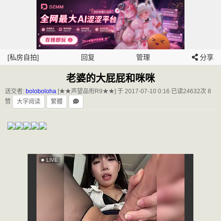
[私房自拍]
回复
管理
分享
老婆的大屁屁和咪咪
送交者:
boloboloha
[★★声望品衔R9★★] 于 2017-07-10 0:16
已读24632次 8
赞
大字阅读
繁體