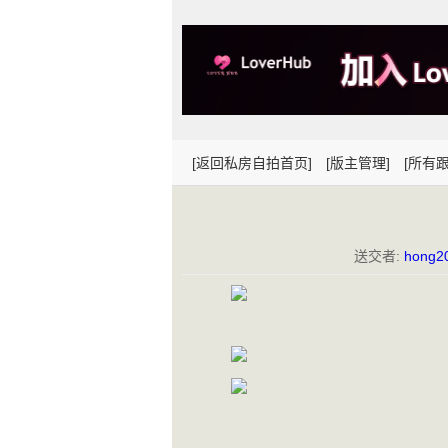
[返回私房自拍首页]
[版主管理]
[所有跟
送交者:
hong2