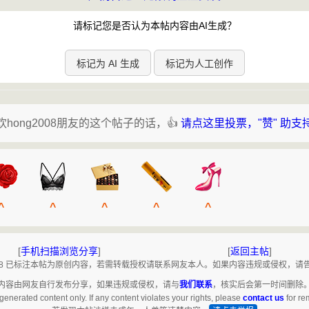
请标记您是否认为本帖内容由AI生成？
标记为 AI 生成
标记为人工创作
欢hong2008朋友的这个帖子的话，👍
请点这里投票，"赞" 助支
^
^
^
^
^
[
手机扫描浏览分享
]
[
返回主帖
]
2008 已标注本帖为原创内容，若需转载授权请联系网友本人。如果内容违规或侵权，请
内容由网友自行发布分享，如果违规或侵权，请与
我们联系
，核实后会第一时间删除
generated content only. If any content violates your rights, please
contact us
for re