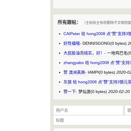
所有跟帖：
（主帖帖主有权删除不文明回
CAIPeter 给 hong2008 点“赞”
好性福哦
-
DENNISGONG
(0 bytes)
2
大屁股油亮结实，好！
-
一地鸡巴毛
(
zhangyabo 给 hong2008 点“赞
赞 澳洲真爽
-
IAMPI
(0 bytes)
2020-0
灰狼 给 hong2008 点“赞”支持3银
赞一下
-
梦仙游
(0 bytes)
2020-02-20