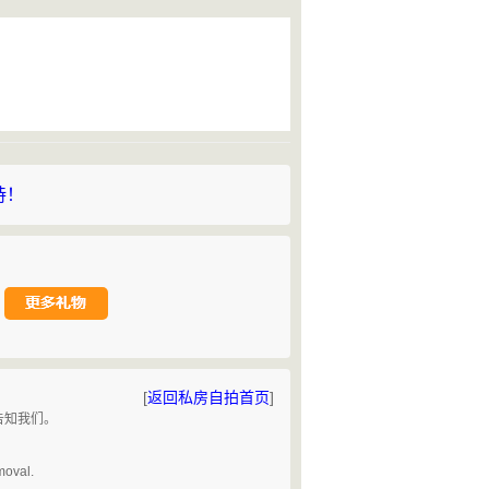
持！
[
返回私房自拍首页
]
告知我们。
。
moval.