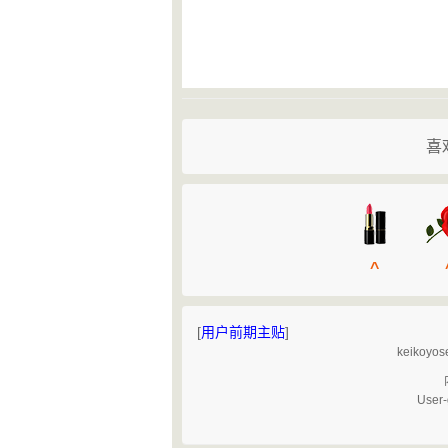
喜
^
[
用户前期主贴
]
keik
User-