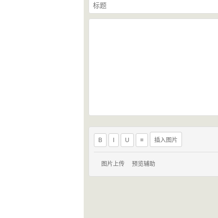
B
I
U
≡
插入图片
图片上传
预览辅助