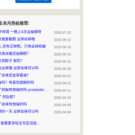
主本月热帖推荐:
0岁帅哥 一晚上4次没操够呀
2026-07-15
张做爱截图 没穿丝袜哦
2025-09-12
久 还有记得呢。只有丝袜和腿
2025-09-10
欢黑丝腿还是胸呢？
2025-06-13
吃到粽子 就吃？
2025-05-31
会没来哦 没穿丝袜可以吗
2025-05-29
了丝袜还是穿着操？
2025-04-21
操吗？有喜欢舔脚的吗
2025-04-12
脱了和服有想操的吗 yosekeiko 模仿我网名呢？
2025-04-11
了 然后呢？
2025-04-10
了丝袜有想操的吗
2025-04-09
聊的一天 没穿丝袜可以吗
2025-04-06
>查看更多帖主社区动态...