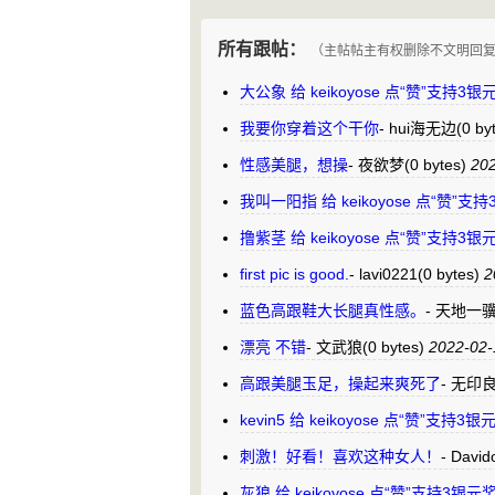
所有跟帖：
（主帖帖主有权删除不文明回
大公象 给 keikoyose 点“赞”支持3
我要你穿着这个干你
-
hui海无边
(0 by
性感美腿，想操
-
夜欲梦
(0 bytes)
202
我叫一阳指 给 keikoyose 点“赞”
撸紫茎 给 keikoyose 点“赞”支持3
first pic is good.
-
lavi0221
(0 bytes)
2
蓝色高跟鞋大长腿真性感。
-
天地一
漂亮 不错
-
文武狼
(0 bytes)
2022-02-
高跟美腿玉足，操起来爽死了
-
无印良
kevin5 给 keikoyose 点“赞”支持
刺激！好看！喜欢这种女人！
-
David
灰狼 给 keikoyose 点“赞”支持3银