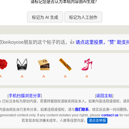
请标记您是否认为本帖内容由AI生成？
标记为 AI 生成
标记为人工创作
欢keikoyose朋友的这个帖子的话，👍
请点这里投票，"赞" 助支
^
^
^
^
^
[
手机扫描浏览分享
]
[
返回主帖
]
oyose 已标注本帖为原创内容，若需转载授权请联系网友本人。如果内容违规或侵权，请
内容由网友自行发布分享，如果违规或侵权，请与
我们联系
，核实后会第一时间删除
generated content only. If any content violates your rights, please
contact us
for re
若发现本帖涉嫌未成年，人兽等违禁内容，
请点击举报