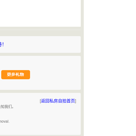
持！
[
返回私房自拍首页
]
告知我们。
。
moval.