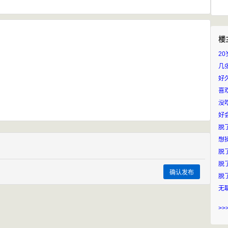
楼
2
几
好
喜
没
好
脱
想
脱
确认发布
脱
无
>>