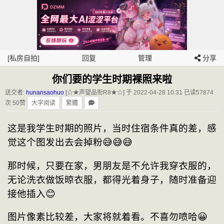
[私房自拍]
回复
管理
分享
你们要的学生时期裸照来啦
送交者:
hunansaohuo
[☆★声望品衔R8★☆] 于 2022-04-28 10:31
已读57874
次 50赞
大字阅读
繁體
这是我学生时期的照片，当时住宿条件真的差，感
觉这个图发出去会掉粉😅😅😅
那时候，只要在家，男朋友是不允许我穿衣服的，
无论洗衣做饭晾衣服，都得光着身子，随时准备迎
接他插入😊
图片像素比较差，大家将就着看。不喜勿喷哈😀