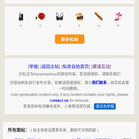
^
^
^
^
^
^
[
举报
]
[
返回主帖
]
[
私房自拍首页
]
[
邀请互动
]
已标注为hunansaohuo的原创内容，若违规侵权，请联系我们
内容由网友自行发布分享，如果违规或侵权，请与
我们联系
，核实后会第
一时间删除。
User-generated content only. If any content violates your rights, please
contact us
for removal.
若发现本帖涉嫌未成年，人兽等违禁内容，
请点击举报
所有跟帖：
( 贴主有权设置黑名单，删除不文明回复 )