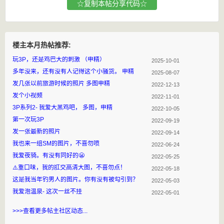
☆复制本帖分享代码☆
楼主本月热帖推荐:
玩3P，还是鸡巴大的刺激 （申精）
2025-10-01
多年没来，还有没有人记得这个小骚货。 申精
2025-08-07
发几张以前旅游时候的照片 多图申精
2022-12-13
发个小视频
2022-11-01
3P系列2- 我爱大黑鸡吧， 多图，申精
2022-10-05
第一次玩3P
2022-09-19
发一张最新的照片
2022-09-14
我也来一组SM的图片，不喜勿喷
2022-06-24
我爱夜骑。有没有同好的😬
2022-05-25
⚠️重口味，我的肛交高清大图，不喜勿点！
2022-05-18
这是我当年钓男人的图片。你有没有被勾引到？
2022-05-03
我爱泡温泉- 这次一丝不挂
2022-05-01
>>>查看更多帖主社区动态...