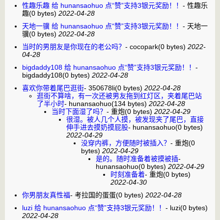
性趣乐趣 给 hunansaohuo 点“赞”支持3银元奖励！！
-
性趣乐
趣
(0 bytes)
2022-04-28
天地一骥 给 hunansaohuo 点“赞”支持3银元奖励！！
-
天地一
骥
(0 bytes)
2022-04-28
当时的男朋友是你现在的老公吗？
-
cocopark
(0 bytes)
2022-
04-28
bigdaddy108 给 hunansaohuo 点“赞”支持3银元奖励！！
-
bigdaddy108
(0 bytes)
2022-04-28
喜欢你带着尾巴逛街
-
350678li
(0 bytes)
2022-04-28
逛街不算啥，有一次还被男友拖到红灯区，夹着尾巴站
了半小时
-
hunansaohuo
(134 bytes)
2022-04-28
当时下面湿了吗？
-
重炮
(0 bytes)
2022-04-29
很湿。被人几个人摸，被发现夹了尾巴，直接
伸手进去摸奶摸屁股
-
hunansaohuo
(0 bytes)
2022-04-29
没穿内裤，方便随时被插入？
-
重炮
(0
bytes)
2022-04-29
是的。随时准备着被摸被插
-
hunansaohuo
(0 bytes)
2022-04-29
时刻准备着
-
重炮
(0 bytes)
2022-04-30
你男朋友真性福
-
考拉国的蛋蛋
(0 bytes)
2022-04-28
luzi 给 hunansaohuo 点“赞”支持3银元奖励！！
-
luzi
(0 bytes)
2022-04-28