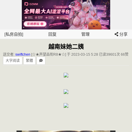
[私房自拍]
回复
管理
分享
越南妹她二姨
送交者:
swiftchen
[☆★声望品衔R8★☆] 于 2023-03-15 5:28
已读39601次 66赞
大字阅读
繁體