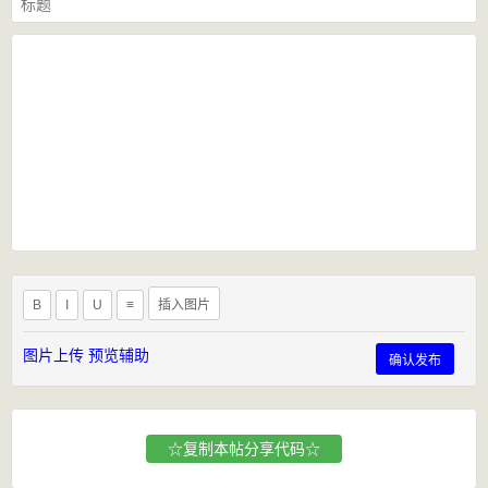
B
I
U
≡
插入图片
图片上传
预览辅助
确认发布
☆复制本帖分享代码☆