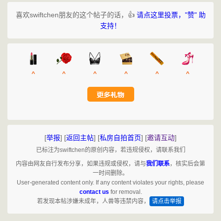
喜欢swiftchen朋友的这个帖子的话，👍
请点这里投票，"赞" 助
支持！
^
^
^
^
^
^
[
举报
]
[
返回主帖
]
[
私房自拍首页
]
[
邀请互动
]
已标注为swiftchen的原创内容，若违规侵权，请联系我们
内容由网友自行发布分享，如果违规或侵权，请与
我们联系
，核实后会第
一时间删除。
User-generated content only. If any content violates your rights, please
contact us
for removal.
若发现本帖涉嫌未成年，人兽等违禁内容，
请点击举报