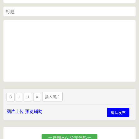
B
I
U
≡
插入图片
图片上传
预览辅助
确认发布
☆复制本帖分享代码☆