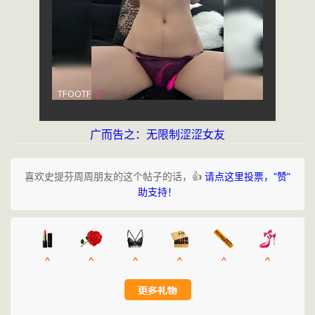
广而告之：无限制涩涩女友
喜欢史提芬周周朋友的这个帖子的话，👍
请点这里投票，"赞"
助支持！
^
^
^
^
^
^