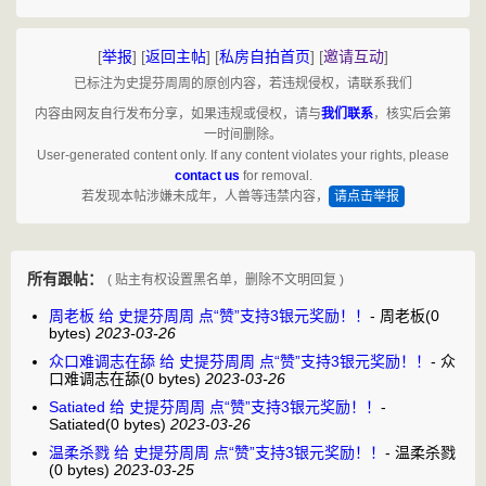
[
举报
]
[
返回主帖
]
[
私房自拍首页
]
[
邀请互动
]
已标注为史提芬周周的原创内容，若违规侵权，请联系我们
内容由网友自行发布分享，如果违规或侵权，请与
我们联系
，核实后会第
一时间删除。
User-generated content only. If any content violates your rights, please
contact us
for removal.
若发现本帖涉嫌未成年，人兽等违禁内容，
请点击举报
所有跟帖：
( 贴主有权设置黑名单，删除不文明回复 )
周老板 给 史提芬周周 点“赞”支持3银元奖励！！
-
周老板
(0
bytes)
2023-03-26
众口难调志在舔 给 史提芬周周 点“赞”支持3银元奖励！！
-
众
口难调志在舔
(0 bytes)
2023-03-26
Satiated 给 史提芬周周 点“赞”支持3银元奖励！！
-
Satiated
(0 bytes)
2023-03-26
温柔杀戮 给 史提芬周周 点“赞”支持3银元奖励！！
-
温柔杀戮
(0 bytes)
2023-03-25