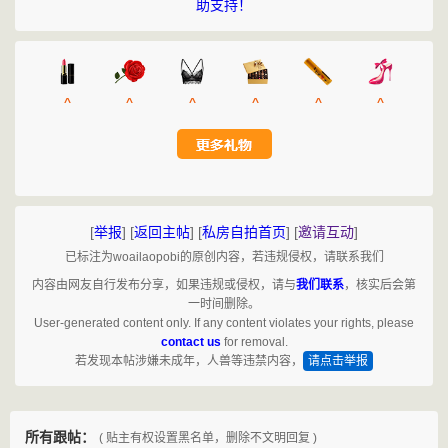
助支持！
^
^
^
^
^
^
[
举报
]
[
返回主帖
]
[
私房自拍首页
]
[
邀请互动
]
已标注为woailaopobi的原创内容，若违规侵权，请联系我们
内容由网友自行发布分享，如果违规或侵权，请与
我们联系
，核实后会第
一时间删除。
User-generated content only. If any content violates your rights, please
contact us
for removal.
若发现本帖涉嫌未成年，人兽等违禁内容，
请点击举报
所有跟帖：
( 贴主有权设置黑名单，删除不文明回复 )