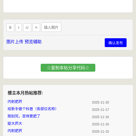
B
I
U
≡
插入图片
图片上传
预览辅助
确认发布
☆复制本帖分享代码☆
楼主本月热帖推荐:
内射肥屄
2025-11-20
给新手做个科普（各部位名称）
2025-11-17
刚刮完，显得更肥了
2025-11-16
腚大屄大
2025-11-16
内射肥屄
2025-11-15