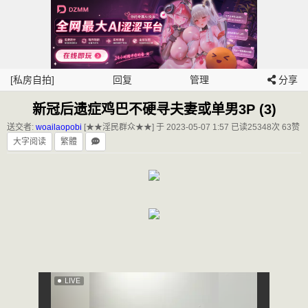
[私房自拍]
回复
管理
分享
新冠后遗症鸡巴不硬寻夫妻或单男3P (3)
送交者:
woailaopobi
[★★淫民群众★★] 于 2023-05-07 1:57
已读25348次 63赞
大字阅读
繁體