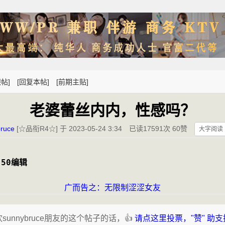
帖]
[回复本帖]
[前期主贴]
老婆蕾丝内内，性感吗？
ruce
[☆品衔R4☆] 于 2023-05-24 3:34
已读17591次 60赞
大字阅读
:50编辑
广而告之：无限制涩涩女友
sunnybruce朋友的这个帖子的话，👍
请点这里投票，"赞" 助支