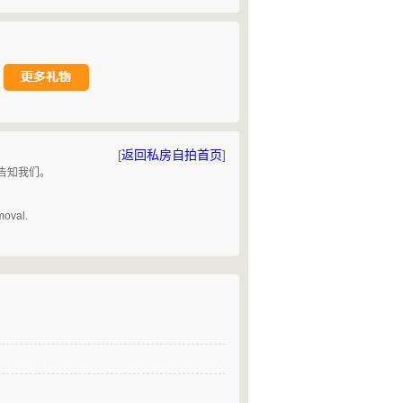
[
返回私房自拍首页
]
请告知我们。
。
moval.