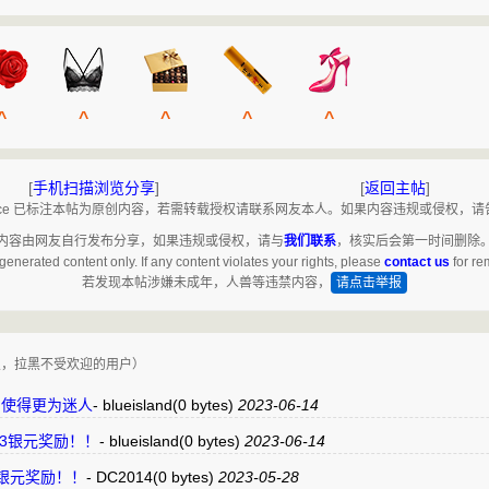
^
^
^
^
^
[
手机扫描浏览分享
]
[
返回主帖
]
bruce 已标注本帖为原创内容，若需转载授权请联系网友本人。如果内容违规或侵权，
内容由网友自行发布分享，如果违规或侵权，请与
我们联系
，核实后会第一时间删除
generated content only. If any content violates your rights, please
contact us
for re
若发现本帖涉嫌未成年，人兽等违禁内容，
请点击举报
复，拉黑不受欢迎的用户）
 使得更为迷人
-
blueisland
(0 bytes)
2023-06-14
赞”支持3银元奖励！！
-
blueisland
(0 bytes)
2023-06-14
支持3银元奖励！！
-
DC2014
(0 bytes)
2023-05-28