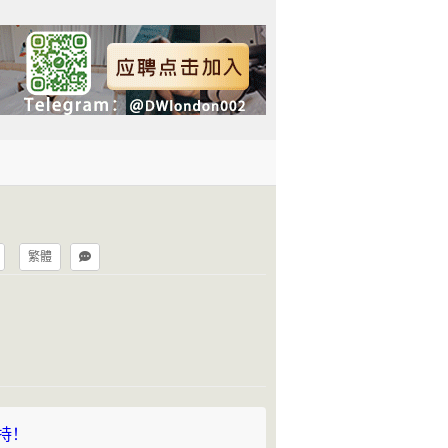
繁體
持！