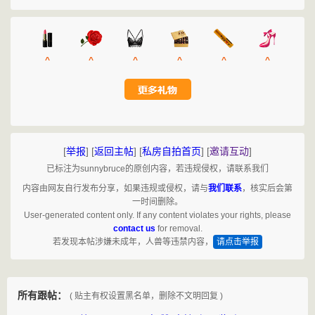
^
^
^
^
^
^
[
举报
]
[
返回主帖
]
[
私房自拍首页
]
[
邀请互动
]
已标注为sunnybruce的原创内容，若违规侵权，请联系我们
内容由网友自行发布分享，如果违规或侵权，请与
我们联系
，核实后会第
一时间删除。
User-generated content only. If any content violates your rights, please
contact us
for removal.
若发现本帖涉嫌未成年，人兽等违禁内容，
请点击举报
所有跟帖：
( 贴主有权设置黑名单，删除不文明回复 )