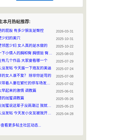
主本月热帖推荐:
艳的屁股 有多少狼友是臀控
2026-03-31
壁少妇的美穴
2025-10-31
壁邻居少妇 女人真的是水做的
2025-10-22
发一下小情人的胸和臀 胸很挺 臀很翘
2025-08-03
近有几个作品 大家要看哪一个
2025-07-29
久没发帖 今天露一下炮友的美逼
2025-07-24
样的女人谁不爱？ 除非你是弯的
2025-07-08
周末带着人妻在繁忙的停车场发生的故事
2025-07-02
大早起来的激情 调教篇
2025-06-01
婆的闺蜜调教篇
2025-05-26
女友闺蜜说这辈子没高潮过 我就带她飘一次
2025-05-23
好久没发帖 今天发小女友被我开发后发肿状态
2025-04-28
>查看更多帖主社区动态...