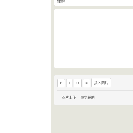
B
I
U
≡
插入图片
图片上传
预览辅助