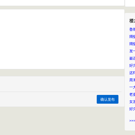
楼
香
隔
隔
最
好
这
一
老
确认发布
>>