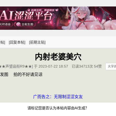
帖]
[回复本帖]
[前期主贴]
内射老婆美穴
★★声望品衔R9★★] 于 2023-07-22 18:57
已读34713次 54赞
大字
发图  拍的不好请见谅
广而告之：无限制涩涩女友
请标记您是否认为本帖内容由AI生成？