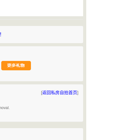
持！
[
返回私房自拍首页
]
。
moval.