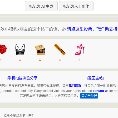
标记为 AI 生成
标记为人工创作
喜欢小狼狗x朋友的这个帖子的话，👍
请点这里投票，"赞" 助支
^
^
^
^
^
[
手机扫描浏览分享
]
[
返回主帖
]
内容由网友自行发布分享，如果违规或侵权，请与
我们联系
，核实后会第一时间删除
generated content only. If any content violates your rights, please
contact us
for re
若发现本帖涉嫌未成年，人兽等违禁内容，
请点击举报
复，拉黑不受欢迎的用户）