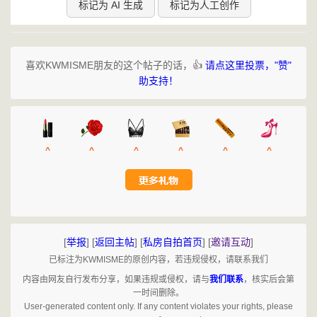
标记为 AI 生成
标记为人工创作
喜欢KWMISME朋友的这个帖子的话，👍
请点这里投票，"赞"
助支持！
^
^
^
^
^
^
[
举报
]
[
返回主帖
]
[
私房自拍首页
]
[
邀请互动
]
已标注为KWMISME的原创内容，若违规侵权，请联系我们
内容由网友自行发布分享，如果违规或侵权，请与
我们联系
，核实后会第
一时间删除。
User-generated content only. If any content violates your rights, please