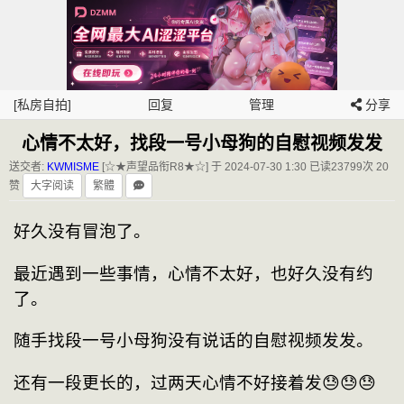
[私房自拍]
回复
管理
分享
心情不太好，找段一号小母狗的自慰视频发发
送交者:
KWMISME
[☆★声望品衔R8★☆] 于 2024-07-30 1:30
已读23799次 20
赞
大字阅读
繁體
好久没有冒泡了。
最近遇到一些事情，心情不太好，也好久没有约
了。
随手找段一号小母狗没有说话的自慰视频发发。
还有一段更长的，过两天心情不好接着发😓😓😓