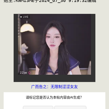
贴主:KWMISME于2024_
广而告之：无限制涩涩女友
请标记您是否认为本帖内容由AI生成？