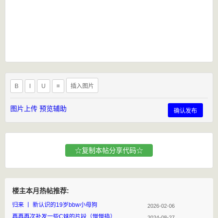
B
I
U
≡
插入图片
图片上传
预览辅助
确认发布
☆复制本帖分享代码☆
楼主本月热帖推荐:
归来 丨 新认识的19岁bbw小母狗
2026-02-06
再再再次补发一些C妹的片段（慢慢插）
2024-08-27