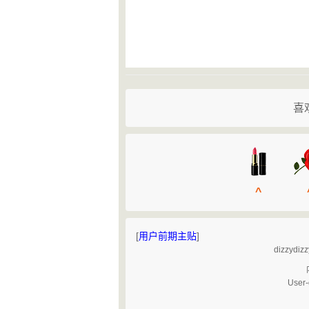
喜
^
[
用户前期主贴
]
dizz
User-