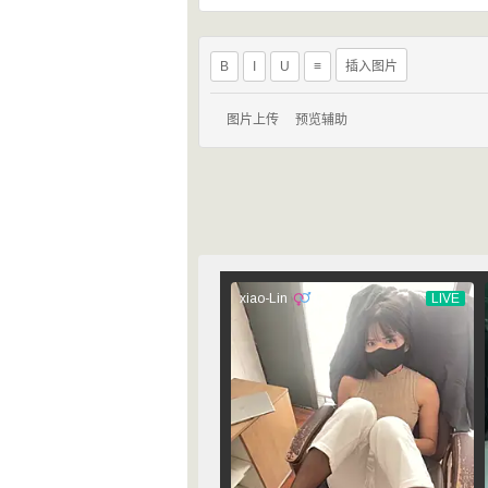
B
I
U
≡
插入图片
图片上传
预览辅助