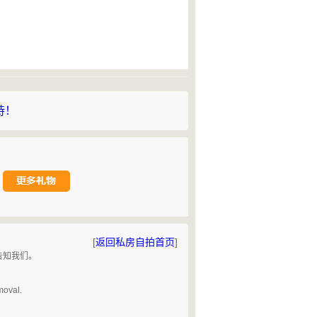
持！
[
返回私房自拍首页
]
告知我们。
。
moval.