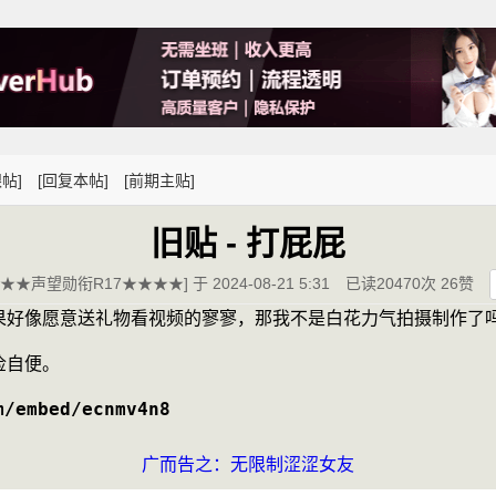
帖]
[回复本帖]
[前期主贴]
旧贴 - 打屁屁
★★声望勋衔R17★★★★] 于 2024-08-21 5:31
已读20470次 26赞
果好像愿意送礼物看视频的寥寥，那我不是白花力气拍摄制作了
俭自便。
/embed/ecnmv4n8
广而告之：无限制涩涩女友