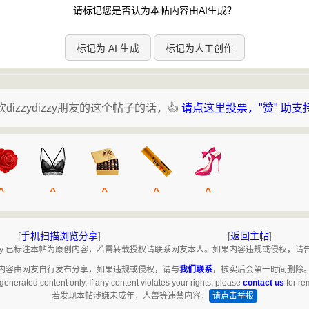
请标记您是否认为本帖内容由AI生成？
标记为 AI 生成
标记为人工创作
欢dizzydizzy朋友的这个帖子的话，👍
请点这里投票，"赞" 助支
^
^
^
^
^
[
手机扫描浏览分享
]
[
返回主帖
]
ydizzy 已标注本帖为原创内容，若需转载授权请联系网友本人。如果内容违规或侵权，请
内容由网友自行发布分享，如果违规或侵权，请与
我们联系
，核实后会第一时间删除
generated content only. If any content violates your rights, please
contact us
for re
若发现本帖涉嫌未成年，人兽等违禁内容，
请点击举报