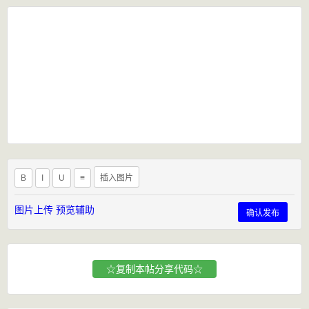
B
I
U
≡
插入图片
图片上传
预览辅助
确认发布
☆复制本帖分享代码☆