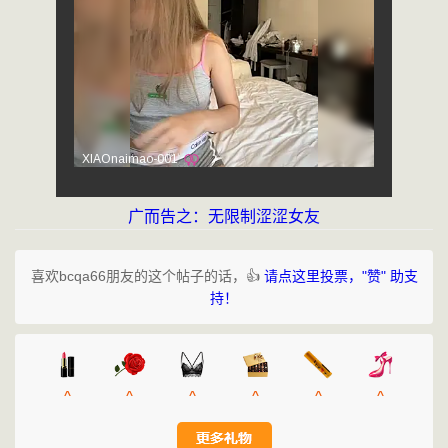
广而告之：无限制涩涩女友
喜欢bcqa66朋友的这个帖子的话，👍
请点这里投票，"赞" 助支
持！
^
^
^
^
^
^