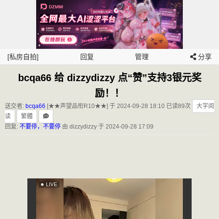
[私房自拍]
回复
管理
分享
bcqa66 给 dizzydizzy 点“赞”支持3银元奖
励！！
送交者:
bcqa66
[★★声望品衔R10★★] 于 2024-09-28 18:10
已读89次
大字阅
读
繁體
回复:
不要停，不要停
由 dizzydizzy 于 2024-09-28 17:09