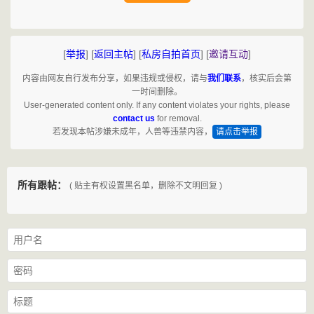
[
举报
]
[
返回主帖
]
[
私房自拍首页
]
[
邀请互动
]
内容由网友自行发布分享，如果违规或侵权，请与
我们联系
，核实后会第
一时间删除。
User-generated content only. If any content violates your rights, please
contact us
for removal.
若发现本帖涉嫌未成年，人兽等违禁内容，
请点击举报
所有跟帖：
( 贴主有权设置黑名单，删除不文明回复 )