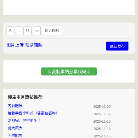
B
I
U
≡
插入图片
图片上传
预览辅助
确认发布
☆复制本帖分享代码☆
楼主本月热帖推荐:
内射肥屄
2025-11-20
给新手做个科普（各部位名称）
2025-11-17
刚刮完，显得更肥了
2025-11-16
腚大屄大
2025-11-16
内射肥屄
2025-11-15