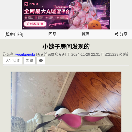
[私房自拍]
回复
管理
分享
小姨子房间发现的
送交者:
woailaopobi
[★★淫民群众★★] 于 2024-11-29 22:31
已读21229次 6赞
大字阅读
繁體