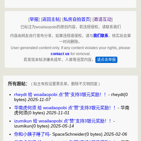
[
举报
]
[
返回主帖
]
[
私房自拍首页
]
[
邀请互动
]
已标注为woailaopobi的原创内容，若违规侵权，请联系我们
内容由网友自行发布分享，如果违规或侵权，请与
我们联系
，核实后会第
一时间删除。
User-generated content only. If any content violates your rights, please
contact us
for removal.
若发现本帖涉嫌未成年，人兽等违禁内容，
请点击举报
所有跟帖：
( 贴主有权设置黑名单，删除不文明回复 )
rheydt 给 woailaopobi 点“赞”支持3银元奖励！！
-
rheydt
(0
bytes)
2025-11-07
华南虎何须 给 woailaopobi 点“赞”支持3银元奖励！！
-
华南
虎何须
(0 bytes)
2025-11-01
izumikun 给 woailaopobi 点“赞”支持3银元奖励！！
-
izumikun
(0 bytes)
2025-05-14
你和小姨子睡了吗
-
SpaceSchneider
(0 bytes)
2025-02-06