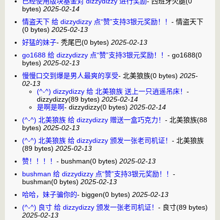
已经使用版块基金对 dizzydizzy 进行奖励
-
西班牙火腿
(0
bytes)
2025-02-14
情盗天下 给 dizzydizzy 点“赞”支持3银元奖励！！
-
情盗天下
(0 bytes)
2025-02-13
好猛的妹子
-
秃尾巴
(0 bytes)
2025-02-13
go1688 给 dizzydizzy 点“赞”支持3银元奖励！！
-
go1688
(0
bytes)
2025-02-13
慢慢口交到爆是男人最爽的享受
-
北美狼族
(0 bytes)
2025-
02-13
(^-^) dizzydizzy 给 北美狼族 送上一只逍遥吊床！
-
dizzydizzy
(89 bytes)
2025-02-14
是啊是啊
-
dizzydizzy
(0 bytes)
2025-02-14
(^-^) 北美狼族 给 dizzydizzy 赠送一盒巧克力！
-
北美狼族
(88
bytes)
2025-02-13
(^-^) 北美狼族 给 dizzydizzy 颁发一张老司机证！
-
北美狼族
(89 bytes)
2025-02-13
赞！！！！
-
bushman
(0 bytes)
2025-02-13
bushman 给 dizzydizzy 点“赞”支持3银元奖励！！
-
bushman
(0 bytes)
2025-02-13
哈哈，妹子骗你的
-
biggen
(0 bytes)
2025-02-13
(^-^) 良寸 给 dizzydizzy 颁发一张老司机证！
-
良寸
(89 bytes)
2025-02-13