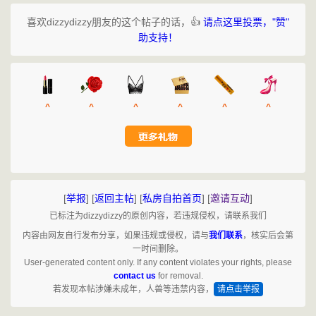
喜欢dizzydizzy朋友的这个帖子的话，👍
请点这里投票，"赞"
助支持！
^
^
^
^
^
^
[
举报
]
[
返回主帖
]
[
私房自拍首页
]
[
邀请互动
]
已标注为dizzydizzy的原创内容，若违规侵权，请联系我们
内容由网友自行发布分享，如果违规或侵权，请与
我们联系
，核实后会第
一时间删除。
User-generated content only. If any content violates your rights, please
contact us
for removal.
若发现本帖涉嫌未成年，人兽等违禁内容，
请点击举报