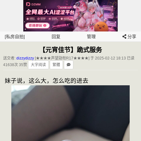
[私房自拍]
回复
管理
分享
【元宵佳节】跪式服务
送交者:
dizzydizzy
[★★★★声望勋衔R17★★★★] 于 2025-02-12 18:13
已读
41638次 35赞
大字阅读
繁體
妹子说，这么大，怎么吃的进去