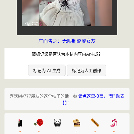
广而告之：无限制涩涩女友
请标记您是否认为本帖内容由AI生成？
标记为 AI 生成
标记为人工创作
喜欢lvlv777朋友的这个帖子的话，👍
请点这里投票，"赞" 助支
持！
^
^
^
^
^
^