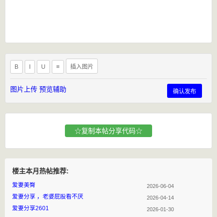
B
I
U
≡
插入图片
图片上传
预览辅助
确认发布
☆复制本帖分享代码☆
楼主本月热帖推荐:
爱妻美臀
2026-06-04
爱妻分享 ，老婆屁股看不厌
2026-04-14
爱妻分享2601
2026-01-30