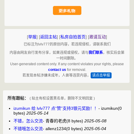
[
举报
]
[
返回主帖
]
[
私房自拍首页
]
[
邀请互动
]
已标注为lvlv777的原创内容，若违规侵权，请联系我们
内容由网友自行发布分享，如果违规或侵权，请与
我们联系
，核实后会第
一时间删除。
User-generated content only. If any content violates your rights, please
contact us
for removal.
若发现本帖涉嫌未成年，人兽等违禁内容，
请点击举报
所有跟帖：
( 贴主有权设置黑名单，删除不文明回复 )
izumikun 给 lvlv777 点“赞”支持3银元奖励！！
-
izumikun
(0
bytes)
2025-05-14
不错，怎么交流
-
青春的老虎
(8 bytes)
2025-05-08
不错哦怎么交流
-
allenz1234
(0 bytes)
2025-05-04