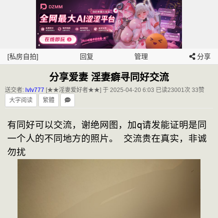
[私房自拍]
回复
管理
分享
分享爱妻 淫妻癖寻同好交流
送交者:
lvlv777
[★★淫妻爱好者★★] 于 2025-04-20 6:03
已读23001次 33赞
大字阅读
繁體
有同好可以交流，谢绝网图，加q请发能证明是同
一个人的不同地方的照片。 交流贵在真实，非诚
勿扰