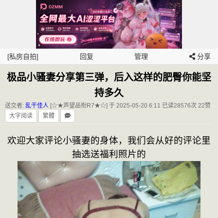
[私房自拍]
回复
管理
分享
极品小骚妻分享第三弹，后入这样的肥臀你能坚
持多久
送交者:
乱干佳人
[☆★声望品衔R7★☆] 于 2025-05-20 6:11
已读28576次 22赞
大字阅读
繁體
欢迎大家评论小骚妻的身体，我们会从好的评论里