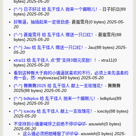
bytes)
2025-05-20
(^-^) 日子好过 给 乱干佳人 抛来一个媚眼儿！
-
日子好过
(89
bytes)
2025-05-20
好臀逼，抽插起来一定很劲道
-
蒼嵐雪月
(0 bytes)
2025-05-
20
(^-^) 蒼嵐雪月 给 乱干佳人 赠送一只口红！
-
蒼嵐雪月
(88
bytes)
2025-05-20
(^-^) Jau 给 乱干佳人 赠送一只口红！
-
Jau
(88 bytes)
2025-
05-20
xtra11 给 乱干佳人 点“赞”支持3银元奖励！！
-
xtra11
(0
bytes)
2025-05-20
看到这种臀大于肩的小骚逼就喜欢的不行，必须上来先温柔的
肏一会，然
-
mylovezax
(349 bytes)
2025-05-20
(^-^) 舞舞舞2025 给 乱干佳人 献上一支玫瑰花！
-
舞舞舞
2025
(88 bytes)
2025-05-20
(^-^) bdkplus 给 乱干佳人 抛来一个媚眼儿！
-
bdkplus
(89
bytes)
2025-05-20
(^-^) icecity 给 乱干佳人 献上一支玫瑰花！
-
icecity
(88 bytes)
2025-05-20
不坚持到小骚妻喊停之前绝不停🤣😂🤣
-
asuwish
(0 bytes)
2025-05-20
这么骚必须把她睡服了🤣🤣😂
-
asuwish
(0 bytes)
2025-