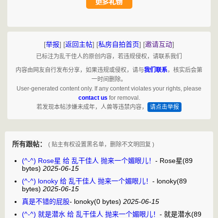
[
举报
]
[
返回主帖
]
[
私房自拍首页
]
[
邀请互动
]
已标注为乱干佳人的原创内容，若违规侵权，请联系我们
内容由网友自行发布分享，如果违规或侵权，请与
我们联系
，核实后会第
一时间删除。
User-generated content only. If any content violates your rights, please
contact us
for removal.
若发现本帖涉嫌未成年，人兽等违禁内容，
请点击举报
所有跟帖：
( 贴主有权设置黑名单，删除不文明回复 )
(^-^) Rose星 给 乱干佳人 抛来一个媚眼儿！
-
Rose星
(89
bytes)
2025-06-15
(^-^) lonoky 给 乱干佳人 抛来一个媚眼儿！
-
lonoky
(89
bytes)
2025-06-15
真是不错的屁股
-
lonoky
(0 bytes)
2025-06-15
(^-^) 就是潜水 给 乱干佳人 抛来一个媚眼儿！
-
就是潜水
(89