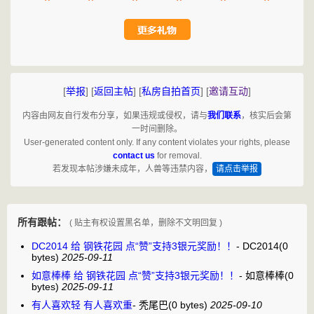
^
^
^
^
^
^
[
举报
]
[
返回主帖
]
[
私房自拍首页
]
[
邀请互动
]
内容由网友自行发布分享，如果违规或侵权，请与
我们联系
，核实后会第
一时间删除。
User-generated content only. If any content violates your rights, please
contact us
for removal.
若发现本帖涉嫌未成年，人兽等违禁内容，
请点击举报
所有跟帖：
( 贴主有权设置黑名单，删除不文明回复 )
DC2014 给 钢铁花园 点“赞”支持3银元奖励！！
-
DC2014
(0
bytes)
2025-09-11
如意棒棒 给 钢铁花园 点“赞”支持3银元奖励！！
-
如意棒棒
(0
bytes)
2025-09-11
有人喜欢轻 有人喜欢重
-
秃尾巴
(0 bytes)
2025-09-10