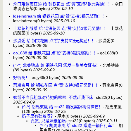
众口难调志在舔 给 钢铁花园 点“赞”支持3银元奖励！！
-
众口
难调志在舔
(0 bytes)
2025-09-10
loseindream 给 钢铁花园 点“赞”支持3银元奖励！！
-
loseindream
(0 bytes)
2025-09-10
上翠花的酸菜 给 钢铁花园 点“赞”支持3银元奖励！！
-
上翠花
的酸菜
(0 bytes)
2025-09-10
沙漠粥 给 钢铁花园 点“赞”支持3银元奖励！！
-
沙漠粥
(0
bytes)
2025-09-09
go1688 给 钢铁花园 点“赞”支持3银元奖励！！
-
go1688
(0
bytes)
2025-09-09
(^-^) 北美狼族 给 钢铁花园 颁发一张美女证书！
-
北美狼族
(89 bytes)
2025-09-09
好臀啊！
-
xqjy66
(0 bytes)
2025-09-09
蒼嵐雪月 给 钢铁花园 点“赞”支持3银元奖励！！
-
蒼嵐雪月
(0
bytes)
2025-09-09
妹纸不准我粗暴对待她的咪咪, 不然赶我下床
-
stu22
(0 bytes)
2025-09-09
(^-^) 胡馬東風 给 stu22 颁发奖牌初试锋芒！
-
胡馬東風
(128 bytes)
2025-10-25
奶子里有硅胶呀？
-
厚木
(0 bytes)
2025-09-09
真货, 只是妹纸怕痛
-
stu22
(0 bytes)
2025-09-11
(^-^) 胡馬東風 给 stu22 赠送一辆自行车！
-
胡
馬東風
(128 bytes)
2025-10-22