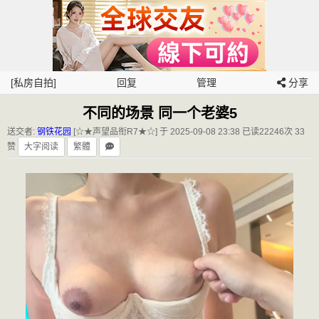
[私房自拍]
回复
管理
分享
不同的场景 同一个老婆5
送交者:
钢铁花园
[☆★声望品衔R7★☆] 于 2025-09-08 23:38
已读22246次 33
赞
大字阅读
繁體