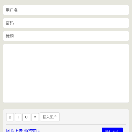
B
I
U
≡
插入图片
图片上传
预览辅助