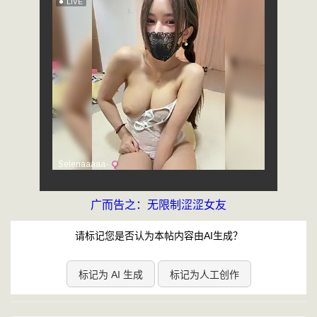
广而告之：无限制涩涩女友
请标记您是否认为本帖内容由AI生成？
标记为 AI 生成
标记为人工创作