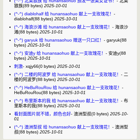
(^-^) 北美狼族 给 hunansaohuo 颁发一张美女证书！
-
北美
狼族
(89 bytes)
2025-10-01
(^-^) diablohalf 给 hunansaohuo 献上一支玫瑰花！
-
diablohalf
(88 bytes)
2025-10-01
(^-^) 海浪沙滩 给 hunansaohuo 献上一支玫瑰花！
-
海浪沙
滩
(88 bytes)
2025-10-01
(^-^) garyuk 给 hunansaohuo 赠送一只口红！
-
garyuk
(88
bytes)
2025-10-01
(^-^) 安迪y 给 hunansaohuo 献上一支玫瑰花！
-
安迪y
(88
bytes)
2025-10-01
刺激
-
xqjy66
(0 bytes)
2025-10-01
(^-^) 二楼的阿波罗 给 hunansaohuo 献上一支玫瑰花！
-
二
楼的阿波罗
(88 bytes)
2025-10-01
(^-^) HeBuRouRou 给 hunansaohuo 献上一支玫瑰花！
-
HeBuRouRou
(88 bytes)
2025-10-01
(^-^) 布里斯本的我 给 hunansaohuo 献上一支玫瑰花！
-
布
里斯本的我
(88 bytes)
2025-10-01
看封面图片就不错，颜色也好
-
澳洲型叔
(0 bytes)
2025-10-
01
(^-^) 澳洲型叔 给 hunansaohuo 献上一支玫瑰花！
-
澳洲型
叔
(88 bytes)
2025-10-01