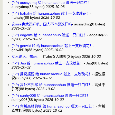
(^-^) aussydmq 给 hunansaohuo 赠送一只口红！
-
aussydmq
(88 bytes)
2025-10-03
(^-^) hahahy 给 hunansaohuo 献上一支玫瑰花！
-
hahahy
(88 bytes)
2025-10-02
这size也就还好吧，国人不也都这样吗
-
aussydmq
(0 bytes)
2025-10-02
(^-^) edgelife 给 hunansaohuo 赠送一只口红！
-
edgelife
(88
bytes)
2025-10-02
(^-^) getwild19 给 hunansaohuo 献上一支玫瑰花！
-
getwild19
(88 bytes)
2025-10-02
女人诱人。想玩。
-
扛zhe女人腿爽
(0 bytes)
2025-10-02
(^-^) Jau 给 hunansaohuo 献上一支玫瑰花！
-
Jau
(88 bytes)
2025-10-02
(^-^) 据说据说 给 hunansaohuo 献上一支玫瑰花！
-
据说据
说
(88 bytes)
2025-10-02
(^-^) 高处不胜寒 给 hunansaohuo 赠送一只口红！
-
高处不
胜寒
(88 bytes)
2025-10-02
(^-^) sunhy006 给 hunansaohuo 赠送一只口红！
-
sunhy006
(88 bytes)
2025-10-02
(^-^) 背叛森林的狼 给 hunansaohuo 赠送一只口红！
-
背叛
森林的狼
(88 bytes)
2025-10-02