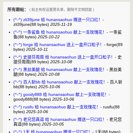
所有跟帖：
( 贴主有权设置黑名单，删除不文明回复 )
(^-^) zli39june 给 hunansaohuo 赠送一只口红！
-
zli39june
(88 bytes)
2025-11-19
(^-^) 一条鲨鱼 给 hunansaohuo 献上一支玫瑰花！
-
一条鲨
鱼
(88 bytes)
2025-10-22
(^-^) forge 给 hunansaohuo 送上一盒开口松子！
-
forge
(89
bytes)
2025-10-11
(^-^) 史提芬周周 给 hunansaohuo 送上一盒开口松子！
-
史
提芬周周
(89 bytes)
2025-10-08
(^-^) 黑丝美腿 给 hunansaohuo 献上一支玫瑰花！
-
黑丝美
腿
(88 bytes)
2025-10-08
(^-^) 百人斩bb 给 hunansaohuo 献上一支玫瑰花！
-
百人斩
bb
(88 bytes)
2025-10-06
(^-^) goody888 给 hunansaohuo 献上一支玫瑰花！
-
goody888
(88 bytes)
2025-10-06
(^-^) rusifu 给 hunansaohuo 献上一支玫瑰花！
-
rusifu
(88
bytes)
2025-10-06
(^-^) 老兄您真逗 给 hunansaohuo 赠送一只口红！
-
老兄您
真逗
(88 bytes)
2025-10-05
(^-^) 1天 给 hunansaohuo 赠送一只口红！
-
1天
(88 bytes)