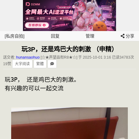
[私房自拍]
回复
管理
分享
玩3P，还是鸡巴大的刺激 （申精）
送交者:
hunansaohuo
[☆★声望品衔R8★☆] 于 2025-10-01 3:16
已读34783次
19赞
大字阅读
繁體
玩3P， 还是鸡巴大的刺激。
有兴趣的可以一起交流