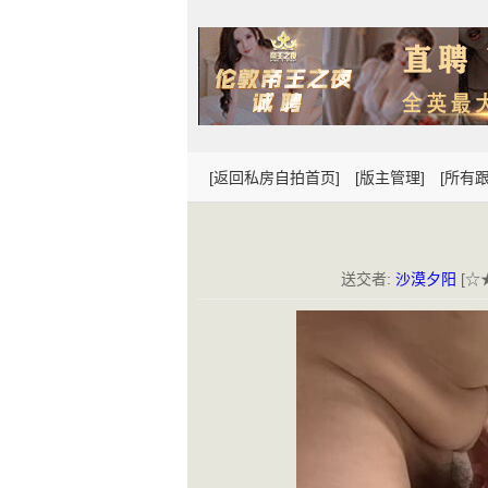
[返回私房自拍首页]
[版主管理]
[所有跟
送交者:
沙漠夕阳
[☆★